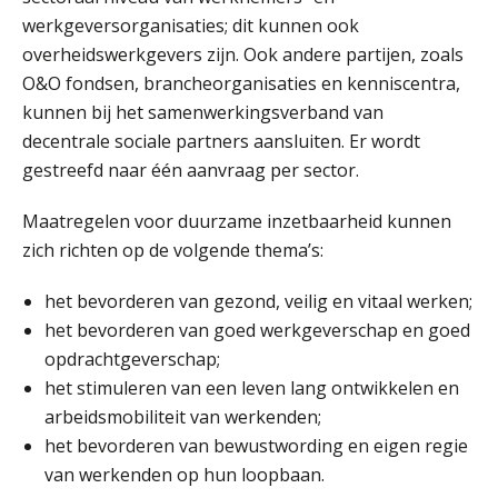
SEP
MOCuitgevers
werkgeversorganisaties; dit kunnen ook
overheidswerkgevers zijn. Ook andere partijen, zoals
Online cursus Bedingen in de arbeidsovereenkomst
07
O&O fondsen, brancheorganisaties en kenniscentra,
SEP
MOCuitgevers
kunnen bij het samenwerkingsverband van
decentrale sociale partners aansluiten. Er wordt
Online Excel training voor de salarisadministrateur (verdieping)
08
gestreefd naar één aanvraag per sector.
SEP
MOCuitgevers
Maatregelen voor duurzame inzetbaarheid kunnen
Tweedaagse online Excel training voor de salarisadministrateur (verdieping, specialisatie en AI)
08
zich richten op de volgende thema’s:
SEP
MOCuitgevers
het bevorderen van gezond, veilig en vitaal werken;
Cursus Samenwerken financiële- en salarisadministratie
het bevorderen van goed werkgeverschap en goed
09
SEP
MOCuitgevers
opdrachtgeverschap;
het stimuleren van een leven lang ontwikkelen en
arbeidsmobiliteit van werkenden;
Online cursus Disfunctionerende werknemer: wat nu?
16
het bevorderen van bewustwording en eigen regie
SEP
MOCuitgevers
van werkenden op hun loopbaan.