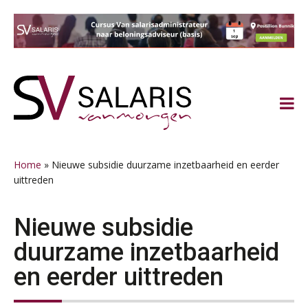
Spring
Door
Spring
Spring
naar
naar
naar
naar
de
de
de
de
hoofdnavigatie
hoofd
eerste
voettekst
inhoud
sidebar
Home
»
Nieuwe subsidie duurzame inzetbaarheid en eerder
uittreden
Nieuwe subsidie
duurzame inzetbaarheid
en eerder uittreden