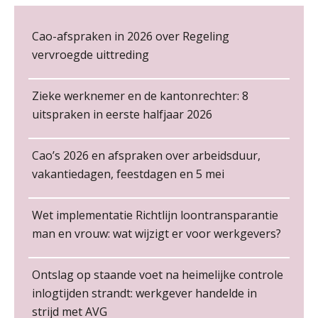
Cursus Copilot in Office (gevorderden)
12
NOV
MOCuitgevers
De kracht van complimenten op de
Cao-afspraken in 2026 over Regeling
werkvloer
vervroegde uittreding
Online cursus Verplichte toepassing cao en pensioen
18
NOV
MOCuitgevers
Zieke werknemer en de kantonrechter: 8
uitspraken in eerste halfjaar 2026
Online training Power Pivot (SUPER Draaitabel)
20
NOV
MOCuitgevers
Cao’s 2026 en afspraken over arbeidsduur,
Non-actiefstelling en schorsing: de
regels, de risico’s en de
vakantiedagen, feestdagen en 5 mei
Online Excel en AI training voor de salarisadministrateur
26
loondoorbetaling
Payroll specialist
NOV
MOCuitgevers
Meijers makelaars in assurantiën
De mensen achter de loonstrook: in
Wet implementatie Richtlijn loontransparantie
gesprek met Susan Hendriks
Cursus Impact en invloed van AI op de salarisverwerking (basis)
man en vrouw: wat wijzigt er voor werkgevers?
26
NOV
MOCuitgevers
Salarisadministrateur (20–28 uur per week)
Je helpt klanten met hun
administratie — maar hoe zit het met
Vakadi
die van jouzelf?
Ontslag op staande voet na heimelijke controle
Training Kiezen wat bij je past, loslaten wat je niet verder helpt
inlogtijden strandt: werkgever handelde in
01
Hoe behoud je financiële talenten in
DEC
MOCuitgevers
strijd met AVG
een krappe arbeidsmarkt?