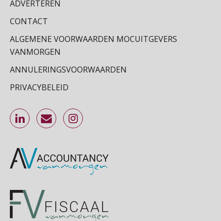
ADVERTEREN
SEP
MOCuitgevers
CONTACT
Online Excel training voor de salarisadministrateur (specialisatie en AI)
30
ALGEMENE VOORWAARDEN MOCUITGEVERS
SEP
MOCuitgevers
VANMORGEN
ANNULERINGSVOORWAARDEN
Online cursus Werkkostenregeling
01
PRIVACYBELEID
OKT
MOCuitgevers
Online cursus Groene arbeidsvoorwaarden en de gevolgen voor de loonheffingen
05
OKT
MOCuitgevers
Cursus DGA verlonen
05
OKT
MOCuitgevers
Cursus WAZO – verlofvormen
06
OKT
MOCuitgevers