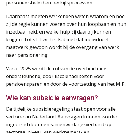
personeelsbeleid en bedrijfsprocessen.
Summercourse Impact en invloed van AI op de salarisverwerking (verdieping)
27
AUG
MOCuitgevers
Daarnaast moeten werkenden weten waarom en hoe
zij de regie kunnen voeren over hun loopbaan en hun
Online Vakopleiding Payroll Services (VPS)
inzetbaarheid, en welke hulp zij daarbij kunnen
28
AUG
MOCuitgevers
krijgen. Tot slot wil het kabinet dat individueel
maatwerk gewoon wordt bij de overgang van werk
Opfriscursus VPS (NIRPA PE)
naar pensionering.
28
AUG
Markus Verbeek Praehep
Vanaf 2025 wordt de rol van de overheid meer
ondersteunend, door fiscale faciliteiten voor
Praktijkdiploma Loonadministratie (PDL®)
31
pensioensparen en door de voortzetting van het MIP.
AUG
Markus Verbeek Praehep
Wie kan subsidie aanvragen?
Cursus Van salarisadministrateur naar beloningsadviseur (basis)
01
De tijdelijke subsidieregeling staat open voor alle
SEP
MOCuitgevers
sectoren in Nederland. Aanvragen kunnen worden
ingediend door een samenwerkingsverband op
Online cursus Wwft voor salarisadministrateurs (inclusief praktijkmodellen)
03
sectoraal niveau van werknemers- en