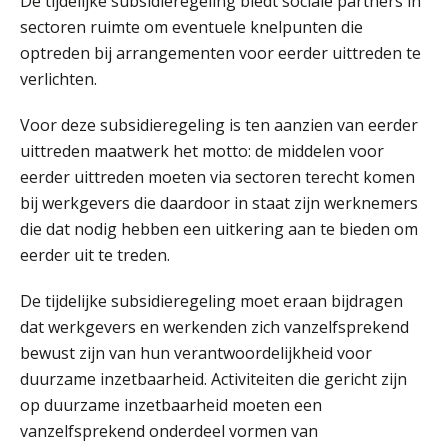
De tijdelijke subsidieregeling biedt sociale partners in
AUG
MOCuitgevers
sectoren ruimte om eventuele knelpunten die
optreden bij arrangementen voor eerder uittreden te
Summercourse Werkkostenregeling
25
verlichten.
AUG
MOCuitgevers
Voor deze subsidieregeling is ten aanzien van eerder
uittreden maatwerk het motto: de middelen voor
Online Opleiding Praktijkdiploma Loonadministratie (PDL)
25
eerder uittreden moeten via sectoren terecht komen
AUG
MOCuitgevers
bij werkgevers die daardoor in staat zijn werknemers
die dat nodig hebben een uitkering aan te bieden om
Summercourse Internationaal/grensoverschrijdend werken
25
eerder uit te treden.
AUG
MOCuitgevers
De tijdelijke subsidieregeling moet eraan bijdragen
Opfriscursus PDL (NIRPA PE)
26
dat werkgevers en werkenden zich vanzelfsprekend
AUG
Markus Verbeek Praehep
bewust zijn van hun verantwoordelijkheid voor
duurzame inzetbaarheid. Activiteiten die gericht zijn
Summercourse Impact en invloed van AI op de salarisverwerking (basis)
26
op duurzame inzetbaarheid moeten een
AUG
MOCuitgevers
vanzelfsprekend onderdeel vormen van