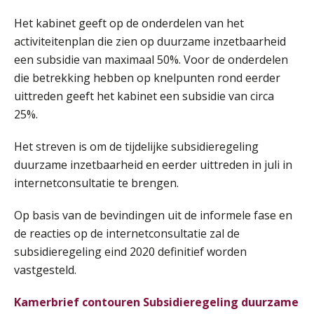
Training Grenzen aangeven met zelfvertrouwen en respect
17
Het kabinet geeft op de onderdelen van het
SEP
MOCuitgevers
activiteitenplan die zien op duurzame inzetbaarheid
een subsidie van maximaal 50%. Voor de onderdelen
Online cursus Auto, fiets en OV in de salarisadministratie
17
die betrekking hebben op knelpunten rond eerder
SEP
MOCuitgevers
uittreden geeft het kabinet een subsidie van circa
25%.
Praktijkdiploma loonadministratie (PDL)
17
SEP
SD Worx
Het streven is om de tijdelijke subsidieregeling
duurzame inzetbaarheid en eerder uittreden in juli in
Cursus Samen sterk: efficiënte samenwerking tussen HR en salarisadministratie
17
internetconsultatie te brengen.
SEP
MOCuitgevers
Op basis van de bevindingen uit de informele fase en
Pensioen voor de salarisprofessional: ontdek welke verdieping bij jou past
de reacties op de internetconsultatie zal de
21
SEP
MOCuitgevers
subsidieregeling eind 2020 definitief worden
vastgesteld.
Online cursus Zzp’er, de Wet DBA en schijnzelfstandigheid
24
Kamerbrief contouren Subsidieregeling duurzame
SEP
MOCuitgevers