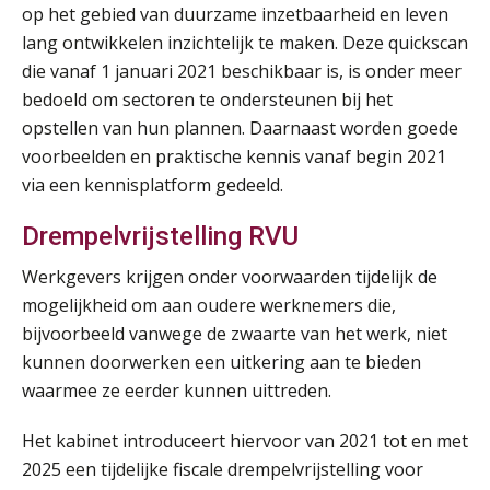
op het gebied van duurzame inzetbaarheid en leven
lang ontwikkelen inzichtelijk te maken. Deze quickscan
die vanaf 1 januari 2021 beschikbaar is, is onder meer
bedoeld om sectoren te ondersteunen bij het
opstellen van hun plannen. Daarnaast worden goede
voorbeelden en praktische kennis vanaf begin 2021
via een kennisplatform gedeeld.
Drempelvrijstelling RVU
Practical Diploma in Payroll Administration (PDL®)
Werkgevers krijgen onder voorwaarden tijdelijk de
11
AUG
Markus Verbeek Praehep
mogelijkheid om aan oudere werknemers die,
bijvoorbeeld vanwege de zwaarte van het werk, niet
HBO Programma Manager Payroll Services & Benefits
kunnen doorwerken een uitkering aan te bieden
14
AUG
Markus Verbeek Praehep
waarmee ze eerder kunnen uittreden.
Het kabinet introduceert hiervoor van 2021 tot en met
Module Arbeidsrecht en Sociale Zekerheid VPS
17
2025 een tijdelijke fiscale drempelvrijstelling voor
AUG
Markus Verbeek Praehep