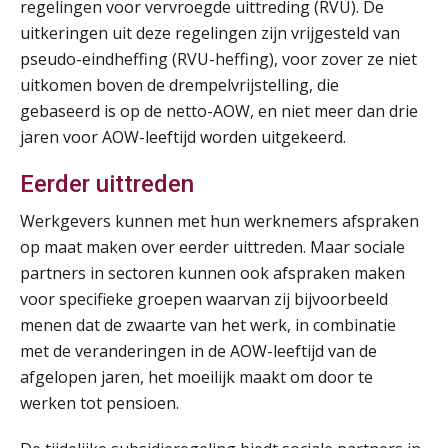
regelingen voor vervroegde uittreding (RVU). De
uitkeringen uit deze regelingen zijn vrijgesteld van
Module Loonheffingen PDL
20
pseudo-eindheffing (RVU-heffing), voor zover ze niet
AUG
Markus Verbeek Praehep
uitkomen boven de drempelvrijstelling, die
gebaseerd is op de netto-AOW, en niet meer dan drie
Module Loonheffingen VPS
24
jaren voor AOW-leeftijd worden uitgekeerd.
AUG
Markus Verbeek Praehep
Eerder uittreden
Summercourse Update loonheffingen en arbeidsrecht
24
Werkgevers kunnen met hun werknemers afspraken
AUG
MOCuitgevers
op maat maken over eerder uittreden. Maar sociale
partners in sectoren kunnen ook afspraken maken
Summercourse: Kiezen en loslaten & een mindset die kansen ziet en vertrouwen geeft
25
voor specifieke groepen waarvan zij bijvoorbeeld
AUG
MOCuitgevers
menen dat de zwaarte van het werk, in combinatie
met de veranderingen in de AOW-leeftijd van de
Summercourse: Een mindset die kansen ziet en vertrouwen geeft
25
afgelopen jaren, het moeilijk maakt om door te
AUG
MOCuitgevers
werken tot pensioen.
Summercourse: Kiezen wat bij je past, loslaten wat je niet verder helpt
25