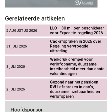
OKT
MOCuitgevers
Werkdruk drempel voor
Gerelateerde artikelen
Cursus WAZO – verlofvormen
06
verlofopname, duurzame
inzetbaarheid meer dan aantal
OKT
MOCuitgevers
vakantiedagen
LLO – 30 miljoen beschikbaar
5 AUGUSTUS 2026
voor Expeditie-regeling 2026
Aanpassingen Wet toekomst
Online training Power Query voor HR en salarisadministrateurs
06
pensioenen, de tijd dringt!
Cao-afspraken in 2026 over
OKT
MOCuitgevers
31 JULI 2026
Regeling vervroegde
uittreding
Wie alles ziet, draagt alles: de
ongemakkelijke positie van payroll
Online cursus Internationaal thuiswerken en vaste inrichting na 2025 OESO modelverdrag update
07
Werkdruk drempel voor
verlofopname, duurzame
OKT
MOCuitgevers
8 JULI 2026
inzetbaarheid meer dan aantal
vakantiedagen
Cursus Van salarisadministrateur naar beloningsadviseur (verdieping)
07
Gezond naar het pensioen –
OKT
MOCuitgevers
De kracht van complimenten op de
RVU-afspraken in cao’s,
2 JULI 2026
werkvloer
duurzame inzetbaarheid en
verlofsparen
Online cursus Nog meer bedingen in de arbeidsovereenkomst
08
OKT
MOCuitgevers
Goed werkgeverschap in mkb
Hoofdsponsor
geremd door administratieve druk