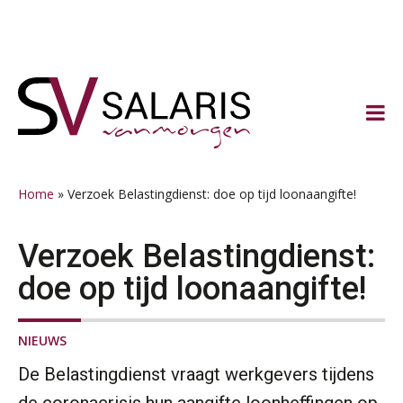
Spring
Door
Spring
Spring
naar
naar
naar
naar
de
de
de
de
hoofdnavigatie
hoofd
eerste
voettekst
inhoud
sidebar
Home
»
Verzoek Belastingdienst: doe op tijd loonaangifte!
Verzoek Belastingdienst:
doe op tijd loonaangifte!
NIEUWS
De Belastingdienst vraagt werkgevers tijdens
de coronacrisis hun aangifte loonheffingen op