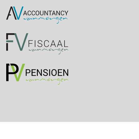
OKT
MOCuitgevers
Online cursus Groene arbeidsvoorwaarden en de gevolgen voor de loonheffingen
05
OKT
MOCuitgevers
Cursus DGA verlonen
05
OKT
MOCuitgevers
Cursus WAZO – verlofvormen
06
OKT
MOCuitgevers
Online training Power Query voor HR en salarisadministrateurs
06
OKT
MOCuitgevers
Online cursus Internationaal thuiswerken en vaste inrichting na 2025 OESO modelverdrag update
07
OKT
MOCuitgevers