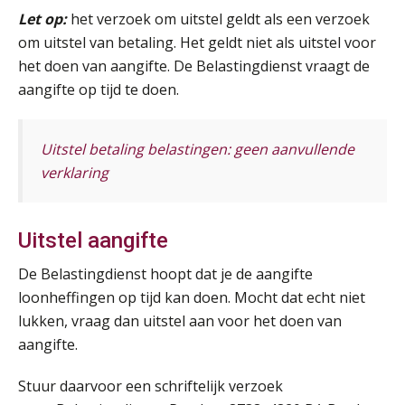
Cursus Samen sterk: efficiënte samenwerking tussen HR en salarisadministratie
17
Let op:
het verzoek om uitstel geldt als een verzoek
SEP
MOCuitgevers
om uitstel van betaling. Het geldt niet als uitstel voor
het doen van aangifte. De Belastingdienst vraagt de
Pensioen voor de salarisprofessional: ontdek welke verdieping bij jou past
21
aangifte op tijd te doen.
SEP
MOCuitgevers
Online cursus Zzp’er, de Wet DBA en schijnzelfstandigheid
Uitstel betaling belastingen: geen aanvullende
24
De mensen achter de loonstrook: in
SEP
MOCuitgevers
verklaring
gesprek met Susan Hendriks
Je helpt klanten met hun
Online Excel training voor de salarisadministrateur (basis)
24
administratie — maar hoe zit het met
Uitstel aangifte
die van jouzelf?
SEP
MOCuitgevers
De Belastingdienst hoopt dat je de aangifte
Hoe behoud je financiële talenten in
Cursus Inkomstenbelasting voor de salarisadministrateur
een krappe arbeidsmarkt?
loonheffingen op tijd kan doen. Mocht dat echt niet
29
SEP
MOCuitgevers
lukken, vraag dan uitstel aan voor het doen van
Onterechte transitievergoeding
aangifte.
terugbetaald krijgen
Online Excel training voor de salarisadministrateur (specialisatie en AI)
30
Stuur daarvoor een schriftelijk verzoek
SEP
MOCuitgevers
Grip op uren per dienst: 7
veelgemaakte fouten in