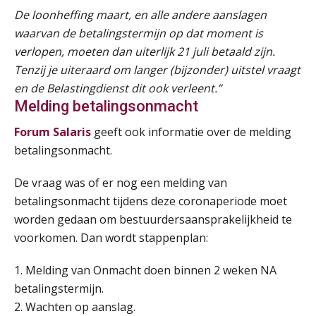
Praktijkdiploma Loonadministratie (PDL®)
De loonheffing maart, en alle andere aanslagen
31
AUG
Markus Verbeek Praehep
waarvan de betalingstermijn op dat moment is
verlopen, moeten dan uiterlijk 21 juli betaald zijn.
Tenzij je uiteraard om langer (bijzonder) uitstel vraagt
Cursus Van salarisadministrateur naar beloningsadviseur (basis)
01
en de Belastingdienst dit ook verleent.”
SEP
MOCuitgevers
Melding betalingsonmacht
Online cursus Wwft voor salarisadministrateurs (inclusief praktijkmodellen)
03
Forum Salaris
geeft ook informatie over de melding
SEP
MOCuitgevers
betalingsonmacht.
De vraag was of er nog een melding van
Online cursus Bedingen in de arbeidsovereenkomst
07
betalingsonmacht tijdens deze coronaperiode moet
SEP
MOCuitgevers
worden gedaan om bestuurdersaansprakelijkheid te
voorkomen. Dan wordt stappenplan:
Online Excel training voor de salarisadministrateur (verdieping)
08
SEP
MOCuitgevers
1. Melding van Onmacht doen binnen 2 weken NA
betalingstermijn.
Tweedaagse online Excel training voor de salarisadministrateur (verdieping, specialisatie en AI)
08
2. Wachten op aanslag.
SEP
MOCuitgevers