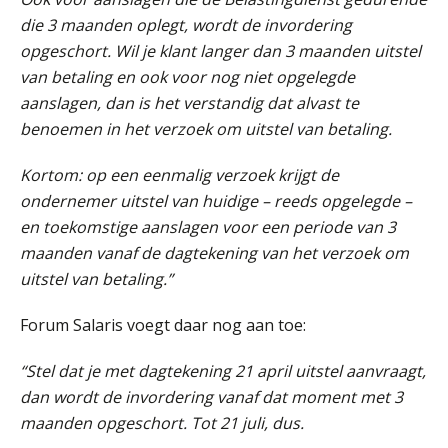
AUG
MOCuitgevers
die 3 maanden oplegt, wordt de invordering
opgeschort. Wil je klant langer dan 3 maanden uitstel
Opfriscursus PDL (NIRPA PE)
26
van betaling en ook voor nog niet opgelegde
AUG
Markus Verbeek Praehep
aanslagen, dan is het verstandig dat alvast te
benoemen in het verzoek om uitstel van betaling.
Summercourse Impact en invloed van AI op de salarisverwerking (basis)
26
AUG
MOCuitgevers
Kortom: op een eenmalig verzoek krijgt de
ondernemer uitstel van huidige – reeds opgelegde –
en toekomstige aanslagen voor een periode van 3
Summercourse Impact en invloed van AI op de salarisverwerking (verdieping)
27
maanden vanaf de dagtekening van het verzoek om
AUG
MOCuitgevers
uitstel van betaling.”
Online Vakopleiding Payroll Services (VPS)
28
Forum Salaris voegt daar nog aan toe:
AUG
MOCuitgevers
“Stel dat je met dagtekening 21 april uitstel aanvraagt,
Opfriscursus VPS (NIRPA PE)
28
dan wordt de invordering vanaf dat moment met 3
AUG
Markus Verbeek Praehep
maanden opgeschort. Tot 21 juli, dus.