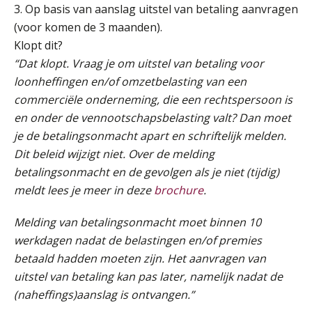
3. Op basis van aanslag uitstel van betaling aanvragen
(voor komen de 3 maanden).
Cursus Samenwerken financiële- en salarisadministratie
09
Klopt dit?
SEP
MOCuitgevers
“Dat klopt. Vraag je om uitstel van betaling voor
loonheffingen en/of omzetbelasting van een
Online cursus Disfunctionerende werknemer: wat nu?
16
commerciële onderneming, die een rechtspersoon is
SEP
MOCuitgevers
en onder de vennootschapsbelasting valt? Dan moet
je de betalingsonmacht apart en schriftelijk melden.
Training Grenzen aangeven met zelfvertrouwen en respect
17
Dit beleid wijzigt niet. Over de melding
SEP
MOCuitgevers
betalingsonmacht en de gevolgen als je niet (tijdig)
meldt lees je meer in deze
brochure
.
Online cursus Auto, fiets en OV in de salarisadministratie
17
SEP
MOCuitgevers
Melding van betalingsonmacht moet binnen 10
werkdagen nadat de belastingen en/of premies
betaald hadden moeten zijn. Het aanvragen van
Praktijkdiploma loonadministratie (PDL)
17
uitstel van betaling kan pas later, namelijk nadat de
SEP
SD Worx
(naheffings)aanslag is ontvangen.”