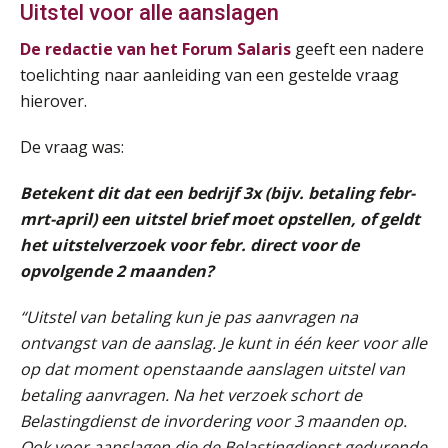
Uitstel voor alle aanslagen
Summercourse: Kiezen en loslaten & een mindset die kansen ziet en vertrouwen geeft
25
De redactie van het Forum Salaris
geeft een nadere
AUG
MOCuitgevers
toelichting naar aanleiding van een gestelde vraag
hierover.
Summercourse: Een mindset die kansen ziet en vertrouwen geeft
25
AUG
MOCuitgevers
De vraag was:
Betekent dit dat een bedrijf 3x (bijv. betaling febr-
Summercourse: Kiezen wat bij je past, loslaten wat je niet verder helpt
25
mrt-april) een uitstel brief moet opstellen, of geldt
AUG
MOCuitgevers
het uitstelverzoek voor febr. direct voor de
opvolgende 2 maanden?
Summercourse Werkkostenregeling
25
AUG
MOCuitgevers
“Uitstel van betaling kun je pas aanvragen na
ontvangst van de aanslag. Je kunt in één keer voor alle
Online Opleiding Praktijkdiploma Loonadministratie (PDL)
25
op dat moment openstaande aanslagen uitstel van
AUG
MOCuitgevers
betaling aanvragen. Na het verzoek schort de
Belastingdienst de invordering voor 3 maanden op.
Summercourse Internationaal/grensoverschrijdend werken
25
Ook voor aanslagen die de Belastingdienst gedurende