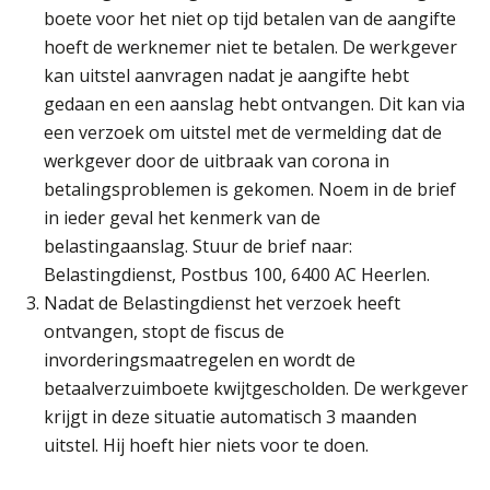
Practical Diploma in Payroll Administration (PDL®)
11
boete voor het niet op tijd betalen van de aangifte
AUG
Markus Verbeek Praehep
hoeft de werknemer niet te betalen. De werkgever
kan uitstel aanvragen nadat je aangifte hebt
HBO Programma Manager Payroll Services & Benefits
14
gedaan en een aanslag hebt ontvangen. Dit kan via
AUG
Markus Verbeek Praehep
een verzoek om uitstel met de vermelding dat de
werkgever door de uitbraak van corona in
Module Arbeidsrecht en Sociale Zekerheid VPS
17
betalingsproblemen is gekomen. Noem in de brief
AUG
Markus Verbeek Praehep
in ieder geval het kenmerk van de
belastingaanslag. Stuur de brief naar:
Module Loonheffingen PDL
20
Belastingdienst, Postbus 100, 6400 AC Heerlen.
AUG
Markus Verbeek Praehep
Nadat de Belastingdienst het verzoek heeft
ontvangen, stopt de fiscus de
Module Loonheffingen VPS
invorderingsmaatregelen en wordt de
24
AUG
Markus Verbeek Praehep
betaalverzuimboete kwijtgescholden. De werkgever
krijgt in deze situatie automatisch 3 maanden
Summercourse Update loonheffingen en arbeidsrecht
uitstel. Hij hoeft hier niets voor te doen.
24
AUG
MOCuitgevers