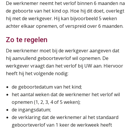
De werknemer neemt het verlof binnen 6 maanden na
de geboorte van het kind op. Hoe hij dit doet, overlegt
Online cursus Bedingen in de arbeidsovereenkomst
07
hij met de werkgever. Hij kan bijvoorbeeld 5 weken
SEP
MOCuitgevers
achter elkaar opnemen, of verspreid over 6 maanden.
Online Excel training voor de salarisadministrateur (verdieping)
08
Zo te regelen
SEP
MOCuitgevers
De werknemer moet bij de werkgever aangeven dat
hij aanvullend geboorteverlof wil opnemen. De
Tweedaagse online Excel training voor de salarisadministrateur (verdieping, specialisatie en AI)
08
werkgever vraagt dan het verlof bij UW aan. Hiervoor
SEP
MOCuitgevers
heeft hij het volgende nodig:
Cursus Samenwerken financiële- en salarisadministratie
09
de geboortedatum van het kind;
SEP
MOCuitgevers
het aantal weken dat de werknemer het verlof wil
opnemen (1, 2, 3, 4 of 5 weken);
Online cursus Disfunctionerende werknemer: wat nu?
16
de ingangsdatum;
SEP
MOCuitgevers
de verklaring dat de werknemer al het standaard
geboorteverlof van 1 keer de werkweek heeft
Training Grenzen aangeven met zelfvertrouwen en respect
17