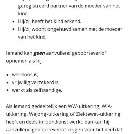
AUG
MOCuitgevers
geregistreerd partner van de moeder van het
kind.
Summercourse Werkkostenregeling
25
Hij/zij heeft het kind erkend.
AUG
MOCuitgevers
Hij/zij woont ongehuwd samen met de moeder
van het kind.
Online Opleiding Praktijkdiploma Loonadministratie (PDL)
25
AUG
MOCuitgevers
Iemand kan
geen
aanvullend geboorteverlof
opnemen als hij:
Summercourse Internationaal/grensoverschrijdend werken
25
AUG
MOCuitgevers
werkloos is;
vrijwillig verzekerd is;
Opfriscursus PDL (NIRPA PE)
26
werkt als zelfstandige.
AUG
Markus Verbeek Praehep
Als iemand gedeeltelijk een WW-uitkering, WIA-
Summercourse Impact en invloed van AI op de salarisverwerking (basis)
26
uitkering, Wajong-uitkering of Ziektewet-uitkering
AUG
MOCuitgevers
heeft en deels in loondienst werkt, dan kan hij
aanvullend geboorteverlof krijgen voor het deel dat