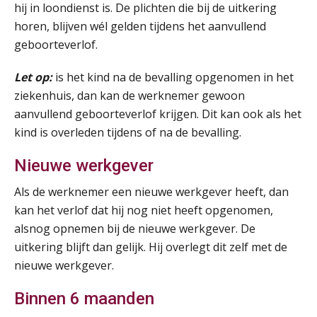
Summercourse Impact en invloed van AI op de salarisverwerking (verdieping)
hij in loondienst is. De plichten die bij de uitkering
27
AUG
MOCuitgevers
horen, blijven wél gelden tijdens het aanvullend
geboorteverlof.
Online Vakopleiding Payroll Services (VPS)
28
Let op:
is het kind na de bevalling opgenomen in het
AUG
MOCuitgevers
ziekenhuis, dan kan de werknemer gewoon
aanvullend geboorteverlof krijgen. Dit kan ook als het
Opfriscursus VPS (NIRPA PE)
28
kind is overleden tijdens of na de bevalling.
AUG
Markus Verbeek Praehep
Nieuwe werkgever
Praktijkdiploma Loonadministratie (PDL®)
31
Als de werknemer een nieuwe werkgever heeft, dan
AUG
Markus Verbeek Praehep
kan het verlof dat hij nog niet heeft opgenomen,
alsnog opnemen bij de nieuwe werkgever. De
Cursus Van salarisadministrateur naar beloningsadviseur (basis)
01
uitkering blijft dan gelijk. Hij overlegt dit zelf met de
SEP
MOCuitgevers
nieuwe werkgever.
Online cursus Wwft voor salarisadministrateurs (inclusief praktijkmodellen)
03
Binnen 6 maanden
SEP
MOCuitgevers