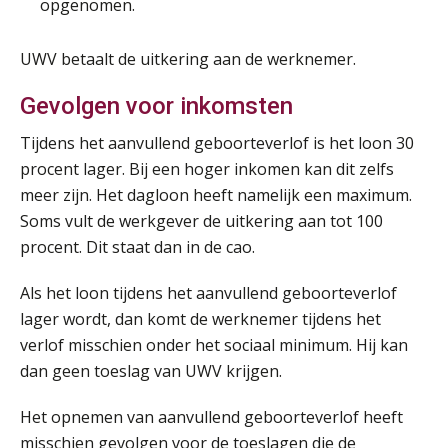
opgenomen.
SEP
MOCuitgevers
UWV betaalt de uitkering aan de werknemer.
Online cursus Auto, fiets en OV in de salarisadministratie
17
SEP
MOCuitgevers
Gevolgen voor inkomsten
Tijdens het aanvullend geboorteverlof is het loon 30
Praktijkdiploma loonadministratie (PDL)
17
procent lager. Bij een hoger inkomen kan dit zelfs
SEP
SD Worx
meer zijn. Het dagloon heeft namelijk een maximum.
Soms vult de werkgever de uitkering aan tot 100
Cursus Samen sterk: efficiënte samenwerking tussen HR en salarisadministratie
17
procent. Dit staat dan in de cao.
SEP
MOCuitgevers
Als het loon tijdens het aanvullend geboorteverlof
Pensioen voor de salarisprofessional: ontdek welke verdieping bij jou past
21
lager wordt, dan komt de werknemer tijdens het
SEP
MOCuitgevers
verlof misschien onder het sociaal minimum. Hij kan
dan geen toeslag van UWV krijgen.
Online cursus Zzp’er, de Wet DBA en schijnzelfstandigheid
24
Het opnemen van aanvullend geboorteverlof heeft
SEP
MOCuitgevers
De mensen achter de loonstrook: in
misschien gevolgen voor de toeslagen die de
gesprek met Susan Hendriks