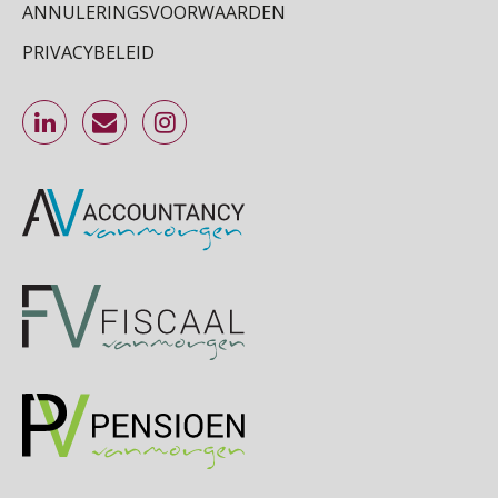
SEP
MOCuitgevers
ANNULERINGSVOORWAARDEN
PRIVACYBELEID
Online Excel training voor de salarisadministrateur (specialisatie en AI)
30
SEP
MOCuitgevers
Online cursus Werkkostenregeling
01
OKT
MOCuitgevers
Online cursus Groene arbeidsvoorwaarden en de gevolgen voor de loonheffingen
05
OKT
MOCuitgevers
Cursus DGA verlonen
05
OKT
MOCuitgevers
Cursus WAZO – verlofvormen
06
OKT
MOCuitgevers