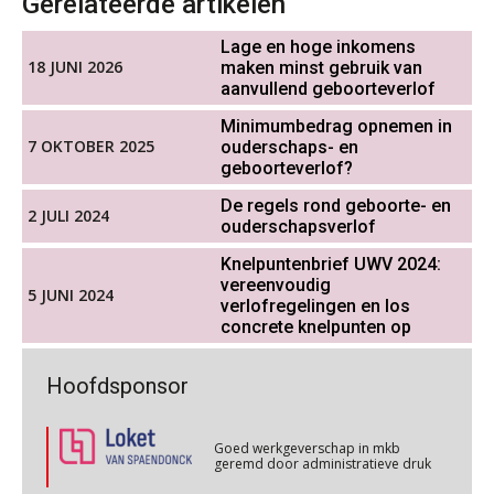
Gerelateerde artikelen
OKT
MOCuitgevers
Lage en hoge inkomens
Werkdruk drempel voor
Cursus WAZO – verlofvormen
06
verlofopname, duurzame
18 JUNI 2026
maken minst gebruik van
inzetbaarheid meer dan aantal
OKT
MOCuitgevers
aanvullend geboorteverlof
vakantiedagen
Minimumbedrag opnemen in
Aanpassingen Wet toekomst
7 OKTOBER 2025
ouderschaps- en
Online training Power Query voor HR en salarisadministrateurs
pensioenen, de tijd dringt!
06
geboorteverlof?
OKT
MOCuitgevers
De regels rond geboorte- en
Wie alles ziet, draagt alles: de
2 JULI 2024
ongemakkelijke positie van payroll
ouderschapsverlof
Online cursus Internationaal thuiswerken en vaste inrichting na 2025 OESO modelverdrag update
07
OKT
MOCuitgevers
Knelpuntenbrief UWV 2024:
vereenvoudig
5 JUNI 2024
verlofregelingen en los
Cursus Van salarisadministrateur naar beloningsadviseur (verdieping)
concrete knelpunten op
07
De kracht van complimenten op de
OKT
MOCuitgevers
werkvloer
Goed werkgeverschap in mkb
Hoofdsponsor
geremd door administratieve druk
Online cursus Nog meer bedingen in de arbeidsovereenkomst
08
OKT
MOCuitgevers
Goed werkgeverschap in mkb
geremd door administratieve druk