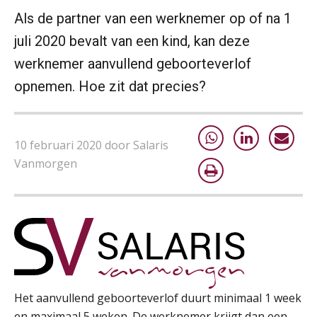
Als de partner van een werknemer op of na 1
juli 2020 bevalt van een kind, kan deze
werknemer aanvullend geboorteverlof
opnemen. Hoe zit dat precies?
10 februari 2020 door Salaris
Practical Diploma in Payroll Administration (PDL®)
Vanmorgen
11
AUG
Markus Verbeek Praehep
HBO Programma Manager Payroll Services & Benefits
14
AUG
Markus Verbeek Praehep
Module Arbeidsrecht en Sociale Zekerheid VPS
17
AUG
Markus Verbeek Praehep
Het aanvullend geboorteverlof duurt minimaal 1 week
en maximaal 5 weken. De werknemer krijgt dan een