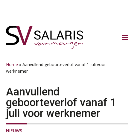
Spring
Door
Spring
Spring
naar
naar
naar
naar
de
de
de
de
hoofdnavigatie
hoofd
eerste
voettekst
inhoud
sidebar
Home
»
Aanvullend geboorteverlof vanaf 1 juli voor
werknemer
Aanvullend
geboorteverlof vanaf 1
juli voor werknemer
NIEUWS