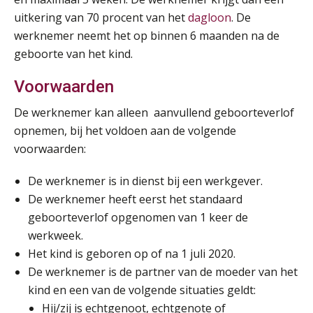
Module Loonheffingen PDL
uitkering van 70 procent van het
dagloon
. De
20
AUG
Markus Verbeek Praehep
werknemer neemt het op binnen 6 maanden na de
geboorte van het kind.
Module Loonheffingen VPS
24
Voorwaarden
AUG
Markus Verbeek Praehep
De werknemer kan alleen aanvullend geboorteverlof
Summercourse Update loonheffingen en arbeidsrecht
opnemen, bij het voldoen aan de volgende
24
AUG
MOCuitgevers
voorwaarden:
De werknemer is in dienst bij een werkgever.
Summercourse: Kiezen en loslaten & een mindset die kansen ziet en vertrouwen geeft
25
De werknemer heeft eerst het standaard
AUG
MOCuitgevers
geboorteverlof opgenomen van 1 keer de
werkweek.
Summercourse: Een mindset die kansen ziet en vertrouwen geeft
25
Het kind is geboren op of na 1 juli 2020.
AUG
MOCuitgevers
De werknemer is de partner van de moeder van het
kind en een van de volgende situaties geldt:
Summercourse: Kiezen wat bij je past, loslaten wat je niet verder helpt
25
Hij/zij is echtgenoot, echtgenote of