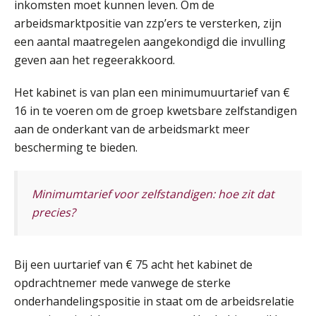
Summercourse: Een mindset die kansen ziet en vertrouwen geeft
inkomsten moet kunnen leven. Om de
25
AUG
MOCuitgevers
arbeidsmarktpositie van zzp’ers te versterken, zijn
een aantal maatregelen aangekondigd die invulling
geven aan het regeerakkoord.
Summercourse: Kiezen wat bij je past, loslaten wat je niet verder helpt
25
AUG
MOCuitgevers
Het kabinet is van plan een minimumuurtarief van €
16 in te voeren om de groep kwetsbare zelfstandigen
Summercourse Werkkostenregeling
25
aan de onderkant van de arbeidsmarkt meer
AUG
MOCuitgevers
bescherming te bieden.
Online Opleiding Praktijkdiploma Loonadministratie (PDL)
25
AUG
MOCuitgevers
Minimumtarief voor zelfstandigen: hoe zit dat
precies?
Summercourse Internationaal/grensoverschrijdend werken
25
AUG
MOCuitgevers
Bij een uurtarief van € 75 acht het kabinet de
opdrachtnemer mede vanwege de sterke
Opfriscursus PDL (NIRPA PE)
26
onderhandelingspositie in staat om de arbeidsrelatie
AUG
Markus Verbeek Praehep