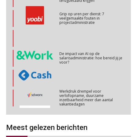
terugbetaald krijgen
OKT
MOCuitgevers
Grip op uren per dienst: 7
veelgemaakte fouten in
Online cursus Personeel en AVG/privacy
29
projectadministratie
OKT
MOCuitgevers
Online cursus omtrent pensioenactualiteiten
03
NOV
MOCuitgevers
De impact van AI op de
salarisadministratie: hoe bereid jij je
voor?
Cursus Werkkostenregeling
04
NOV
MOCuitgevers
Werkdruk drempel voor
Cursus Wwft en AI
05
verlofopname, duurzame
inzetbaarheid meer dan aantal
NOV
MOCuitgevers
vakantiedagen
Aanpassingen Wet toekomst
Online cursus Regeling vervroegde uittreding/zwaar werk en Wet bedrag ineens
pensioenen, de tijd dringt!
06
Meest gelezen berichten
NOV
MOCuitgevers
Wie alles ziet, draagt alles: de