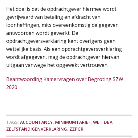
Het doel is dat de opdrachtgever hiermee wordt
Online cursus Zzp’er, de Wet DBA en schijnzelfstandigheid
gevrijwaard van betaling en afdracht van
24
SEP
MOCuitgevers
loonheffingen, mits overeenkomstig de gegeven
De mensen achter de loonstrook: in
antwoorden wordt gewerkt. De
gesprek met Susan Hendriks
opdrachtgeversverklaring kent overigens geen
Online Excel training voor de salarisadministrateur (basis)
24
Je helpt klanten met hun
wettelijke basis. Als een opdrachtgeversverklaring
SEP
MOCuitgevers
administratie — maar hoe zit het met
wordt afgegeven, mag de opdrachtgever hiervan
die van jouzelf?
uitgaan vanwege het opgewekt vertrouwen.
Cursus Inkomstenbelasting voor de salarisadministrateur
29
Hoe behoud je financiële talenten in
SEP
MOCuitgevers
een krappe arbeidsmarkt?
Beantwoording Kamervragen over Begroting SZW
2020
Online Excel training voor de salarisadministrateur (specialisatie en AI)
Onterechte transitievergoeding
30
terugbetaald krijgen
SEP
MOCuitgevers
Grip op uren per dienst: 7
veelgemaakte fouten in
Online cursus Werkkostenregeling
01
projectadministratie
TAGS:
ACCOUNTANCY
,
MINIMUMTARIEF
,
WET DBA
,
OKT
MOCuitgevers
ZELFSTANDIGENVERKLARING
,
ZZP'ER