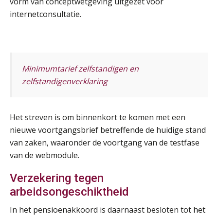
vorm van conceptwetgeving uitgezet voor
SEP
MOCuitgevers
internetconsultatie.
Online cursus Wwft voor salarisadministrateurs (inclusief praktijkmodellen)
03
SEP
MOCuitgevers
Minimumtarief zelfstandigen en
Online cursus Bedingen in de arbeidsovereenkomst
07
zelfstandigenverklaring
SEP
MOCuitgevers
Online Excel training voor de salarisadministrateur (verdieping)
08
Het streven is om binnenkort te komen met een
SEP
MOCuitgevers
nieuwe voortgangsbrief betreffende de huidige stand
van zaken, waaronder de voortgang van de testfase
Tweedaagse online Excel training voor de salarisadministrateur (verdieping, specialisatie en AI)
08
van de webmodule.
SEP
MOCuitgevers
Verzekering tegen
Cursus Samenwerken financiële- en salarisadministratie
arbeidsongeschiktheid
09
SEP
MOCuitgevers
In het pensioenakkoord is daarnaast besloten tot het