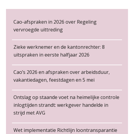
ongemakkelijke positie van payroll
Loonbeslag in de praktijk, wat moet je als werkgever weten en doen?
12
NOV
MOCuitgevers
Cao-afspraken in 2026 over Regeling
vervroegde uittreding
Cursus Copilot in Office (gevorderden)
12
De kracht van complimenten op de
NOV
MOCuitgevers
werkvloer
Zieke werknemer en de kantonrechter: 8
Online cursus Verplichte toepassing cao en pensioen
uitspraken in eerste halfjaar 2026
18
NOV
MOCuitgevers
Cao’s 2026 en afspraken over arbeidsduur,
Online training Power Pivot (SUPER Draaitabel)
vakantiedagen, feestdagen en 5 mei
20
Payroll specialist
NOV
MOCuitgevers
Meijers makelaars in assurantiën
Non-actiefstelling en schorsing: de
Ontslag op staande voet na heimelijke controle
regels, de risico’s en de
Online Excel en AI training voor de salarisadministrateur
loondoorbetaling
26
inlogtijden strandt: werkgever handelde in
NOV
MOCuitgevers
strijd met AVG
Junior medewerker loonadministratie (starter)
De mensen achter de loonstrook: in
gesprek met Susan Hendriks
PIA Group
Cursus Impact en invloed van AI op de salarisverwerking (basis)
26
Wet implementatie Richtlijn loontransparantie
Je helpt klanten met hun
NOV
MOCuitgevers