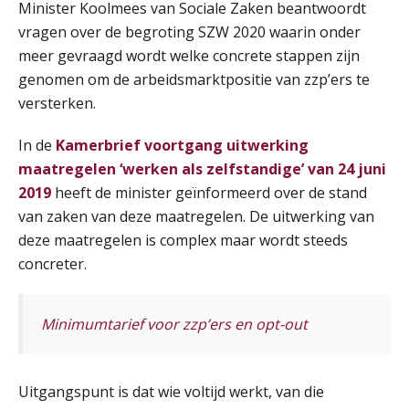
Minister Koolmees van Sociale Zaken beantwoordt
vragen over de begroting SZW 2020 waarin onder
Module Arbeidsrecht en Sociale Zekerheid VPS
17
meer gevraagd wordt welke concrete stappen zijn
AUG
Markus Verbeek Praehep
genomen om de arbeidsmarktpositie van zzp’ers te
versterken.
Module Loonheffingen PDL
20
In de
Kamerbrief voortgang uitwerking
AUG
Markus Verbeek Praehep
maatregelen ‘werken als zelfstandige’ van 24 juni
2019
heeft de minister geïnformeerd over de stand
Module Loonheffingen VPS
24
van zaken van deze maatregelen. De uitwerking van
AUG
Markus Verbeek Praehep
deze maatregelen is complex maar wordt steeds
concreter.
Summercourse Update loonheffingen en arbeidsrecht
24
AUG
MOCuitgevers
Minimumtarief voor zzp’ers en opt-out
Summercourse: Kiezen en loslaten & een mindset die kansen ziet en vertrouwen geeft
25
AUG
MOCuitgevers
Uitgangspunt is dat wie voltijd werkt, van die