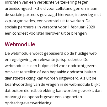
inrichten van een verplichte verzekering tegen
Online cursus Disfunctionerende werknemer: wat nu?
16
arbeidsongeschiktheid voor zelfstandigen en is aan
SEP
MOCuitgevers
de sociale partners gevraagd hiervoor, in overleg met
zzp-organisaties, een voorstel uit te werken. De
Training Grenzen aangeven met zelfvertrouwen en respect
17
sociale partners zijn verzocht voor 1 februari 2020
SEP
MOCuitgevers
een concreet voorstel hierover uit te brengen.
Online cursus Auto, fiets en OV in de salarisadministratie
Webmodule
17
SEP
MOCuitgevers
De webmodule wordt gebaseerd op de huidige wet-
en regelgeving en relevante jurisprudentie. De
Praktijkdiploma loonadministratie (PDL)
17
webmodule is een hulpmiddel voor opdrachtgevers
SEP
SD Worx
om vast te stellen of een bepaalde opdracht buiten
dienstbetrekking kan worden uitgevoerd. Als uit de
Cursus Samen sterk: efficiënte samenwerking tussen HR en salarisadministratie
17
beantwoording van de vragen in de webmodule blijkt
SEP
MOCuitgevers
dat buiten dienstbetrekking kan worden gewerkt, dan
ontvangt de opdrachtgever een zogeheten
Pensioen voor de salarisprofessional: ontdek welke verdieping bij jou past
21
opdrachtgeversverklaring.
SEP
MOCuitgevers