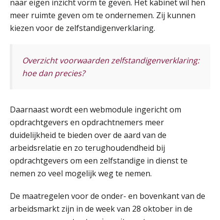
naar eigen inzicht vorm te geven. Het kabinet wil hen
meer ruimte geven om te ondernemen. Zij kunnen
Summercourse Impact en invloed van AI op de salarisverwerking (basis)
26
kiezen voor de zelfstandigenverklaring.
AUG
MOCuitgevers
Summercourse Impact en invloed van AI op de salarisverwerking (verdieping)
Overzicht voorwaarden zelfstandigenverklaring:
27
AUG
MOCuitgevers
hoe dan precies?
Online Vakopleiding Payroll Services (VPS)
28
Daarnaast wordt een webmodule ingericht om
AUG
MOCuitgevers
opdrachtgevers en opdrachtnemers meer
duidelijkheid te bieden over de aard van de
Opfriscursus VPS (NIRPA PE)
28
arbeidsrelatie en zo terughoudendheid bij
AUG
Markus Verbeek Praehep
opdrachtgevers om een zelfstandige in dienst te
nemen zo veel mogelijk weg te nemen.
Praktijkdiploma Loonadministratie (PDL®)
31
AUG
Markus Verbeek Praehep
De maatregelen voor de onder- en bovenkant van de
arbeidsmarkt zijn in de week van 28 oktober in de
Cursus Van salarisadministrateur naar beloningsadviseur (basis)
01