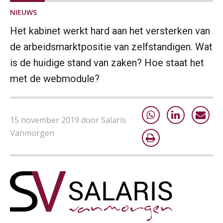
NIEUWS
Het kabinet werkt hard aan het versterken van
de arbeidsmarktpositie van zelfstandigen. Wat
is de huidige stand van zaken? Hoe staat het
met de webmodule?
15 november 2019 door Salaris
Lonen in de Jaarrekening (NIRPA PE)
07
Vanmorgen
AUG
Markus Verbeek Praehep
Practical Diploma in Payroll Administration (PDL®)
11
AUG
Markus Verbeek Praehep
HBO Programma Manager Payroll Services & Benefits
14
AUG
Markus Verbeek Praehep