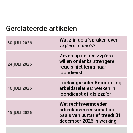
Online cursus Groene arbeidsvoorwaarden en de gevolgen voor de loonheffingen
05
OKT
MOCuitgevers
De impact van AI op de
salarisadministratie: hoe bereid jij je
voor?
Cursus DGA verlonen
05
Gerelateerde artikelen
OKT
MOCuitgevers
Wat zijn de afspraken over
30 JULI 2026
zzp’ers in cao’s?
Werkdruk drempel voor
Cursus WAZO – verlofvormen
06
verlofopname, duurzame
inzetbaarheid meer dan aantal
Zeven op de tien zzp’ers
OKT
MOCuitgevers
vakantiedagen
willen ondanks strengere
24 JULI 2026
regels niet terug naar
Aanpassingen Wet toekomst
loondienst
Online training Power Query voor HR en salarisadministrateurs
pensioenen, de tijd dringt!
06
OKT
MOCuitgevers
Toetsingskader Beoordeling
16 JULI 2026
arbeidsrelaties: werken in
Wie alles ziet, draagt alles: de
ongemakkelijke positie van payroll
loondienst of als zzp’er
Online cursus Internationaal thuiswerken en vaste inrichting na 2025 OESO modelverdrag update
07
OKT
MOCuitgevers
Wet rechtsvermoeden
arbeidsovereenkomst op
15 JULI 2026
basis van uurtarief treedt 31
Cursus Van salarisadministrateur naar beloningsadviseur (verdieping)
december 2026 in werking
07
De kracht van complimenten op de
OKT
MOCuitgevers
werkvloer