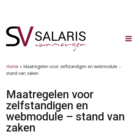
Spring
Door
Spring
Spring
naar
naar
naar
naar
de
de
de
de
hoofdnavigatie
hoofd
eerste
voettekst
inhoud
sidebar
Home
»
Maatregelen voor zelfstandigen en webmodule –
stand van zaken
Maatregelen voor
zelfstandigen en
webmodule – stand van
zaken