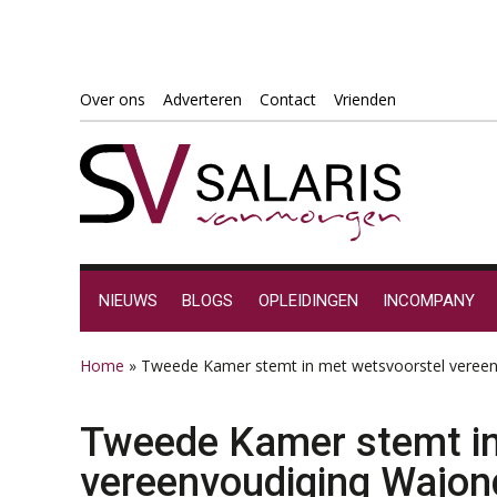
Spring
Door
Spring
Spring
Over ons
Adverteren
Contact
Vrienden
naar
naar
naar
naar
de
de
de
de
hoofdnavigatie
hoofd
eerste
voettekst
inhoud
sidebar
NIEUWS
BLOGS
OPLEIDINGEN
INCOMPANY
Home
»
Tweede Kamer stemt in met wetsvoorstel veree
Tweede Kamer stemt in
vereenvoudiging Wajon