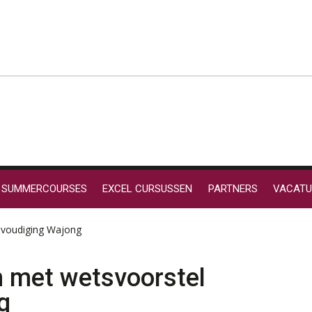
SUMMERCOURSES
EXCEL CURSUSSEN
PARTNERS
VACATU
nvoudiging Wajong
 met wetsvoorstel
g