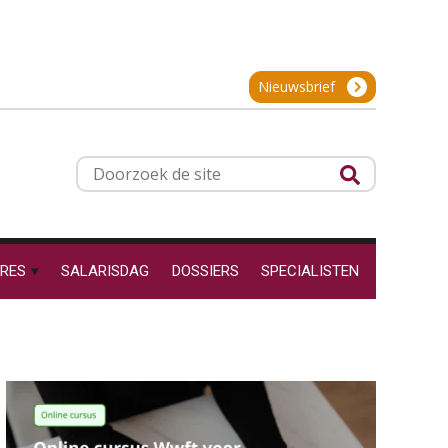
21
SEP
MOCuitgevers
Hoe behoud je financiële
talenten in een krappe
arbeidsmarkt?
Online cursus Zzp’er, de Wet DBA en schijnzelfstandigheid
24
Nieuwsbrief
Onterechte
SEP
MOCuitgevers
transitievergoeding
terugbetaald krijgen
Online Excel training voor de salarisadministrateur (basis)
24
Grip op uren per dienst: 7
Doorzoek
veelgemaakte fouten in
SEP
MOCuitgevers
de
projectadministratie
site
Cursus Inkomstenbelasting voor de salarisadministrateur
29
SEP
MOCuitgevers
RES
SALARISDAG
DOSSIERS
SPECIALISTEN
De impact van AI op de
salarisadministratie: hoe
Online Excel training voor de salarisadministrateur (specialisatie en AI)
30
bereid jij je voor?
SEP
MOCuitgevers
Online cursus Werkkostenregeling
01
Werkdruk drempel voor
OKT
MOCuitgevers
verlofopname, duurzame
inzetbaarheid meer dan