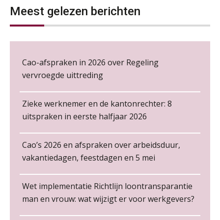
NOV
MOCuitgevers
Meest gelezen berichten
Wie alles ziet, draagt alles: de
ongemakkelijke positie van payroll
Loonbeslag in de praktijk, wat moet je als werkgever weten en doen?
12
NOV
MOCuitgevers
Cao-afspraken in 2026 over Regeling
Cursus Copilot in Office (gevorderden)
vervroegde uittreding
12
De kracht van complimenten op de
NOV
MOCuitgevers
werkvloer
Zieke werknemer en de kantonrechter: 8
Online cursus Verplichte toepassing cao en pensioen
18
uitspraken in eerste halfjaar 2026
NOV
MOCuitgevers
Cao’s 2026 en afspraken over arbeidsduur,
Online training Power Pivot (SUPER Draaitabel)
20
vakantiedagen, feestdagen en 5 mei
NOV
MOCuitgevers
Zelfstandig Administrateur Elysee
Non-actiefstelling en schorsing: de
PIA Group
regels, de risico’s en de
Wet implementatie Richtlijn loontransparantie
Online Excel en AI training voor de salarisadministrateur
loondoorbetaling
26
man en vrouw: wat wijzigt er voor werkgevers?
NOV
MOCuitgevers
Salarisadministrateur – Amersfoort
De mensen achter de loonstrook: in
gesprek met Susan Hendriks