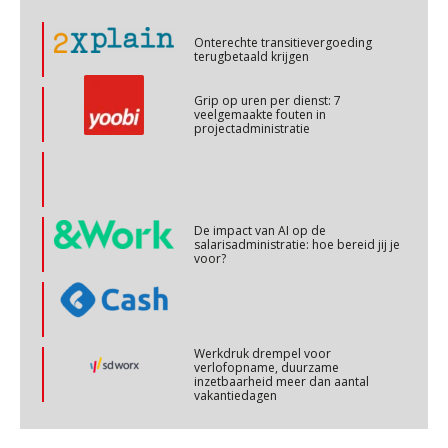
Cursus Copilot in Office (basis)
Onterechte transitievergoeding
28
terugbetaald krijgen
OKT
MOCuitgevers
Grip op uren per dienst: 7
veelgemaakte fouten in
Online cursus Personeel en AVG/privacy
29
projectadministratie
OKT
MOCuitgevers
Online cursus omtrent pensioenactualiteiten
03
NOV
MOCuitgevers
De impact van AI op de
salarisadministratie: hoe bereid jij je
voor?
Cursus Werkkostenregeling
04
NOV
MOCuitgevers
Werkdruk drempel voor
Cursus Wwft en AI
05
verlofopname, duurzame
inzetbaarheid meer dan aantal
NOV
MOCuitgevers
vakantiedagen
Aanpassingen Wet toekomst
Online cursus Regeling vervroegde uittreding/zwaar werk en Wet bedrag ineens
pensioenen, de tijd dringt!
06