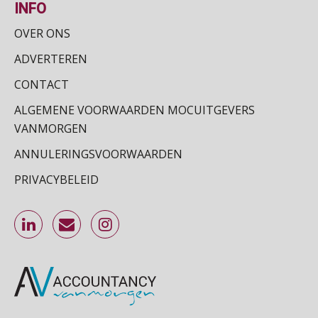
INFO
OVER ONS
Online cursus Zzp’er, de Wet DBA en schijnzelfstandigheid
24
SEP
MOCuitgevers
ADVERTEREN
CONTACT
Online Excel training voor de salarisadministrateur (basis)
24
ALGEMENE VOORWAARDEN MOCUITGEVERS
SEP
MOCuitgevers
VANMORGEN
Cursus Inkomstenbelasting voor de salarisadministrateur
ANNULERINGSVOORWAARDEN
29
SEP
MOCuitgevers
PRIVACYBELEID
Online Excel training voor de salarisadministrateur (specialisatie en AI)
30
SEP
MOCuitgevers
Online cursus Werkkostenregeling
01
OKT
MOCuitgevers