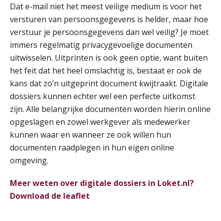
Dat e-mail niet het meest veilige medium is voor het
Pensioen voor de salarisprofessional: ontdek welke verdieping bij jou past
21
versturen van persoonsgegevens is helder, maar hoe
SEP
MOCuitgevers
verstuur je persoonsgegevens dan wel veilig? Je moet
immers regelmatig privacygevoelige documenten
Online cursus Zzp’er, de Wet DBA en schijnzelfstandigheid
24
uitwisselen. Uitprinten is ook geen optie, want buiten
SEP
MOCuitgevers
het feit dat het heel omslachtig is, bestaat er ook de
De mensen achter de loonstrook: in
gesprek met Susan Hendriks
kans dat zo’n uitgeprint document kwijtraakt. Digitale
Online Excel training voor de salarisadministrateur (basis)
24
dossiers kunnen echter wel een perfecte uitkomst
Je helpt klanten met hun
SEP
MOCuitgevers
administratie — maar hoe zit het met
zijn. Alle belangrijke documenten worden hierin online
die van jouzelf?
opgeslagen en zowel werkgever als medewerker
Cursus Inkomstenbelasting voor de salarisadministrateur
29
kunnen waar en wanneer ze ook willen hun
Hoe behoud je financiële talenten in
SEP
MOCuitgevers
een krappe arbeidsmarkt?
documenten raadplegen in hun eigen online
omgeving.
Online Excel training voor de salarisadministrateur (specialisatie en AI)
Onterechte transitievergoeding
30
terugbetaald krijgen
SEP
MOCuitgevers
Meer weten over digitale dossiers in Loket.nl?
Download de leaflet
Grip op uren per dienst: 7
veelgemaakte fouten in
Online cursus Werkkostenregeling
01
projectadministratie
OKT
MOCuitgevers