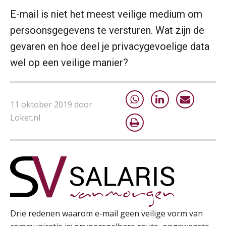
Opfriscursus PDL (NIRPA PE)
26
E-mail is niet het meest veilige medium om
AUG
Markus Verbeek Praehep
persoonsgegevens te versturen. Wat zijn de
Summercourse Impact en invloed van AI op de salarisverwerking (basis)
26
gevaren en hoe deel je privacygevoelige data
AUG
MOCuitgevers
wel op een veilige manier?
Summercourse Impact en invloed van AI op de salarisverwerking (verdieping)
27
AUG
MOCuitgevers
11 oktober 2019 door
Loket.nl
Online Vakopleiding Payroll Services (VPS)
28
AUG
MOCuitgevers
Opfriscursus VPS (NIRPA PE)
28
AUG
Markus Verbeek Praehep
Praktijkdiploma Loonadministratie (PDL®)
31
Drie redenen waarom e-mail geen veilige vorm van
AUG
Markus Verbeek Praehep