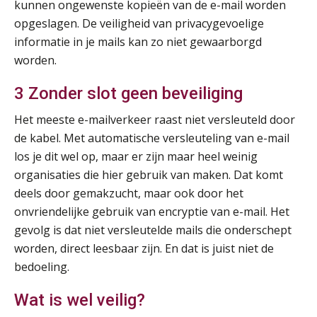
kunnen ongewenste kopieën van de e-mail worden
SEP
MOCuitgevers
opgeslagen. De veiligheid van privacygevoelige
informatie in je mails kan zo niet gewaarborgd
Online cursus Disfunctionerende werknemer: wat nu?
16
worden.
SEP
MOCuitgevers
3 Zonder slot geen beveiliging
Training Grenzen aangeven met zelfvertrouwen en respect
17
Het meeste e-mailverkeer raast niet versleuteld door
SEP
MOCuitgevers
de kabel. Met automatische versleuteling van e-mail
los je dit wel op, maar er zijn maar heel weinig
Online cursus Auto, fiets en OV in de salarisadministratie
17
organisaties die hier gebruik van maken. Dat komt
SEP
MOCuitgevers
deels door gemakzucht, maar ook door het
onvriendelijke gebruik van encryptie van e-mail. Het
Praktijkdiploma loonadministratie (PDL)
17
gevolg is dat niet versleutelde mails die onderschept
SEP
SD Worx
worden, direct leesbaar zijn. En dat is juist niet de
bedoeling.
Cursus Samen sterk: efficiënte samenwerking tussen HR en salarisadministratie
17
SEP
MOCuitgevers
Wat is wel veilig?