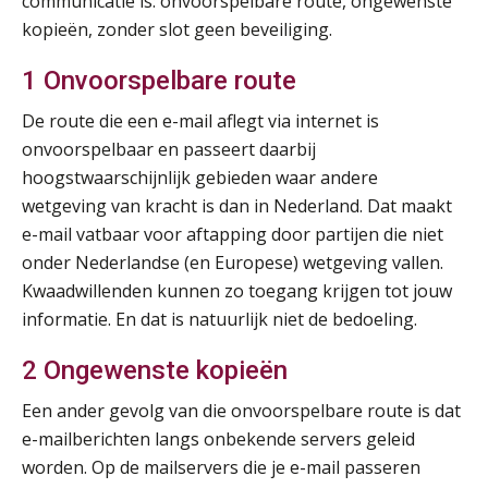
communicatie is: onvoorspelbare route, ongewenste
kopieën, zonder slot geen beveiliging.
Cursus Van salarisadministrateur naar beloningsadviseur (basis)
01
SEP
MOCuitgevers
1 Onvoorspelbare route
De route die een e-mail aflegt via internet is
Online cursus Wwft voor salarisadministrateurs (inclusief praktijkmodellen)
03
onvoorspelbaar en passeert daarbij
SEP
MOCuitgevers
hoogstwaarschijnlijk gebieden waar andere
wetgeving van kracht is dan in Nederland. Dat maakt
Online cursus Bedingen in de arbeidsovereenkomst
07
e-mail vatbaar voor aftapping door partijen die niet
SEP
MOCuitgevers
onder Nederlandse (en Europese) wetgeving vallen.
Kwaadwillenden kunnen zo toegang krijgen tot jouw
Online Excel training voor de salarisadministrateur (verdieping)
08
informatie. En dat is natuurlijk niet de bedoeling.
SEP
MOCuitgevers
2 Ongewenste kopieën
Tweedaagse online Excel training voor de salarisadministrateur (verdieping, specialisatie en AI)
08
Een ander gevolg van die onvoorspelbare route is dat
SEP
MOCuitgevers
e-mailberichten langs onbekende servers geleid
worden. Op de mailservers die je e-mail passeren
Cursus Samenwerken financiële- en salarisadministratie
09