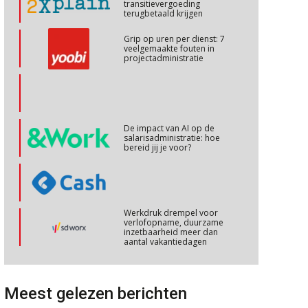
transitievergoeding
terugbetaald krijgen
Cursus Copilot in Office (basis)
28
Grip op uren per dienst: 7
veelgemaakte fouten in
OKT
MOCuitgevers
projectadministratie
Online cursus Personeel en AVG/privacy
29
OKT
MOCuitgevers
De impact van AI op de
salarisadministratie: hoe
Online cursus omtrent pensioenactualiteiten
03
bereid jij je voor?
NOV
MOCuitgevers
Cursus Werkkostenregeling
04
Werkdruk drempel voor
NOV
MOCuitgevers
verlofopname, duurzame
inzetbaarheid meer dan
aantal vakantiedagen
Cursus Wwft en AI
05
Aanpassingen Wet toekomst
NOV
MOCuitgevers
pensioenen, de tijd dringt!
Meest gelezen berichten
Wie alles ziet, draagt alles: de