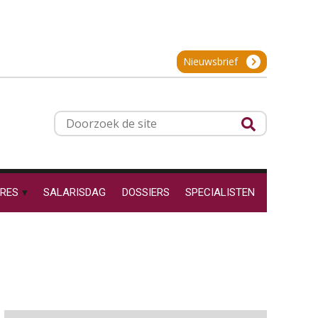
OKT
MOCuitgevers
De impact van AI op de
salarisadministratie: hoe
Online cursus Groene arbeidsvoorwaarden en de gevolgen voor de loonheffingen
05
bereid jij je voor?
Nieuwsbrief
OKT
MOCuitgevers
Cursus DGA verlonen
05
Werkdruk drempel voor
Doorzoek
OKT
MOCuitgevers
verlofopname, duurzame
de
inzetbaarheid meer dan
aantal vakantiedagen
site
Cursus WAZO – verlofvormen
06
Aanpassingen Wet toekomst
OKT
MOCuitgevers
pensioenen, de tijd dringt!
RES
SALARISDAG
DOSSIERS
SPECIALISTEN
Wie alles ziet, draagt alles: de
Online training Power Query voor HR en salarisadministrateurs
06
ongemakkelijke positie van
OKT
MOCuitgevers
payroll
Online cursus Internationaal thuiswerken en vaste inrichting na 2025 OESO modelverdrag update
07
OKT
MOCuitgevers
De kracht van complimenten