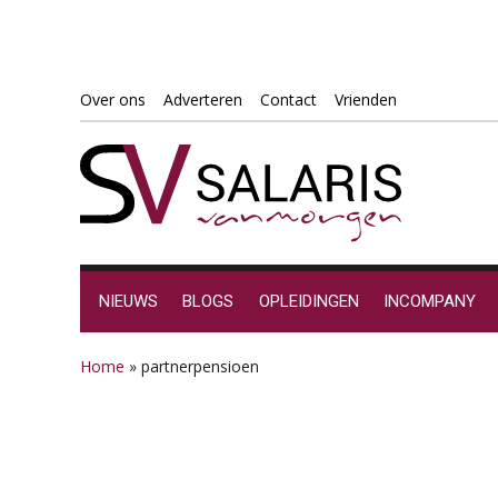
Spring
Door
Spring
Spring
Over ons
Adverteren
Contact
Vrienden
naar
naar
naar
naar
de
de
de
de
hoofdnavigatie
hoofd
eerste
voettekst
inhoud
sidebar
NIEUWS
BLOGS
OPLEIDINGEN
INCOMPANY
Home
»
partnerpensioen