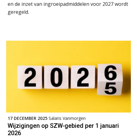
en de inzet van ingroeipadmiddelen voor 2027 wordt
geregeld.
Practical Diploma in Payroll Administration (PDL®)
11
AUG
Markus Verbeek Praehep
HBO Programma Manager Payroll Services & Benefits
14
AUG
Markus Verbeek Praehep
17 DECEMBER 2025
Salaris Vanmorgen
Wijzigingen op SZW-gebied per 1 januari
Module Arbeidsrecht en Sociale Zekerheid VPS
17
2026
AUG
Markus Verbeek Praehep