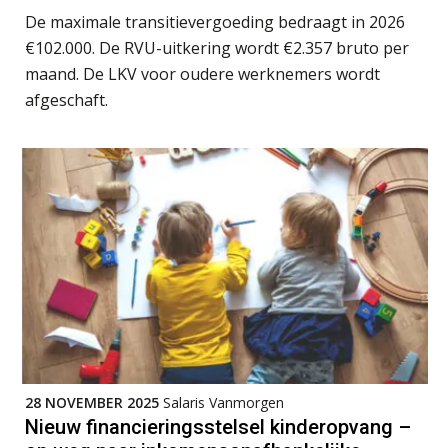
De maximale transitievergoeding bedraagt in 2026
€102.000. De RVU-uitkering wordt €2.357 bruto per
Module Loonheffingen PDL
20
maand. De LKV voor oudere werknemers wordt
AUG
Markus Verbeek Praehep
afgeschaft.
Module Loonheffingen VPS
24
AUG
Markus Verbeek Praehep
Summercourse Update loonheffingen en arbeidsrecht
24
AUG
MOCuitgevers
Summercourse: Kiezen en loslaten & een mindset die kansen ziet en vertrouwen geeft
25
AUG
MOCuitgevers
Summercourse: Een mindset die kansen ziet en vertrouwen geeft
25
AUG
MOCuitgevers
28 NOVEMBER 2025
Salaris Vanmorgen
Nieuw financieringsstelsel kinderopvang –