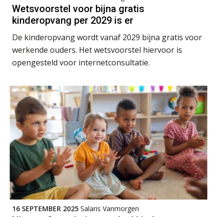
Wetsvoorstel voor bijna gratis
Summercourse Impact en invloed van AI op de salarisverwerking (verdieping)
kinderopvang per 2029 is er
27
AUG
MOCuitgevers
De kinderopvang wordt vanaf 2029 bijna gratis voor
werkende ouders. Het wetsvoorstel hiervoor is
Online Vakopleiding Payroll Services (VPS)
28
opengesteld voor internetconsultatie.
AUG
MOCuitgevers
Opfriscursus VPS (NIRPA PE)
28
AUG
Markus Verbeek Praehep
Praktijkdiploma Loonadministratie (PDL®)
31
AUG
Markus Verbeek Praehep
Cursus Van salarisadministrateur naar beloningsadviseur (basis)
01
SEP
MOCuitgevers
16 SEPTEMBER 2025
Salaris Vanmorgen
Online cursus Wwft voor salarisadministrateurs (inclusief praktijkmodellen)
03