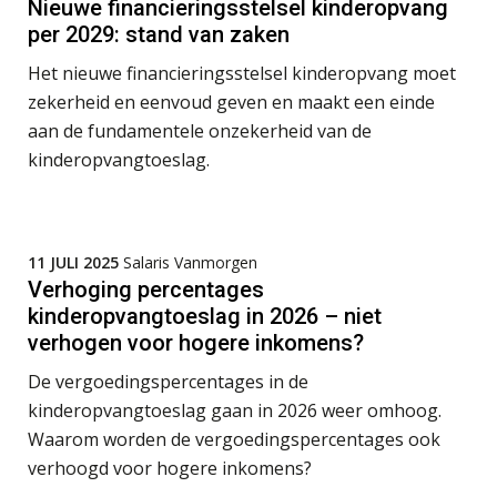
Nieuwe financieringsstelsel kinderopvang
SEP
MOCuitgevers
per 2029: stand van zaken
Het nieuwe financieringsstelsel kinderopvang moet
Online cursus Bedingen in de arbeidsovereenkomst
07
zekerheid en eenvoud geven en maakt een einde
SEP
MOCuitgevers
aan de fundamentele onzekerheid van de
kinderopvangtoeslag.
Online Excel training voor de salarisadministrateur (verdieping)
08
SEP
MOCuitgevers
Tweedaagse online Excel training voor de salarisadministrateur (verdieping, specialisatie en AI)
08
11 JULI 2025
Salaris Vanmorgen
SEP
MOCuitgevers
Verhoging percentages
kinderopvangtoeslag in 2026 – niet
Cursus Samenwerken financiële- en salarisadministratie
verhogen voor hogere inkomens?
09
SEP
MOCuitgevers
De vergoedingspercentages in de
kinderopvangtoeslag gaan in 2026 weer omhoog.
Online cursus Disfunctionerende werknemer: wat nu?
16
Waarom worden de vergoedingspercentages ook
SEP
MOCuitgevers
verhoogd voor hogere inkomens?