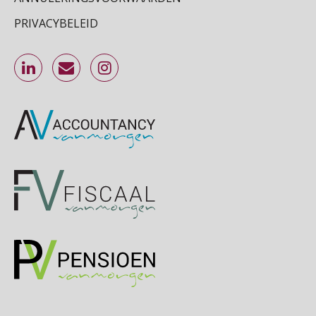
Cursus Inkomstenbelasting voor de salarisadministrateur
29
SEP
MOCuitgevers
PRIVACYBELEID
Online Excel training voor de salarisadministrateur (specialisatie en AI)
30
SEP
MOCuitgevers
Online cursus Werkkostenregeling
01
OKT
MOCuitgevers
Online cursus Groene arbeidsvoorwaarden en de gevolgen voor de loonheffingen
05
OKT
MOCuitgevers
Cursus DGA verlonen
05
OKT
MOCuitgevers
Cursus WAZO – verlofvormen
06
OKT
MOCuitgevers