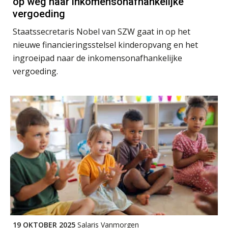
op weg naar inkomensonafhankelijke
Summercourse: Kiezen wat bij je past, loslaten wat je niet verder helpt
25
vergoeding
AUG
MOCuitgevers
Staatssecretaris Nobel van SZW gaat in op het
Summercourse Werkkostenregeling
nieuwe financieringsstelsel kinderopvang en het
25
AUG
MOCuitgevers
ingroeipad naar de inkomensonafhankelijke
vergoeding.
Online Opleiding Praktijkdiploma Loonadministratie (PDL)
25
AUG
MOCuitgevers
Summercourse Internationaal/grensoverschrijdend werken
25
AUG
MOCuitgevers
Opfriscursus PDL (NIRPA PE)
26
AUG
Markus Verbeek Praehep
Summercourse Impact en invloed van AI op de salarisverwerking (basis)
26
AUG
MOCuitgevers
19 OKTOBER 2025
Salaris Vanmorgen