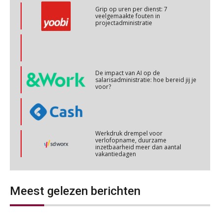
OKT
MOCuitgevers
Online cursus omtrent pensioenactualiteiten
03
De impact van AI op de
NOV
MOCuitgevers
salarisadministratie: hoe bereid jij je
voor?
Cursus Werkkostenregeling
04
NOV
MOCuitgevers
Werkdruk drempel voor
verlofopname, duurzame
Cursus Wwft en AI
05
inzetbaarheid meer dan aantal
vakantiedagen
NOV
MOCuitgevers
Aanpassingen Wet toekomst
pensioenen, de tijd dringt!
Online cursus Regeling vervroegde uittreding/zwaar werk en Wet bedrag ineens
06
NOV
MOCuitgevers
Wie alles ziet, draagt alles: de
ongemakkelijke positie van payroll
Meest gelezen berichten
Loonbeslag in de praktijk, wat moet je als werkgever weten en doen?
12
NOV
MOCuitgevers