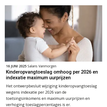
Training Grenzen aangeven met zelfvertrouwen en respect
17
SEP
MOCuitgevers
Online cursus Auto, fiets en OV in de salarisadministratie
17
SEP
MOCuitgevers
Praktijkdiploma loonadministratie (PDL)
17
SEP
SD Worx
Cursus Samen sterk: efficiënte samenwerking tussen HR en salarisadministratie
17
16 JUNI 2025
Salaris Vanmorgen
SEP
MOCuitgevers
Kinderopvangtoeslag omhoog per 2026 en
indexatie maximum uurprijzen
Pensioen voor de salarisprofessional: ontdek welke verdieping bij jou past
21
Het ontwerpbesluit wijziging kinderopvangtoeslag
SEP
MOCuitgevers
wegens indexatie per 2026 van de
toetsingsinkomens en maximum uurprijzen en
Online cursus Zzp’er, de Wet DBA en schijnzelfstandigheid
24
verhoging toeslagpercentages is er.
SEP
MOCuitgevers