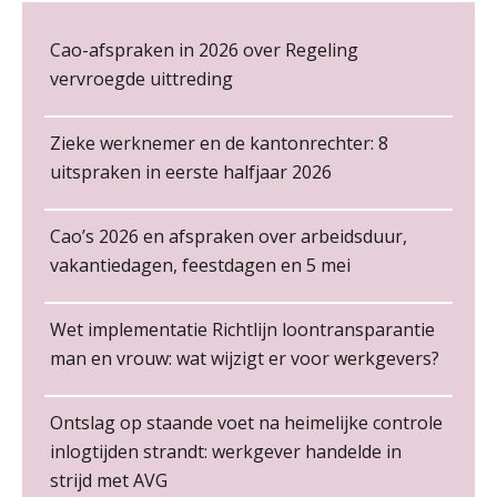
Cursus Copilot in Office (gevorderden)
12
De kracht van complimenten op de
Cao-afspraken in 2026 over Regeling
NOV
MOCuitgevers
werkvloer
vervroegde uittreding
Online cursus Verplichte toepassing cao en pensioen
18
NOV
MOCuitgevers
Zieke werknemer en de kantonrechter: 8
uitspraken in eerste halfjaar 2026
Online training Power Pivot (SUPER Draaitabel)
20
NOV
MOCuitgevers
Cao’s 2026 en afspraken over arbeidsduur,
Non-actiefstelling en schorsing: de
regels, de risico’s en de
vakantiedagen, feestdagen en 5 mei
loondoorbetaling
Online Excel en AI training voor de salarisadministrateur
26
NOV
MOCuitgevers
De mensen achter de loonstrook: in
Wet implementatie Richtlijn loontransparantie
gesprek met Susan Hendriks
man en vrouw: wat wijzigt er voor werkgevers?
Financieel administratief medewerker – Zwolle
Cursus Impact en invloed van AI op de salarisverwerking (basis)
26
Je helpt klanten met hun
PIA Group
NOV
MOCuitgevers
administratie — maar hoe zit het met
die van jouzelf?
Ontslag op staande voet na heimelijke controle
inlogtijden strandt: werkgever handelde in
Training Kiezen wat bij je past, loslaten wat je niet verder helpt
Hoe behoud je financiële talenten in
01
Salarisadministrateur (20–28 uur per week)
strijd met AVG
een krappe arbeidsmarkt?
DEC
MOCuitgevers