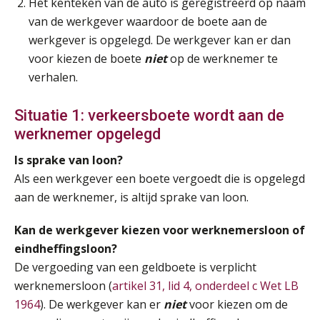
Het kenteken van de auto is geregistreerd op naam
van de werkgever waardoor de boete aan de
Module Loonheffingen VPS
24
werkgever is opgelegd. De werkgever kan er dan
AUG
Markus Verbeek Praehep
voor kiezen de boete
niet
op de werknemer te
verhalen.
Summercourse Update loonheffingen en arbeidsrecht
24
AUG
MOCuitgevers
Situatie 1: verkeersboete wordt aan de
werknemer opgelegd
Summercourse: Kiezen en loslaten & een mindset die kansen ziet en vertrouwen geeft
25
AUG
MOCuitgevers
Is sprake van loon?
Als een werkgever een boete vergoedt die is opgelegd
Summercourse: Een mindset die kansen ziet en vertrouwen geeft
aan de werknemer, is altijd sprake van loon.
25
AUG
MOCuitgevers
Kan de werkgever kiezen voor werknemersloon of
eindheffingsloon?
Summercourse: Kiezen wat bij je past, loslaten wat je niet verder helpt
25
De vergoeding van een geldboete is verplicht
AUG
MOCuitgevers
werknemersloon (
artikel 31, lid 4, onderdeel c Wet LB
1964
). De werkgever kan er
niet
voor kiezen om de
Summercourse Werkkostenregeling
25