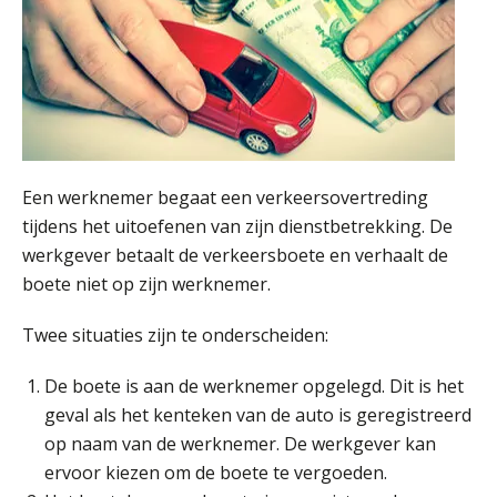
Practical Diploma in Payroll Administration (PDL®)
11
Een werknemer begaat een verkeersovertreding
AUG
Markus Verbeek Praehep
tijdens het uitoefenen van zijn dienstbetrekking. De
werkgever betaalt de verkeersboete en verhaalt de
HBO Programma Manager Payroll Services & Benefits
14
boete niet op zijn werknemer.
AUG
Markus Verbeek Praehep
Twee situaties zijn te onderscheiden:
Module Arbeidsrecht en Sociale Zekerheid VPS
17
AUG
Markus Verbeek Praehep
De boete is aan de werknemer opgelegd. Dit is het
geval als het kenteken van de auto is geregistreerd
op naam van de werknemer. De werkgever kan
Module Loonheffingen PDL
20
ervoor kiezen om de boete te vergoeden.
AUG
Markus Verbeek Praehep