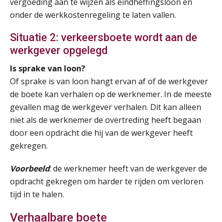
vergoeding aan te wijzen als eindheffingsloon en
AUG
MOCuitgevers
onder de werkkostenregeling te laten vallen.
Online Opleiding Praktijkdiploma Loonadministratie (PDL)
25
Situatie 2: verkeersboete wordt aan de
AUG
MOCuitgevers
werkgever opgelegd
Is sprake van loon?
Summercourse Internationaal/grensoverschrijdend werken
25
Of sprake is van loon hangt ervan af of de werkgever
AUG
MOCuitgevers
de boete kan verhalen op de werknemer. In de meeste
gevallen mag de werkgever verhalen. Dit kan alleen
Opfriscursus PDL (NIRPA PE)
26
niet als de werknemer de overtreding heeft begaan
AUG
Markus Verbeek Praehep
door een opdracht die hij van de werkgever heeft
gekregen.
Summercourse Impact en invloed van AI op de salarisverwerking (basis)
26
AUG
MOCuitgevers
Voorbeeld
: de werknemer heeft van de werkgever de
opdracht gekregen om harder te rijden om verloren
Summercourse Impact en invloed van AI op de salarisverwerking (verdieping)
27
tijd in te halen.
AUG
MOCuitgevers
Verhaalbare boete