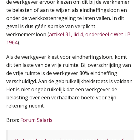
de werkgever ervoor kiezen om dit bij de werknemer
te belasten of aan te wijzen als eindheffingsloon en
Online Excel training voor de salarisadministrateur (verdieping)
08
onder de werkkostenregeling te laten vallen. In dit
SEP
MOCuitgevers
geval is dus géén sprake van verplicht
werknemersloon (
artikel 31, lid 4, onderdeel c Wet LB
Tweedaagse online Excel training voor de salarisadministrateur (verdieping, specialisatie en AI)
08
1964
).
SEP
MOCuitgevers
Als de werkgever kiest voor eindheffingsloon, komt
dit ten laste van de vrije ruimte. Bij overschrijding van
Cursus Samenwerken financiële- en salarisadministratie
09
de vrije ruimte is de werkgever 80% eindheffing
SEP
MOCuitgevers
verschuldigd. Aan de gebruikelijkheidstoets is voldaan.
Het is niet ongebruikelijk dat een werkgever de
Online cursus Disfunctionerende werknemer: wat nu?
16
belasting over een verhaalbare boete voor zijn
SEP
MOCuitgevers
rekening neemt.
Training Grenzen aangeven met zelfvertrouwen en respect
17
Bron:
Forum Salaris
SEP
MOCuitgevers