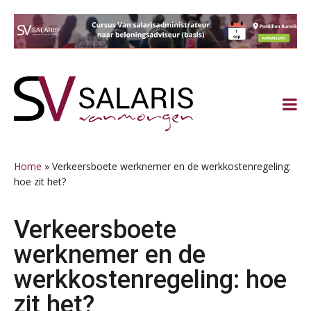
Spring
Door
Spring
Spring
naar
naar
naar
naar
de
de
de
de
hoofdnavigatie
hoofd
eerste
voettekst
inhoud
sidebar
Home
»
Verkeersboete werknemer en de werkkostenregeling:
hoe zit het?
Verkeersboete
werknemer en de
werkkostenregeling: hoe
zit het?