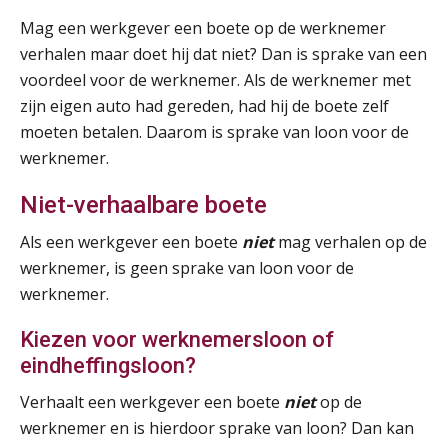
Online Vakopleiding Payroll Services (VPS)
28
Mag een werkgever een boete op de werknemer
AUG
MOCuitgevers
verhalen maar doet hij dat niet? Dan is sprake van een
voordeel voor de werknemer. Als de werknemer met
Opfriscursus VPS (NIRPA PE)
28
zijn eigen auto had gereden, had hij de boete zelf
AUG
Markus Verbeek Praehep
moeten betalen. Daarom is sprake van loon voor de
werknemer.
Praktijkdiploma Loonadministratie (PDL®)
31
Niet-verhaalbare boete
AUG
Markus Verbeek Praehep
Als een werkgever een boete
niet
mag verhalen op de
Cursus Van salarisadministrateur naar beloningsadviseur (basis)
01
werknemer, is geen sprake van loon voor de
SEP
MOCuitgevers
werknemer.
Online cursus Wwft voor salarisadministrateurs (inclusief praktijkmodellen)
Kiezen voor werknemersloon of
03
SEP
MOCuitgevers
eindheffingsloon?
Verhaalt een werkgever een boete
niet
op de
Online cursus Bedingen in de arbeidsovereenkomst
07
werknemer en is hierdoor sprake van loon? Dan kan
SEP
MOCuitgevers