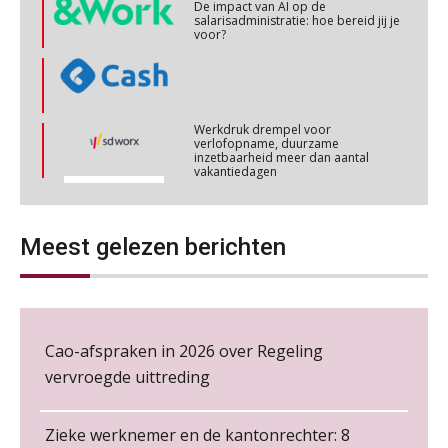
salarisadministratie: hoe bereid jij je
voor?
Cursus Werkkostenregeling
04
NOV
MOCuitgevers
Werkdruk drempel voor
Cursus Wwft en AI
verlofopname, duurzame
05
inzetbaarheid meer dan aantal
NOV
MOCuitgevers
vakantiedagen
Aanpassingen Wet toekomst
Online cursus Regeling vervroegde uittreding/zwaar werk en Wet bedrag ineens
pensioenen, de tijd dringt!
06
NOV
MOCuitgevers
Meest gelezen berichten
Wie alles ziet, draagt alles: de
ongemakkelijke positie van payroll
Loonbeslag in de praktijk, wat moet je als werkgever weten en doen?
12
NOV
MOCuitgevers
Cao-afspraken in 2026 over Regeling
Cursus Copilot in Office (gevorderden)
12
vervroegde uittreding
De kracht van complimenten op de
NOV
MOCuitgevers
werkvloer
Zieke werknemer en de kantonrechter: 8