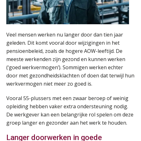
Summercourse: Een mindset die kansen ziet en vertrouwen geeft
25
AUG
MOCuitgevers
Summercourse: Kiezen wat bij je past, loslaten wat je niet verder helpt
25
Veel mensen werken nu langer door dan tien jaar
AUG
MOCuitgevers
geleden. Dit komt vooral door wijzigingen in het
pensioenbeleid, zoals de hogere AOW-leeftijd. De
Summercourse Werkkostenregeling
25
meeste werkenden zijn gezond en kunnen werken
AUG
MOCuitgevers
(‘goed werkvermogen’). Sommigen werken echter
door met gezondheidsklachten of doen dat terwijl hun
Online Opleiding Praktijkdiploma Loonadministratie (PDL)
25
werkvermogen niet meer zo goed is.
AUG
MOCuitgevers
Vooral 55-plussers met een zwaar beroep of weinig
Summercourse Internationaal/grensoverschrijdend werken
25
opleiding hebben vaker extra ondersteuning nodig.
AUG
MOCuitgevers
De werkgever kan een belangrijke rol spelen om deze
groep langer en gezonder aan het werk te houden.
Opfriscursus PDL (NIRPA PE)
26
AUG
Markus Verbeek Praehep
Langer doorwerken in goede