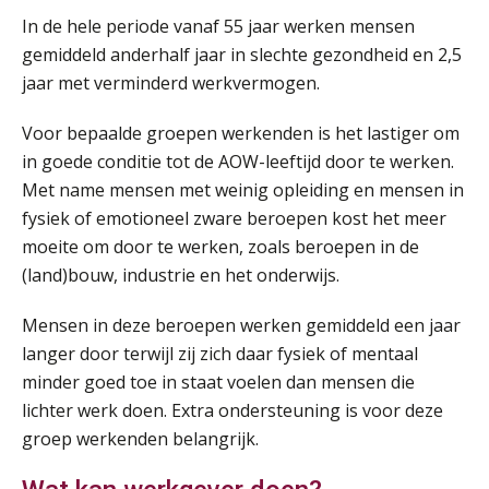
SEP
MOCuitgevers
In de hele periode vanaf 55 jaar werken mensen
gemiddeld anderhalf jaar in slechte gezondheid en 2,5
Online cursus Wwft voor salarisadministrateurs (inclusief praktijkmodellen)
03
jaar met verminderd werkvermogen.
SEP
MOCuitgevers
Voor bepaalde groepen werkenden is het lastiger om
in goede conditie tot de AOW-leeftijd door te werken.
Online cursus Bedingen in de arbeidsovereenkomst
07
Met name mensen met weinig opleiding en mensen in
SEP
MOCuitgevers
fysiek of emotioneel zware beroepen kost het meer
moeite om door te werken, zoals beroepen in de
Online Excel training voor de salarisadministrateur (verdieping)
08
(land)bouw, industrie en het onderwijs.
SEP
MOCuitgevers
Mensen in deze beroepen werken gemiddeld een jaar
Tweedaagse online Excel training voor de salarisadministrateur (verdieping, specialisatie en AI)
08
langer door terwijl zij zich daar fysiek of mentaal
SEP
MOCuitgevers
minder goed toe in staat voelen dan mensen die
lichter werk doen. Extra ondersteuning is voor deze
Cursus Samenwerken financiële- en salarisadministratie
09
groep werkenden belangrijk.
SEP
MOCuitgevers