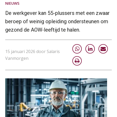
AUG
Markus Verbeek Praehep
NIEUWS
De werkgever kan 55-plussers met een zwaar
Module Arbeidsrecht en Sociale Zekerheid VPS
17
AUG
Markus Verbeek Praehep
beroep of weinig opleiding ondersteunen om
gezond de AOW-leeftijd te halen.
Module Loonheffingen PDL
20
AUG
Markus Verbeek Praehep
15 januari 2026 door Salaris
Module Loonheffingen VPS
24
Vanmorgen
AUG
Markus Verbeek Praehep
Summercourse Update loonheffingen en arbeidsrecht
24
AUG
MOCuitgevers
Summercourse: Kiezen en loslaten & een mindset die kansen ziet en vertrouwen geeft
25
AUG
MOCuitgevers