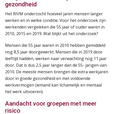
gezondheid
Summercourse Impact en invloed van AI op de salarisverwerking (basis)
26
Het RIVM onderzocht hoeveel jaren mensen langer
AUG
MOCuitgevers
werken en in welke conditie. Voor het onderzoek zijn
werkenden vergeleken die 55 jaar of ouder waren in
Summercourse Impact en invloed van AI op de salarisverwerking (verdieping)
27
2010, 2015 en 2019. Wat blijkt uit het onderzoek?
AUG
MOCuitgevers
Mensen die 55 jaar waren in 2010 hebben gemiddeld
Online Vakopleiding Payroll Services (VPS)
28
nog 8,5 jaar doorgewerkt. Mensen die in 2019 deze
AUG
MOCuitgevers
leeftijd hadden, werken naar verwachting nog 11 jaar
door. Dat is dus 2,5 jaar langer dan de 55- jarigen van
Opfriscursus VPS (NIRPA PE)
2010. De meeste mensen brengen die extra werkjaren
28
AUG
Markus Verbeek Praehep
door in goede gezondheid en met voldoende
werkvermogen (iemand kan lichamelijk en mentaal
Praktijkdiploma Loonadministratie (PDL®)
het werk uitvoeren).
31
AUG
Markus Verbeek Praehep
Aandacht voor groepen met meer
risico
Cursus Van salarisadministrateur naar beloningsadviseur (basis)
01