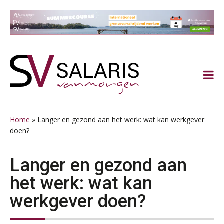
Spring
Door
Spring
Spring
naar
naar
naar
naar
de
de
de
de
hoofdnavigatie
hoofd
eerste
voettekst
inhoud
sidebar
Home
»
Langer en gezond aan het werk: wat kan werkgever
doen?
Langer en gezond aan
Practical Diploma in Payroll Administration (PDL®)
11
het werk: wat kan
AUG
Markus Verbeek Praehep
werkgever doen?
HBO Programma Manager Payroll Services & Benefits
14