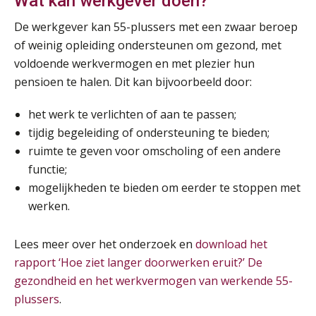
Wat kan werkgever doen?
Online cursus Disfunctionerende werknemer: wat nu?
16
De werkgever kan 55-plussers met een zwaar beroep
SEP
MOCuitgevers
of weinig opleiding ondersteunen om gezond, met
voldoende werkvermogen en met plezier hun
Training Grenzen aangeven met zelfvertrouwen en respect
17
pensioen te halen. Dit kan bijvoorbeeld door:
SEP
MOCuitgevers
het werk te verlichten of aan te passen;
Online cursus Auto, fiets en OV in de salarisadministratie
17
tijdig begeleiding of ondersteuning te bieden;
SEP
MOCuitgevers
ruimte te geven voor omscholing of een andere
functie;
Praktijkdiploma loonadministratie (PDL)
mogelijkheden te bieden om eerder te stoppen met
17
SEP
SD Worx
werken.
Cursus Samen sterk: efficiënte samenwerking tussen HR en salarisadministratie
Lees meer over het onderzoek en
download het
17
SEP
MOCuitgevers
rapport ‘Hoe ziet langer doorwerken eruit?’ De
gezondheid en het werkvermogen van werkende 55-
Pensioen voor de salarisprofessional: ontdek welke verdieping bij jou past
plussers
.
21