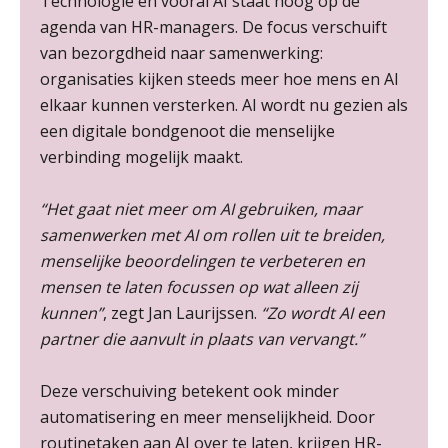
Technologie en vooral AI staat hoog op de
agenda van HR-managers. De focus verschuift
van bezorgdheid naar samenwerking:
organisaties kijken steeds meer hoe mens en AI
elkaar kunnen versterken. AI wordt nu gezien als
een digitale bondgenoot die menselijke
verbinding mogelijk maakt.
“Het gaat niet meer om AI gebruiken, maar
samenwerken met AI om rollen uit te breiden,
menselijke beoordelingen te verbeteren en
mensen te laten focussen op wat alleen zij
kunnen”
, zegt Jan Laurijssen.
“Zo wordt AI een
Lonen in de Jaarrekening (NIRPA PE)
07
partner die aanvult in plaats van vervangt.”
AUG
Markus Verbeek Praehep
Deze verschuiving betekent ook minder
Practical Diploma in Payroll Administration (PDL®)
automatisering en meer menselijkheid. Door
11
AUG
Markus Verbeek Praehep
routinetaken aan AI over te laten, krijgen HR-