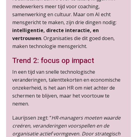
medewerkers meer tijd voor coaching,
HBO Programma Manager Payroll Services & Benefits
samenwerking en cultuur. Maar om AI echt
14
AUG
Markus Verbeek Praehep
mensgericht te maken, zijn drie dingen nodig:
intelligentie, directe interactie, en
vertrouwen
. Organisaties die dit goed doen,
Module Arbeidsrecht en Sociale Zekerheid VPS
17
maken technologie mensgericht.
AUG
Markus Verbeek Praehep
Trend 2: focus op impact
Module Loonheffingen PDL
20
AUG
Markus Verbeek Praehep
In een tijd van snelle technologische
veranderingen, talenttekorten en economische
Module Loonheffingen VPS
onzekerheid, is het aan HR om niet achter de
24
AUG
Markus Verbeek Praehep
schermen te blijven, maar het voortouw te
nemen.
Summercourse Update loonheffingen en arbeidsrecht
24
Laurijssen zegt: “
HR-managers moeten waarde
AUG
MOCuitgevers
creëren, veranderingen voorspellen en de
organisatie actief vormgeven. Door strategisch
Summercourse: Kiezen en loslaten & een mindset die kansen ziet en vertrouwen geeft