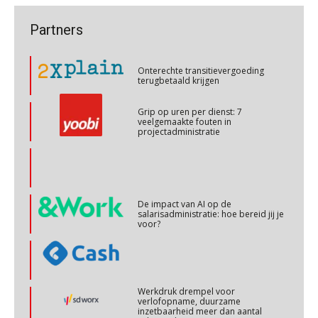
OKT
MOCuitgevers
Onterechte transitievergoeding
Partners
terugbetaald krijgen
Cursus Copilot in Office (basis)
28
OKT
MOCuitgevers
Grip op uren per dienst: 7
veelgemaakte fouten in
projectadministratie
Online cursus Personeel en AVG/privacy
29
OKT
MOCuitgevers
Online cursus omtrent pensioenactualiteiten
De impact van AI op de
03
salarisadministratie: hoe bereid jij je
NOV
MOCuitgevers
voor?
Cursus Werkkostenregeling
04
NOV
MOCuitgevers
Werkdruk drempel voor
verlofopname, duurzame
inzetbaarheid meer dan aantal
Cursus Wwft en AI
05
vakantiedagen
NOV
MOCuitgevers
Aanpassingen Wet toekomst
pensioenen, de tijd dringt!