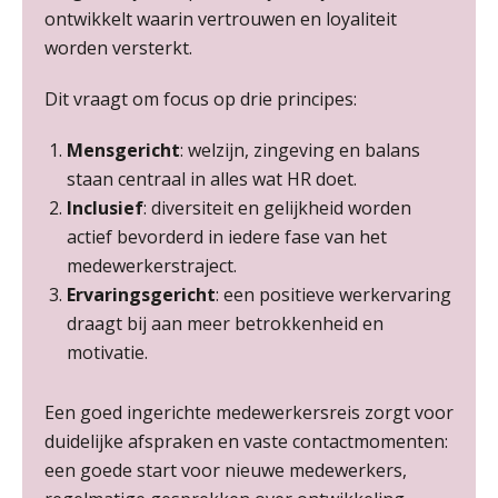
ontwikkelt waarin vertrouwen en loyaliteit
Opfriscursus PDL (NIRPA PE)
26
worden versterkt.
AUG
Markus Verbeek Praehep
Dit vraagt om focus op drie principes:
Summercourse Impact en invloed van AI op de salarisverwerking (basis)
26
Mensgericht
: welzijn, zingeving en balans
AUG
MOCuitgevers
staan centraal in alles wat HR doet.
Inclusief
: diversiteit en gelijkheid worden
Summercourse Impact en invloed van AI op de salarisverwerking (verdieping)
27
actief bevorderd in iedere fase van het
AUG
MOCuitgevers
medewerkerstraject.
Ervaringsgericht
: een positieve werkervaring
Online Vakopleiding Payroll Services (VPS)
28
draagt bij aan meer betrokkenheid en
AUG
MOCuitgevers
motivatie.
Opfriscursus VPS (NIRPA PE)
28
Een goed ingerichte medewerkersreis zorgt voor
AUG
Markus Verbeek Praehep
duidelijke afspraken en vaste contactmomenten:
een goede start voor nieuwe medewerkers,
Praktijkdiploma Loonadministratie (PDL®)
31