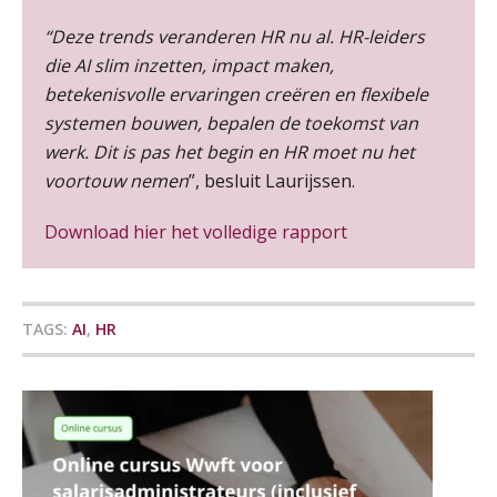
“Deze trends veranderen HR nu al. HR-leiders
Pensioen voor de salarisprofessional: ontdek welke verdieping bij jou past
21
die AI slim inzetten, impact maken,
SEP
MOCuitgevers
betekenisvolle ervaringen creëren en flexibele
systemen bouwen, bepalen de toekomst van
Online cursus Zzp’er, de Wet DBA en schijnzelfstandigheid
24
werk. Dit is pas het begin en HR moet nu het
De mensen achter de loonstrook: in
SEP
MOCuitgevers
gesprek met Susan Hendriks
voortouw nemen
”, besluit Laurijssen.
Je helpt klanten met hun
Online Excel training voor de salarisadministrateur (basis)
Download hier het volledige rapport
24
administratie — maar hoe zit het met
SEP
MOCuitgevers
die van jouzelf?
Hoe behoud je financiële talenten in
Cursus Inkomstenbelasting voor de salarisadministrateur
een krappe arbeidsmarkt?
29
TAGS:
AI
,
HR
SEP
MOCuitgevers
Onterechte transitievergoeding
terugbetaald krijgen
Online Excel training voor de salarisadministrateur (specialisatie en AI)
30
SEP
MOCuitgevers
Grip op uren per dienst: 7
veelgemaakte fouten in
projectadministratie
Online cursus Werkkostenregeling