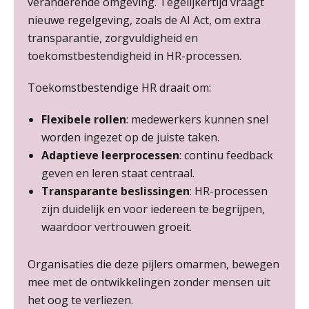
veranderende omgeving. Tegelijkertijd vraagt
Cursus Samenwerken financiële- en salarisadministratie
09
nieuwe regelgeving, zoals de AI Act, om extra
SEP
MOCuitgevers
transparantie, zorgvuldigheid en
toekomstbestendigheid in HR-processen.
Online cursus Disfunctionerende werknemer: wat nu?
16
SEP
MOCuitgevers
Toekomstbestendige HR draait om:
Flexibele rollen
: medewerkers kunnen snel
Training Grenzen aangeven met zelfvertrouwen en respect
17
worden ingezet op de juiste taken.
SEP
MOCuitgevers
Adaptieve leerprocessen
: continu feedback
geven en leren staat centraal.
Online cursus Auto, fiets en OV in de salarisadministratie
17
Transparante beslissingen
: HR-processen
SEP
MOCuitgevers
zijn duidelijk en voor iedereen te begrijpen,
waardoor vertrouwen groeit.
Praktijkdiploma loonadministratie (PDL)
17
SEP
SD Worx
Organisaties die deze pijlers omarmen, bewegen
mee met de ontwikkelingen zonder mensen uit
Cursus Samen sterk: efficiënte samenwerking tussen HR en salarisadministratie
17
het oog te verliezen.
SEP
MOCuitgevers