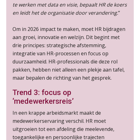
25
te werken met data en visie, bepaalt HR de koers
AUG
MOCuitgevers
en leidt het de organisatie door verandering.
”
Summercourse: Een mindset die kansen ziet en vertrouwen geeft
25
Om in 2026 impact te maken, moet HR bijdragen
AUG
MOCuitgevers
aan groei, innovatie en welzijn. Dit begint met
drie principes: strategische afstemming,
Summercourse: Kiezen wat bij je past, loslaten wat je niet verder helpt
25
integratie van HR-processen en focus op
AUG
MOCuitgevers
duurzaamheid. HR-professionals die deze rol
pakken, hebben niet alleen een plekje aan tafel,
Summercourse Werkkostenregeling
25
maar bepalen de richting van het gesprek.
AUG
MOCuitgevers
Trend 3: focus op
Online Opleiding Praktijkdiploma Loonadministratie (PDL)
‘medewerkersreis’
25
AUG
MOCuitgevers
In een krappe arbeidsmarkt maakt de
medewerkerservaring verschil. HR moet
Summercourse Internationaal/grensoverschrijdend werken
25
uitgroeien tot een afdeling die meelevende,
AUG
MOCuitgevers
toegankelijke en persoonlijke trajecten