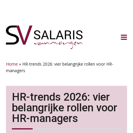
Spring
Door
Spring
Spring
naar
naar
naar
naar
de
de
de
de
hoofdnavigatie
hoofd
eerste
voettekst
inhoud
sidebar
Home
»
HR-trends 2026: vier belangrijke rollen voor HR-
managers
HR-trends 2026: vier
belangrijke rollen voor
HR-managers