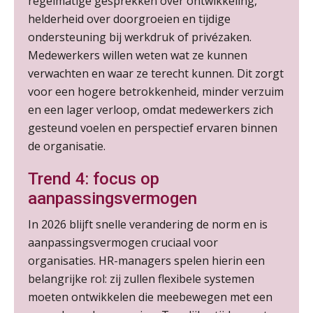
regelmatige gesprekken over ontwikkeling,
AUG
Markus Verbeek Praehep
helderheid over doorgroeien en tijdige
ondersteuning bij werkdruk of privézaken.
Cursus Van salarisadministrateur naar beloningsadviseur (basis)
01
Medewerkers willen weten wat ze kunnen
SEP
MOCuitgevers
verwachten en waar ze terecht kunnen. Dit zorgt
voor een hogere betrokkenheid, minder verzuim
Online cursus Wwft voor salarisadministrateurs (inclusief praktijkmodellen)
03
en een lager verloop, omdat medewerkers zich
SEP
MOCuitgevers
gesteund voelen en perspectief ervaren binnen
de organisatie.
Online cursus Bedingen in de arbeidsovereenkomst
07
SEP
MOCuitgevers
Trend 4: focus op
aanpassingsvermogen
Online Excel training voor de salarisadministrateur (verdieping)
08
In 2026 blijft snelle verandering de norm en is
SEP
MOCuitgevers
aanpassingsvermogen cruciaal voor
organisaties. HR-managers spelen hierin een
Tweedaagse online Excel training voor de salarisadministrateur (verdieping, specialisatie en AI)
08
belangrijke rol: zij zullen flexibele systemen
SEP
MOCuitgevers
moeten ontwikkelen die meebewegen met een