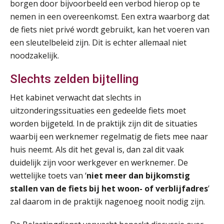
borgen door bijvoorbeeld een verbod hierop op te
nemen in een overeenkomst. Een extra waarborg dat
Summercourse: Kiezen en loslaten & een mindset die kansen ziet en vertrouwen geeft
25
de fiets niet privé wordt gebruikt, kan het voeren van
AUG
MOCuitgevers
een sleutelbeleid zijn. Dit is echter allemaal niet
noodzakelijk.
Summercourse: Een mindset die kansen ziet en vertrouwen geeft
25
AUG
MOCuitgevers
Slechts zelden bijtelling
Summercourse: Kiezen wat bij je past, loslaten wat je niet verder helpt
Het kabinet verwacht dat slechts in
25
AUG
MOCuitgevers
uitzonderingssituaties een gedeelde fiets moet
worden bijgeteld. In de praktijk zijn dit de situaties
waarbij een werknemer regelmatig de fiets mee naar
Summercourse Werkkostenregeling
25
huis neemt. Als dit het geval is, dan zal dit vaak
AUG
MOCuitgevers
duidelijk zijn voor werkgever en werknemer. De
wettelijke toets van ‘
niet meer dan bijkomstig
Online Opleiding Praktijkdiploma Loonadministratie (PDL)
25
stallen van de fiets bij het woon- of verblijfadres
’
AUG
MOCuitgevers
zal daarom in de praktijk nagenoeg nooit nodig zijn.
Summercourse Internationaal/grensoverschrijdend werken
25