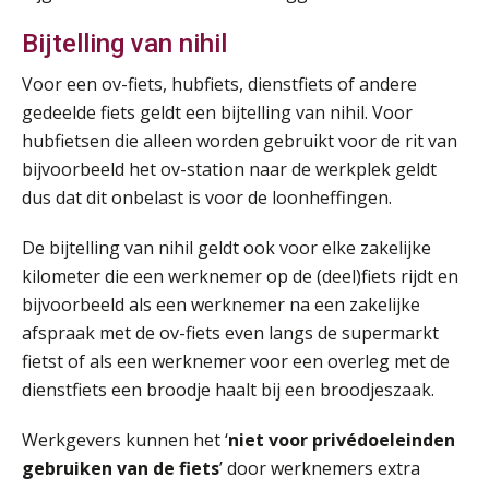
Practical Diploma in Payroll Administration (PDL®)
11
AUG
Markus Verbeek Praehep
Bijtelling van nihil
Voor een ov-fiets, hubfiets, dienstfiets of andere
HBO Programma Manager Payroll Services & Benefits
14
gedeelde fiets geldt een bijtelling van nihil. Voor
AUG
Markus Verbeek Praehep
hubfietsen die alleen worden gebruikt voor de rit van
bijvoorbeeld het ov-station naar de werkplek geldt
Module Arbeidsrecht en Sociale Zekerheid VPS
17
dus dat dit onbelast is voor de loonheffingen.
AUG
Markus Verbeek Praehep
De bijtelling van nihil geldt ook voor elke zakelijke
Module Loonheffingen PDL
20
kilometer die een werknemer op de (deel)fiets rijdt en
AUG
Markus Verbeek Praehep
bijvoorbeeld als een werknemer na een zakelijke
afspraak met de ov-fiets even langs de supermarkt
Module Loonheffingen VPS
24
fietst of als een werknemer voor een overleg met de
AUG
Markus Verbeek Praehep
dienstfiets een broodje haalt bij een broodjeszaak.
Summercourse Update loonheffingen en arbeidsrecht
Werkgevers kunnen het ‘
niet voor privédoeleinden
24
AUG
MOCuitgevers
gebruiken van de fiets
’ door werknemers extra