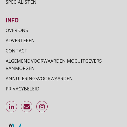
SPECIALISTEN
Online cursus Zzp’er, de Wet DBA en schijnzelfstandigheid
24
SEP
MOCuitgevers
INFO
OVER ONS
Online Excel training voor de salarisadministrateur (basis)
24
SEP
MOCuitgevers
ADVERTEREN
CONTACT
Cursus Inkomstenbelasting voor de salarisadministrateur
29
ALGEMENE VOORWAARDEN MOCUITGEVERS
SEP
MOCuitgevers
VANMORGEN
Online Excel training voor de salarisadministrateur (specialisatie en AI)
ANNULERINGSVOORWAARDEN
30
SEP
MOCuitgevers
PRIVACYBELEID
Online cursus Werkkostenregeling
01
OKT
MOCuitgevers
Online cursus Groene arbeidsvoorwaarden en de gevolgen voor de loonheffingen
05