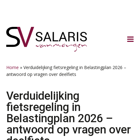
Spring
Door
Spring
Spring
naar
naar
naar
naar
de
de
de
de
hoofdnavigatie
hoofd
eerste
voettekst
inhoud
sidebar
Home
»
Verduidelijking fietsregeling in Belastingplan 2026 –
antwoord op vragen over deelfiets
Verduidelijking
fietsregeling in
Belastingplan 2026 –
antwoord op vragen over