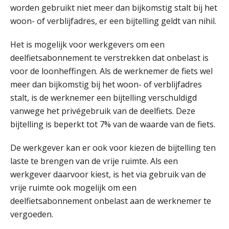
worden gebruikt niet meer dan bijkomstig stalt bij het
Praktijkdiploma Loonadministratie (PDL®)
31
woon- of verblijfadres, er een bijtelling geldt van nihil.
AUG
Markus Verbeek Praehep
Het is mogelijk voor werkgevers om een
Cursus Van salarisadministrateur naar beloningsadviseur (basis)
01
deelfietsabonnement te verstrekken dat onbelast is
SEP
MOCuitgevers
voor de loonheffingen. Als de werknemer de fiets wel
meer dan bijkomstig bij het woon- of verblijfadres
Online cursus Wwft voor salarisadministrateurs (inclusief praktijkmodellen)
03
stalt, is de werknemer een bijtelling verschuldigd
SEP
MOCuitgevers
vanwege het privégebruik van de deelfiets. Deze
bijtelling is beperkt tot 7% van de waarde van de fiets.
Online cursus Bedingen in de arbeidsovereenkomst
07
SEP
MOCuitgevers
De werkgever kan er ook voor kiezen de bijtelling ten
laste te brengen van de vrije ruimte. Als een
Online Excel training voor de salarisadministrateur (verdieping)
werkgever daarvoor kiest, is het via gebruik van de
08
SEP
MOCuitgevers
vrije ruimte ook mogelijk om een
deelfietsabonnement onbelast aan de werknemer te
Tweedaagse online Excel training voor de salarisadministrateur (verdieping, specialisatie en AI)
vergoeden.
08
SEP
MOCuitgevers