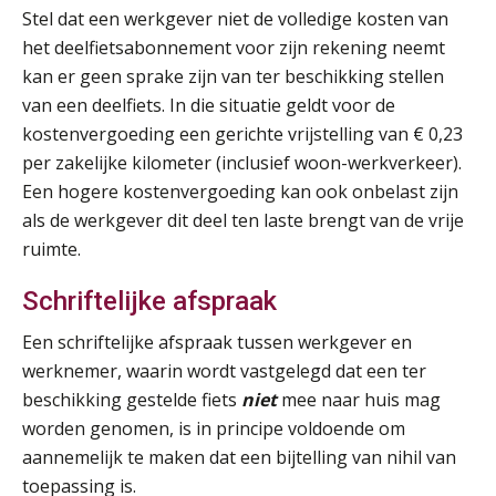
Stel dat een werkgever niet de volledige kosten van
het deelfietsabonnement voor zijn rekening neemt
Cursus Samenwerken financiële- en salarisadministratie
09
kan er geen sprake zijn van ter beschikking stellen
SEP
MOCuitgevers
van een deelfiets. In die situatie geldt voor de
kostenvergoeding een gerichte vrijstelling van € 0,23
Online cursus Disfunctionerende werknemer: wat nu?
16
per zakelijke kilometer (inclusief woon-werkverkeer).
SEP
MOCuitgevers
Een hogere kostenvergoeding kan ook onbelast zijn
als de werkgever dit deel ten laste brengt van de vrije
Training Grenzen aangeven met zelfvertrouwen en respect
17
ruimte.
SEP
MOCuitgevers
Schriftelijke afspraak
Online cursus Auto, fiets en OV in de salarisadministratie
17
Een schriftelijke afspraak tussen werkgever en
SEP
MOCuitgevers
werknemer, waarin wordt vastgelegd dat een ter
beschikking gestelde fiets
niet
mee naar huis mag
Praktijkdiploma loonadministratie (PDL)
17
worden genomen, is in principe voldoende om
SEP
SD Worx
aannemelijk te maken dat een bijtelling van nihil van
toepassing is.