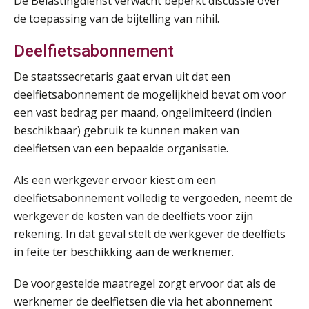
De Belastingdienst verwacht beperkt discussie over
AUG
MOCuitgevers
de toepassing van de bijtelling van nihil.
Opfriscursus PDL (NIRPA PE)
Deelfietsabonnement
26
AUG
Markus Verbeek Praehep
De staatssecretaris gaat ervan uit dat een
deelfietsabonnement de mogelijkheid bevat om voor
Summercourse Impact en invloed van AI op de salarisverwerking (basis)
26
een vast bedrag per maand, ongelimiteerd (indien
AUG
MOCuitgevers
beschikbaar) gebruik te kunnen maken van
deelfietsen van een bepaalde organisatie.
Summercourse Impact en invloed van AI op de salarisverwerking (verdieping)
27
AUG
MOCuitgevers
Als een werkgever ervoor kiest om een
deelfietsabonnement volledig te vergoeden, neemt de
Online Vakopleiding Payroll Services (VPS)
28
werkgever de kosten van de deelfiets voor zijn
AUG
MOCuitgevers
rekening. In dat geval stelt de werkgever de deelfiets
in feite ter beschikking aan de werknemer.
Opfriscursus VPS (NIRPA PE)
28
De voorgestelde maatregel zorgt ervoor dat als de
AUG
Markus Verbeek Praehep
werknemer de deelfietsen die via het abonnement