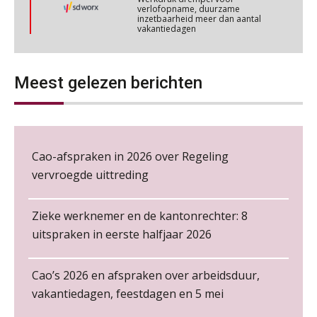
Cursus Werkkostenregeling
verlofopname, duurzame
04
inzetbaarheid meer dan aantal
NOV
MOCuitgevers
vakantiedagen
Aanpassingen Wet toekomst
Cursus Wwft en AI
pensioenen, de tijd dringt!
05
Meest gelezen berichten
NOV
MOCuitgevers
Wie alles ziet, draagt alles: de
ongemakkelijke positie van payroll
Online cursus Regeling vervroegde uittreding/zwaar werk en Wet bedrag ineens
06
NOV
MOCuitgevers
Cao-afspraken in 2026 over Regeling
vervroegde uittreding
Loonbeslag in de praktijk, wat moet je als werkgever weten en doen?
12
De kracht van complimenten op de
NOV
MOCuitgevers
werkvloer
Zieke werknemer en de kantonrechter: 8
uitspraken in eerste halfjaar 2026
Cursus Copilot in Office (gevorderden)
12
NOV
MOCuitgevers
Cao’s 2026 en afspraken over arbeidsduur,
Online cursus Verplichte toepassing cao en pensioen
vakantiedagen, feestdagen en 5 mei
18
NOV
MOCuitgevers