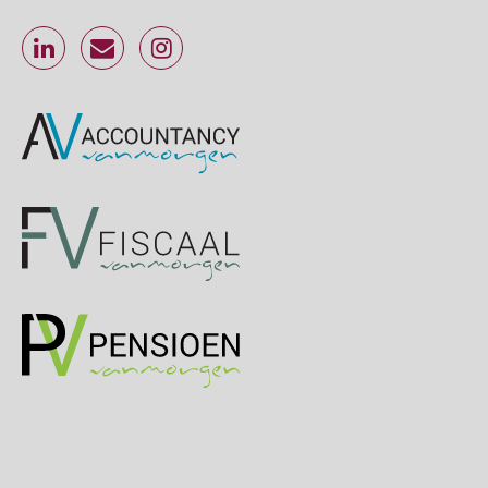
Online Excel training voor de salarisadministrateur (specialisatie en AI)
30
SEP
MOCuitgevers
Online cursus Werkkostenregeling
01
OKT
MOCuitgevers
Online cursus Groene arbeidsvoorwaarden en de gevolgen voor de loonheffingen
05
OKT
MOCuitgevers
Cursus DGA verlonen
05
OKT
MOCuitgevers
Cursus WAZO – verlofvormen
06
OKT
MOCuitgevers
Online training Power Query voor HR en salarisadministrateurs
06