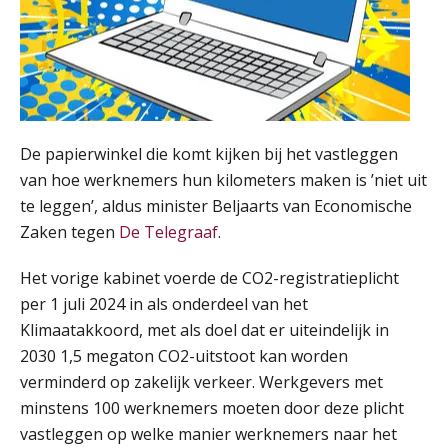
AUG
MOCuitgevers
Opfriscursus VPS (NIRPA PE)
28
AUG
Markus Verbeek Praehep
Praktijkdiploma Loonadministratie (PDL®)
31
De papierwinkel die komt kijken bij het vastleggen
AUG
Markus Verbeek Praehep
van hoe werknemers hun kilometers maken is ’niet uit
te leggen’, aldus minister Beljaarts van Economische
Cursus Van salarisadministrateur naar beloningsadviseur (basis)
01
Zaken tegen
De Telegraaf
.
SEP
MOCuitgevers
Het vorige kabinet voerde de CO2-registratieplicht
Online cursus Wwft voor salarisadministrateurs (inclusief praktijkmodellen)
per 1 juli 2024 in als onderdeel van het
03
SEP
MOCuitgevers
Klimaatakkoord, met als doel dat er uiteindelijk in
2030 1,5 megaton CO2-uitstoot kan worden
Online cursus Bedingen in de arbeidsovereenkomst
verminderd op zakelijk verkeer. Werkgevers met
07
SEP
MOCuitgevers
minstens 100 werknemers moeten door deze plicht
vastleggen op welke manier werknemers naar het