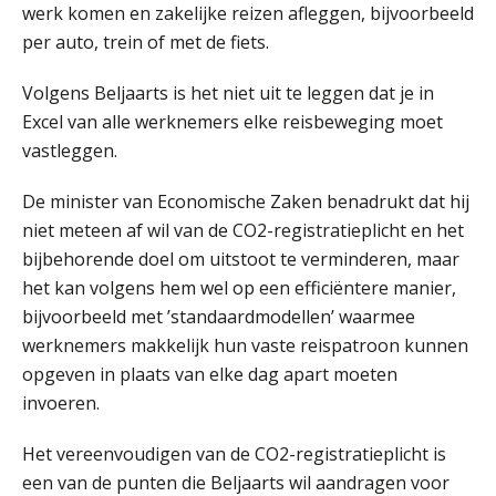
Online Excel training voor de salarisadministrateur (verdieping)
werk komen en zakelijke reizen afleggen, bijvoorbeeld
08
SEP
MOCuitgevers
per auto, trein of met de fiets.
Volgens Beljaarts is het niet uit te leggen dat je in
Tweedaagse online Excel training voor de salarisadministrateur (verdieping, specialisatie en AI)
08
Excel van alle werknemers elke reisbeweging moet
SEP
MOCuitgevers
vastleggen.
Cursus Samenwerken financiële- en salarisadministratie
09
De minister van Economische Zaken benadrukt dat hij
SEP
MOCuitgevers
niet meteen af wil van de CO2-registratieplicht en het
bijbehorende doel om uitstoot te verminderen, maar
Online cursus Disfunctionerende werknemer: wat nu?
16
het kan volgens hem wel op een efficiëntere manier,
SEP
MOCuitgevers
bijvoorbeeld met ’standaardmodellen’ waarmee
werknemers makkelijk hun vaste reispatroon kunnen
Training Grenzen aangeven met zelfvertrouwen en respect
17
opgeven in plaats van elke dag apart moeten
SEP
MOCuitgevers
invoeren.
Het vereenvoudigen van de CO2-registratieplicht is
Online cursus Auto, fiets en OV in de salarisadministratie
17
een van de punten die Beljaarts wil aandragen voor
SEP
MOCuitgevers