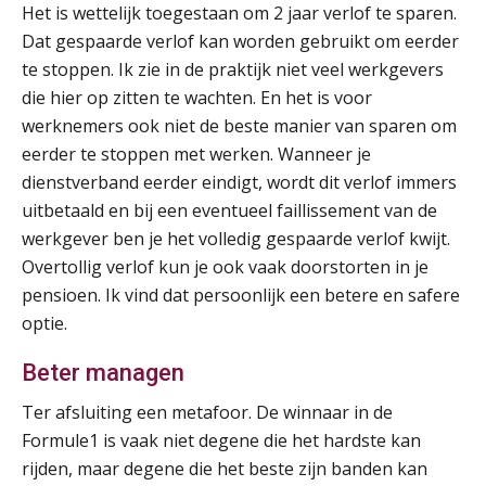
Het is wettelijk toegestaan om 2 jaar verlof te sparen.
Dat gespaarde verlof kan worden gebruikt om eerder
Summercourse Impact en invloed van AI op de salarisverwerking (basis)
26
te stoppen. Ik zie in de praktijk niet veel werkgevers
AUG
MOCuitgevers
die hier op zitten te wachten. En het is voor
werknemers ook niet de beste manier van sparen om
Summercourse Impact en invloed van AI op de salarisverwerking (verdieping)
27
eerder te stoppen met werken. Wanneer je
AUG
MOCuitgevers
dienstverband eerder eindigt, wordt dit verlof immers
uitbetaald en bij een eventueel faillissement van de
Online Vakopleiding Payroll Services (VPS)
28
werkgever ben je het volledig gespaarde verlof kwijt.
AUG
MOCuitgevers
Overtollig verlof kun je ook vaak doorstorten in je
pensioen. Ik vind dat persoonlijk een betere en safere
Opfriscursus VPS (NIRPA PE)
28
optie.
AUG
Markus Verbeek Praehep
Beter managen
Praktijkdiploma Loonadministratie (PDL®)
31
Ter afsluiting een metafoor. De winnaar in de
AUG
Markus Verbeek Praehep
Formule1 is vaak niet degene die het hardste kan
rijden, maar degene die het beste zijn banden kan
Cursus Van salarisadministrateur naar beloningsadviseur (basis)
01