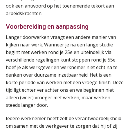
ook een antwoord op het toenemende tekort aan
arbeidskrachten.
Voorbereiding en aanpassing
Langer doorwerken vraagt een andere manier van
kijken naar werk. Wanneer je na een lange studie
begint met werken rond je 25e en uiteindelijk via
verschillende regelingen kunt stoppen rond je 55e,
hoef je als werkgever en werknemer niet echt na te
denken over duurzame inzetbaarheid. Het is een
korte periode van werken met een vroege finish. Deze
tijd ligt echter ver achter ons en we beginnen niet
alleen (weer) vroeger met werken, maar werken
Practical Diploma in Payroll Administration (PDL®)
11
steeds langer door.
AUG
Markus Verbeek Praehep
Iedere werknemer heeft zelf de verantwoordelijkheid
HBO Programma Manager Payroll Services & Benefits
14
om samen met de werkgever te zorgen dat hij of zij