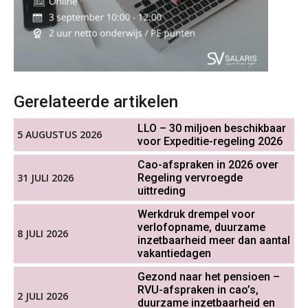
Online cursus Groene arbeidsvoorwaarden en de gevolgen voor de loonheffingen
05
De impact van AI op de
OKT
MOCuitgevers
salarisadministratie: hoe bereid jij je
voor?
Cursus DGA verlonen
05
OKT
MOCuitgevers
Werkdruk drempel voor
Gerelateerde artikelen
verlofopname, duurzame
Cursus WAZO – verlofvormen
inzetbaarheid meer dan aantal
06
vakantiedagen
LLO – 30 miljoen beschikbaar
OKT
MOCuitgevers
5 AUGUSTUS 2026
voor Expeditie-regeling 2026
Aanpassingen Wet toekomst
pensioenen, de tijd dringt!
Cao-afspraken in 2026 over
Online training Power Query voor HR en salarisadministrateurs
06
31 JULI 2026
Regeling vervroegde
OKT
MOCuitgevers
uittreding
Wie alles ziet, draagt alles: de
ongemakkelijke positie van payroll
Werkdruk drempel voor
Online cursus Internationaal thuiswerken en vaste inrichting na 2025 OESO modelverdrag update
verlofopname, duurzame
07
8 JULI 2026
inzetbaarheid meer dan aantal
OKT
MOCuitgevers
vakantiedagen
Gezond naar het pensioen –
Cursus Van salarisadministrateur naar beloningsadviseur (verdieping)
07
De kracht van complimenten op de
RVU-afspraken in cao’s,
2 JULI 2026
werkvloer
OKT
MOCuitgevers
duurzame inzetbaarheid en