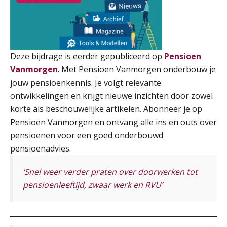
Online cursus Disfunctionerende werknemer: wat nu?
16
SEP
MOCuitgevers
Training Grenzen aangeven met zelfvertrouwen en respect
17
Deze bijdrage is eerder gepubliceerd op
Pensioen
SEP
MOCuitgevers
Vanmorgen
. Met Pensioen Vanmorgen onderbouw je
jouw pensioenkennis. Je volgt relevante
Online cursus Auto, fiets en OV in de salarisadministratie
ontwikkelingen en krijgt nieuwe inzichten door zowel
17
SEP
MOCuitgevers
korte als beschouwelijke artikelen. Abonneer je op
Pensioen Vanmorgen en ontvang alle ins en outs over
Praktijkdiploma loonadministratie (PDL)
pensioenen voor een goed onderbouwd
17
SEP
SD Worx
pensioenadvies.
‘Snel weer verder praten over doorwerken tot
Cursus Samen sterk: efficiënte samenwerking tussen HR en salarisadministratie
17
pensioenleeftijd, zwaar werk en RVU’
SEP
MOCuitgevers
Pensioen voor de salarisprofessional: ontdek welke verdieping bij jou past
21