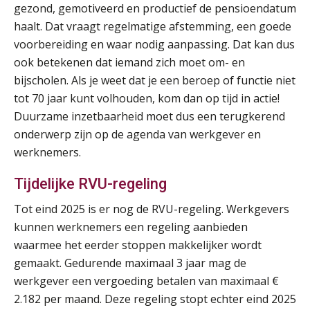
AUG
Markus Verbeek Praehep
gezond, gemotiveerd en productief de pensioendatum
haalt. Dat vraagt regelmatige afstemming, een goede
Module Arbeidsrecht en Sociale Zekerheid VPS
17
voorbereiding en waar nodig aanpassing. Dat kan dus
AUG
Markus Verbeek Praehep
ook betekenen dat iemand zich moet om- en
bijscholen. Als je weet dat je een beroep of functie niet
Module Loonheffingen PDL
20
tot 70 jaar kunt volhouden, kom dan op tijd in actie!
AUG
Markus Verbeek Praehep
Duurzame inzetbaarheid moet dus een terugkerend
onderwerp zijn op de agenda van werkgever en
Module Loonheffingen VPS
werknemers.
24
AUG
Markus Verbeek Praehep
Tijdelijke RVU-regeling
Summercourse Update loonheffingen en arbeidsrecht
24
Tot eind 2025 is er nog de RVU-regeling. Werkgevers
AUG
MOCuitgevers
kunnen werknemers een regeling aanbieden
waarmee het eerder stoppen makkelijker wordt
Summercourse: Kiezen en loslaten & een mindset die kansen ziet en vertrouwen geeft
gemaakt. Gedurende maximaal 3 jaar mag de
25
AUG
MOCuitgevers
werkgever een vergoeding betalen van maximaal €
2.182 per maand. Deze regeling stopt echter eind 2025