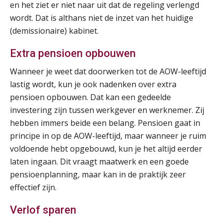
Summercourse: Een mindset die kansen ziet en vertrouwen geeft
en het ziet er niet naar uit dat de regeling verlengd
25
AUG
MOCuitgevers
wordt. Dat is althans niet de inzet van het huidige
(demissionaire) kabinet.
Summercourse: Kiezen wat bij je past, loslaten wat je niet verder helpt
25
Extra pensioen opbouwen
AUG
MOCuitgevers
Wanneer je weet dat doorwerken tot de AOW-leeftijd
Summercourse Werkkostenregeling
lastig wordt, kun je ook nadenken over extra
25
AUG
MOCuitgevers
pensioen opbouwen. Dat kan een gedeelde
investering zijn tussen werkgever en werknemer. Zij
hebben immers beide een belang. Pensioen gaat in
Online Opleiding Praktijkdiploma Loonadministratie (PDL)
25
principe in op de AOW-leeftijd, maar wanneer je ruim
AUG
MOCuitgevers
voldoende hebt opgebouwd, kun je het altijd eerder
laten ingaan. Dit vraagt maatwerk en een goede
Summercourse Internationaal/grensoverschrijdend werken
25
pensioenplanning, maar kan in de praktijk zeer
AUG
MOCuitgevers
effectief zijn.
Opfriscursus PDL (NIRPA PE)
26
Verlof sparen
AUG
Markus Verbeek Praehep