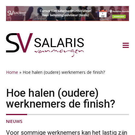
Spring
Door
Spring
Spring
naar
naar
naar
naar
de
de
de
de
hoofdnavigatie
hoofd
eerste
voettekst
inhoud
sidebar
Home
»
Hoe halen (oudere) werknemers de finish?
Hoe halen (oudere)
werknemers de finish?
NIEUWS
Voor sommige werknemers kan het lastig zijn