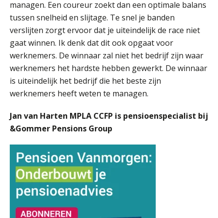
managen. Een coureur zoekt dan een optimale balans
SEP
MOCuitgevers
tussen snelheid en slijtage. Te snel je banden
verslijten zorgt ervoor dat je uiteindelijk de race niet
Online cursus Wwft voor salarisadministrateurs (inclusief praktijkmodellen)
03
gaat winnen. Ik denk dat dit ook opgaat voor
SEP
MOCuitgevers
werknemers. De winnaar zal niet het bedrijf zijn waar
werknemers het hardste hebben gewerkt. De winnaar
Online cursus Bedingen in de arbeidsovereenkomst
07
is uiteindelijk het bedrijf die het beste zijn
SEP
MOCuitgevers
werknemers heeft weten te managen.
Online Excel training voor de salarisadministrateur (verdieping)
08
Jan van Harten MPLA CCFP is pensioenspecialist bij
SEP
MOCuitgevers
&Gommer Pensions Group
Tweedaagse online Excel training voor de salarisadministrateur (verdieping, specialisatie en AI)
08
SEP
MOCuitgevers
Cursus Samenwerken financiële- en salarisadministratie
09
SEP
MOCuitgevers