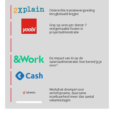
OKT
MOCuitgevers
Grip op uren per dienst: 7
veelgemaakte fouten in
projectadministratie
Online cursus Personeel en AVG/privacy
29
OKT
MOCuitgevers
Online cursus omtrent pensioenactualiteiten
03
De impact van AI op de
NOV
MOCuitgevers
salarisadministratie: hoe bereid jij je
voor?
Cursus Werkkostenregeling
04
NOV
MOCuitgevers
Werkdruk drempel voor
verlofopname, duurzame
Cursus Wwft en AI
inzetbaarheid meer dan aantal
05
vakantiedagen
NOV
MOCuitgevers
Aanpassingen Wet toekomst
pensioenen, de tijd dringt!
Online cursus Regeling vervroegde uittreding/zwaar werk en Wet bedrag ineens
06
NOV
MOCuitgevers
Wie alles ziet, draagt alles: de
ongemakkelijke positie van payroll