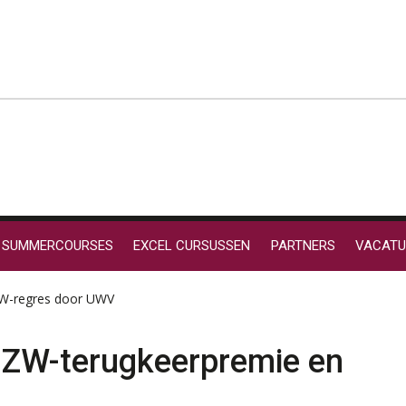
SUMMERCOURSES
EXCEL CURSUSSEN
PARTNERS
VACATU
 ZW-regres door UWV
: ZW-terugkeerpremie en