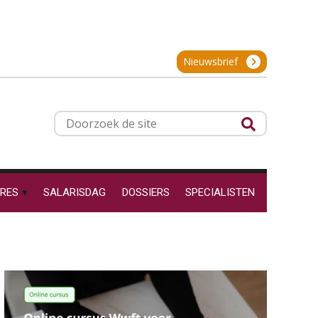
Online Excel training voor de salarisadministrateur (basis)
24
SEP
MOCuitgevers
Hoe behoud je financiële
talenten in een krappe
arbeidsmarkt?
Cursus Inkomstenbelasting voor de salarisadministrateur
29
Nieuwsbrief
Onterechte
SEP
MOCuitgevers
transitievergoeding
terugbetaald krijgen
Online Excel training voor de salarisadministrateur (specialisatie en AI)
30
Grip op uren per dienst: 7
Doorzoek
veelgemaakte fouten in
SEP
MOCuitgevers
de
projectadministratie
site
Online cursus Werkkostenregeling
01
OKT
MOCuitgevers
RES
SALARISDAG
DOSSIERS
SPECIALISTEN
De impact van AI op de
salarisadministratie: hoe
Online cursus Groene arbeidsvoorwaarden en de gevolgen voor de loonheffingen
bereid jij je voor?
05
OKT
MOCuitgevers
Cursus DGA verlonen
05
Werkdruk drempel voor
OKT
MOCuitgevers
verlofopname, duurzame
inzetbaarheid meer dan