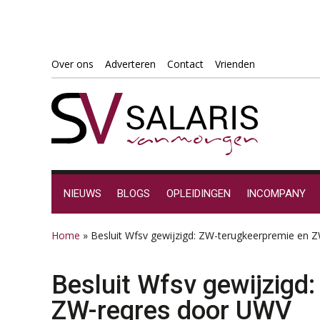
Spring
Door
Spring
Spring
Over ons
Adverteren
Contact
Vrienden
naar
naar
naar
naar
de
de
de
de
hoofdnavigatie
hoofd
eerste
voettekst
inhoud
sidebar
NIEUWS
BLOGS
OPLEIDINGEN
INCOMPANY
Home
»
Besluit Wfsv gewijzigd: ZW-terugkeerpremie en
Besluit Wfsv gewijzigd
ZW-regres door UWV