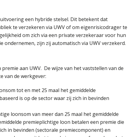
itvoering een hybride stelsel. Dit betekent dat
liek te verzekeren via UWV of om eigenrisicodrager te
elijkheid om zich via een private verzekeraar voor hun
ie ondernemen, zijn zij automatisch via UWV verzekerd.
n premie aan UWV. De wijze van het vaststellen van de
te van de werkgever:
oonsom tot en met 25 maal het gemiddelde
aseerd is op de sector waar zij zich in bevinden
tige loonsom van meer dan 25 maal het gemiddelde
emiddelde premieplichtige loon betalen een premie die
 zich in bevinden (sectorale premiecomponent) en