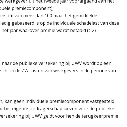
deze werkgever uit het tweede jaar voorafgaand aan het
viduele premiecomponent);
oonsom van meer dan 100 maal het gemiddelde
ledig gebaseerd is op de individuele schadelast van deze
het jaar waarover premie wordt betaald (t-2)
n naar de publieke verzekering bij UWV wordt op een
zicht in de ZW-lasten van werkgevers in de periode van
en, kan geen individuele premiecomponent vastgesteld
t het eigenrisicodragerschap kiezen voor de publieke
-verzekering bij UWV geldt voor hen de terugkeerpremie