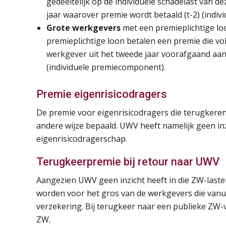
gedeeltelijk op de individuele schadelast van 
jaar waarover premie wordt betaald (t-2) (indi
Grote werkgevers
met een premieplichtige l
premieplichtige loon betalen een premie die vol
werkgever uit het tweede jaar voorafgaand aan 
(individuele premiecomponent).
Premie eigenrisicodragers
De premie voor eigenrisicodragers die terugkere
andere wijze bepaald. UWV heeft namelijk geen in
eigenrisicodragerschap.
Terugkeerpremie bij retour naar UWV
Aangezien UWV geen inzicht heeft in die ZW-last
worden voor het gros van de werkgevers die vanui
verzekering. Bij terugkeer naar een publieke ZW
ZW.