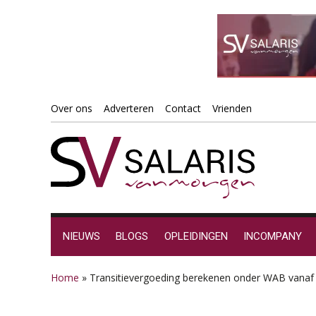
Spring
Door
Spring
Spring
Over ons
Adverteren
Contact
Vrienden
naar
naar
naar
naar
de
de
de
de
hoofdnavigatie
hoofd
eerste
voettekst
inhoud
sidebar
NIEUWS
BLOGS
OPLEIDINGEN
INCOMPANY
Home
»
Transitievergoeding berekenen onder WAB vanaf