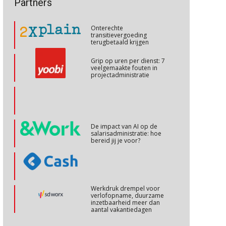
Partners
talenten in een krappe
arbeidsmarkt?
Cursus Internationaal/grensoverschrijdend werken
27
Onterechte
OKT
MOCuitgevers
transitievergoeding
terugbetaald krijgen
Cursus Copilot in Office (basis)
28
Grip op uren per dienst: 7
veelgemaakte fouten in
OKT
MOCuitgevers
projectadministratie
Online cursus Personeel en AVG/privacy
29
OKT
MOCuitgevers
De impact van AI op de
salarisadministratie: hoe
Online cursus omtrent pensioenactualiteiten
03
bereid jij je voor?
NOV
MOCuitgevers
Cursus Werkkostenregeling
04
Werkdruk drempel voor
NOV
MOCuitgevers
verlofopname, duurzame
inzetbaarheid meer dan
aantal vakantiedagen
Cursus Wwft en AI
05