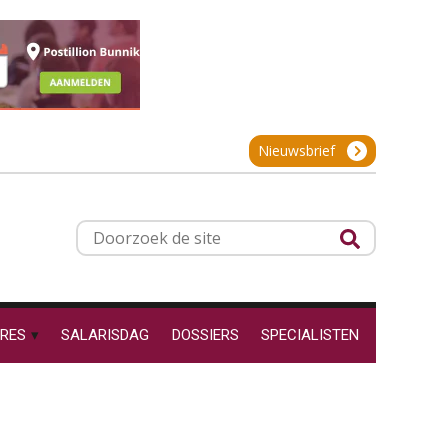
projectadministratie
Online cursus Werkkostenregeling
01
OKT
MOCuitgevers
De impact van AI op de
salarisadministratie: hoe
Online cursus Groene arbeidsvoorwaarden en de gevolgen voor de loonheffingen
05
bereid jij je voor?
Nieuwsbrief
OKT
MOCuitgevers
Cursus DGA verlonen
05
Werkdruk drempel voor
Doorzoek
OKT
MOCuitgevers
verlofopname, duurzame
de
inzetbaarheid meer dan
aantal vakantiedagen
site
Cursus WAZO – verlofvormen
06
Aanpassingen Wet toekomst
OKT
MOCuitgevers
pensioenen, de tijd dringt!
RES
SALARISDAG
DOSSIERS
SPECIALISTEN
Wie alles ziet, draagt alles: de
Online training Power Query voor HR en salarisadministrateurs
06
ongemakkelijke positie van
OKT
MOCuitgevers
payroll