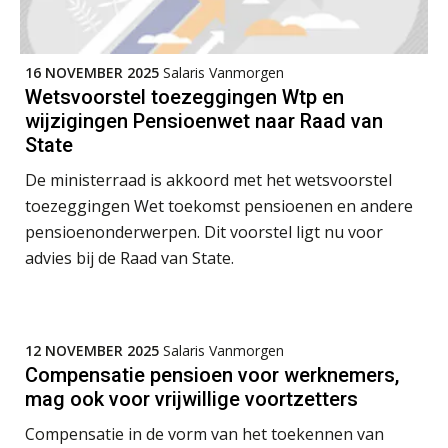
16 NOVEMBER 2025
Salaris Vanmorgen
Wetsvoorstel toezeggingen Wtp en
wijzigingen Pensioenwet naar Raad van
State
De ministerraad is akkoord met het wetsvoorstel
toezeggingen Wet toekomst pensioenen en andere
pensioenonderwerpen. Dit voorstel ligt nu voor
advies bij de Raad van State.
Lonen in de Jaarrekening (NIRPA PE)
07
AUG
Markus Verbeek Praehep
12 NOVEMBER 2025
Salaris Vanmorgen
Compensatie pensioen voor werknemers,
Practical Diploma in Payroll Administration (PDL®)
mag ook voor vrijwillige voortzetters
11
AUG
Markus Verbeek Praehep
Compensatie in de vorm van het toekennen van