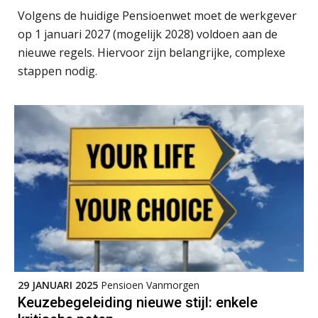
AUG
MOCuitgevers
Volgens de huidige Pensioenwet moet de werkgever
op 1 januari 2027 (mogelijk 2028) voldoen aan de
Summercourse: Een mindset die kansen ziet en vertrouwen geeft
25
nieuwe regels. Hiervoor zijn belangrijke, complexe
AUG
MOCuitgevers
stappen nodig.
Summercourse: Kiezen wat bij je past, loslaten wat je niet verder helpt
25
AUG
MOCuitgevers
Summercourse Werkkostenregeling
25
AUG
MOCuitgevers
Online Opleiding Praktijkdiploma Loonadministratie (PDL)
25
AUG
MOCuitgevers
Summercourse Internationaal/grensoverschrijdend werken
25
29 JANUARI 2025
Pensioen Vanmorgen
AUG
MOCuitgevers
Keuzebegeleiding nieuwe stijl: enkele