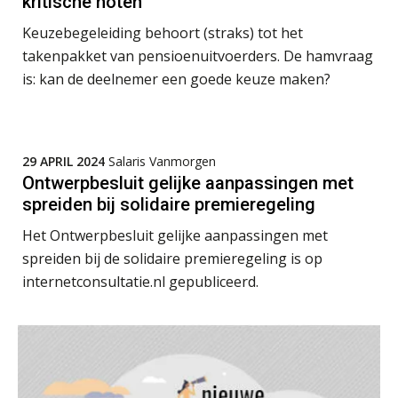
kritische noten
Opfriscursus PDL (NIRPA PE)
26
Keuzebegeleiding behoort (straks) tot het
AUG
Markus Verbeek Praehep
takenpakket van pensioenuitvoerders. De hamvraag
is: kan de deelnemer een goede keuze maken?
Summercourse Impact en invloed van AI op de salarisverwerking (basis)
26
AUG
MOCuitgevers
Summercourse Impact en invloed van AI op de salarisverwerking (verdieping)
27
29 APRIL 2024
Salaris Vanmorgen
AUG
MOCuitgevers
Ontwerpbesluit gelijke aanpassingen met
spreiden bij solidaire premieregeling
Online Vakopleiding Payroll Services (VPS)
28
Het Ontwerpbesluit gelijke aanpassingen met
AUG
MOCuitgevers
spreiden bij de solidaire premieregeling is op
internetconsultatie.nl gepubliceerd.
Opfriscursus VPS (NIRPA PE)
28
AUG
Markus Verbeek Praehep
Praktijkdiploma Loonadministratie (PDL®)
31
AUG
Markus Verbeek Praehep