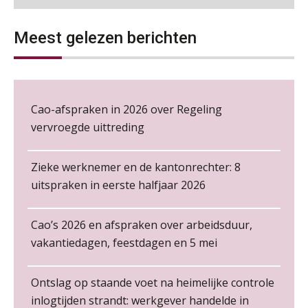
06
NOV
MOCuitgevers
Wie alles ziet, draagt alles: de
ongemakkelijke positie van payroll
Meest gelezen berichten
Loonbeslag in de praktijk, wat moet je als werkgever weten en doen?
12
NOV
MOCuitgevers
De kracht van complimenten op de
Cursus Copilot in Office (gevorderden)
Cao-afspraken in 2026 over Regeling
12
werkvloer
NOV
MOCuitgevers
vervroegde uittreding
Online cursus Verplichte toepassing cao en pensioen
18
Zieke werknemer en de kantonrechter: 8
NOV
MOCuitgevers
uitspraken in eerste halfjaar 2026
Online training Power Pivot (SUPER Draaitabel)
20
Cao’s 2026 en afspraken over arbeidsduur,
Non-actiefstelling en schorsing: de
NOV
MOCuitgevers
vakantiedagen, feestdagen en 5 mei
regels, de risico’s en de
loondoorbetaling
Online Excel en AI training voor de salarisadministrateur
26
Ontslag op staande voet na heimelijke controle
De mensen achter de loonstrook: in
NOV
MOCuitgevers
gesprek met Susan Hendriks
inlogtijden strandt: werkgever handelde in
Payroll specialist