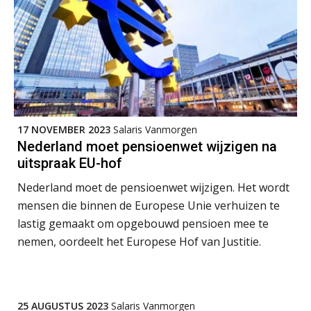
09
SEP
MOCuitgevers
Online cursus Disfunctionerende werknemer: wat nu?
16
SEP
MOCuitgevers
Training Grenzen aangeven met zelfvertrouwen en respect
17
SEP
MOCuitgevers
17 NOVEMBER 2023
Salaris Vanmorgen
Nederland moet pensioenwet wijzigen na
uitspraak EU-hof
Online cursus Auto, fiets en OV in de salarisadministratie
17
SEP
MOCuitgevers
Nederland moet de pensioenwet wijzigen. Het wordt
mensen die binnen de Europese Unie verhuizen te
Praktijkdiploma loonadministratie (PDL)
17
lastig gemaakt om opgebouwd pensioen mee te
SEP
SD Worx
nemen, oordeelt het Europese Hof van Justitie.
Cursus Samen sterk: efficiënte samenwerking tussen HR en salarisadministratie
17
SEP
MOCuitgevers
25 AUGUSTUS 2023
Salaris Vanmorgen