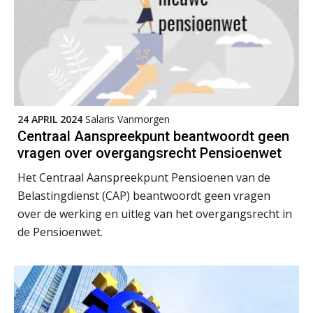
Cursus Van salarisadministrateur naar beloningsadviseur (basis)
01
SEP
MOCuitgevers
Online cursus Wwft voor salarisadministrateurs (inclusief praktijkmodellen)
03
SEP
MOCuitgevers
24 APRIL 2024
Salaris Vanmorgen
Centraal Aanspreekpunt beantwoordt geen
Online cursus Bedingen in de arbeidsovereenkomst
07
vragen over overgangsrecht Pensioenwet
SEP
MOCuitgevers
Het Centraal Aanspreekpunt Pensioenen van de
Belastingdienst (CAP) beantwoordt geen vragen
Online Excel training voor de salarisadministrateur (verdieping)
08
over de werking en uitleg van het overgangsrecht in
SEP
MOCuitgevers
de Pensioenwet.
Tweedaagse online Excel training voor de salarisadministrateur (verdieping, specialisatie en AI)
08
SEP
MOCuitgevers
Cursus Samenwerken financiële- en salarisadministratie