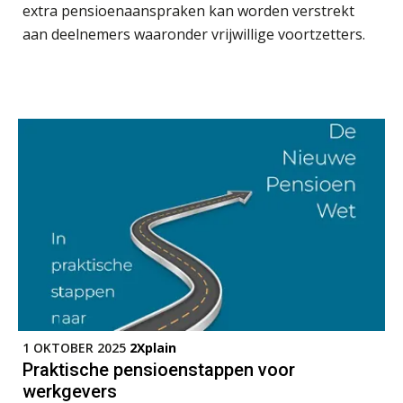
extra pensioenaanspraken kan worden verstrekt
HBO Programma Manager Payroll Services & Benefits
14
aan deelnemers waaronder vrijwillige voortzetters.
AUG
Markus Verbeek Praehep
Module Arbeidsrecht en Sociale Zekerheid VPS
17
AUG
Markus Verbeek Praehep
Module Loonheffingen PDL
20
AUG
Markus Verbeek Praehep
Module Loonheffingen VPS
24
AUG
Markus Verbeek Praehep
Summercourse Update loonheffingen en arbeidsrecht
24
AUG
MOCuitgevers
1 OKTOBER 2025
2Xplain
Praktische pensioenstappen voor
Summercourse: Kiezen en loslaten & een mindset die kansen ziet en vertrouwen geeft
25
werkgevers