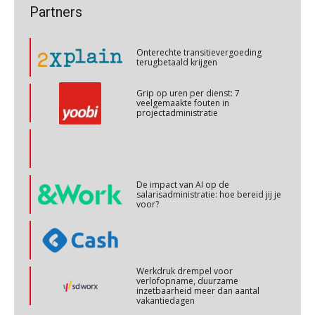
Partners
Onterechte transitievergoeding
terugbetaald krijgen
Cursus Copilot in Office (basis)
28
OKT
MOCuitgevers
Grip op uren per dienst: 7
veelgemaakte fouten in
projectadministratie
Online cursus Personeel en AVG/privacy
29
OKT
MOCuitgevers
Online cursus omtrent pensioenactualiteiten
De impact van AI op de
03
salarisadministratie: hoe bereid jij je
NOV
MOCuitgevers
voor?
Cursus Werkkostenregeling
04
NOV
MOCuitgevers
Werkdruk drempel voor
verlofopname, duurzame
inzetbaarheid meer dan aantal
Cursus Wwft en AI
05
vakantiedagen
NOV
MOCuitgevers
Aanpassingen Wet toekomst
pensioenen, de tijd dringt!
Online cursus Regeling vervroegde uittreding/zwaar werk en Wet bedrag ineens