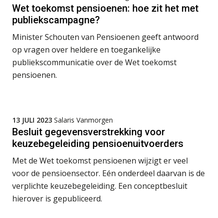
Wet toekomst pensioenen: hoe zit het met
Pensioen voor de salarisprofessional: ontdek welke verdieping bij jou past
21
publiekscampagne?
SEP
MOCuitgevers
Minister Schouten van Pensioenen geeft antwoord
op vragen over heldere en toegankelijke
Online cursus Zzp’er, de Wet DBA en schijnzelfstandigheid
24
De mensen achter de loonstrook: in
publiekscommunicatie over de Wet toekomst
SEP
MOCuitgevers
gesprek met Susan Hendriks
pensioenen.
Je helpt klanten met hun
Online Excel training voor de salarisadministrateur (basis)
24
administratie — maar hoe zit het met
die van jouzelf?
SEP
MOCuitgevers
13 JULI 2023
Salaris Vanmorgen
Hoe behoud je financiële talenten in
Cursus Inkomstenbelasting voor de salarisadministrateur
een krappe arbeidsmarkt?
Besluit gegevensverstrekking voor
29
keuzebegeleiding pensioenuitvoerders
SEP
MOCuitgevers
Onterechte transitievergoeding
Met de Wet toekomst pensioenen wijzigt er veel
terugbetaald krijgen
Online Excel training voor de salarisadministrateur (specialisatie en AI)
30
voor de pensioensector. Eén onderdeel daarvan is de
SEP
MOCuitgevers
Grip op uren per dienst: 7
verplichte keuzebegeleiding. Een conceptbesluit
veelgemaakte fouten in
projectadministratie
hierover is gepubliceerd.
Online cursus Werkkostenregeling
01