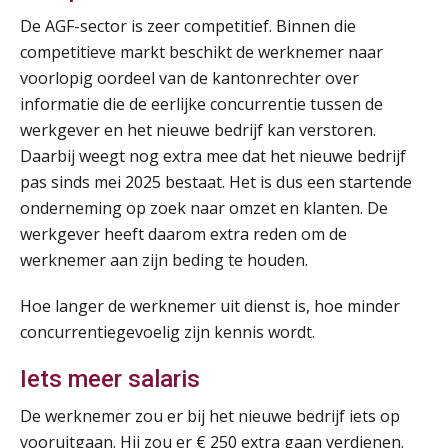
De AGF-sector is zeer competitief. Binnen die
Module Loonheffingen PDL
20
competitieve markt beschikt de werknemer naar
AUG
Markus Verbeek Praehep
voorlopig oordeel van de kantonrechter over
informatie die de eerlijke concurrentie tussen de
Module Loonheffingen VPS
24
werkgever en het nieuwe bedrijf kan verstoren.
AUG
Markus Verbeek Praehep
Daarbij weegt nog extra mee dat het nieuwe bedrijf
pas sinds mei 2025 bestaat. Het is dus een startende
Summercourse Update loonheffingen en arbeidsrecht
24
onderneming op zoek naar omzet en klanten. De
AUG
MOCuitgevers
werkgever heeft daarom extra reden om de
werknemer aan zijn beding te houden.
Summercourse: Kiezen en loslaten & een mindset die kansen ziet en vertrouwen geeft
25
Hoe langer de werknemer uit dienst is, hoe minder
AUG
MOCuitgevers
concurrentiegevoelig zijn kennis wordt.
Summercourse: Een mindset die kansen ziet en vertrouwen geeft
25
Iets meer salaris
AUG
MOCuitgevers
De werknemer zou er bij het nieuwe bedrijf iets op
vooruitgaan. Hij zou er € 250 extra gaan verdienen.
Summercourse: Kiezen wat bij je past, loslaten wat je niet verder helpt
25