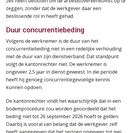
zelf heeft besloten om de arbeidsovereenkomst op te
SEP
MOCuitgevers
zeggen, zonder dat de werkgever daar een
beslissende rol in heeft gehad.
Online cursus Bedingen in de arbeidsovereenkomst
07
SEP
MOCuitgevers
Duur concurrentiebeding
Volgens de werknemer is de duur van het
Online Excel training voor de salarisadministrateur (verdieping)
08
concurrentiebeding niet in een redelijke verhouding
SEP
MOCuitgevers
met de duur van zijn dienstverband. Dat standpunt
volgt de kantonrechter niet. De werknemer is
Tweedaagse online Excel training voor de salarisadministrateur (verdieping, specialisatie en AI)
08
ongeveer 2,5 jaar in dienst geweest. In die periode
SEP
MOCuitgevers
heeft hij genoeg concurrentiegevoelige kennis
kunnen opdoen.
Cursus Samenwerken financiële- en salarisadministratie
09
SEP
MOCuitgevers
De kantonrechter vindt het waarschijnlijk dat in een
bodemprocedure zou worden geoordeeld dat het
Online cursus Disfunctionerende werknemer: wat nu?
16
beding niet tot 26 september 2026 hoeft te gelden.
SEP
MOCuitgevers
Daarbij is vooral van belang dat de werkgever zelf
heeft aangegeven dat het seizoen ongeveer tot mei