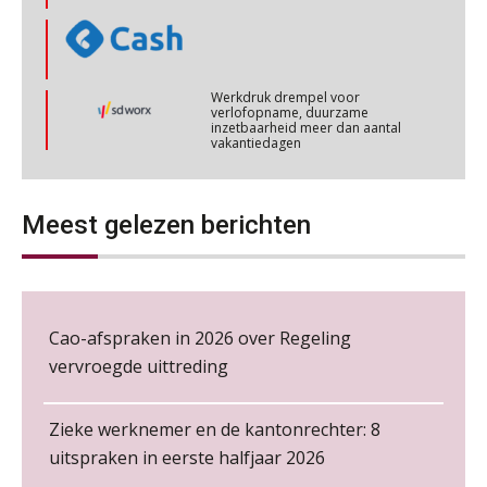
OKT
MOCuitgevers
Werkdruk drempel voor
verlofopname, duurzame
inzetbaarheid meer dan aantal
Online cursus omtrent pensioenactualiteiten
03
vakantiedagen
NOV
MOCuitgevers
Aanpassingen Wet toekomst
pensioenen, de tijd dringt!
Cursus Werkkostenregeling
04
NOV
MOCuitgevers
Wie alles ziet, draagt alles: de
ongemakkelijke positie van payroll
Meest gelezen berichten
Cursus Wwft en AI
05
NOV
MOCuitgevers
Online cursus Regeling vervroegde uittreding/zwaar werk en Wet bedrag ineens
De kracht van complimenten op de
06
Cao-afspraken in 2026 over Regeling
werkvloer
NOV
MOCuitgevers
vervroegde uittreding
Loonbeslag in de praktijk, wat moet je als werkgever weten en doen?
12
Zieke werknemer en de kantonrechter: 8
NOV
MOCuitgevers
uitspraken in eerste halfjaar 2026