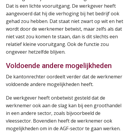
Dat is een lichte vooruitgang. De werkgever heeft
AUG
MOCuitgevers
aangevoerd dat hij die verhoging bij het bedrijf ook
gehad zou hebben. Dat staat niet zwart op wit en het
Summercourse Werkkostenregeling
25
wordt door de werknemer betwist, maar zelfs als dat
AUG
MOCuitgevers
niet vast zou komen te staan, dan is dit slechts een
relatief kleine vooruitgang. Ook de functie zou
Online Opleiding Praktijkdiploma Loonadministratie (PDL)
25
ongeveer hetzelfde blijven.
AUG
MOCuitgevers
Voldoende andere mogelijkheden
Summercourse Internationaal/grensoverschrijdend werken
25
De kantonrechter oordeelt verder dat de werknemer
AUG
MOCuitgevers
voldoende andere mogelijkheden heeft.
Opfriscursus PDL (NIRPA PE)
26
De werkgever heeft onbetwist gesteld dat de
AUG
Markus Verbeek Praehep
werknemer ook aan de slag kan bij een groothandel
in een andere sector, zoals bijvoorbeeld de
Summercourse Impact en invloed van AI op de salarisverwerking (basis)
26
vleessector. Bovendien heeft de werknemer ook
AUG
MOCuitgevers
mogelijkheden om in de AGF-sector te gaan werken.