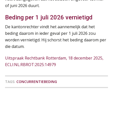
Training Grenzen aangeven met zelfvertrouwen en respect
17
of juni 2026 duurt.
SEP
MOCuitgevers
Beding per 1 juli 2026 vernietigd
Online cursus Auto, fiets en OV in de salarisadministratie
17
De kantonrechter vindt het aannemelijk dat het
SEP
MOCuitgevers
beding daarom in ieder geval per 1 juli 2026 zou
worden vernietigd. Hij schorst het beding daarom per
Praktijkdiploma loonadministratie (PDL)
17
die datum.
SEP
SD Worx
Uitspraak Rechtbank Rotterdam, 18 december 2025,
Cursus Samen sterk: efficiënte samenwerking tussen HR en salarisadministratie
17
ECLI:NL:RBROT:2025:14979
De mensen achter de loonstrook: in
SEP
MOCuitgevers
gesprek met Susan Hendriks
TAGS:
CONCURRENTIEBEDING
Pensioen voor de salarisprofessional: ontdek welke verdieping bij jou past
Je helpt klanten met hun
21
administratie — maar hoe zit het met
SEP
MOCuitgevers
die van jouzelf?
Hoe behoud je financiële talenten in
Online cursus Zzp’er, de Wet DBA en schijnzelfstandigheid
24
een krappe arbeidsmarkt?
SEP
MOCuitgevers