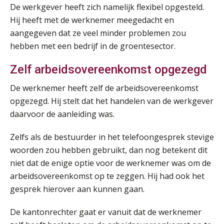
De werkgever heeft zich namelijk flexibel opgesteld.
Summercourse Impact en invloed van AI op de salarisverwerking (verdieping)
27
Hij heeft met de werknemer meegedacht en
AUG
MOCuitgevers
aangegeven dat ze veel minder problemen zou
hebben met een bedrijf in de groentesector.
Online Vakopleiding Payroll Services (VPS)
28
AUG
MOCuitgevers
Zelf arbeidsovereenkomst opgezegd
De werknemer heeft zelf de arbeidsovereenkomst
Opfriscursus VPS (NIRPA PE)
28
opgezegd. Hij stelt dat het handelen van de werkgever
AUG
Markus Verbeek Praehep
daarvoor de aanleiding was.
Praktijkdiploma Loonadministratie (PDL®)
31
Zelfs als de bestuurder in het telefoongesprek stevige
AUG
Markus Verbeek Praehep
woorden zou hebben gebruikt, dan nog betekent dit
niet dat de enige optie voor de werknemer was om de
Cursus Van salarisadministrateur naar beloningsadviseur (basis)
01
arbeidsovereenkomst op te zeggen. Hij had ook het
SEP
MOCuitgevers
gesprek hierover aan kunnen gaan.
De kantonrechter gaat er vanuit dat de werknemer
Online cursus Wwft voor salarisadministrateurs (inclusief praktijkmodellen)
03