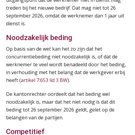
uitgangspunt dat de werknemer niet in dienst mag
treden bij het nieuwe bedrijf. Dat mag niet tot 26
september 2026, omdat de werknemer dan 1 jaar uit
dienst is.
Noodzakelijk beding
Op basis van de wet kan het zo zijn dat het
Lonen in de Jaarrekening (NIRPA PE)
07
concurrentiebeding niet noodzakelijk is, of dat de
AUG
Markus Verbeek Praehep
werknemer te veel wordt benadeeld door het beding,
in verhouding met het belang dat de werkgever erbij
Practical Diploma in Payroll Administration (PDL®)
11
heeft (
artikel 7:653 lid 3 BW
).
AUG
Markus Verbeek Praehep
De kantonrechter oordeelt dat het beding wel
HBO Programma Manager Payroll Services & Benefits
14
noodzakelijk is, maar dat het niet nodig is dat dit
AUG
Markus Verbeek Praehep
beding tot 26 september 2026 geldt, gelet op de
belangen van de partijen.
Module Arbeidsrecht en Sociale Zekerheid VPS
17
Competitief
AUG
Markus Verbeek Praehep