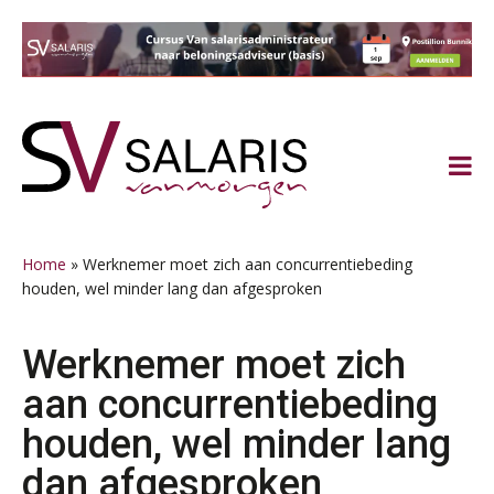
Spring
Door
Spring
Spring
naar
naar
naar
naar
de
de
de
de
hoofdnavigatie
hoofd
eerste
voettekst
inhoud
sidebar
Home
»
Werknemer moet zich aan concurrentiebeding
houden, wel minder lang dan afgesproken
Werknemer moet zich
aan concurrentiebeding
houden, wel minder lang
dan afgesproken