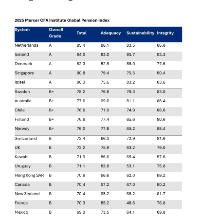
Cursus Van salarisadministrateur naar beloningsadviseur (basis)
01
SEP
MOCuitgevers
Online cursus Wwft voor salarisadministrateurs (inclusief praktijkmodellen)
03
SEP
MOCuitgevers
Online cursus Bedingen in de arbeidsovereenkomst
07
SEP
MOCuitgevers
Online Excel training voor de salarisadministrateur (verdieping)
08
SEP
MOCuitgevers
Tweedaagse online Excel training voor de salarisadministrateur (verdieping, specialisatie en AI)
08
SEP
MOCuitgevers
Cursus Samenwerken financiële- en salarisadministratie
09
SEP
MOCuitgevers