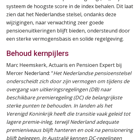
systeem de hoogste score in de index behalen. Dit laat
zien dat het Nederlandse stelsel, ondanks deze
wijzigingen, naar verwachting zeer goede
pensioenuitkeringen blijft bieden, ondersteund door
een sterke vermogensbasis en solide regelgeving.
Behoud kernpijlers
Marc Heemskerk, Actuaris en Pensioen Expert bij
Mercer Nederland: “
Het Nederlandse pensioenstelsel
onderscheidt zich door zijn vermogen om tijdens de
overgang van uitkeringsregelingen (DB) naar
beschikbare premieregeling (DC) de belangrijkste
sterke punten te behouden. In landen als het
Practical Diploma in Payroll Administration (PDL®)
Verenigd Koninkrijk heeft die transitie vaak geleid tot
11
AUG
Markus Verbeek Praehep
lagere premie-inleg, terwijl Nederland adequate
premieniveaus blijft hanteren en ook na pensionering
HBO Programma Manager Payroll Services & Benefits
blijft beleggen. In Australië kennen DC-regelingen
14