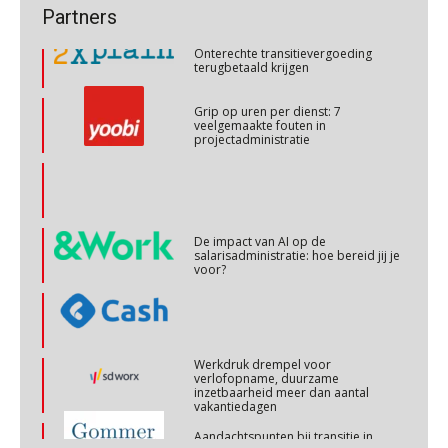
Cursus Copilot in Office (basis)
Onterechte transitievergoeding
28
Partners
terugbetaald krijgen
OKT
MOCuitgevers
Grip op uren per dienst: 7
veelgemaakte fouten in
Online cursus Personeel en AVG/privacy
29
projectadministratie
OKT
MOCuitgevers
Online cursus omtrent pensioenactualiteiten
03
NOV
MOCuitgevers
De impact van AI op de
salarisadministratie: hoe bereid jij je
voor?
Cursus Werkkostenregeling
04
NOV
MOCuitgevers
Werkdruk drempel voor
Cursus Wwft en AI
05
verlofopname, duurzame
inzetbaarheid meer dan aantal
NOV
MOCuitgevers
vakantiedagen
Aandachtspunten bij transitie in
verband met Wet toekomst
Online cursus Regeling vervroegde uittreding/zwaar werk en Wet bedrag ineens
06
pensioenen voor werkgevers
NOV
MOCuitgevers