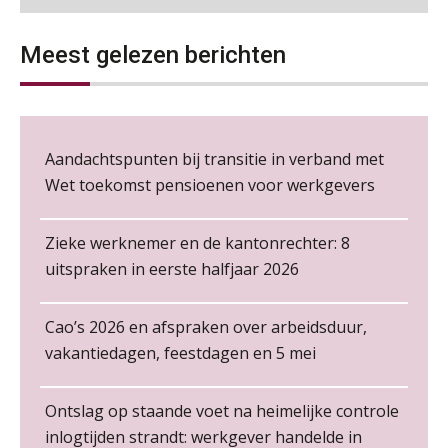
Wie alles ziet, draagt alles: de
ongemakkelijke positie van payroll
Loonbeslag in de praktijk, wat moet je als werkgever weten en doen?
12
Meest gelezen berichten
NOV
MOCuitgevers
Cursus Copilot in Office (gevorderden)
12
NOV
MOCuitgevers
De kracht van complimenten op de
Aandachtspunten bij transitie in verband met
werkvloer
Wet toekomst pensioenen voor werkgevers
Online cursus Verplichte toepassing cao en pensioen
18
NOV
MOCuitgevers
Zieke werknemer en de kantonrechter: 8
uitspraken in eerste halfjaar 2026
Online training Power Pivot (SUPER Draaitabel)
20
NOV
MOCuitgevers
Cao’s 2026 en afspraken over arbeidsduur,
Non-actiefstelling en schorsing: de
regels, de risico’s en de
vakantiedagen, feestdagen en 5 mei
Online Excel en AI training voor de salarisadministrateur
loondoorbetaling
26
Salarisadministrateur – Amersfoort
NOV
MOCuitgevers
aaff
De mensen achter de loonstrook: in
Ontslag op staande voet na heimelijke controle
gesprek met Susan Hendriks
inlogtijden strandt: werkgever handelde in
Cursus Impact en invloed van AI op de salarisverwerking (basis)
26