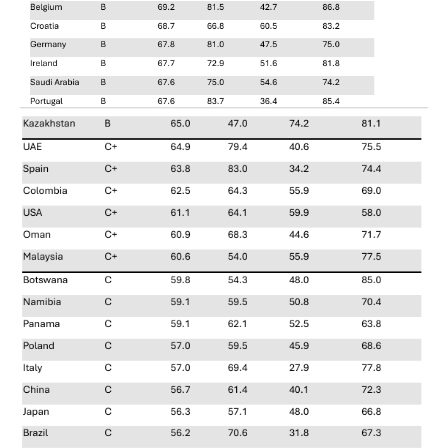
Online cursus Disfunctionerende werknemer: wat nu?
16
SEP
MOCuitgevers
Training Grenzen aangeven met zelfvertrouwen en respect
17
SEP
MOCuitgevers
Online cursus Auto, fiets en OV in de salarisadministratie
17
SEP
MOCuitgevers
Praktijkdiploma loonadministratie (PDL)
17
SEP
SD Worx
Cursus Samen sterk: efficiënte samenwerking tussen HR en salarisadministratie
17
SEP
MOCuitgevers
Pensioen voor de salarisprofessional: ontdek welke verdieping bij jou past
21