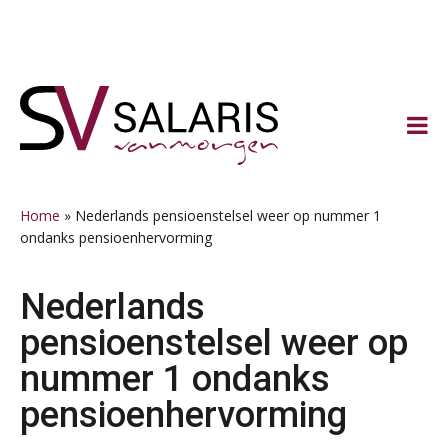
Spring
Door
Spring
Spring
naar
naar
naar
naar
de
de
de
de
hoofdnavigatie
hoofd
eerste
voettekst
inhoud
sidebar
Home
»
Nederlands pensioenstelsel weer op nummer 1
ondanks pensioenhervorming
Nederlands
pensioenstelsel weer op
nummer 1 ondanks
pensioenhervorming