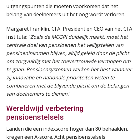
uitgangspunten die moeten voorkomen dat het
Summercourse: Een mindset die kansen ziet en vertrouwen geeft
25
belang van deelnemers uit het oog wordt verloren.
AUG
MOCuitgevers
Margaret Franklin, CFA, President en CEO van het CFA
Summercourse: Kiezen wat bij je past, loslaten wat je niet verder helpt
25
Institute: “
Zoals de MCGPI duidelijk maakt, moet het
AUG
MOCuitgevers
centrale doel van pensioenen het veiligstellen van
pensioeninkomen blijven, altijd geleid door de plicht
Summercourse Werkkostenregeling
25
om zorgvuldig met het toevertrouwde vermogen om
AUG
MOCuitgevers
te gaan. Pensioensystemen werken het best wanneer
zij innovatie en nationale prioriteiten weten te
Online Opleiding Praktijkdiploma Loonadministratie (PDL)
25
combineren met de blijvende plicht om de belangen
AUG
MOCuitgevers
van deelnemers te dienen.
”
Wereldwijd verbetering
Summercourse Internationaal/grensoverschrijdend werken
25
AUG
MOCuitgevers
pensioenstelsels
Landen die een indexscore hoger dan 80 behaalden,
Opfriscursus PDL (NIRPA PE)
26
kregen een A-score. Acht pensioenstelsels