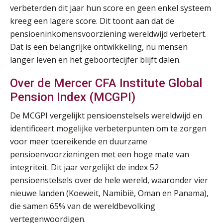
AUG
Markus Verbeek Praehep
verbeterden dit jaar hun score en geen enkel systeem
kreeg een lagere score. Dit toont aan dat de
Summercourse Impact en invloed van AI op de salarisverwerking (basis)
26
pensioeninkomensvoorziening wereldwijd verbetert.
AUG
MOCuitgevers
Dat is een belangrijke ontwikkeling, nu mensen
langer leven en het geboortecijfer blijft dalen.
Summercourse Impact en invloed van AI op de salarisverwerking (verdieping)
27
AUG
MOCuitgevers
Over de Mercer CFA Institute Global
Pension Index (MCGPI)
Online Vakopleiding Payroll Services (VPS)
28
De MCGPI vergelijkt pensioenstelsels wereldwijd en
AUG
MOCuitgevers
identificeert mogelijke verbeterpunten om te zorgen
voor meer toereikende en duurzame
Opfriscursus VPS (NIRPA PE)
28
pensioenvoorzieningen met een hoge mate van
AUG
Markus Verbeek Praehep
integriteit. Dit jaar vergelijkt de index 52
pensioenstelsels over de hele wereld, waaronder vier
Praktijkdiploma Loonadministratie (PDL®)
31
nieuwe landen (Koeweit, Namibië, Oman en Panama),
AUG
Markus Verbeek Praehep
die samen 65% van de wereldbevolking
vertegenwoordigen.