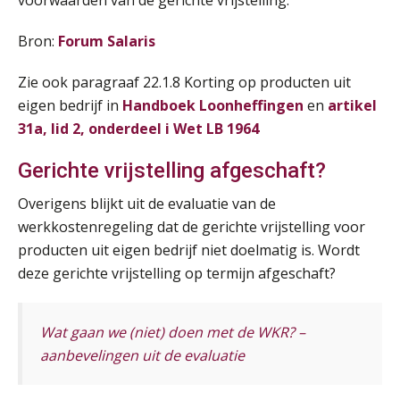
voorwaarden van de gerichte vrijstelling.
Online cursus Disfunctionerende werknemer: wat nu?
16
SEP
MOCuitgevers
Bron:
Forum Salaris
Zie ook paragraaf 22.1.8 Korting op producten uit
Training Grenzen aangeven met zelfvertrouwen en respect
17
eigen bedrijf in
Handboek Loonheffingen
en
artikel
SEP
MOCuitgevers
31a, lid 2, onderdeel i Wet LB 1964
Online cursus Auto, fiets en OV in de salarisadministratie
17
Gerichte vrijstelling afgeschaft?
SEP
MOCuitgevers
Overigens blijkt uit de evaluatie van de
werkkostenregeling dat de gerichte vrijstelling voor
Praktijkdiploma loonadministratie (PDL)
17
producten uit eigen bedrijf niet doelmatig is. Wordt
SEP
SD Worx
deze gerichte vrijstelling op termijn afgeschaft?
Cursus Samen sterk: efficiënte samenwerking tussen HR en salarisadministratie
17
SEP
MOCuitgevers
Wat gaan we (niet) doen met de WKR? –
aanbevelingen uit de evaluatie
Pensioen voor de salarisprofessional: ontdek welke verdieping bij jou past
21
SEP
MOCuitgevers