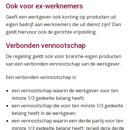
Ook voor ex-werknemers
Module Arbeidsrecht en Sociale Zekerheid VPS
17
Geeft een werkgever ook korting op producten uit
AUG
Markus Verbeek Praehep
eigen bedrijf aan werknemers die uit dienst zijn? Dan
geldt hiervoor ook de gerichte vrijstelling.
Module Loonheffingen PDL
20
Verbonden vennootschap
AUG
Markus Verbeek Praehep
De regeling geldt ook voor branche-eigen producten
Module Loonheffingen VPS
24
van een verbonden vennootschap van de werkgever.
AUG
Markus Verbeek Praehep
Een verbonden vennootschap is:
Summercourse Update loonheffingen en arbeidsrecht
24
een vennootschap waarin de werkgever voor ten
AUG
MOCuitgevers
minste 1/3 gedeelte belang heeft;
een vennootschap die voor ten minste 1/3 gedeelte
Summercourse: Kiezen en loslaten & een mindset die kansen ziet en vertrouwen geeft
25
belang heeft in de werkgever;
AUG
MOCuitgevers
een vennootschap waarin een derde partij voor ten
minste 1/3 gedeelte belang heeft, terwijl deze derde