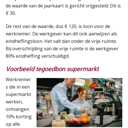
de waarde van de jaarkaart is gericht vrijgesteld. Dit is
Summercourse Impact en invloed van AI op de salarisverwerking (basis)
26
€ 30.
AUG
MOCuitgevers
De rest van de waarde, dus € 120, is loon voor de
Summercourse Impact en invloed van AI op de salarisverwerking (verdieping)
27
werknemer. De werkgever kan dit ook aanwijzen als
AUG
MOCuitgevers
eindheffingsloon. Het valt dan onder de vrije ruimte.
Bij overschrijding van de vrije ruimte is de werkgever
Online Vakopleiding Payroll Services (VPS)
80% eindheffing verschuldigd.
28
AUG
MOCuitgevers
Voorbeeld tegoedbon supermarkt
Opfriscursus VPS (NIRPA PE)
28
Werknemer
AUG
Markus Verbeek Praehep
s die in een
supermarkt
Praktijkdiploma Loonadministratie (PDL®)
werken,
31
AUG
Markus Verbeek Praehep
ontvangen
10% korting
Cursus Van salarisadministrateur naar beloningsadviseur (basis)
op alle
01