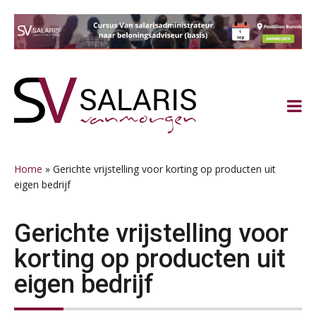
Spring
Door
Spring
Spring
naar
naar
naar
naar
de
de
de
de
hoofdnavigatie
hoofd
eerste
voettekst
inhoud
sidebar
Home
»
Gerichte vrijstelling voor korting op producten uit
eigen bedrijf
Gerichte vrijstelling voor
korting op producten uit
eigen bedrijf