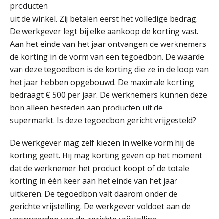
SEP
MOCuitgevers
producten
uit de winkel. Zij betalen eerst het volledige bedrag.
De werkgever legt bij elke aankoop de korting vast.
Online cursus Wwft voor salarisadministrateurs (inclusief praktijkmodellen)
03
Aan het einde van het jaar ontvangen de werknemers
SEP
MOCuitgevers
de korting in de vorm van een tegoedbon. De waarde
van deze tegoedbon is de korting die ze in de loop van
Online cursus Bedingen in de arbeidsovereenkomst
07
het jaar hebben opgebouwd. De maximale korting
SEP
MOCuitgevers
bedraagt € 500 per jaar. De werknemers kunnen deze
bon alleen besteden aan producten uit de
Online Excel training voor de salarisadministrateur (verdieping)
08
supermarkt. Is deze tegoedbon gericht vrijgesteld?
SEP
MOCuitgevers
De werkgever mag zelf kiezen in welke vorm hij de
Tweedaagse online Excel training voor de salarisadministrateur (verdieping, specialisatie en AI)
08
korting geeft. Hij mag korting geven op het moment
SEP
MOCuitgevers
dat de werknemer het product koopt of de totale
korting in één keer aan het einde van het jaar
Cursus Samenwerken financiële- en salarisadministratie
09
uitkeren. De tegoedbon valt daarom onder de
SEP
MOCuitgevers
gerichte vrijstelling. De werkgever voldoet aan de