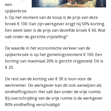
een
spijkerbroe
k. Op het moment van de koop is de prijs van deze
broek € 100. Van zijn werkgever krijgt hij 50% korting.
Een week later is de prijs van dezelfde broek € 60. Wat
valt onder de gerichte vrijstelling?
De waarde in het economische verkeer van de
spijkerbroek is op het genietingsmoment € 100. Een
korting van maximaal 20% is gericht vrijgesteld. Dit is
Lonen in de Jaarrekening (NIRPA PE)
07
€ 20.
AUG
Markus Verbeek Praehep
De rest van de korting van € 30 is loon voor de
Practical Diploma in Payroll Administration (PDL®)
11
werknemer. De werkgever kan dit ook aanwijzen als
AUG
Markus Verbeek Praehep
eindheffingsloon. Het valt dan onder de vrije ruimte.
Bij overschrijding van de vrije ruimte is de werkgever
HBO Programma Manager Payroll Services & Benefits
14
80% eindheffing verschuldigd.
AUG
Markus Verbeek Praehep