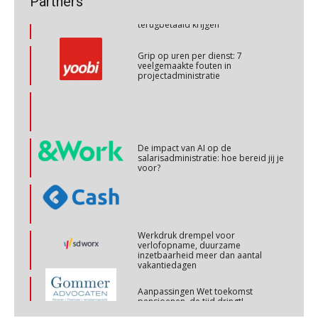
Partners
OKT
MOCuitgevers
terugbetaald krijgen
Grip op uren per dienst: 7
Online cursus Personeel en AVG/privacy
veelgemaakte fouten in
29
projectadministratie
OKT
MOCuitgevers
Online cursus omtrent pensioenactualiteiten
03
NOV
MOCuitgevers
De impact van AI op de
salarisadministratie: hoe bereid jij je
voor?
Cursus Werkkostenregeling
04
NOV
MOCuitgevers
Cursus Wwft en AI
Werkdruk drempel voor
05
verlofopname, duurzame
NOV
MOCuitgevers
inzetbaarheid meer dan aantal
vakantiedagen
Online cursus Regeling vervroegde uittreding/zwaar werk en Wet bedrag ineens
Aanpassingen Wet toekomst
06
pensioenen, de tijd dringt!
NOV
MOCuitgevers