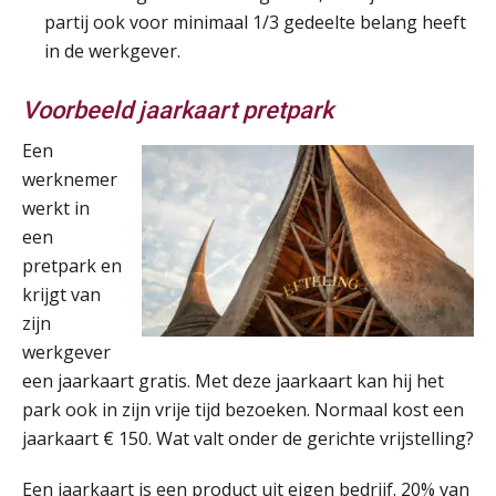
Summercourse: Een mindset die kansen ziet en vertrouwen geeft
25
partij ook voor minimaal 1/3 gedeelte belang heeft
AUG
MOCuitgevers
in de werkgever.
Summercourse: Kiezen wat bij je past, loslaten wat je niet verder helpt
25
Voorbeeld jaarkaart pretpark
AUG
MOCuitgevers
Een
Summercourse Werkkostenregeling
werknemer
25
AUG
MOCuitgevers
werkt in
een
pretpark en
Online Opleiding Praktijkdiploma Loonadministratie (PDL)
25
krijgt van
AUG
MOCuitgevers
zijn
werkgever
Summercourse Internationaal/grensoverschrijdend werken
25
een jaarkaart gratis. Met deze jaarkaart kan hij het
AUG
MOCuitgevers
park ook in zijn vrije tijd bezoeken. Normaal kost een
jaarkaart € 150. Wat valt onder de gerichte vrijstelling?
Opfriscursus PDL (NIRPA PE)
26
AUG
Markus Verbeek Praehep
Een jaarkaart is een product uit eigen bedrijf. 20% van