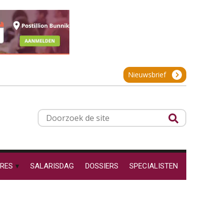
projectadministratie
Online cursus Werkkostenregeling
01
OKT
MOCuitgevers
De impact van AI op de
salarisadministratie: hoe
Online cursus Groene arbeidsvoorwaarden en de gevolgen voor de loonheffingen
05
bereid jij je voor?
Nieuwsbrief
OKT
MOCuitgevers
Cursus DGA verlonen
05
Werkdruk drempel voor
Doorzoek
OKT
MOCuitgevers
verlofopname, duurzame
de
inzetbaarheid meer dan
aantal vakantiedagen
site
Cursus WAZO – verlofvormen
06
Aanpassingen Wet toekomst
OKT
MOCuitgevers
pensioenen, de tijd dringt!
RES
SALARISDAG
DOSSIERS
SPECIALISTEN
Wie alles ziet, draagt alles: de
Online training Power Query voor HR en salarisadministrateurs
06
ongemakkelijke positie van
OKT
MOCuitgevers
payroll