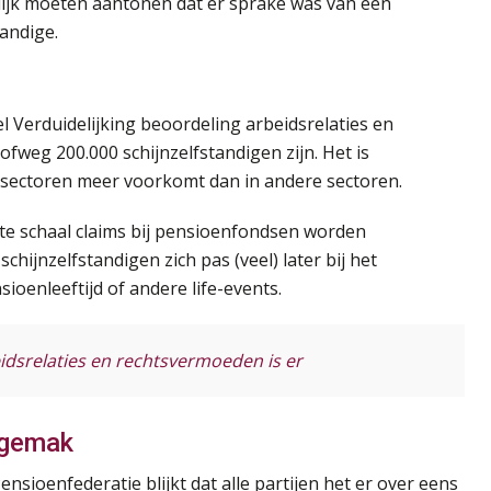
elijk moeten aantonen dat er sprake was van een
andige.
l Verduidelijking beoordeling arbeidsrelaties en
fweg 200.000 schijnzelfstandigen zijn. Het is
e sectoren meer voorkomt dan in andere sectoren.
ote schaal claims bij pensioenfondsen worden
schijnzelfstandigen zich pas (veel) later bij het
ioenleeftijd of andere life-events.
idsrelaties en rechtsvermoeden is er
ngemak
nsioenfederatie blijkt dat alle partijen het er over eens