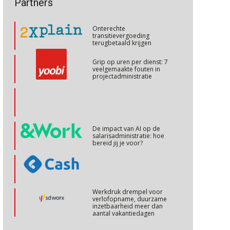
Partners
talenten in een krappe
arbeidsmarkt?
Cursus Internationaal/grensoverschrijdend werken
27
Onterechte
OKT
MOCuitgevers
transitievergoeding
terugbetaald krijgen
Cursus Copilot in Office (basis)
28
Grip op uren per dienst: 7
veelgemaakte fouten in
OKT
MOCuitgevers
projectadministratie
Online cursus Personeel en AVG/privacy
29
OKT
MOCuitgevers
De impact van AI op de
salarisadministratie: hoe
Online cursus omtrent pensioenactualiteiten
03
bereid jij je voor?
NOV
MOCuitgevers
Cursus Werkkostenregeling
04
Werkdruk drempel voor
NOV
MOCuitgevers
verlofopname, duurzame
inzetbaarheid meer dan
aantal vakantiedagen
Cursus Wwft en AI
05