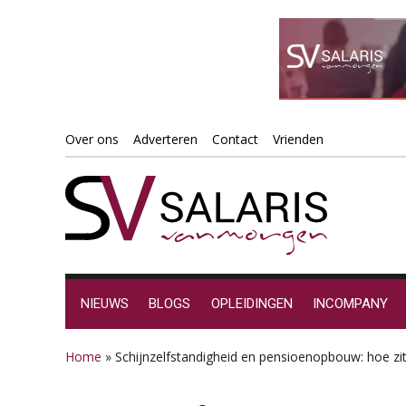
Spring
Door
Spring
Spring
Over ons
Adverteren
Contact
Vrienden
naar
naar
naar
naar
de
de
de
de
hoofdnavigatie
hoofd
eerste
voettekst
inhoud
sidebar
NIEUWS
BLOGS
OPLEIDINGEN
INCOMPANY
Home
»
Schijnzelfstandigheid en pensioenopbouw: hoe zit