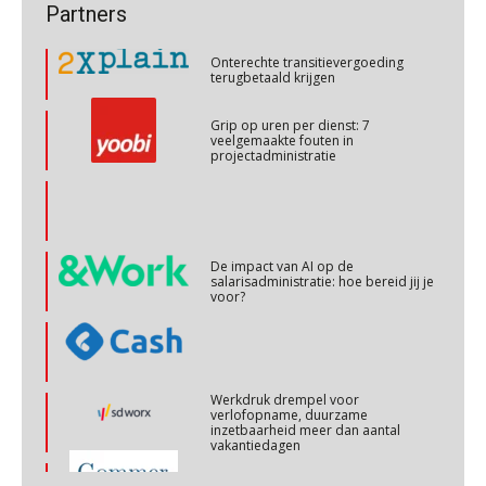
28
Onterechte transitievergoeding
Partners
terugbetaald krijgen
OKT
MOCuitgevers
Grip op uren per dienst: 7
Online cursus Personeel en AVG/privacy
veelgemaakte fouten in
29
projectadministratie
OKT
MOCuitgevers
Online cursus omtrent pensioenactualiteiten
03
NOV
MOCuitgevers
De impact van AI op de
salarisadministratie: hoe bereid jij je
voor?
Cursus Werkkostenregeling
04
NOV
MOCuitgevers
Cursus Wwft en AI
Werkdruk drempel voor
05
verlofopname, duurzame
NOV
MOCuitgevers
inzetbaarheid meer dan aantal
vakantiedagen
Online cursus Regeling vervroegde uittreding/zwaar werk en Wet bedrag ineens
Aanpassingen Wet toekomst
06
pensioenen, de tijd dringt!
NOV
MOCuitgevers