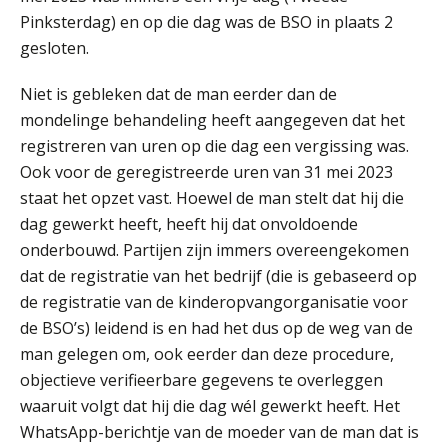
01
Pinksterdag) en op die dag was de BSO in plaats 2
SEP
MOCuitgevers
gesloten.
Online cursus Wwft voor salarisadministrateurs (inclusief praktijkmodellen)
03
Niet is gebleken dat de man eerder dan de
SEP
MOCuitgevers
mondelinge behandeling heeft aangegeven dat het
registreren van uren op die dag een vergissing was.
Online cursus Bedingen in de arbeidsovereenkomst
07
Ook voor de geregistreerde uren van 31 mei 2023
SEP
MOCuitgevers
staat het opzet vast. Hoewel de man stelt dat hij die
dag gewerkt heeft, heeft hij dat onvoldoende
Online Excel training voor de salarisadministrateur (verdieping)
08
onderbouwd. Partijen zijn immers overeengekomen
SEP
MOCuitgevers
dat de registratie van het bedrijf (die is gebaseerd op
de registratie van de kinderopvangorganisatie voor
Tweedaagse online Excel training voor de salarisadministrateur (verdieping, specialisatie en AI)
08
de BSO’s) leidend is en had het dus op de weg van de
SEP
MOCuitgevers
man gelegen om, ook eerder dan deze procedure,
objectieve verifieerbare gegevens te overleggen
Cursus Samenwerken financiële- en salarisadministratie
09
waaruit volgt dat hij die dag wél gewerkt heeft. Het
SEP
MOCuitgevers
WhatsApp-berichtje van de moeder van de man dat is