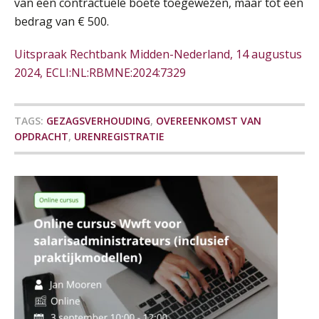
van een contractuele boete toegewezen, maar tot een
SEP
MOCuitgevers
bedrag van € 500.
Online cursus Zzp’er, de Wet DBA en schijnzelfstandigheid
24
Uitspraak Rechtbank Midden-Nederland, 14 augustus
SEP
MOCuitgevers
2024, ECLI:NL:RBMNE:2024:7329
De mensen achter de loonstrook: in
gesprek met Susan Hendriks
Online Excel training voor de salarisadministrateur (basis)
24
SEP
MOCuitgevers
TAGS:
GEZAGSVERHOUDING
,
OVEREENKOMST VAN
Je helpt klanten met hun
administratie — maar hoe zit het met
OPDRACHT
,
URENREGISTRATIE
die van jouzelf?
Cursus Inkomstenbelasting voor de salarisadministrateur
29
SEP
MOCuitgevers
Hoe behoud je financiële talenten in
een krappe arbeidsmarkt?
Online Excel training voor de salarisadministrateur (specialisatie en AI)
30
Onterechte transitievergoeding
terugbetaald krijgen
SEP
MOCuitgevers
Grip op uren per dienst: 7
Online cursus Werkkostenregeling
veelgemaakte fouten in
01
projectadministratie
OKT
MOCuitgevers