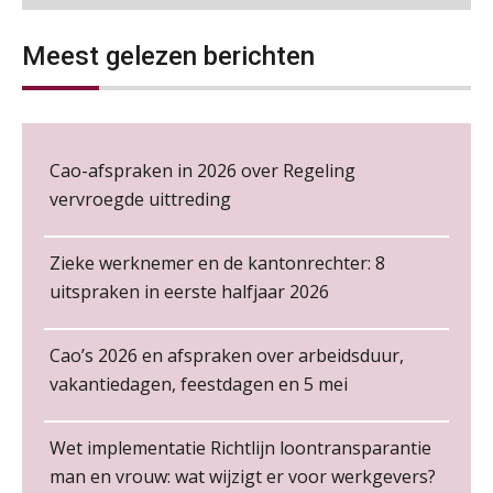
Wie alles ziet, draagt alles: de
Loonbeslag in de praktijk, wat moet je als werkgever weten en doen?
ongemakkelijke positie van payroll
12
Meest gelezen berichten
NOV
MOCuitgevers
Cursus Copilot in Office (gevorderden)
12
NOV
MOCuitgevers
De kracht van complimenten op de
Cao-afspraken in 2026 over Regeling
werkvloer
vervroegde uittreding
Online cursus Verplichte toepassing cao en pensioen
18
NOV
MOCuitgevers
Zieke werknemer en de kantonrechter: 8
uitspraken in eerste halfjaar 2026
Online training Power Pivot (SUPER Draaitabel)
20
NOV
MOCuitgevers
Cao’s 2026 en afspraken over arbeidsduur,
Non-actiefstelling en schorsing: de
regels, de risico’s en de
Online Excel en AI training voor de salarisadministrateur
vakantiedagen, feestdagen en 5 mei
26
loondoorbetaling
Salarisadministrateur – Amersfoort
NOV
MOCuitgevers
aaff
De mensen achter de loonstrook: in
Wet implementatie Richtlijn loontransparantie
gesprek met Susan Hendriks
Cursus Impact en invloed van AI op de salarisverwerking (basis)
man en vrouw: wat wijzigt er voor werkgevers?
26