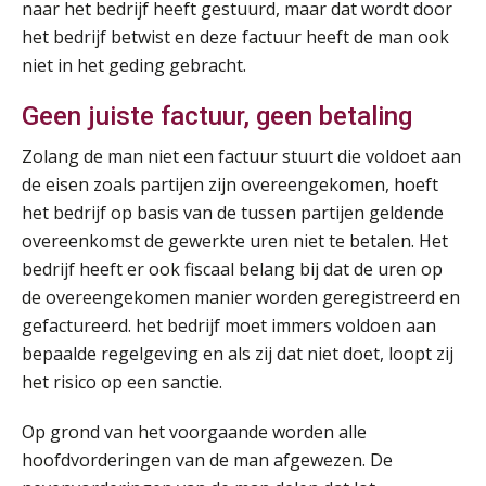
AUG
Markus Verbeek Praehep
naar het bedrijf heeft gestuurd, maar dat wordt door
het bedrijf betwist en deze factuur heeft de man ook
niet in het geding gebracht.
Module Arbeidsrecht en Sociale Zekerheid VPS
17
AUG
Markus Verbeek Praehep
Geen juiste factuur, geen betaling
Module Loonheffingen PDL
Zolang de man niet een factuur stuurt die voldoet aan
20
AUG
Markus Verbeek Praehep
de eisen zoals partijen zijn overeengekomen, hoeft
het bedrijf op basis van de tussen partijen geldende
Module Loonheffingen VPS
overeenkomst de gewerkte uren niet te betalen. Het
24
AUG
Markus Verbeek Praehep
bedrijf heeft er ook fiscaal belang bij dat de uren op
de overeengekomen manier worden geregistreerd en
gefactureerd. het bedrijf moet immers voldoen aan
Summercourse Update loonheffingen en arbeidsrecht
24
bepaalde regelgeving en als zij dat niet doet, loopt zij
AUG
MOCuitgevers
het risico op een sanctie.
Summercourse: Kiezen en loslaten & een mindset die kansen ziet en vertrouwen geeft
25
Op grond van het voorgaande worden alle
AUG
MOCuitgevers
hoofdvorderingen van de man afgewezen. De