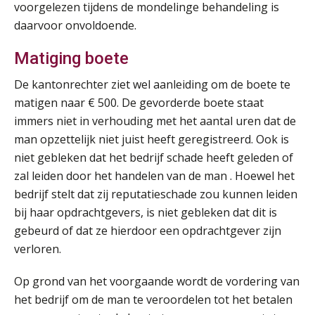
voorgelezen tijdens de mondelinge behandeling is
Online cursus Disfunctionerende werknemer: wat nu?
16
daarvoor onvoldoende.
SEP
MOCuitgevers
Matiging boete
Training Grenzen aangeven met zelfvertrouwen en respect
17
De kantonrechter ziet wel aanleiding om de boete te
SEP
MOCuitgevers
matigen naar € 500. De gevorderde boete staat
immers niet in verhouding met het aantal uren dat de
Online cursus Auto, fiets en OV in de salarisadministratie
17
man opzettelijk niet juist heeft geregistreerd. Ook is
SEP
MOCuitgevers
niet gebleken dat het bedrijf schade heeft geleden of
zal leiden door het handelen van de man . Hoewel het
Praktijkdiploma loonadministratie (PDL)
17
bedrijf stelt dat zij reputatieschade zou kunnen leiden
SEP
SD Worx
bij haar opdrachtgevers, is niet gebleken dat dit is
gebeurd of dat ze hierdoor een opdrachtgever zijn
Cursus Samen sterk: efficiënte samenwerking tussen HR en salarisadministratie
17
verloren.
SEP
MOCuitgevers
Op grond van het voorgaande wordt de vordering van
het bedrijf om de man te veroordelen tot het betalen
Pensioen voor de salarisprofessional: ontdek welke verdieping bij jou past
21