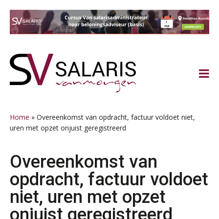
Spring
Door
Spring
Spring
naar
naar
naar
naar
de
de
de
de
hoofdnavigatie
hoofd
eerste
voettekst
inhoud
sidebar
Home
»
Overeenkomst van opdracht, factuur voldoet niet,
uren met opzet onjuist geregistreerd
Overeenkomst van
opdracht, factuur voldoet
niet, uren met opzet
onjuist geregistreerd