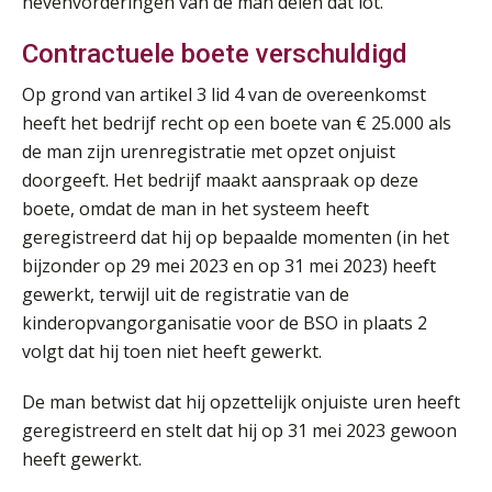
nevenvorderingen van de man delen dat lot.
Summercourse: Een mindset die kansen ziet en vertrouwen geeft
25
AUG
MOCuitgevers
Contractuele boete verschuldigd
Op grond van artikel 3 lid 4 van de overeenkomst
Summercourse: Kiezen wat bij je past, loslaten wat je niet verder helpt
25
heeft het bedrijf recht op een boete van € 25.000 als
AUG
MOCuitgevers
de man zijn urenregistratie met opzet onjuist
doorgeeft. Het bedrijf maakt aanspraak op deze
Summercourse Werkkostenregeling
25
boete, omdat de man in het systeem heeft
AUG
MOCuitgevers
geregistreerd dat hij op bepaalde momenten (in het
bijzonder op 29 mei 2023 en op 31 mei 2023) heeft
Online Opleiding Praktijkdiploma Loonadministratie (PDL)
25
gewerkt, terwijl uit de registratie van de
AUG
MOCuitgevers
kinderopvangorganisatie voor de BSO in plaats 2
volgt dat hij toen niet heeft gewerkt.
Summercourse Internationaal/grensoverschrijdend werken
25
AUG
MOCuitgevers
De man betwist dat hij opzettelijk onjuiste uren heeft
geregistreerd en stelt dat hij op 31 mei 2023 gewoon
Opfriscursus PDL (NIRPA PE)
26
heeft gewerkt.
AUG
Markus Verbeek Praehep