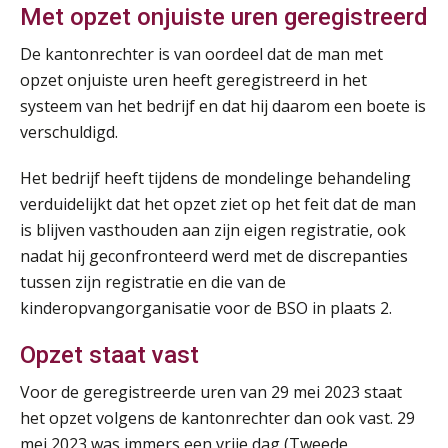
Met opzet onjuiste uren geregistreerd
Summercourse Impact en invloed van AI op de salarisverwerking (basis)
26
De kantonrechter is van oordeel dat de man met
AUG
MOCuitgevers
opzet onjuiste uren heeft geregistreerd in het
systeem van het bedrijf en dat hij daarom een boete is
Summercourse Impact en invloed van AI op de salarisverwerking (verdieping)
27
verschuldigd.
AUG
MOCuitgevers
Het bedrijf heeft tijdens de mondelinge behandeling
verduidelijkt dat het opzet ziet op het feit dat de man
Online Vakopleiding Payroll Services (VPS)
28
is blijven vasthouden aan zijn eigen registratie, ook
AUG
MOCuitgevers
nadat hij geconfronteerd werd met de discrepanties
tussen zijn registratie en die van de
Opfriscursus VPS (NIRPA PE)
28
kinderopvangorganisatie voor de BSO in plaats 2.
AUG
Markus Verbeek Praehep
Opzet staat vast
Praktijkdiploma Loonadministratie (PDL®)
31
AUG
Markus Verbeek Praehep
Voor de geregistreerde uren van 29 mei 2023 staat
het opzet volgens de kantonrechter dan ook vast. 29
mei 2023 was immers een vrije dag (Tweede
Cursus Van salarisadministrateur naar beloningsadviseur (basis)