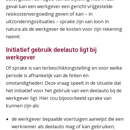
AUG
MOCuitgevers
geval kan een werkgever een gericht vrijgestelde
reiskostenvergoeding geven of kan – in
Summercourse Werkkostenregeling
25
uitzonderingssituaties – sprake zijn van loon in
AUG
MOCuitgevers
natura als de werkgever de kosten voor zijn rekening
neemt.
Online Opleiding Praktijkdiploma Loonadministratie (PDL)
25
Initiatief gebruik deelauto ligt bij
AUG
MOCuitgevers
werkgever
Summercourse Internationaal/grensoverschrijdend werken
25
Of sprake is van terbeschikkingstelling en voor welke
AUG
MOCuitgevers
periode is afhankelijk van de feiten en
omstandigheden. Deze vraag speelt in de situatie dat
Opfriscursus PDL (NIRPA PE)
26
het initiatief voor het gebruik van een deelauto bij de
AUG
Markus Verbeek Praehep
werkgever ligt. Hier zou bijvoorbeeld sprake van
kunnen zijn als:
Summercourse Impact en invloed van AI op de salarisverwerking (basis)
26
de werkgever bepaalde voertuigen aanwijst die een
AUG
MOCuitgevers
werknemer als deelauto mag of kan gebruiken;