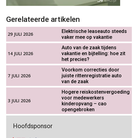
OKT
MOCuitgevers
Werkdruk drempel voor
verlofopname, duurzame
Gerelateerde artikelen
Cursus WAZO – verlofvormen
inzetbaarheid meer dan aantal
06
vakantiedagen
OKT
MOCuitgevers
Elektrische leaseauto steeds
29 JULI 2026
Aandachtspunten bij transitie in
vaker mee op vakantie
verband met Wet toekomst
pensioenen voor werkgevers
Online training Power Query voor HR en salarisadministrateurs
06
Auto van de zaak tijdens
OKT
MOCuitgevers
14 JULI 2026
vakantie en bijtelling: hoe zit
Wie alles ziet, draagt alles: de
het precies?
ongemakkelijke positie van payroll
Online cursus Internationaal thuiswerken en vaste inrichting na 2025 OESO modelverdrag update
Voorkom correcties door
07
7 JULI 2026
juiste rittenregistratie auto
OKT
MOCuitgevers
van de zaak
Hogere reiskostenvergoeding
Cursus Van salarisadministrateur naar beloningsadviseur (verdieping)
07
De kracht van complimenten op de
voor medewerkers
3 JULI 2026
werkvloer
OKT
MOCuitgevers
kinderopvang – cao
opengebroken
Online cursus Nog meer bedingen in de arbeidsovereenkomst
08
Goed werkgeverschap in mkb
Hoofdsponsor
OKT
MOCuitgevers
geremd door administratieve druk