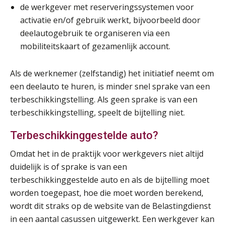
de werkgever met reserveringssystemen voor
Summercourse Impact en invloed van AI op de salarisverwerking (verdieping)
27
activatie en/of gebruik werkt, bijvoorbeeld door
AUG
MOCuitgevers
deelautogebruik te organiseren via een
mobiliteitskaart of gezamenlijk account.
Online Vakopleiding Payroll Services (VPS)
28
AUG
MOCuitgevers
Als de werknemer (zelfstandig) het initiatief neemt om
een deelauto te huren, is minder snel sprake van een
Opfriscursus VPS (NIRPA PE)
28
terbeschikkingstelling. Als geen sprake is van een
AUG
Markus Verbeek Praehep
terbeschikkingstelling, speelt de bijtelling niet.
Praktijkdiploma Loonadministratie (PDL®)
31
Terbeschikkinggestelde auto?
AUG
Markus Verbeek Praehep
Omdat het in de praktijk voor werkgevers niet altijd
duidelijk is of sprake is van een
Cursus Van salarisadministrateur naar beloningsadviseur (basis)
01
terbeschikkinggestelde auto en als de bijtelling moet
SEP
MOCuitgevers
worden toegepast, hoe die moet worden berekend,
wordt dit straks op de website van de Belastingdienst
Online cursus Wwft voor salarisadministrateurs (inclusief praktijkmodellen)
03
in een aantal casussen uitgewerkt. Een werkgever kan
SEP
MOCuitgevers