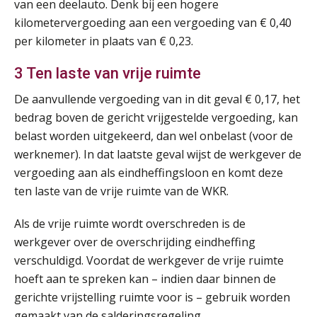
Training Grenzen aangeven met zelfvertrouwen en respect
van een deelauto. Denk bij een hogere
17
SEP
MOCuitgevers
kilometervergoeding aan een vergoeding van € 0,40
per kilometer in plaats van € 0,23.
Online cursus Auto, fiets en OV in de salarisadministratie
17
3 Ten laste van vrije ruimte
SEP
MOCuitgevers
De aanvullende vergoeding van in dit geval € 0,17, het
Praktijkdiploma loonadministratie (PDL)
bedrag boven de gericht vrijgestelde vergoeding, kan
17
SEP
SD Worx
belast worden uitgekeerd, dan wel onbelast (voor de
werknemer). In dat laatste geval wijst de werkgever de
Cursus Samen sterk: efficiënte samenwerking tussen HR en salarisadministratie
vergoeding aan als eindheffingsloon en komt deze
17
SEP
MOCuitgevers
ten laste van de vrije ruimte van de WKR.
Als de vrije ruimte wordt overschreden is de
Pensioen voor de salarisprofessional: ontdek welke verdieping bij jou past
21
werkgever over de overschrijding eindheffing
SEP
MOCuitgevers
verschuldigd. Voordat de werkgever de vrije ruimte
hoeft aan te spreken kan – indien daar binnen de
Online cursus Zzp’er, de Wet DBA en schijnzelfstandigheid
24
gerichte vrijstelling ruimte voor is – gebruik worden
SEP
MOCuitgevers
De mensen achter de loonstrook: in
gesprek met Susan Hendriks
gemaakt van de salderingsregeling.