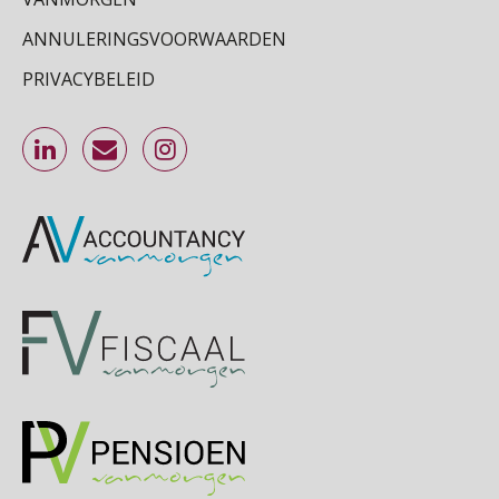
SEP
MOCuitgevers
ANNULERINGSVOORWAARDEN
Online Excel training voor de salarisadministrateur (specialisatie en AI)
PRIVACYBELEID
30
SEP
MOCuitgevers
Online cursus Werkkostenregeling
01
OKT
MOCuitgevers
Online cursus Groene arbeidsvoorwaarden en de gevolgen voor de loonheffingen
05
OKT
MOCuitgevers
Cursus DGA verlonen
05
OKT
MOCuitgevers
Cursus WAZO – verlofvormen
06
OKT
MOCuitgevers