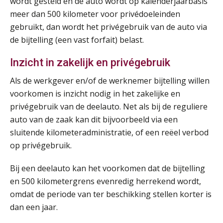
wordt gesteld én de auto wordt op kalenderjaarbasis
meer dan 500 kilometer voor privédoeleinden
gebruikt, dan wordt het privégebruik van de auto via
de bijtelling (een vast forfait) belast.
Inzicht in zakelijk en privégebruik
Als de werkgever en/of de werknemer bijtelling willen
voorkomen is inzicht nodig in het zakelijke en
privégebruik van de deelauto. Net als bij de reguliere
auto van de zaak kan dit bijvoorbeeld via een
Practical Diploma in Payroll Administration (PDL®)
11
sluitende kilometeradministratie, of een reëel verbod
AUG
Markus Verbeek Praehep
op privégebruik.
HBO Programma Manager Payroll Services & Benefits
14
Bij een deelauto kan het voorkomen dat de bijtelling
AUG
Markus Verbeek Praehep
en 500 kilometergrens evenredig herrekend wordt,
omdat de periode van ter beschikking stellen korter is
Module Arbeidsrecht en Sociale Zekerheid VPS
17
dan een jaar.
AUG
Markus Verbeek Praehep