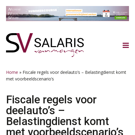
Spring
Door
Spring
Spring
naar
naar
naar
naar
de
de
de
de
hoofdnavigatie
hoofd
eerste
voettekst
inhoud
sidebar
Home
»
Fiscale regels voor deelauto’s – Belastingdienst komt
met voorbeeldscenario’s
Fiscale regels voor
deelauto’s –
Belastingdienst komt
met voorbeeldscenario’s