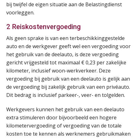
bij twijfel de eigen situatie aan de Belastingdienst
voorleggen.
Online cursus Bedingen in de arbeidsovereenkomst
07
SEP
MOCuitgevers
2 Reiskostenvergoeding
Als geen sprake is van een terbeschikkinggestelde
Online Excel training voor de salarisadministrateur (verdieping)
08
auto en de werkgever geeft wel een vergoeding voor
SEP
MOCuitgevers
het gebruik van de deelauto, is deze vergoeding
gericht vrijgesteld tot maximaal € 0,23 per zakelijke
Tweedaagse online Excel training voor de salarisadministrateur (verdieping, specialisatie en AI)
08
kilometer, inclusief woon-werkverkeer. Deze
SEP
MOCuitgevers
vergoeding bij gebruik van een deelauto is gelijk aan
de vergoeding bij zakelijk gebruik van een privéauto.
Cursus Samenwerken financiële- en salarisadministratie
09
Dit bedrag is inclusief parkeer-, veer- en tolgelden.
SEP
MOCuitgevers
Werkgevers kunnen het gebruik van een deelauto
Online cursus Disfunctionerende werknemer: wat nu?
16
extra stimuleren door bijvoorbeeld een hogere
SEP
MOCuitgevers
kilometervergoeding of vergoeding van de totale
kosten toe te kennen als werknemers gebruikmaken