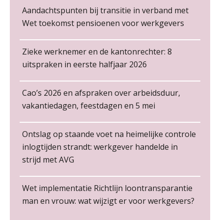
Cursus Copilot in Office (gevorderden)
12
De kracht van complimenten op de
Aandachtspunten bij transitie in verband met
werkvloer
NOV
MOCuitgevers
Wet toekomst pensioenen voor werkgevers
Online cursus Verplichte toepassing cao en pensioen
18
Zieke werknemer en de kantonrechter: 8
NOV
MOCuitgevers
uitspraken in eerste halfjaar 2026
Online training Power Pivot (SUPER Draaitabel)
20
NOV
MOCuitgevers
Cao’s 2026 en afspraken over arbeidsduur,
Non-actiefstelling en schorsing: de
regels, de risico’s en de
vakantiedagen, feestdagen en 5 mei
loondoorbetaling
Senior Payroll Officer
Online Excel en AI training voor de salarisadministrateur
26
Forvis Mazars
NOV
MOCuitgevers
De mensen achter de loonstrook: in
Ontslag op staande voet na heimelijke controle
gesprek met Susan Hendriks
inlogtijden strandt: werkgever handelde in
Cursus Impact en invloed van AI op de salarisverwerking (basis)
strijd met AVG
26
Salarisadministrateur – Amersfoort
Je helpt klanten met hun
administratie — maar hoe zit het met
NOV
MOCuitgevers
aaff
die van jouzelf?
Wet implementatie Richtlijn loontransparantie
Hoe behoud je financiële talenten in
Training Kiezen wat bij je past, loslaten wat je niet verder helpt
01
man en vrouw: wat wijzigt er voor werkgevers?
een krappe arbeidsmarkt?
Salarisadministrateur | Detachering
DEC
MOCuitgevers