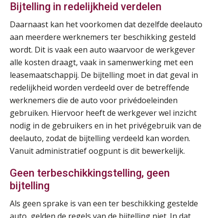
Bijtelling in redelijkheid verdelen
Module Loonheffingen PDL
20
Daarnaast kan het voorkomen dat dezelfde deelauto
AUG
Markus Verbeek Praehep
aan meerdere werknemers ter beschikking gesteld
wordt. Dit is vaak een auto waarvoor de werkgever
Module Loonheffingen VPS
24
alle kosten draagt, vaak in samenwerking met een
AUG
Markus Verbeek Praehep
leasemaatschappij. De bijtelling moet in dat geval in
redelijkheid worden verdeeld over de betreffende
Summercourse Update loonheffingen en arbeidsrecht
24
werknemers die de auto voor privédoeleinden
AUG
MOCuitgevers
gebruiken. Hiervoor heeft de werkgever wel inzicht
nodig in de gebruikers en in het privégebruik van de
Summercourse: Kiezen en loslaten & een mindset die kansen ziet en vertrouwen geeft
25
deelauto, zodat de bijtelling verdeeld kan worden.
AUG
MOCuitgevers
Vanuit administratief oogpunt is dit bewerkelijk.
Geen terbeschikkingstelling, geen
Summercourse: Een mindset die kansen ziet en vertrouwen geeft
25
bijtelling
AUG
MOCuitgevers
Als geen sprake is van een ter beschikking gestelde
Summercourse: Kiezen wat bij je past, loslaten wat je niet verder helpt
25
auto, gelden de regels van de bijtelling niet. In dat