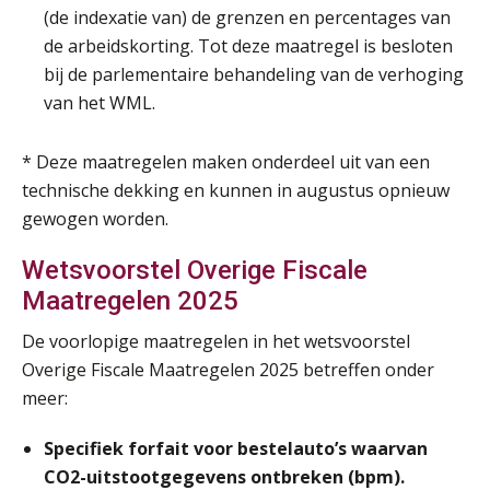
AUG
MOCuitgevers
(de indexatie van) de grenzen en percentages van
de arbeidskorting. Tot deze maatregel is besloten
Online Vakopleiding Payroll Services (VPS)
28
bij de parlementaire behandeling van de verhoging
AUG
MOCuitgevers
van het WML.
Opfriscursus VPS (NIRPA PE)
28
* Deze maatregelen maken onderdeel uit van een
AUG
Markus Verbeek Praehep
technische dekking en kunnen in augustus opnieuw
gewogen worden.
Praktijkdiploma Loonadministratie (PDL®)
31
AUG
Markus Verbeek Praehep
Wetsvoorstel Overige Fiscale
Maatregelen 2025
Cursus Van salarisadministrateur naar beloningsadviseur (basis)
01
De voorlopige maatregelen in het wetsvoorstel
SEP
MOCuitgevers
Overige Fiscale Maatregelen 2025 betreffen onder
meer:
Online cursus Wwft voor salarisadministrateurs (inclusief praktijkmodellen)
03
SEP
MOCuitgevers
Specifiek forfait voor bestelauto’s waarvan
CO2-uitstootgegevens ontbreken (bpm).