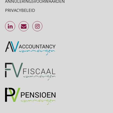
ANNULERINGSVOORWAARDEN
Cursus Inkomstenbelasting voor de salarisadministrateur
29
PRIVACYBELEID
SEP
MOCuitgevers
Online Excel training voor de salarisadministrateur (specialisatie en AI)
30
SEP
MOCuitgevers
Online cursus Werkkostenregeling
01
OKT
MOCuitgevers
Online cursus Groene arbeidsvoorwaarden en de gevolgen voor de loonheffingen
05
OKT
MOCuitgevers
Cursus DGA verlonen
05
OKT
MOCuitgevers
Cursus WAZO – verlofvormen
06