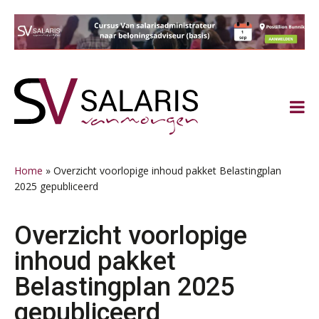
Spring
Door
Spring
Spring
naar
naar
naar
naar
de
de
de
de
hoofdnavigatie
hoofd
eerste
voettekst
inhoud
sidebar
Home
»
Overzicht voorlopige inhoud pakket Belastingplan
2025 gepubliceerd
Overzicht voorlopige
inhoud pakket
Belastingplan 2025
gepubliceerd