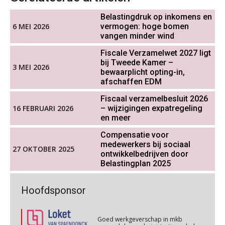
Werkdruk drempel voor
verlofopname, duurzame
Cursus WAZO – verlofvormen
06
Belastingdruk op inkomens en
inzetbaarheid meer dan aantal
OKT
MOCuitgevers
vakantiedagen
6 MEI 2026
vermogen: hoge bomen
vangen minder wind
Aanpassingen Wet toekomst
pensioenen, de tijd dringt!
Online training Power Query voor HR en salarisadministrateurs
Fiscale Verzamelwet 2027 ligt
06
bij Tweede Kamer –
OKT
MOCuitgevers
3 MEI 2026
bewaarplicht opting-in,
Wie alles ziet, draagt alles: de
afschaffen EDM
ongemakkelijke positie van payroll
Online cursus Internationaal thuiswerken en vaste inrichting na 2025 OESO modelverdrag update
07
Fiscaal verzamelbesluit 2026
OKT
MOCuitgevers
16 FEBRUARI 2026
– wijzigingen expatregeling
en meer
Cursus Van salarisadministrateur naar beloningsadviseur (verdieping)
Compensatie voor
07
De kracht van complimenten op de
medewerkers bij sociaal
OKT
MOCuitgevers
27 OKTOBER 2025
werkvloer
ontwikkelbedrijven door
Belastingplan 2025
Online cursus Nog meer bedingen in de arbeidsovereenkomst
08
OKT
MOCuitgevers
Goed werkgeverschap in mkb
Hoofdsponsor
geremd door administratieve druk
Online cursus Update loonheffingen en arbeidsrecht
08
Goed werkgeverschap in mkb