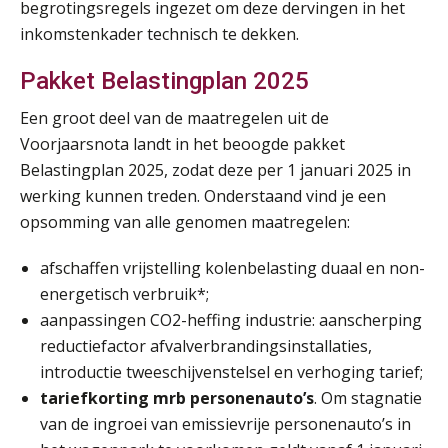
begrotingsregels ingezet om deze dervingen in het
inkomstenkader technisch te dekken.
Pakket Belastingplan 2025
Een groot deel van de maatregelen uit de
Lonen in de Jaarrekening (NIRPA PE)
07
Voorjaarsnota landt in het beoogde pakket
AUG
Markus Verbeek Praehep
Belastingplan 2025, zodat deze per 1 januari 2025 in
werking kunnen treden. Onderstaand vind je een
Practical Diploma in Payroll Administration (PDL®)
11
opsomming van alle genomen maatregelen:
AUG
Markus Verbeek Praehep
afschaffen vrijstelling kolenbelasting duaal en non-
HBO Programma Manager Payroll Services & Benefits
14
energetisch verbruik*;
AUG
Markus Verbeek Praehep
aanpassingen CO2-heffing industrie: aanscherping
reductiefactor afvalverbrandingsinstallaties,
Module Arbeidsrecht en Sociale Zekerheid VPS
17
introductie tweeschijvenstelsel en verhoging tarief;
AUG
Markus Verbeek Praehep
tariefkorting mrb personenauto’s
. Om stagnatie
van de ingroei van emissievrije personenauto’s in
Module Loonheffingen PDL
20