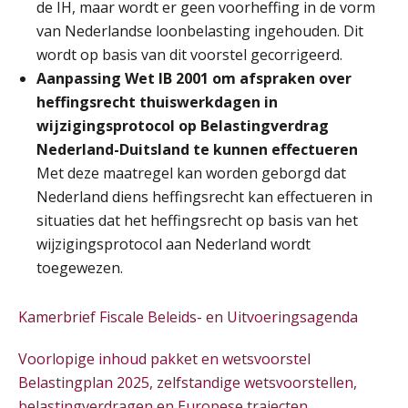
de IH, maar wordt er geen voorheffing in de vorm
van Nederlandse loonbelasting ingehouden. Dit
Online cursus Auto, fiets en OV in de salarisadministratie
17
wordt op basis van dit voorstel gecorrigeerd.
SEP
MOCuitgevers
Aanpassing Wet IB 2001 om afspraken over
heffingsrecht thuiswerkdagen in
Praktijkdiploma loonadministratie (PDL)
17
wijzigingsprotocol op Belastingverdrag
SEP
SD Worx
Nederland-Duitsland te kunnen effectueren
Met deze maatregel kan worden geborgd dat
Cursus Samen sterk: efficiënte samenwerking tussen HR en salarisadministratie
17
Nederland diens heffingsrecht kan effectueren in
SEP
MOCuitgevers
situaties dat het heffingsrecht op basis van het
wijzigingsprotocol aan Nederland wordt
Pensioen voor de salarisprofessional: ontdek welke verdieping bij jou past
21
toegewezen.
SEP
MOCuitgevers
Kamerbrief Fiscale Beleids- en Uitvoeringsagenda
Online cursus Zzp’er, de Wet DBA en schijnzelfstandigheid
24
SEP
MOCuitgevers
Voorlopige inhoud pakket en wetsvoorstel
De mensen achter de loonstrook: in
gesprek met Susan Hendriks
Belastingplan 2025, zelfstandige wetsvoorstellen,
Online Excel training voor de salarisadministrateur (basis)
belastingverdragen en Europese trajecten
24