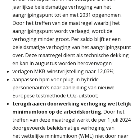
jaarlijkse beleidsmatige verhoging van het
Summercourse Werkkostenregeling
25
aangrijpingspunt tot en met 2031 opgenomen.
AUG
MOCuitgevers
Door het treffen van de maatregel waarbij het
aangrijpingspunt wordt verlaagd, wordt de
Online Opleiding Praktijkdiploma Loonadministratie (PDL)
25
verhoging minder groot. Per saldo blijft er een
AUG
MOCuitgevers
beleidsmatige verhoging van het aangrijpingspunt
over. Deze maatregel dient als technische dekking
Summercourse Internationaal/grensoverschrijdend werken
25
en kan in augustus worden heroverwogen;
AUG
MOCuitgevers
verlagen MKB-winstvrijstelling naar 12,03%;
aanpassen bpm voor plug-in hybride
Opfriscursus PDL (NIRPA PE)
26
personenauto’s naar aanleiding van nieuwe
AUG
Markus Verbeek Praehep
Europese testmethode CO2-uitstoot;
terugdraaien doorwerking verhoging wettelijk
Summercourse Impact en invloed van AI op de salarisverwerking (basis)
26
minimumloon op de arbeidskorting
. Door het
AUG
MOCuitgevers
treffen van deze maatregel werkt de per 1 juli 2024
doorgevoerde beleidsmatige verhoging van
Summercourse Impact en invloed van AI op de salarisverwerking (verdieping)
27
het wettelijke minimumloon (WML) niet door naar