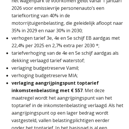
het wagenpark te voorkomen geldt vanaf 1 januari
AUG
Markus Verbeek Praehep
2026 voor emissievrije personenauto’s een
tariefkorting van 40% in de
Module Loonheffingen VPS
24
motorrijtuigenbelasting, die geleidelijk afloopt naar
AUG
Markus Verbeek Praehep
35% in 2029 en naar 30% in 2030;
verhogen tarief 3e, 4e en 5e schijf EB aardgas met
Summercourse Update loonheffingen en arbeidsrecht
22,4% per 2025 en 2,7% extra per 2030 *;
24
AUG
MOCuitgevers
tariefverhoging van de 4e en 5e schijf aardgas als
dekking verlaagd tarief waterstof;
Summercourse: Kiezen en loslaten & een mindset die kansen ziet en vertrouwen geeft
verlaging budgetreserve Vamil;
25
AUG
MOCuitgevers
verhoging budgetreserve MIA;
verlaging aangrijpingspunt toptarief
Summercourse: Een mindset die kansen ziet en vertrouwen geeft
inkomstenbelasting met € 557
. Met deze
25
AUG
MOCuitgevers
maatregel wordt het aangrijpingspunt van het
toptarief in de inkomstenbelasting verlaagd. Als het
aangrijpingspunt op een lager bedrag wordt
Summercourse: Kiezen wat bij je past, loslaten wat je niet verder helpt
25
vastgesteld, vallen belastingplichtigen eerder
AUG
MOCuitgevers
onder het toptarief. In het basispad is al een