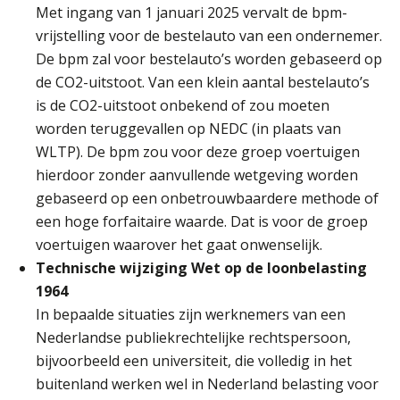
Online cursus Bedingen in de arbeidsovereenkomst
Met ingang van 1 januari 2025 vervalt de bpm-
07
SEP
MOCuitgevers
vrijstelling voor de bestelauto van een ondernemer.
De bpm zal voor bestelauto’s worden gebaseerd op
Online Excel training voor de salarisadministrateur (verdieping)
de CO2-uitstoot. Van een klein aantal bestelauto’s
08
SEP
MOCuitgevers
is de CO2-uitstoot onbekend of zou moeten
worden teruggevallen op NEDC (in plaats van
Tweedaagse online Excel training voor de salarisadministrateur (verdieping, specialisatie en AI)
WLTP). De bpm zou voor deze groep voertuigen
08
SEP
MOCuitgevers
hierdoor zonder aanvullende wetgeving worden
gebaseerd op een onbetrouwbaardere methode of
een hoge forfaitaire waarde. Dat is voor de groep
Cursus Samenwerken financiële- en salarisadministratie
09
voertuigen waarover het gaat onwenselijk.
SEP
MOCuitgevers
Technische wijziging Wet op de loonbelasting
1964
Online cursus Disfunctionerende werknemer: wat nu?
16
In bepaalde situaties zijn werknemers van een
SEP
MOCuitgevers
Nederlandse publiekrechtelijke rechtspersoon,
bijvoorbeeld een universiteit, die volledig in het
Training Grenzen aangeven met zelfvertrouwen en respect
17
buitenland werken wel in Nederland belasting voor
SEP
MOCuitgevers