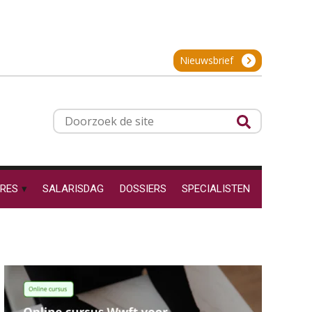
SEP
MOCuitgevers
Hoe behoud je financiële
talenten in een krappe
arbeidsmarkt?
Cursus Inkomstenbelasting voor de salarisadministrateur
29
Nieuwsbrief
Onterechte
SEP
MOCuitgevers
transitievergoeding
terugbetaald krijgen
Online Excel training voor de salarisadministrateur (specialisatie en AI)
30
Grip op uren per dienst: 7
Doorzoek
veelgemaakte fouten in
SEP
MOCuitgevers
projectadministratie
de
site
Online cursus Werkkostenregeling
01
OKT
MOCuitgevers
RES
SALARISDAG
DOSSIERS
SPECIALISTEN
De impact van AI op de
salarisadministratie: hoe
Online cursus Groene arbeidsvoorwaarden en de gevolgen voor de loonheffingen
bereid jij je voor?
05
OKT
MOCuitgevers
Cursus DGA verlonen
05
Werkdruk drempel voor
OKT
MOCuitgevers
verlofopname, duurzame
inzetbaarheid meer dan