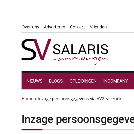
Spring
Door
Spring
Spring
Over ons
Adverteren
Contact
Vrienden
naar
naar
naar
naar
de
de
de
de
hoofdnavigatie
hoofd
eerste
voettekst
inhoud
sidebar
NIEUWS
BLOGS
OPLEIDINGEN
INCOMPANY
Home
»
Inzage persoonsgegevens via AVG-verzoek
Inzage persoonsgegeve