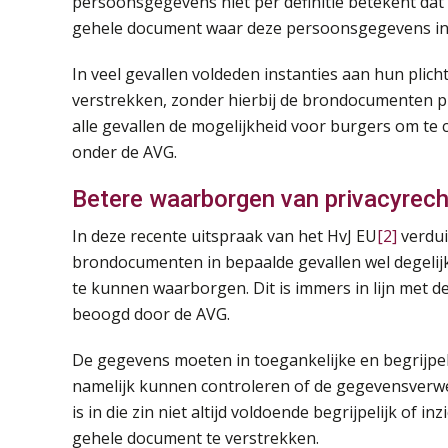
persoonsgegevens niet per definitie betekent dat
gehele document waar deze persoonsgegevens in
In veel gevallen voldeden instanties aan hun pli
verstrekken, zonder hierbij de brondocumenten pri
alle gevallen de mogelijkheid voor burgers om te
onder de AVG.
Betere waarborgen van privacyrec
In deze recente uitspraak van het HvJ EU
[2]
verdui
brondocumenten in bepaalde gevallen wel degelijk
te kunnen waarborgen. Dit is immers in lijn met 
beoogd door de AVG.
De gegevens moeten in toegankelijke en begrijpe
namelijk kunnen controleren of de gegevensverwe
is in die zin niet altijd voldoende begrijpelijk of i
gehele document te verstrekken.