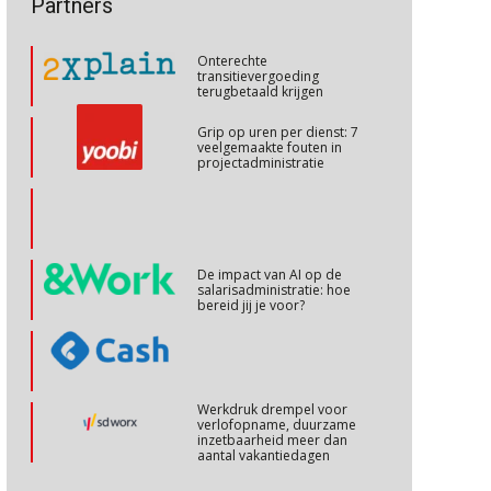
Partners
talenten in een krappe
arbeidsmarkt?
Cursus Internationaal/grensoverschrijdend werken
27
Onterechte
OKT
MOCuitgevers
transitievergoeding
terugbetaald krijgen
Cursus Copilot in Office (basis)
28
Grip op uren per dienst: 7
veelgemaakte fouten in
OKT
MOCuitgevers
projectadministratie
Online cursus Personeel en AVG/privacy
29
OKT
MOCuitgevers
De impact van AI op de
salarisadministratie: hoe
Online cursus omtrent pensioenactualiteiten
03
bereid jij je voor?
NOV
MOCuitgevers
Cursus Werkkostenregeling
04
Werkdruk drempel voor
NOV
MOCuitgevers
verlofopname, duurzame
inzetbaarheid meer dan
aantal vakantiedagen
Cursus Wwft en AI
05