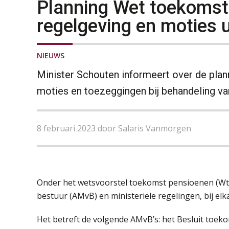
Planning Wet toekomst
regelgeving en moties 
NIEUWS
Minister Schouten informeert over de plann
moties en toezeggingen bij behandeling v
8 februari 2023 door Salaris Vanmorgen
Onder het wetsvoorstel toekomst pensioenen (Wtp
bestuur (AMvB) en ministeriële regelingen, bij elka
Het betreft de volgende AMvB’s: het Besluit toekom