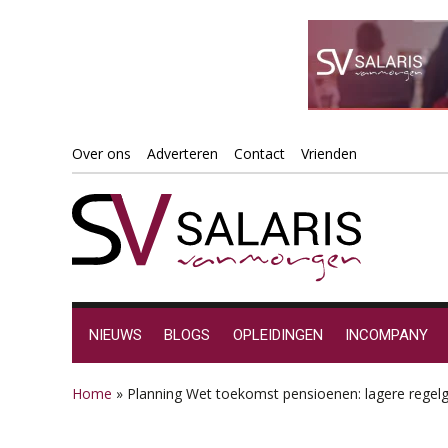
Spring
Door
Spring
Spring
Over ons
Adverteren
Contact
Vrienden
naar
naar
naar
naar
de
de
de
de
hoofdnavigatie
hoofd
eerste
voettekst
inhoud
sidebar
NIEUWS
BLOGS
OPLEIDINGEN
INCOMPANY
Home
»
Planning Wet toekomst pensioenen: lagere regelg