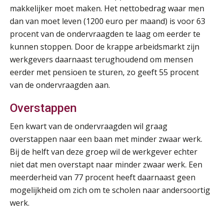
makkelijker moet maken. Het nettobedrag waar men
Cursus Van salarisadministrateur naar beloningsadviseur (basis)
01
dan van moet leven (1200 euro per maand) is voor 63
SEP
MOCuitgevers
procent van de ondervraagden te laag om eerder te
kunnen stoppen. Door de krappe arbeidsmarkt zijn
Online cursus Wwft voor salarisadministrateurs (inclusief praktijkmodellen)
03
werkgevers daarnaast terughoudend om mensen
SEP
MOCuitgevers
eerder met pensioen te sturen, zo geeft 55 procent
van de ondervraagden aan.
Online cursus Bedingen in de arbeidsovereenkomst
07
SEP
MOCuitgevers
Overstappen
Een kwart van de ondervraagden wil graag
Online Excel training voor de salarisadministrateur (verdieping)
08
overstappen naar een baan met minder zwaar werk.
SEP
MOCuitgevers
Bij de helft van deze groep wil de werkgever echter
niet dat men overstapt naar minder zwaar werk. Een
Tweedaagse online Excel training voor de salarisadministrateur (verdieping, specialisatie en AI)
08
meerderheid van 77 procent heeft daarnaast geen
SEP
MOCuitgevers
mogelijkheid om zich om te scholen naar andersoortig
werk.
Cursus Samenwerken financiële- en salarisadministratie
09