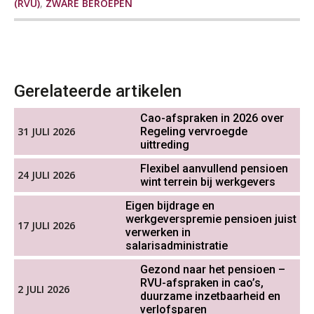
(RVU)
,
ZWARE BEROEPEN
Online cursus Groene arbeidsvoorwaarden en de gevolgen voor de loonheffingen
05
OKT
MOCuitgevers
Werkdruk drempel voor
verlofopname, duurzame
inzetbaarheid meer dan aantal
Cursus DGA verlonen
Gerelateerde artikelen
05
vakantiedagen
OKT
MOCuitgevers
Cao-afspraken in 2026 over
Aanpassingen Wet toekomst
pensioenen, de tijd dringt!
31 JULI 2026
Regeling vervroegde
Cursus WAZO – verlofvormen
06
uittreding
OKT
MOCuitgevers
Wie alles ziet, draagt alles: de
Flexibel aanvullend pensioen
24 JULI 2026
ongemakkelijke positie van payroll
wint terrein bij werkgevers
Online training Power Query voor HR en salarisadministrateurs
06
Eigen bijdrage en
OKT
MOCuitgevers
werkgeverspremie pensioen juist
17 JULI 2026
verwerken in
salarisadministratie
Online cursus Internationaal thuiswerken en vaste inrichting na 2025 OESO modelverdrag update
07
De kracht van complimenten op de
werkvloer
Gezond naar het pensioen –
OKT
MOCuitgevers
RVU-afspraken in cao’s,
2 JULI 2026
duurzame inzetbaarheid en
verlofsparen
Cursus Van salarisadministrateur naar beloningsadviseur (verdieping)