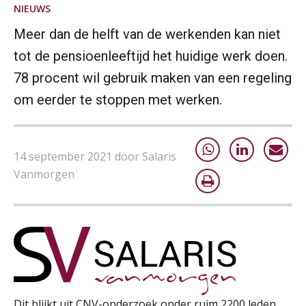
NIEUWS
Summercourse: Een mindset die kansen ziet en vertrouwen geeft
25
Meer dan de helft van de werkenden kan niet
AUG
MOCuitgevers
tot de pensioenleeftijd het huidige werk doen.
78 procent wil gebruik maken van een regeling
Summercourse: Kiezen wat bij je past, loslaten wat je niet verder helpt
25
om eerder te stoppen met werken.
AUG
MOCuitgevers
Summercourse Werkkostenregeling
25
AUG
MOCuitgevers
14 september 2021 door Salaris
Vanmorgen
Online Opleiding Praktijkdiploma Loonadministratie (PDL)
25
AUG
MOCuitgevers
Summercourse Internationaal/grensoverschrijdend werken
25
AUG
MOCuitgevers
Opfriscursus PDL (NIRPA PE)
Dit blijkt uit CNV-onderzoek onder ruim 2200 leden