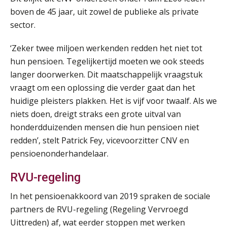
26
AUG
Markus Verbeek Praehep
boven de 45 jaar, uit zowel de publieke als private
sector.
Summercourse Impact en invloed van AI op de salarisverwerking (basis)
26
‘Zeker twee miljoen werkenden redden het niet tot
AUG
MOCuitgevers
hun pensioen. Tegelijkertijd moeten we ook steeds
langer doorwerken. Dit maatschappelijk vraagstuk
Summercourse Impact en invloed van AI op de salarisverwerking (verdieping)
27
vraagt om een oplossing die verder gaat dan het
AUG
MOCuitgevers
huidige pleisters plakken. Het is vijf voor twaalf. Als we
niets doen, dreigt straks een grote uitval van
Online Vakopleiding Payroll Services (VPS)
28
honderdduizenden mensen die hun pensioen niet
AUG
MOCuitgevers
redden’, stelt Patrick Fey, vicevoorzitter CNV en
pensioenonderhandelaar.
Opfriscursus VPS (NIRPA PE)
28
AUG
Markus Verbeek Praehep
RVU-regeling
In het pensioenakkoord van 2019 spraken de sociale
Praktijkdiploma Loonadministratie (PDL®)
31
partners de RVU-regeling (Regeling Vervroegd
AUG
Markus Verbeek Praehep
Uittreden) af, wat eerder stoppen met werken