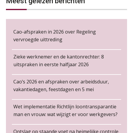
Meest gelezen berichten
NOV
MOCuitgevers
Loonbeslag in de praktijk, wat moet je als werkgever weten en doen?
12
De kracht van complimenten op de
werkvloer
NOV
MOCuitgevers
Cao-afspraken in 2026 over Regeling
vervroegde uittreding
Cursus Copilot in Office (gevorderden)
12
NOV
MOCuitgevers
Zieke werknemer en de kantonrechter: 8
uitspraken in eerste halfjaar 2026
Online cursus Verplichte toepassing cao en pensioen
18
NOV
MOCuitgevers
Non-actiefstelling en schorsing: de
regels, de risico’s en de
Cao’s 2026 en afspraken over arbeidsduur,
loondoorbetaling
Online training Power Pivot (SUPER Draaitabel)
vakantiedagen, feestdagen en 5 mei
20
De mensen achter de loonstrook: in
NOV
MOCuitgevers
gesprek met Susan Hendriks
Financieel administratief medewerker – Zwolle
Wet implementatie Richtlijn loontransparantie
PIA Group
Online Excel en AI training voor de salarisadministrateur
Je helpt klanten met hun
26
man en vrouw: wat wijzigt er voor werkgevers?
administratie — maar hoe zit het met
NOV
MOCuitgevers
die van jouzelf?
Ontslag op staande voet na heimelijke controle
Junior medewerker loonadministratie (starter)