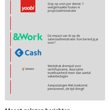
projectadministratie
Cursus Copilot in Office (basis)
28
OKT
MOCuitgevers
Online cursus Personeel en AVG/privacy
29
De impact van AI op de
salarisadministratie: hoe bereid jij je
OKT
MOCuitgevers
voor?
Online cursus omtrent pensioenactualiteiten
03
NOV
MOCuitgevers
Werkdruk drempel voor
verlofopname, duurzame
inzetbaarheid meer dan aantal
Cursus Werkkostenregeling
04
vakantiedagen
NOV
MOCuitgevers
Aanpassingen Wet toekomst
pensioenen, de tijd dringt!
Cursus Wwft en AI
05
NOV
MOCuitgevers
Wie alles ziet, draagt alles: de
ongemakkelijke positie van payroll
Online cursus Regeling vervroegde uittreding/zwaar werk en Wet bedrag ineens
06