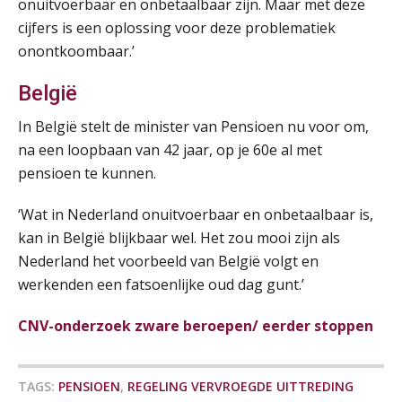
onuitvoerbaar en onbetaalbaar zijn. Maar met deze
Pensioen voor de salarisprofessional: ontdek welke verdieping bij jou past
21
cijfers is een oplossing voor deze problematiek
De mensen achter de loonstrook: in
SEP
MOCuitgevers
gesprek met Susan Hendriks
onontkoombaar.’
Online cursus Zzp’er, de Wet DBA en schijnzelfstandigheid
Je helpt klanten met hun
24
België
administratie — maar hoe zit het met
SEP
MOCuitgevers
die van jouzelf?
In België stelt de minister van Pensioen nu voor om,
Hoe behoud je financiële talenten in
na een loopbaan van 42 jaar, op je 60e al met
Online Excel training voor de salarisadministrateur (basis)
24
een krappe arbeidsmarkt?
pensioen te kunnen.
SEP
MOCuitgevers
Onterechte transitievergoeding
‘Wat in Nederland onuitvoerbaar en onbetaalbaar is,
terugbetaald krijgen
Cursus Inkomstenbelasting voor de salarisadministrateur
29
kan in België blijkbaar wel. Het zou mooi zijn als
SEP
MOCuitgevers
Grip op uren per dienst: 7
Nederland het voorbeeld van België volgt en
veelgemaakte fouten in
werkenden een fatsoenlijke oud dag gunt.’
projectadministratie
Online Excel training voor de salarisadministrateur (specialisatie en AI)
30
SEP
MOCuitgevers
CNV-onderzoek zware beroepen/ eerder stoppen
Online cursus Werkkostenregeling
01
De impact van AI op de
TAGS:
PENSIOEN
,
REGELING VERVROEGDE UITTREDING
salarisadministratie: hoe bereid jij je
OKT
MOCuitgevers
voor?