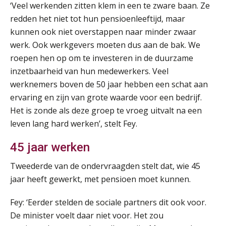
SEP
MOCuitgevers
‘Veel werkenden zitten klem in een te zware baan. Ze
redden het niet tot hun pensioenleeftijd, maar
Online cursus Disfunctionerende werknemer: wat nu?
kunnen ook niet overstappen naar minder zwaar
16
SEP
MOCuitgevers
werk. Ook werkgevers moeten dus aan de bak. We
roepen hen op om te investeren in de duurzame
Training Grenzen aangeven met zelfvertrouwen en respect
inzetbaarheid van hun medewerkers. Veel
17
SEP
MOCuitgevers
werknemers boven de 50 jaar hebben een schat aan
ervaring en zijn van grote waarde voor een bedrijf.
Het is zonde als deze groep te vroeg uitvalt na een
Online cursus Auto, fiets en OV in de salarisadministratie
17
leven lang hard werken’, stelt Fey.
SEP
MOCuitgevers
45 jaar werken
Praktijkdiploma loonadministratie (PDL)
17
SEP
SD Worx
Tweederde van de ondervraagden stelt dat, wie 45
jaar heeft gewerkt, met pensioen moet kunnen.
Cursus Samen sterk: efficiënte samenwerking tussen HR en salarisadministratie
17
Fey: ‘Eerder stelden de sociale partners dit ook voor.
SEP
MOCuitgevers
De minister voelt daar niet voor. Het zou