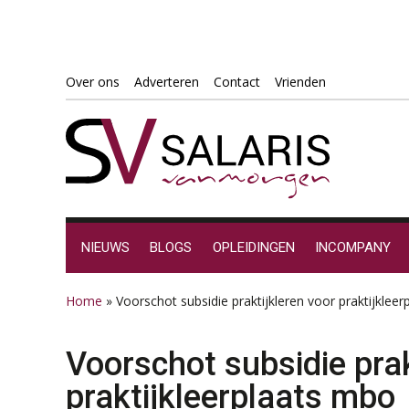
Spring
Door
Spring
Spring
Over ons
Adverteren
Contact
Vrienden
naar
naar
naar
naar
de
de
de
de
hoofdnavigatie
hoofd
eerste
voettekst
inhoud
sidebar
NIEUWS
BLOGS
OPLEIDINGEN
INCOMPANY
Home
»
Voorschot subsidie praktijkleren voor praktijklee
Voorschot subsidie prak
praktijkleerplaats mbo