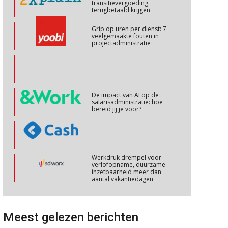
transitievergoeding
terugbetaald krijgen
Cursus Internationaal/grensoverschrijdend werken
27
Grip op uren per dienst: 7
veelgemaakte fouten in
OKT
MOCuitgevers
projectadministratie
Cursus Copilot in Office (basis)
28
OKT
MOCuitgevers
De impact van AI op de
salarisadministratie: hoe
Online cursus Personeel en AVG/privacy
bereid jij je voor?
29
OKT
MOCuitgevers
Online cursus omtrent pensioenactualiteiten
03
Werkdruk drempel voor
NOV
MOCuitgevers
verlofopname, duurzame
inzetbaarheid meer dan
aantal vakantiedagen
Cursus Werkkostenregeling
04
Aanpassingen Wet toekomst
NOV
MOCuitgevers
pensioenen, de tijd dringt!
Meest gelezen berichten
Wie alles ziet, draagt alles: de