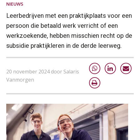
Online Opleiding Praktijkdiploma Loonadministratie (PDL)
25
NIEUWS
AUG
MOCuitgevers
Leerbedrijven met een praktijkplaats voor een
Summercourse Internationaal/grensoverschrijdend werken
persoon die betaald werk verricht of een
25
AUG
MOCuitgevers
werkzoekende, hebben misschien recht op de
subsidie praktijkleren in de derde leerweg.
Opfriscursus PDL (NIRPA PE)
26
AUG
Markus Verbeek Praehep
20 november 2024 door Salaris
Summercourse Impact en invloed van AI op de salarisverwerking (basis)
26
Vanmorgen
AUG
MOCuitgevers
Summercourse Impact en invloed van AI op de salarisverwerking (verdieping)
27
AUG
MOCuitgevers
Online Vakopleiding Payroll Services (VPS)
28
AUG
MOCuitgevers