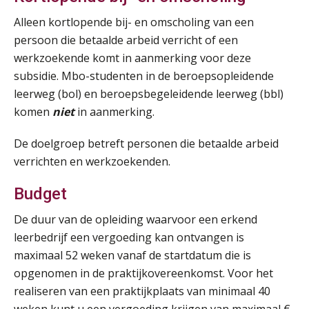
SEP
MOCuitgevers
Alleen kortlopende bij- en omscholing van een
persoon die betaalde arbeid verricht of een
Tweedaagse online Excel training voor de salarisadministrateur (verdieping, specialisatie en AI)
08
werkzoekende komt in aanmerking voor deze
SEP
MOCuitgevers
subsidie. Mbo-studenten in de beroepsopleidende
leerweg (bol) en beroepsbegeleidende leerweg (bbl)
Cursus Samenwerken financiële- en salarisadministratie
09
komen
niet
in aanmerking.
SEP
MOCuitgevers
De doelgroep betreft personen die betaalde arbeid
Online cursus Disfunctionerende werknemer: wat nu?
16
verrichten en werkzoekenden.
SEP
MOCuitgevers
Budget
Training Grenzen aangeven met zelfvertrouwen en respect
17
De duur van de opleiding waarvoor een erkend
SEP
MOCuitgevers
leerbedrijf een vergoeding kan ontvangen is
maximaal 52 weken vanaf de startdatum die is
Online cursus Auto, fiets en OV in de salarisadministratie
17
opgenomen in de praktijkovereenkomst. Voor het
SEP
MOCuitgevers
realiseren van een praktijkplaats van minimaal 40