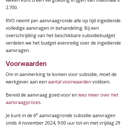
weken kunt u een vergoeding krijgen van maximaal €
Praktijkdiploma loonadministratie (PDL)
17
2.700.
SEP
SD Worx
RVO neemt per aanvraagronde alle op tijd ingediende
Cursus Samen sterk: efficiënte samenwerking tussen HR en salarisadministratie
volledige aanvragen in behandeling. Bij een
17
SEP
MOCuitgevers
overschrijding van het beschikbare subsidiebudget
verdelen we het budget evenredig over de ingediende
aanvragen.
Pensioen voor de salarisprofessional: ontdek welke verdieping bij jou past
21
SEP
MOCuitgevers
Voorwaarden
Online cursus Zzp’er, de Wet DBA en schijnzelfstandigheid
Om in aanmerking te komen voor subsidie, moet de
24
SEP
MOCuitgevers
werkgever aan een
aantal voorwaarden
voldoen.
De mensen achter de loonstrook: in
gesprek met Susan Hendriks
Bereid de aanvraag goed voor en
lees meer over het
Online Excel training voor de salarisadministrateur (basis)
24
aanvraagproces
.
Je helpt klanten met hun
SEP
MOCuitgevers
administratie — maar hoe zit het met
die van jouzelf?
e
Je kunt in de 6
aanvraagronde subsidie aanvragen
Cursus Inkomstenbelasting voor de salarisadministrateur
29
sinds 4 november 2024, 9:00 uur tot en met vrijdag 29
Hoe behoud je financiële talenten in
SEP
MOCuitgevers
een krappe arbeidsmarkt?