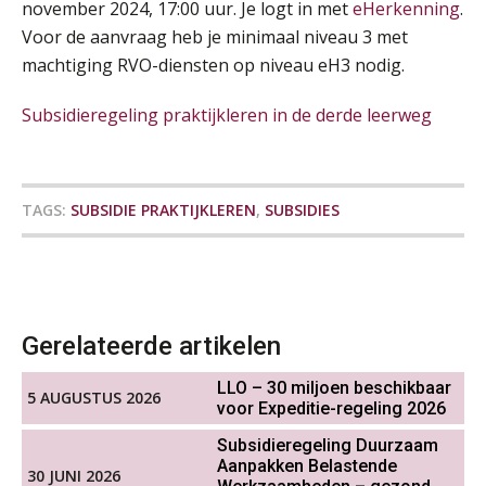
november 2024, 17:00 uur. Je logt in met
eHerkenning
.
Voor de aanvraag heb je minimaal niveau 3 met
Online Excel training voor de salarisadministrateur (specialisatie en AI)
Onterechte transitievergoeding
30
machtiging RVO-diensten op niveau eH3 nodig.
terugbetaald krijgen
SEP
MOCuitgevers
Subsidieregeling praktijkleren in de derde leerweg
Grip op uren per dienst: 7
veelgemaakte fouten in
Online cursus Werkkostenregeling
01
projectadministratie
OKT
MOCuitgevers
TAGS:
SUBSIDIE PRAKTIJKLEREN
,
SUBSIDIES
Online cursus Groene arbeidsvoorwaarden en de gevolgen voor de loonheffingen
05
OKT
MOCuitgevers
De impact van AI op de
salarisadministratie: hoe bereid jij je
voor?
Cursus DGA verlonen
05
OKT
MOCuitgevers
Gerelateerde artikelen
LLO – 30 miljoen beschikbaar
Werkdruk drempel voor
5 AUGUSTUS 2026
Cursus WAZO – verlofvormen
06
verlofopname, duurzame
voor Expeditie-regeling 2026
inzetbaarheid meer dan aantal
OKT
MOCuitgevers
vakantiedagen
Subsidieregeling Duurzaam
Aanpakken Belastende
30 JUNI 2026
Aanpassingen Wet toekomst