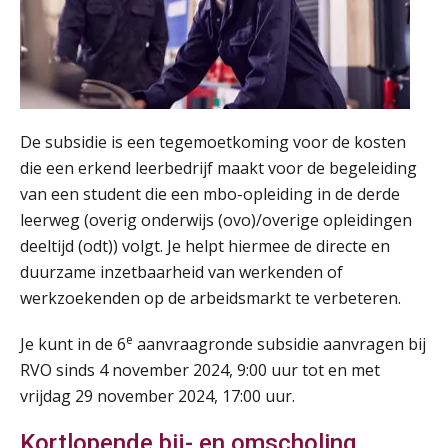
Opfriscursus VPS (NIRPA PE)
28
AUG
Markus Verbeek Praehep
Praktijkdiploma Loonadministratie (PDL®)
31
AUG
Markus Verbeek Praehep
De subsidie is een tegemoetkoming voor de kosten
die een erkend leerbedrijf maakt voor de begeleiding
Cursus Van salarisadministrateur naar beloningsadviseur (basis)
van een student die een mbo-opleiding in de derde
01
SEP
MOCuitgevers
leerweg (overig onderwijs (ovo)/overige opleidingen
deeltijd (odt)) volgt. Je helpt hiermee de directe en
duurzame inzetbaarheid van werkenden of
Online cursus Wwft voor salarisadministrateurs (inclusief praktijkmodellen)
03
werkzoekenden op de arbeidsmarkt te verbeteren.
SEP
MOCuitgevers
e
Je kunt in de 6
aanvraagronde subsidie aanvragen bij
Online cursus Bedingen in de arbeidsovereenkomst
07
RVO sinds 4 november 2024, 9:00 uur tot en met
SEP
MOCuitgevers
vrijdag 29 november 2024, 17:00 uur.
Online Excel training voor de salarisadministrateur (verdieping)
08
Kortlopende bij- en omscholing