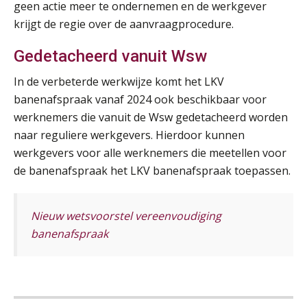
geen actie meer te ondernemen en de werkgever
krijgt de regie over de aanvraagprocedure.
Online cursus Auto, fiets en OV in de salarisadministratie
17
SEP
MOCuitgevers
Gedetacheerd vanuit Wsw
In de verbeterde werkwijze komt het LKV
Praktijkdiploma loonadministratie (PDL)
17
banenafspraak vanaf 2024 ook beschikbaar voor
SEP
SD Worx
werknemers die vanuit de Wsw gedetacheerd worden
naar reguliere werkgevers. Hierdoor kunnen
Cursus Samen sterk: efficiënte samenwerking tussen HR en salarisadministratie
17
werkgevers voor alle werknemers die meetellen voor
SEP
MOCuitgevers
de banenafspraak het LKV banenafspraak toepassen.
Pensioen voor de salarisprofessional: ontdek welke verdieping bij jou past
21
SEP
MOCuitgevers
Nieuw wetsvoorstel vereenvoudiging
banenafspraak
Online cursus Zzp’er, de Wet DBA en schijnzelfstandigheid
24
SEP
MOCuitgevers
De mensen achter de loonstrook: in
gesprek met Susan Hendriks
Online Excel training voor de salarisadministrateur (basis)
24