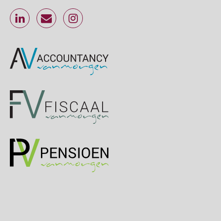
Online Excel training voor de salarisadministrateur (specialisatie en AI)
30
SEP
MOCuitgevers
Online cursus Werkkostenregeling
01
OKT
MOCuitgevers
Online cursus Groene arbeidsvoorwaarden en de gevolgen voor de loonheffingen
05
OKT
MOCuitgevers
Cursus DGA verlonen
05
OKT
MOCuitgevers
Cursus WAZO – verlofvormen
06
OKT
MOCuitgevers
Online training Power Query voor HR en salarisadministrateurs
06