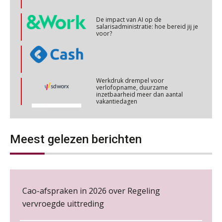
Online cursus omtrent pensioenactualiteiten
03
NOV
MOCuitgevers
De impact van AI op de
salarisadministratie: hoe bereid jij je
voor?
Cursus Werkkostenregeling
04
NOV
MOCuitgevers
Werkdruk drempel voor
Cursus Wwft en AI
05
verlofopname, duurzame
inzetbaarheid meer dan aantal
NOV
MOCuitgevers
vakantiedagen
Aanpassingen Wet toekomst
Online cursus Regeling vervroegde uittreding/zwaar werk en Wet bedrag ineens
06
pensioenen, de tijd dringt!
NOV
MOCuitgevers
Meest gelezen berichten
Wie alles ziet, draagt alles: de
ongemakkelijke positie van payroll
Loonbeslag in de praktijk, wat moet je als werkgever weten en doen?
12
NOV
MOCuitgevers
Cao-afspraken in 2026 over Regeling
Cursus Copilot in Office (gevorderden)
vervroegde uittreding
12
NOV
MOCuitgevers
De kracht van complimenten op de