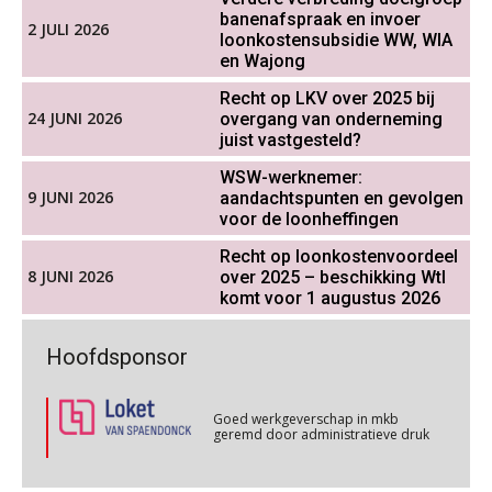
banenafspraak en invoer
Werkdruk drempel voor
Cursus WAZO – verlofvormen
2 JULI 2026
06
verlofopname, duurzame
loonkostensubsidie WW, WIA
inzetbaarheid meer dan aantal
OKT
MOCuitgevers
en Wajong
vakantiedagen
Recht op LKV over 2025 bij
Aanpassingen Wet toekomst
Online training Power Query voor HR en salarisadministrateurs
24 JUNI 2026
overgang van onderneming
06
pensioenen, de tijd dringt!
juist vastgesteld?
OKT
MOCuitgevers
WSW-werknemer:
Wie alles ziet, draagt alles: de
ongemakkelijke positie van payroll
9 JUNI 2026
aandachtspunten en gevolgen
Online cursus Internationaal thuiswerken en vaste inrichting na 2025 OESO modelverdrag update
07
voor de loonheffingen
OKT
MOCuitgevers
Recht op loonkostenvoordeel
8 JUNI 2026
over 2025 – beschikking Wtl
Cursus Van salarisadministrateur naar beloningsadviseur (verdieping)
07
komt voor 1 augustus 2026
OKT
MOCuitgevers
De kracht van complimenten op de
werkvloer
Goed werkgeverschap in mkb
Hoofdsponsor
geremd door administratieve druk
Online cursus Nog meer bedingen in de arbeidsovereenkomst
08
OKT
MOCuitgevers
Goed werkgeverschap in mkb
geremd door administratieve druk
Online cursus Update loonheffingen en arbeidsrecht
08
Goed werkgeverschap in mkb