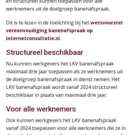
en structureel kunnen toepassen voor alle
Summercourse Werkkostenregeling
werknemers uit de doelgroep banenafspraak.
25
AUG
MOCuitgevers
Dit is te lezen in de toelichting bij het
wetsvoorstel
vereenvoudiging banenafspraak op
Online Opleiding Praktijkdiploma Loonadministratie (PDL)
25
internetconsultatie.nl
.
AUG
MOCuitgevers
Structureel beschikbaar
Summercourse Internationaal/grensoverschrijdend werken
25
Nu kunnen werkgevers het LKV banenafspraak
AUG
MOCuitgevers
maximaal drie jaar toepassen als ze werknemers uit
de doelgroep banenafspraak in dienst nemen. Het
Opfriscursus PDL (NIRPA PE)
26
LKV banenafspraak wordt vanaf 2024 structureel
AUG
Markus Verbeek Praehep
beschikbaar in plaats van maximaal drie jaar.
Summercourse Impact en invloed van AI op de salarisverwerking (basis)
26
Voor alle werknemers
AUG
MOCuitgevers
Ook kunnen werkgevers het LKV banenafspraak
vanaf 2024 toepassen voor alle werknemers die ze in
Summercourse Impact en invloed van AI op de salarisverwerking (verdieping)
27