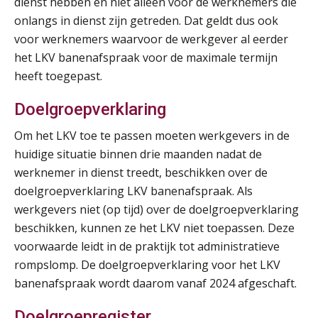
dienst hebben en niet alleen voor de werknemers die
AUG
MOCuitgevers
onlangs in dienst zijn getreden. Dat geldt dus ook
voor werknemers waarvoor de werkgever al eerder
Online Vakopleiding Payroll Services (VPS)
28
het LKV banenafspraak voor de maximale termijn
AUG
MOCuitgevers
heeft toegepast.
Opfriscursus VPS (NIRPA PE)
28
Doelgroepverklaring
AUG
Markus Verbeek Praehep
Om het LKV toe te passen moeten werkgevers in de
huidige situatie binnen drie maanden nadat de
Praktijkdiploma Loonadministratie (PDL®)
31
werknemer in dienst treedt, beschikken over de
AUG
Markus Verbeek Praehep
doelgroepverklaring LKV banenafspraak. Als
werkgevers niet (op tijd) over de doelgroepverklaring
Cursus Van salarisadministrateur naar beloningsadviseur (basis)
01
beschikken, kunnen ze het LKV niet toepassen. Deze
SEP
MOCuitgevers
voorwaarde leidt in de praktijk tot administratieve
rompslomp. De doelgroepverklaring voor het LKV
Online cursus Wwft voor salarisadministrateurs (inclusief praktijkmodellen)
03
banenafspraak wordt daarom vanaf 2024 afgeschaft.
SEP
MOCuitgevers
Doelgroepregister