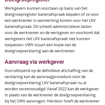
Online cursus Bedingen in de arbeidsovereenkomst
07
Werkgevers kunnen voortaan op basis van het
SEP
MOCuitgevers
doelgroepregister banenafspraak bepalen of ze voor
een werknemer in aanmerking komen voor het LKV
Online Excel training voor de salarisadministrateur (verdieping)
08
banenafspraak. Dit scheelt administratieve lasten
SEP
MOCuitgevers
voor de werknemer en de werkgever en voorkomt dat
werkgevers het LKV banenafspraak niet kunnen
Tweedaagse online Excel training voor de salarisadministrateur (verdieping, specialisatie en AI)
08
toepassen. UWV stuurt een kopie van de
SEP
MOCuitgevers
doelgroepverklaring aan de werknemer.
Cursus Samenwerken financiële- en salarisadministratie
09
Aanvraag via werkgever
SEP
MOCuitgevers
Vooruitlopend op de definitieve afschaffing van de
verklaring kan de aanvraagprocedure voor de
Online cursus Disfunctionerende werknemer: wat nu?
16
doelgroepverklaring LKV banenafspraak nu al
SEP
MOCuitgevers
worden vereenvoudigd. Vanaf 2022 kan de werkgever
in plaats van de werknemer de doelgroepverklaring
Training Grenzen aangeven met zelfvertrouwen en respect
17
bij het UWV aanvragen. Hierdoor hoeft de werknemer
SEP
MOCuitgevers