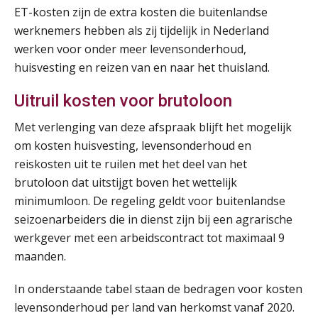
SEP
MOCuitgevers
ET-kosten zijn de extra kosten die buitenlandse
werknemers hebben als zij tijdelijk in Nederland
Tweedaagse online Excel training voor de salarisadministrateur (verdieping, specialisatie en AI)
werken voor onder meer levensonderhoud,
08
SEP
MOCuitgevers
huisvesting en reizen van en naar het thuisland.
Uitruil kosten voor brutoloon
Cursus Samenwerken financiële- en salarisadministratie
09
SEP
MOCuitgevers
Met verlenging van deze afspraak blijft het mogelijk
om kosten huisvesting, levensonderhoud en
Online cursus Disfunctionerende werknemer: wat nu?
16
reiskosten uit te ruilen met het deel van het
SEP
MOCuitgevers
brutoloon dat uitstijgt boven het wettelijk
minimumloon. De regeling geldt voor buitenlandse
Training Grenzen aangeven met zelfvertrouwen en respect
seizoenarbeiders die in dienst zijn bij een agrarische
17
SEP
MOCuitgevers
werkgever met een arbeidscontract tot maximaal 9
maanden.
Online cursus Auto, fiets en OV in de salarisadministratie
17
In onderstaande tabel staan de bedragen voor kosten
SEP
MOCuitgevers
levensonderhoud per land van herkomst vanaf 2020.