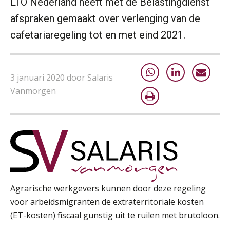
LTO Nederland heeft met de Belastingdienst
Opfriscursus VPS (NIRPA PE)
afspraken gemaakt over verlenging van de
28
AUG
Markus Verbeek Praehep
cafetariaregeling tot en met eind 2021.
Praktijkdiploma Loonadministratie (PDL®)
31
AUG
Markus Verbeek Praehep
3 januari 2020 door Salaris
Vanmorgen
Cursus Van salarisadministrateur naar beloningsadviseur (basis)
01
SEP
MOCuitgevers
Online cursus Wwft voor salarisadministrateurs (inclusief praktijkmodellen)
03
SEP
MOCuitgevers
Online cursus Bedingen in de arbeidsovereenkomst
07
Agrarische werkgevers kunnen door deze regeling
SEP
MOCuitgevers
voor arbeidsmigranten de extraterritoriale kosten
(ET-kosten) fiscaal gunstig uit te ruilen met brutoloon.
Online Excel training voor de salarisadministrateur (verdieping)
08