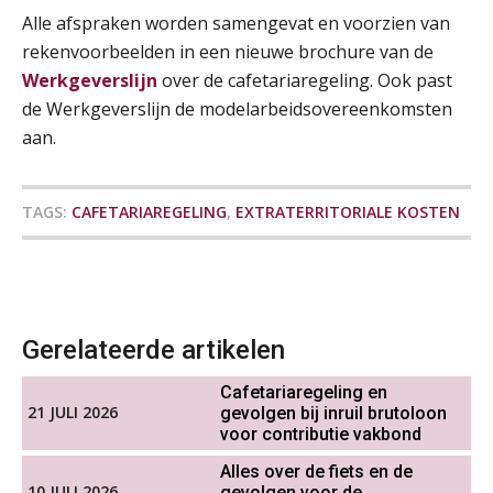
Alle afspraken worden samengevat en voorzien van
rekenvoorbeelden in een nieuwe brochure van de
Online Excel training voor de salarisadministrateur (specialisatie en AI)
Onterechte transitievergoeding
30
terugbetaald krijgen
Werkgeverslijn
over de cafetariaregeling. Ook past
SEP
MOCuitgevers
de Werkgeverslijn de modelarbeidsovereenkomsten
Grip op uren per dienst: 7
veelgemaakte fouten in
aan.
Online cursus Werkkostenregeling
01
projectadministratie
OKT
MOCuitgevers
TAGS:
CAFETARIAREGELING
,
EXTRATERRITORIALE KOSTEN
Online cursus Groene arbeidsvoorwaarden en de gevolgen voor de loonheffingen
05
OKT
MOCuitgevers
De impact van AI op de
salarisadministratie: hoe bereid jij je
voor?
Cursus DGA verlonen
05
OKT
MOCuitgevers
Gerelateerde artikelen
Cafetariaregeling en
Werkdruk drempel voor
Cursus WAZO – verlofvormen
06
verlofopname, duurzame
21 JULI 2026
gevolgen bij inruil brutoloon
inzetbaarheid meer dan aantal
OKT
MOCuitgevers
voor contributie vakbond
vakantiedagen
Alles over de fiets en de
Aanpassingen Wet toekomst
10 JULI 2026
gevolgen voor de