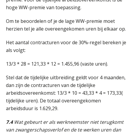
hoge WW-premie van toepassing.
Cursus Samenwerken financiële- en salarisadministratie
09
Om te beoordelen of je de lage WW-premie moet
SEP
MOCuitgevers
herzien tel je alle overeengekomen uren bij elkaar op.
Online cursus Disfunctionerende werknemer: wat nu?
16
Het aantal contracturen voor de 30%-regel bereken je
SEP
MOCuitgevers
als volgt:
Training Grenzen aangeven met zelfvertrouwen en respect
13/3 * 28 = 121,33 * 12 = 1.455,96 (vaste uren).
17
SEP
MOCuitgevers
Stel dat de tijdelijke uitbreiding geldt voor 4 maanden,
dan zijn de contracturen van de tijdelijke
Online cursus Auto, fiets en OV in de salarisadministratie
17
arbeidsovereenkomst: 13/3 * 10 = 43,33 * 4 = 173,33(
SEP
MOCuitgevers
tijdelijke uren). De totaal overeengekomen
arbeidsduur is 1.629,29.
Praktijkdiploma loonadministratie (PDL)
17
SEP
SD Worx
7.4
Wat gebeurt er als werkneemster niet terugkomt
van zwangerschapsverlof en de te werken uren dan