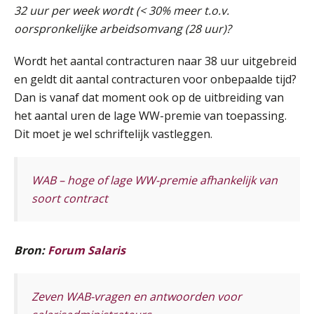
Cursus Samen sterk: efficiënte samenwerking tussen HR en salarisadministratie
17
32 uur per week wordt (< 30% meer t.o.v.
SEP
MOCuitgevers
oorspronkelijke arbeidsomvang (28 uur)?
Pensioen voor de salarisprofessional: ontdek welke verdieping bij jou past
Wordt het aantal contracturen naar 38 uur uitgebreid
21
SEP
MOCuitgevers
en geldt dit aantal contracturen voor onbepaalde tijd?
Dan is vanaf dat moment ook op de uitbreiding van
Online cursus Zzp’er, de Wet DBA en schijnzelfstandigheid
het aantal uren de lage WW-premie van toepassing.
24
De mensen achter de loonstrook: in
SEP
MOCuitgevers
Dit moet je wel schriftelijk vastleggen.
gesprek met Susan Hendriks
Je helpt klanten met hun
Online Excel training voor de salarisadministrateur (basis)
24
administratie — maar hoe zit het met
WAB – hoge of lage WW-premie afhankelijk van
die van jouzelf?
SEP
MOCuitgevers
soort contract
Hoe behoud je financiële talenten in
Cursus Inkomstenbelasting voor de salarisadministrateur
een krappe arbeidsmarkt?
29
SEP
MOCuitgevers
Bron:
Forum Salaris
Onterechte transitievergoeding
terugbetaald krijgen
Online Excel training voor de salarisadministrateur (specialisatie en AI)
30
Zeven WAB-vragen en antwoorden voor
SEP
MOCuitgevers
Grip op uren per dienst: 7