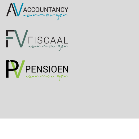
OKT
MOCuitgevers
Online cursus Groene arbeidsvoorwaarden en de gevolgen voor de loonheffingen
05
OKT
MOCuitgevers
Cursus DGA verlonen
05
OKT
MOCuitgevers
Cursus WAZO – verlofvormen
06
OKT
MOCuitgevers
Online training Power Query voor HR en salarisadministrateurs
06
OKT
MOCuitgevers
Online cursus Internationaal thuiswerken en vaste inrichting na 2025 OESO modelverdrag update
07
OKT
MOCuitgevers