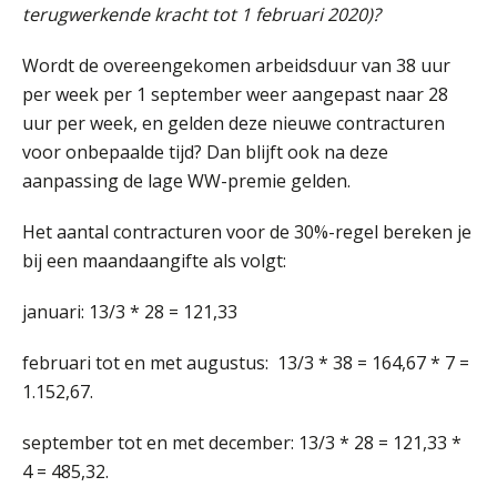
terugwerkende kracht tot 1 februari 2020)?
AUG
MOCuitgevers
Wordt de overeengekomen arbeidsduur van 38 uur
Opfriscursus PDL (NIRPA PE)
26
per week per 1 september weer aangepast naar 28
AUG
Markus Verbeek Praehep
uur per week, en gelden deze nieuwe contracturen
voor onbepaalde tijd? Dan blijft ook na deze
Summercourse Impact en invloed van AI op de salarisverwerking (basis)
26
aanpassing de lage WW-premie gelden.
AUG
MOCuitgevers
Het aantal contracturen voor de 30%-regel bereken je
Summercourse Impact en invloed van AI op de salarisverwerking (verdieping)
27
bij een maandaangifte als volgt:
AUG
MOCuitgevers
januari: 13/3 * 28 = 121,33
Online Vakopleiding Payroll Services (VPS)
28
februari tot en met augustus: 13/3 * 38 = 164,67 * 7 =
AUG
MOCuitgevers
1.152,67.
Opfriscursus VPS (NIRPA PE)
28
september tot en met december: 13/3 * 28 = 121,33 *
AUG
Markus Verbeek Praehep
4 = 485,32.