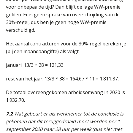
voor onbepaalde tijd? Dan blijft de lage WW-premie
Summercourse: Kiezen en loslaten & een mindset die kansen ziet en vertrouwen geeft
25
gelden. Er is geen sprake van overschrijding van de
AUG
MOCuitgevers
30%-regel, dus ben je geen hoge WW-premie
verschuldigd.
Summercourse: Een mindset die kansen ziet en vertrouwen geeft
25
AUG
MOCuitgevers
Het aantal contracturen voor de 30%-regel bereken je
(bij een maandaangifte) als volgt:
Summercourse: Kiezen wat bij je past, loslaten wat je niet verder helpt
25
januari: 13/3 * 28 = 121,33
AUG
MOCuitgevers
rest van het jaar: 13/3 * 38 = 164,67 * 11 = 1.811,37.
Summercourse Werkkostenregeling
25
AUG
MOCuitgevers
De totaal overeengekomen arbeidsomvang in 2020 is
1.932,70.
Online Opleiding Praktijkdiploma Loonadministratie (PDL)
25
AUG
MOCuitgevers
7.2
Wat gebeurt er als werknemer tot de conclusie is
gekomen dat dit teruggedraaid moet worden per 1
september 2020 naar 28 uur per week (dus niet met
Summercourse Internationaal/grensoverschrijdend werken
25