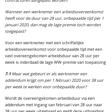
contracturen aangepast worden?
Practical Diploma in Payroll Administration (PDL®)
11
AUG
Markus Verbeek Praehep
Wanneer een werknemer een arbeidsovereenkomst
heeft voor de duur van 28 uur, onbepaalde tijd per 1
HBO Programma Manager Payroll Services & Benefits
14
januari 2020, dan mag de lage premie toch worden
AUG
Markus Verbeek Praehep
toegepast?
Module Arbeidsrecht en Sociale Zekerheid VPS
17
Voor een werknemer met een schriftelijke
AUG
Markus Verbeek Praehep
arbeidsovereenkomst voor onbepaalde tijd met een
vast overeengekomen arbeidsduur van 28 uur per
Module Loonheffingen PDL
week is inderdaad de lage WW-premie van toepassing
20
AUG
Markus Verbeek Praehep
7.1
Maar wat gebeurt er als werknemer een
addendum krijgt om per 1 februari 2020 voor 38 uur
Module Loonheffingen VPS
24
per week te werken voor onbepaalde duur?
AUG
Markus Verbeek Praehep
Wordt de overeengekomen arbeidsduur via een
Summercourse Update loonheffingen en arbeidsrecht
24
addendum met ingang van februari van 28 uur naar
AUG
MOCuitgevers
38 uur per week uitgebreid en geldt deze uitbreiding