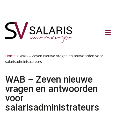
Spring
Door
Spring
Spring
naar
naar
naar
naar
de
de
de
de
hoofdnavigatie
hoofd
eerste
voettekst
inhoud
sidebar
Home
»
WAB – Zeven nieuwe vragen en antwoorden voor
salarisadministrateurs
WAB – Zeven nieuwe
vragen en antwoorden
voor
salarisadministrateurs