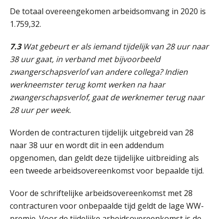
Praktijkdiploma Loonadministratie (PDL®)
De totaal overeengekomen arbeidsomvang in 2020 is
31
AUG
Markus Verbeek Praehep
1.759,32.
7.3
Wat gebeurt er als iemand tijdelijk van 28 uur naar
Cursus Van salarisadministrateur naar beloningsadviseur (basis)
01
38 uur gaat, in verband met bijvoorbeeld
SEP
MOCuitgevers
zwangerschapsverlof van andere collega? Indien
werkneemster terug komt werken na haar
Online cursus Wwft voor salarisadministrateurs (inclusief praktijkmodellen)
03
zwangerschapsverlof, gaat de werknemer terug naar
SEP
MOCuitgevers
28 uur per week.
Online cursus Bedingen in de arbeidsovereenkomst
07
Worden de contracturen tijdelijk uitgebreid van 28
SEP
MOCuitgevers
naar 38 uur en wordt dit in een addendum
opgenomen, dan geldt deze tijdelijke uitbreiding als
Online Excel training voor de salarisadministrateur (verdieping)
08
een tweede arbeidsovereenkomst voor bepaalde tijd.
SEP
MOCuitgevers
Voor de schriftelijke arbeidsovereenkomst met 28
Tweedaagse online Excel training voor de salarisadministrateur (verdieping, specialisatie en AI)
contracturen voor onbepaalde tijd geldt de lage WW-
08
SEP
MOCuitgevers
premie. Voor de tijdelijke arbeidsovereenkomst is de