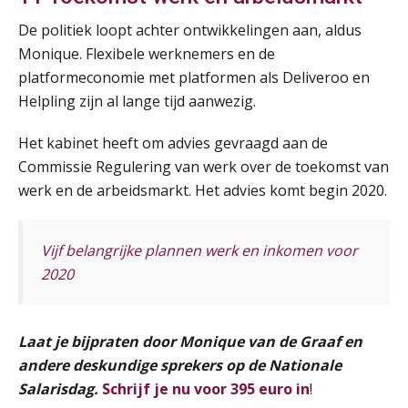
De politiek loopt achter ontwikkelingen aan, aldus
Tweedaagse online Excel training voor de salarisadministrateur (verdieping, specialisatie en AI)
08
Monique. Flexibele werknemers en de
SEP
MOCuitgevers
platformeconomie met platformen als Deliveroo en
Helpling zijn al lange tijd aanwezig.
Cursus Samenwerken financiële- en salarisadministratie
09
SEP
MOCuitgevers
Het kabinet heeft om advies gevraagd aan de
Commissie Regulering van werk over de toekomst van
Online cursus Disfunctionerende werknemer: wat nu?
16
werk en de arbeidsmarkt. Het advies komt begin 2020.
SEP
MOCuitgevers
Vijf belangrijke plannen werk en inkomen voor
Training Grenzen aangeven met zelfvertrouwen en respect
17
2020
SEP
MOCuitgevers
Online cursus Auto, fiets en OV in de salarisadministratie
17
Laat je bijpraten door Monique van de Graaf en
SEP
MOCuitgevers
andere deskundige sprekers op de Nationale
Salarisdag.
Schrijf je nu voor 395 euro in
!
Praktijkdiploma loonadministratie (PDL)
17