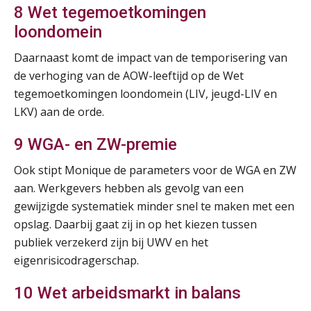
8 Wet tegemoetkomingen
loondomein
Summercourse Internationaal/grensoverschrijdend werken
25
AUG
MOCuitgevers
Daarnaast komt de impact van de temporisering van
de verhoging van de AOW-leeftijd op de Wet
Opfriscursus PDL (NIRPA PE)
tegemoetkomingen loondomein (LIV, jeugd-LIV en
26
AUG
Markus Verbeek Praehep
LKV) aan de orde.
9 WGA- en ZW-premie
Summercourse Impact en invloed van AI op de salarisverwerking (basis)
26
AUG
MOCuitgevers
Ook stipt Monique de parameters voor de WGA en ZW
aan. Werkgevers hebben als gevolg van een
Summercourse Impact en invloed van AI op de salarisverwerking (verdieping)
27
gewijzigde systematiek minder snel te maken met een
AUG
MOCuitgevers
opslag. Daarbij gaat zij in op het kiezen tussen
publiek verzekerd zijn bij UWV en het
Online Vakopleiding Payroll Services (VPS)
eigenrisicodragerschap.
28
AUG
MOCuitgevers
10 Wet arbeidsmarkt in balans