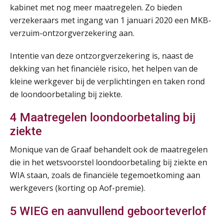
kabinet met nog meer maatregelen. Zo bieden
verzekeraars met ingang van 1 januari 2020 een MKB-
verzuim-ontzorgverzekering aan.
Practical Diploma in Payroll Administration (PDL®)
11
AUG
Markus Verbeek Praehep
Intentie van deze ontzorgverzekering is, naast de
dekking van het financiële risico, het helpen van de
HBO Programma Manager Payroll Services & Benefits
14
kleine werkgever bij de verplichtingen en taken rond
AUG
Markus Verbeek Praehep
de loondoorbetaling bij ziekte.
Module Arbeidsrecht en Sociale Zekerheid VPS
17
4 Maatregelen loondoorbetaling bij
AUG
Markus Verbeek Praehep
ziekte
Monique van de Graaf behandelt ook de maatregelen
Module Loonheffingen PDL
20
die in het wetsvoorstel loondoorbetaling bij ziekte en
AUG
Markus Verbeek Praehep
WIA staan, zoals de financiële tegemoetkoming aan
werkgevers (korting op Aof-premie).
Module Loonheffingen VPS
24
AUG
Markus Verbeek Praehep
5 WIEG en aanvullend geboorteverlof