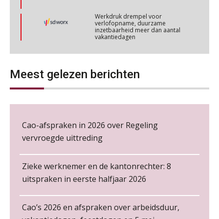
Werkdruk drempel voor
Cursus Wwft en AI
verlofopname, duurzame
05
inzetbaarheid meer dan aantal
NOV
MOCuitgevers
vakantiedagen
Aanpassingen Wet toekomst
Online cursus Regeling vervroegde uittreding/zwaar werk en Wet bedrag ineens
pensioenen, de tijd dringt!
06
NOV
MOCuitgevers
Meest gelezen berichten
Wie alles ziet, draagt alles: de
ongemakkelijke positie van payroll
Loonbeslag in de praktijk, wat moet je als werkgever weten en doen?
12
NOV
MOCuitgevers
Cao-afspraken in 2026 over Regeling
Cursus Copilot in Office (gevorderden)
12
vervroegde uittreding
De kracht van complimenten op de
NOV
MOCuitgevers
werkvloer
Zieke werknemer en de kantonrechter: 8
Online cursus Verplichte toepassing cao en pensioen
18
uitspraken in eerste halfjaar 2026
NOV
MOCuitgevers
Cao’s 2026 en afspraken over arbeidsduur,
Online training Power Pivot (SUPER Draaitabel)
20