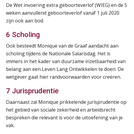
De Wet invoering extra geboorteverlof (WIEG) en de 5
Summercourse Update loonheffingen en arbeidsrecht
24
weken aanvullend geboorteverlof vanaf 1 juli 2020
AUG
MOCuitgevers
zijn ook aan bod.
Summercourse: Kiezen en loslaten & een mindset die kansen ziet en vertrouwen geeft
25
6 Scholing
AUG
MOCuitgevers
Ook besteedt Monique van de Graaf aandacht aan
scholing tijdens de Nationale Salarisdag. Het is
Summercourse: Een mindset die kansen ziet en vertrouwen geeft
25
immers in het kader van duurzame inzetbaarheid van
AUG
MOCuitgevers
belang aan een Leven Lang Ontwikkelen te doen. De
wetgever gaat hier randvoorwaarden voor creëren.
Summercourse: Kiezen wat bij je past, loslaten wat je niet verder helpt
25
AUG
MOCuitgevers
7 Jurisprudentie
Summercourse Werkkostenregeling
Daarnaast zal Monique prikkelende jurisprudentie op
25
AUG
MOCuitgevers
het gebied van sociale zekerheid en arbeidsrecht
bespreken die relevant is voor de uitoefening van je
vak.
Online Opleiding Praktijkdiploma Loonadministratie (PDL)
25
AUG
MOCuitgevers