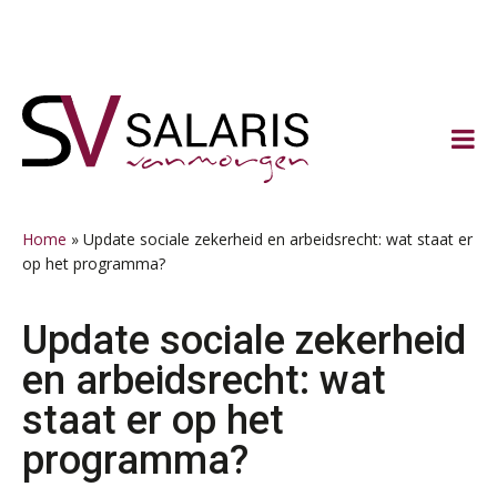
Spring
Door
Spring
Spring
naar
naar
naar
naar
de
de
de
de
hoofdnavigatie
hoofd
eerste
voettekst
inhoud
sidebar
Home
»
Update sociale zekerheid en arbeidsrecht: wat staat er
op het programma?
Update sociale zekerheid
en arbeidsrecht: wat
staat er op het
programma?