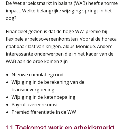
Opfriscursus VPS (NIRPA PE)
28
De Wet arbeidsmarkt in balans (WAB) heeft enorme
AUG
Markus Verbeek Praehep
impact. Welke belangrijke wijziging springt in het
oog?
Praktijkdiploma Loonadministratie (PDL®)
31
Financieel gezien is dat de hoge WW-premie bij
AUG
Markus Verbeek Praehep
flexibele arbeidsovereenkomsten. Vooral de horeca
gaat daar last van krijgen, aldus Monique. Andere
Cursus Van salarisadministrateur naar beloningsadviseur (basis)
01
interessante onderwerpen die in het kader van de
SEP
MOCuitgevers
WAB aan de orde komen zijn:
Online cursus Wwft voor salarisadministrateurs (inclusief praktijkmodellen)
03
Nieuwe cumulatiegrond
SEP
MOCuitgevers
Wijziging in de berekening van de
transitievergoeding
Online cursus Bedingen in de arbeidsovereenkomst
07
Wijziging in de ketenbepaling
SEP
MOCuitgevers
Payrollovereenkomst
Premiedifferentiatie in de WW
Online Excel training voor de salarisadministrateur (verdieping)
08
SEP
MOCuitgevers
11 Toekomst werk en arbeidsmarkt