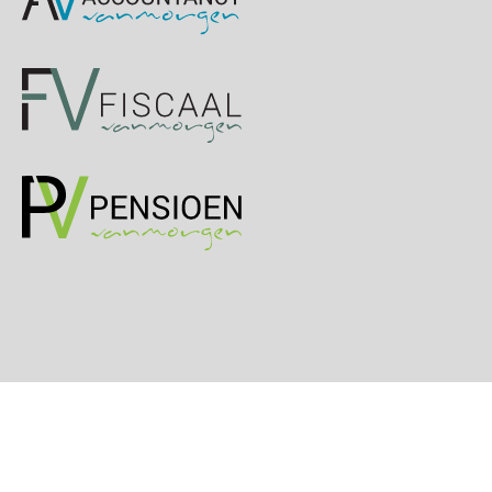
Online cursus Groene arbeidsvoorwaarden en de gevolgen voor de loonheffingen
05
OKT
MOCuitgevers
Cursus DGA verlonen
05
OKT
MOCuitgevers
Cursus WAZO – verlofvormen
06
OKT
MOCuitgevers
Online training Power Query voor HR en salarisadministrateurs
06
OKT
MOCuitgevers
Online cursus Internationaal thuiswerken en vaste inrichting na 2025 OESO modelverdrag update
07
OKT
MOCuitgevers