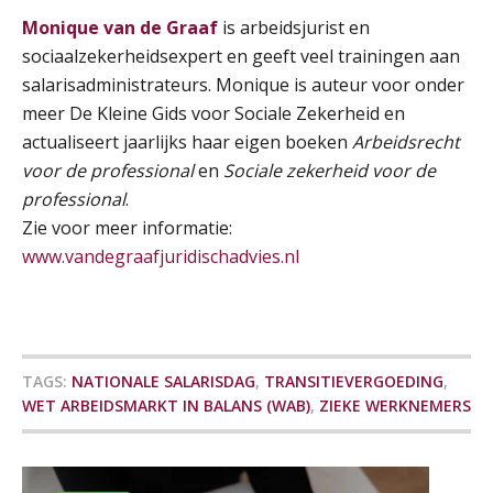
SEP
SD Worx
Monique van de Graaf
is arbeidsjurist en
sociaalzekerheidsexpert en geeft veel trainingen aan
Cursus Samen sterk: efficiënte samenwerking tussen HR en salarisadministratie
17
salarisadministrateurs. Monique is auteur voor onder
SEP
MOCuitgevers
meer De Kleine Gids voor Sociale Zekerheid en
actualiseert jaarlijks haar eigen boeken
Arbeidsrecht
Pensioen voor de salarisprofessional: ontdek welke verdieping bij jou past
21
voor de professional
en
Sociale zekerheid voor de
SEP
MOCuitgevers
professional
.
Zie voor meer informatie:
Online cursus Zzp’er, de Wet DBA en schijnzelfstandigheid
24
www.vandegraafjuridischadvies.nl
SEP
MOCuitgevers
De mensen achter de loonstrook: in
gesprek met Susan Hendriks
Online Excel training voor de salarisadministrateur (basis)
24
Je helpt klanten met hun
SEP
MOCuitgevers
administratie — maar hoe zit het met
TAGS:
NATIONALE SALARISDAG
,
TRANSITIEVERGOEDING
,
die van jouzelf?
WET ARBEIDSMARKT IN BALANS (WAB)
,
ZIEKE WERKNEMERS
Cursus Inkomstenbelasting voor de salarisadministrateur
29
Hoe behoud je financiële talenten in
SEP
MOCuitgevers
een krappe arbeidsmarkt?