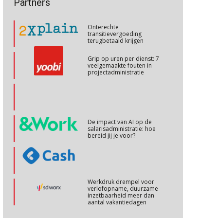
Partners
talenten in een krappe
arbeidsmarkt?
Cursus Internationaal/grensoverschrijdend werken
27
Onterechte
OKT
MOCuitgevers
transitievergoeding
terugbetaald krijgen
Cursus Copilot in Office (basis)
28
Grip op uren per dienst: 7
veelgemaakte fouten in
OKT
MOCuitgevers
projectadministratie
Online cursus Personeel en AVG/privacy
29
OKT
MOCuitgevers
De impact van AI op de
salarisadministratie: hoe
Online cursus omtrent pensioenactualiteiten
03
bereid jij je voor?
NOV
MOCuitgevers
Cursus Werkkostenregeling
04
Werkdruk drempel voor
NOV
MOCuitgevers
verlofopname, duurzame
inzetbaarheid meer dan
aantal vakantiedagen
Cursus Wwft en AI
05