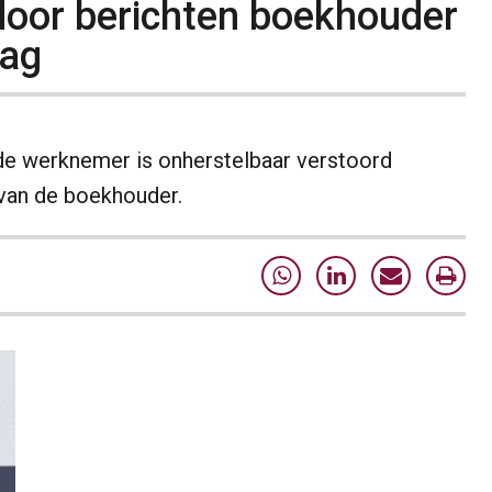
door berichten boekhouder
lag
de werknemer is onherstelbaar verstoord
 van de boekhouder.