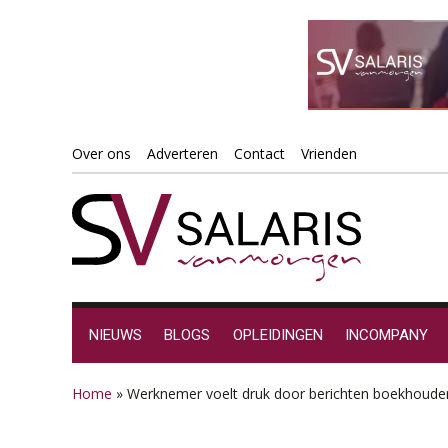
Spring
Door
Spring
Spring
Over ons
Adverteren
Contact
Vrienden
naar
naar
naar
naar
de
de
de
de
hoofdnavigatie
hoofd
eerste
voettekst
inhoud
sidebar
NIEUWS
BLOGS
OPLEIDINGEN
INCOMPANY
Home
»
Werknemer voelt druk door berichten boekhouder –