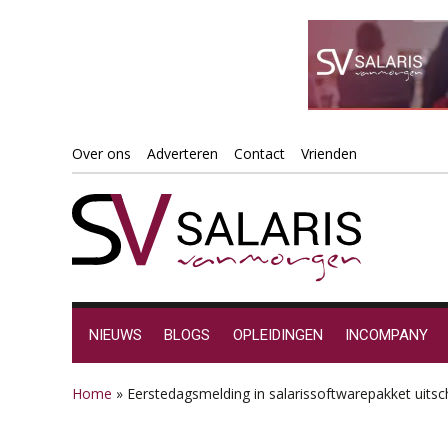
Spring
Door
Spring
Spring
Over ons
Adverteren
Contact
Vrienden
naar
naar
naar
naar
de
de
de
de
hoofdnavigatie
hoofd
eerste
voettekst
inhoud
sidebar
NIEUWS
BLOGS
OPLEIDINGEN
INCOMPANY
Home
»
Eerstedagsmelding in salarissoftwarepakket uits