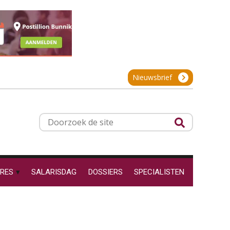
projectadministratie
Cursus Inkomstenbelasting voor de salarisadministrateur
29
SEP
MOCuitgevers
De impact van AI op de
salarisadministratie: hoe
Online Excel training voor de salarisadministrateur (specialisatie en AI)
30
bereid jij je voor?
Nieuwsbrief
SEP
MOCuitgevers
Online cursus Werkkostenregeling
01
Werkdruk drempel voor
Doorzoek
OKT
MOCuitgevers
verlofopname, duurzame
de
inzetbaarheid meer dan
aantal vakantiedagen
site
Online cursus Groene arbeidsvoorwaarden en de gevolgen voor de loonheffingen
05
Aanpassingen Wet toekomst
OKT
MOCuitgevers
pensioenen, de tijd dringt!
RES
SALARISDAG
DOSSIERS
SPECIALISTEN
Wie alles ziet, draagt alles: de
Cursus DGA verlonen
05
ongemakkelijke positie van
OKT
MOCuitgevers
payroll