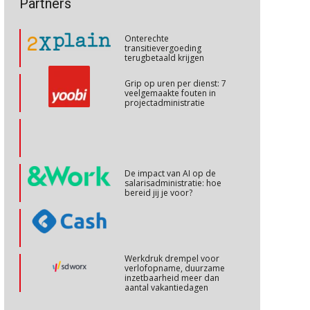
Partners
talenten in een krappe
arbeidsmarkt?
Cursus Cafetariaregelingen/uitruilen arbeidsvoorwaarden
26
Onterechte
OKT
MOCuitgevers
transitievergoeding
terugbetaald krijgen
Online cursus Ontslag van A tot Z, voorkom fouten en kosten
26
Grip op uren per dienst: 7
veelgemaakte fouten in
OKT
MOCuitgevers
projectadministratie
Cursus Internationaal/grensoverschrijdend werken
27
OKT
MOCuitgevers
De impact van AI op de
salarisadministratie: hoe
Cursus Copilot in Office (basis)
28
bereid jij je voor?
OKT
MOCuitgevers
Online cursus Personeel en AVG/privacy
29
Werkdruk drempel voor
OKT
MOCuitgevers
verlofopname, duurzame
inzetbaarheid meer dan
aantal vakantiedagen
Online cursus omtrent pensioenactualiteiten
03