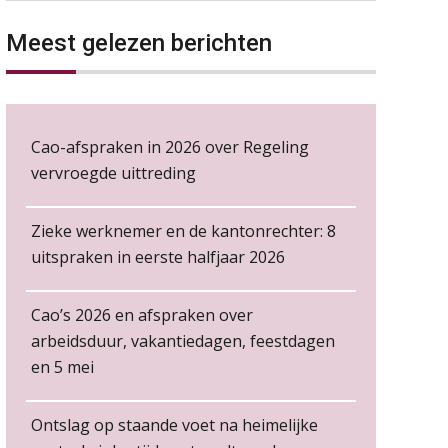
Aanpassingen Wet toekomst
NOV
MOCuitgevers
pensioenen, de tijd dringt!
Meest gelezen berichten
Wie alles ziet, draagt alles: de
Cursus Werkkostenregeling
04
ongemakkelijke positie van
NOV
MOCuitgevers
payroll
Cursus Wwft en AI
Cao-afspraken in 2026 over Regeling
05
NOV
MOCuitgevers
vervroegde uittreding
De kracht van complimenten
op de werkvloer
Online cursus Regeling vervroegde uittreding/zwaar werk en Wet bedrag ineens
06
Zieke werknemer en de kantonrechter: 8
NOV
MOCuitgevers
uitspraken in eerste halfjaar 2026
Loonbeslag in de praktijk, wat moet je als werkgever weten en doen?
12
Cao’s 2026 en afspraken over
NOV
MOCuitgevers
arbeidsduur, vakantiedagen, feestdagen
en 5 mei
Salarisadministrateur – Amersfoort
Non-actiefstelling en
Cursus Copilot in Office (gevorderden)
12
schorsing: de regels, de
aaff
risico’s en de
NOV
MOCuitgevers
loondoorbetaling
Ontslag op staande voet na heimelijke