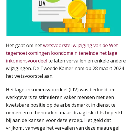
HBO Programma Manager Payroll Services & Benefits
14
AUG
Markus Verbeek Praehep
Module Arbeidsrecht en Sociale Zekerheid VPS
17
AUG
Markus Verbeek Praehep
Het gaat om het
wetsvoorstel wijziging van de Wet
tegemoetkomingen loondomein teneinde het lage
Module Loonheffingen PDL
20
inkomensvoordeel
te laten vervallen en enkele andere
AUG
Markus Verbeek Praehep
wijzigingen. De Tweede Kamer nam op 28 maart 2024
het wetsvoorstel aan.
Module Loonheffingen VPS
24
AUG
Markus Verbeek Praehep
Het lage-inkomensvoordeel (LIV) was bedoeld om
werkgevers te stimuleren vaker mensen met een
Summercourse Update loonheffingen en arbeidsrecht
kwetsbare positie op de arbeidsmarkt in dienst te
24
AUG
MOCuitgevers
nemen en te behouden, maar draagt slechts beperkt
bij aan de kansen voor deze groep. Het geld dat
vrijkomt vanwege het vervallen van deze maatregel
Summercourse: Kiezen en loslaten & een mindset die kansen ziet en vertrouwen geeft
25