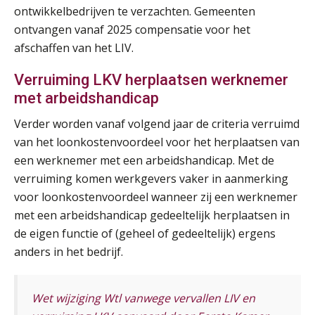
ontwikkelbedrijven te verzachten. Gemeenten
ontvangen vanaf 2025 compensatie voor het
Cursus Van salarisadministrateur naar beloningsadviseur (basis)
01
afschaffen van het LIV.
SEP
MOCuitgevers
Verruiming LKV herplaatsen werknemer
Online cursus Wwft voor salarisadministrateurs (inclusief praktijkmodellen)
03
met arbeidshandicap
SEP
MOCuitgevers
Verder worden vanaf volgend jaar de criteria verruimd
van het loonkostenvoordeel voor het herplaatsen van
Online cursus Bedingen in de arbeidsovereenkomst
07
een werknemer met een arbeidshandicap. Met de
SEP
MOCuitgevers
verruiming komen werkgevers vaker in aanmerking
voor loonkostenvoordeel wanneer zij een werknemer
Online Excel training voor de salarisadministrateur (verdieping)
08
met een arbeidshandicap gedeeltelijk herplaatsen in
SEP
MOCuitgevers
de eigen functie of (geheel of gedeeltelijk) ergens
anders in het bedrijf.
Tweedaagse online Excel training voor de salarisadministrateur (verdieping, specialisatie en AI)
08
SEP
MOCuitgevers
Wet wijziging Wtl vanwege vervallen LIV en