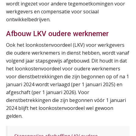
wordt ingezet voor andere tegemoetkomingen voor
AUG
MOCuitgevers
werkgevers en compensatie voor sociaal
ontwikkelbedrijven.
Summercourse: Een mindset die kansen ziet en vertrouwen geeft
25
AUG
MOCuitgevers
Afbouw LKV oudere werknemer
Summercourse: Kiezen wat bij je past, loslaten wat je niet verder helpt
Ook het loonkostenvoordeel (LKV) voor werkgevers
25
AUG
MOCuitgevers
die oudere werknemers in dienst hebben, wordt vanaf
volgend jaar stapsgewijs afgebouwd. Dit houdt in dat
het loonkostenvoordeel voor oudere werknemers
Summercourse Werkkostenregeling
25
voor dienstbetrekkingen die zijn begonnen op of na 1
AUG
MOCuitgevers
januari 2024 wordt verlaagd (per 1 januari 2025) en
afgeschaft (per 1 januari 2026). Voor
Online Opleiding Praktijkdiploma Loonadministratie (PDL)
25
dienstbetrekkingen die zijn begonnen vóór 1 januari
AUG
MOCuitgevers
2024 blijft het loonkostenvoordeel wel gewoon
gelden.
Summercourse Internationaal/grensoverschrijdend werken
25
AUG
MOCuitgevers
Stapsgewijze afschaffing LKV oudere