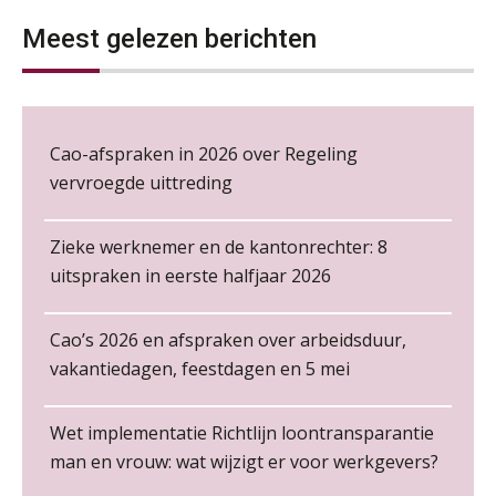
Online cursus Regeling vervroegde uittreding/zwaar werk en Wet bedrag ineens
06
pensioenen, de tijd dringt!
NOV
MOCuitgevers
Meest gelezen berichten
Wie alles ziet, draagt alles: de
ongemakkelijke positie van payroll
Loonbeslag in de praktijk, wat moet je als werkgever weten en doen?
12
NOV
MOCuitgevers
Cao-afspraken in 2026 over Regeling
Cursus Copilot in Office (gevorderden)
vervroegde uittreding
12
NOV
MOCuitgevers
De kracht van complimenten op de
werkvloer
Zieke werknemer en de kantonrechter: 8
Online cursus Verplichte toepassing cao en pensioen
18
uitspraken in eerste halfjaar 2026
NOV
MOCuitgevers
Cao’s 2026 en afspraken over arbeidsduur,
Online training Power Pivot (SUPER Draaitabel)
20
vakantiedagen, feestdagen en 5 mei
NOV
MOCuitgevers
Salarisadministrateur – Amersfoort
aaff
Non-actiefstelling en schorsing: de
Wet implementatie Richtlijn loontransparantie
regels, de risico’s en de
Online Excel en AI training voor de salarisadministrateur
26
loondoorbetaling
man en vrouw: wat wijzigt er voor werkgevers?
NOV
MOCuitgevers
Salarisadministrateur | Detachering