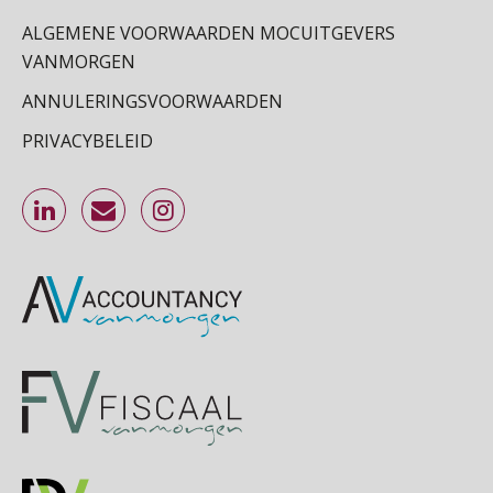
SEP
MOCuitgevers
ALGEMENE VOORWAARDEN MOCUITGEVERS
VANMORGEN
Online Excel training voor de salarisadministrateur (basis)
24
ANNULERINGSVOORWAARDEN
SEP
MOCuitgevers
PRIVACYBELEID
Cursus Inkomstenbelasting voor de salarisadministrateur
29
SEP
MOCuitgevers
Online Excel training voor de salarisadministrateur (specialisatie en AI)
30
SEP
MOCuitgevers
Online cursus Werkkostenregeling
01
OKT
MOCuitgevers
Online cursus Groene arbeidsvoorwaarden en de gevolgen voor de loonheffingen
05
OKT
MOCuitgevers