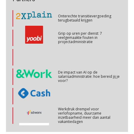
een krappe arbeidsmarkt?
Cursus Copilot in Office (basis)
Onterechte transitievergoeding
28
terugbetaald krijgen
OKT
MOCuitgevers
Grip op uren per dienst: 7
veelgemaakte fouten in
Online cursus Personeel en AVG/privacy
29
projectadministratie
OKT
MOCuitgevers
Online cursus omtrent pensioenactualiteiten
03
NOV
MOCuitgevers
De impact van AI op de
salarisadministratie: hoe bereid jij je
voor?
Cursus Werkkostenregeling
04
NOV
MOCuitgevers
Werkdruk drempel voor
Cursus Wwft en AI
05
verlofopname, duurzame
inzetbaarheid meer dan aantal
NOV
MOCuitgevers
vakantiedagen
Aanpassingen Wet toekomst