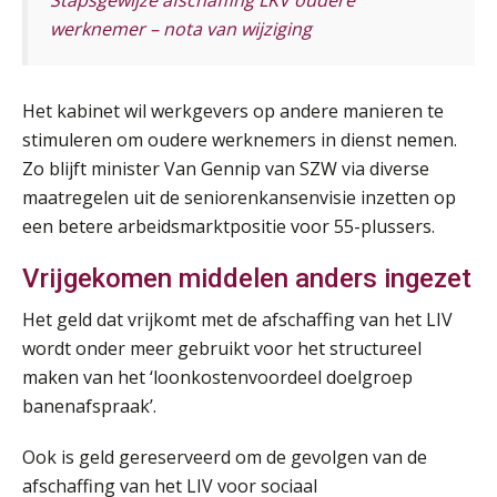
Opfriscursus PDL (NIRPA PE)
26
werknemer – nota van wijziging
AUG
Markus Verbeek Praehep
Summercourse Impact en invloed van AI op de salarisverwerking (basis)
Het kabinet wil werkgevers op andere manieren te
26
AUG
MOCuitgevers
stimuleren om oudere werknemers in dienst nemen.
Zo blijft minister Van Gennip van SZW via diverse
maatregelen uit de seniorenkansenvisie inzetten op
Summercourse Impact en invloed van AI op de salarisverwerking (verdieping)
27
een betere arbeidsmarktpositie voor 55-plussers.
AUG
MOCuitgevers
Vrijgekomen middelen anders ingezet
Online Vakopleiding Payroll Services (VPS)
28
AUG
MOCuitgevers
Het geld dat vrijkomt met de afschaffing van het LIV
wordt onder meer gebruikt voor het structureel
Opfriscursus VPS (NIRPA PE)
maken van het ‘loonkostenvoordeel doelgroep
28
AUG
Markus Verbeek Praehep
banenafspraak’.
Ook is geld gereserveerd om de gevolgen van de
Praktijkdiploma Loonadministratie (PDL®)
31
afschaffing van het LIV voor sociaal
AUG
Markus Verbeek Praehep