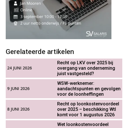
OKT
MOCuitgevers
Online cursus Groene arbeidsvoorwaarden en de gevolgen voor de loonheffingen
05
OKT
MOCuitgevers
De impact van AI op de
salarisadministratie: hoe bereid jij je
voor?
Cursus DGA verlonen
05
OKT
MOCuitgevers
Gerelateerde artikelen
Recht op LKV over 2025 bij
Werkdruk drempel voor
Cursus WAZO – verlofvormen
06
verlofopname, duurzame
24 JUNI 2026
overgang van onderneming
inzetbaarheid meer dan aantal
OKT
MOCuitgevers
juist vastgesteld?
vakantiedagen
WSW-werknemer:
Aanpassingen Wet toekomst
Online training Power Query voor HR en salarisadministrateurs
9 JUNI 2026
aandachtspunten en gevolgen
06
pensioenen, de tijd dringt!
voor de loonheffingen
OKT
MOCuitgevers
Recht op loonkostenvoordeel
Wie alles ziet, draagt alles: de
ongemakkelijke positie van payroll
8 JUNI 2026
over 2025 – beschikking Wtl
Online cursus Internationaal thuiswerken en vaste inrichting na 2025 OESO modelverdrag update
07
komt voor 1 augustus 2026
OKT
MOCuitgevers
Wet loonkostenvoordeel