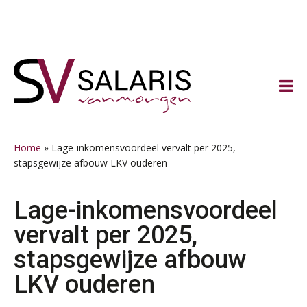
Spring
Door
Spring
Spring
naar
naar
naar
naar
de
de
de
de
hoofdnavigatie
hoofd
eerste
voettekst
inhoud
sidebar
Home
»
Lage-inkomensvoordeel vervalt per 2025,
stapsgewijze afbouw LKV ouderen
Lage-inkomensvoordeel
vervalt per 2025,
stapsgewijze afbouw
LKV ouderen