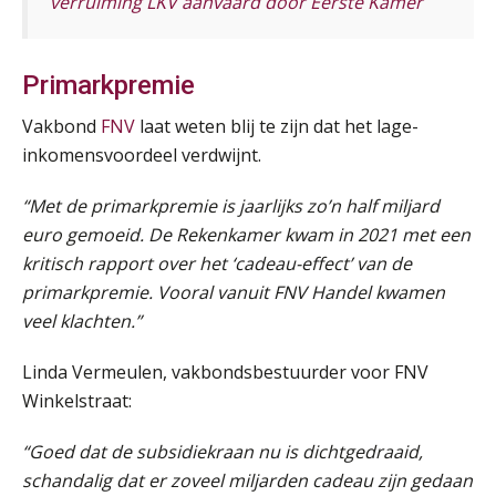
verruiming LKV aanvaard door Eerste Kamer
Cursus Samenwerken financiële- en salarisadministratie
09
SEP
MOCuitgevers
Primarkpremie
Online cursus Disfunctionerende werknemer: wat nu?
16
SEP
MOCuitgevers
Vakbond
FNV
laat weten blij te zijn dat het lage-
inkomensvoordeel verdwijnt.
Training Grenzen aangeven met zelfvertrouwen en respect
17
“Met de primarkpremie is jaarlijks zo’n half miljard
SEP
MOCuitgevers
euro gemoeid. De Rekenkamer kwam in 2021 met een
kritisch rapport over het ‘cadeau-effect’ van de
Online cursus Auto, fiets en OV in de salarisadministratie
17
primarkpremie. Vooral vanuit FNV Handel kwamen
SEP
MOCuitgevers
veel klachten.”
Praktijkdiploma loonadministratie (PDL)
17
Linda Vermeulen, vakbondsbestuurder voor FNV
SEP
SD Worx
Winkelstraat:
Cursus Samen sterk: efficiënte samenwerking tussen HR en salarisadministratie
“Goed dat de subsidiekraan nu is dichtgedraaid,
17
SEP
MOCuitgevers
schandalig dat er zoveel miljarden cadeau zijn gedaan