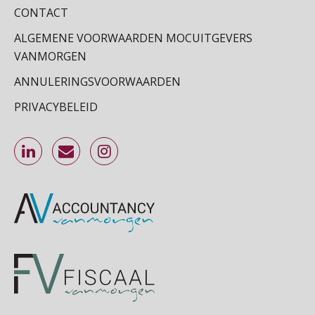
Online Excel training voor de salarisadministrateur (basis)
CONTACT
24
SEP
MOCuitgevers
ALGEMENE VOORWAARDEN MOCUITGEVERS
VANMORGEN
Cursus Inkomstenbelasting voor de salarisadministrateur
29
ANNULERINGSVOORWAARDEN
SEP
MOCuitgevers
PRIVACYBELEID
Online Excel training voor de salarisadministrateur (specialisatie en AI)
30
SEP
MOCuitgevers
Online cursus Werkkostenregeling
01
OKT
MOCuitgevers
Online cursus Groene arbeidsvoorwaarden en de gevolgen voor de loonheffingen
05
OKT
MOCuitgevers
Cursus DGA verlonen
05
OKT
MOCuitgevers