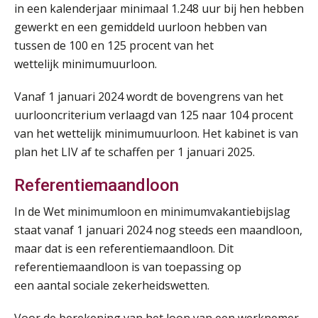
in een kalenderjaar minimaal 1.248 uur bij hen hebben
Training Grenzen aangeven met zelfvertrouwen en respect
17
gewerkt en een gemiddeld uurloon hebben van
SEP
MOCuitgevers
tussen de 100 en 125 procent van het
wettelijk minimumuurloon.
Online cursus Auto, fiets en OV in de salarisadministratie
17
SEP
MOCuitgevers
Vanaf 1 januari 2024 wordt de bovengrens van het
uurlooncriterium verlaagd van 125 naar 104 procent
van het wettelijk minimumuurloon. Het kabinet is van
Praktijkdiploma loonadministratie (PDL)
17
plan het LIV af te schaffen per 1 januari 2025.
SEP
SD Worx
Referentiemaandloon
Cursus Samen sterk: efficiënte samenwerking tussen HR en salarisadministratie
17
SEP
MOCuitgevers
In de Wet minimumloon en minimumvakantiebijslag
staat vanaf 1 januari 2024 nog steeds een maandloon,
Pensioen voor de salarisprofessional: ontdek welke verdieping bij jou past
maar dat is een referentiemaandloon. Dit
21
SEP
MOCuitgevers
referentiemaandloon is van toepassing op
een aantal sociale zekerheidswetten.
Online cursus Zzp’er, de Wet DBA en schijnzelfstandigheid
24
Voor de berekening van het loon van een werknemer