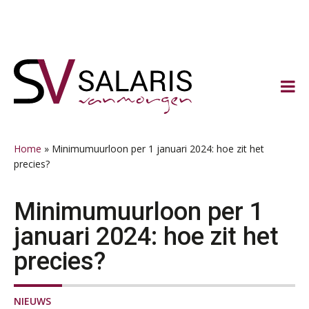
Spring
Door
Spring
Spring
naar
naar
naar
naar
de
de
de
de
hoofdnavigatie
hoofd
eerste
voettekst
inhoud
sidebar
Home
»
Minimumuurloon per 1 januari 2024: hoe zit het
precies?
Minimumuurloon per 1
januari 2024: hoe zit het
precies?
NIEUWS