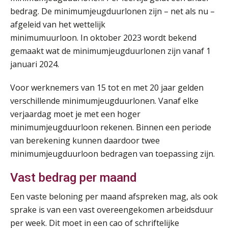
bedrag. De minimumjeugduurlonen zijn – net als nu –
afgeleid van het wettelijk
minimumuurloon. In oktober 2023 wordt bekend
gemaakt wat de minimumjeugduurlonen zijn vanaf 1
januari 2024.
Voor werknemers van 15 tot en met 20 jaar gelden
Lonen in de Jaarrekening (NIRPA PE)
07
verschillende minimumjeugduurlonen. Vanaf elke
AUG
Markus Verbeek Praehep
verjaardag moet je met een hoger
minimumjeugduurloon rekenen. Binnen een periode
Practical Diploma in Payroll Administration (PDL®)
11
van berekening kunnen daardoor twee
AUG
Markus Verbeek Praehep
minimumjeugduurloon bedragen van toepassing zijn.
Vast bedrag per maand
HBO Programma Manager Payroll Services & Benefits
14
AUG
Markus Verbeek Praehep
Een vaste beloning per maand afspreken mag, als ook
sprake is van een vast overeengekomen arbeidsduur
Module Arbeidsrecht en Sociale Zekerheid VPS
17
per week. Dit moet in een cao of schriftelijke