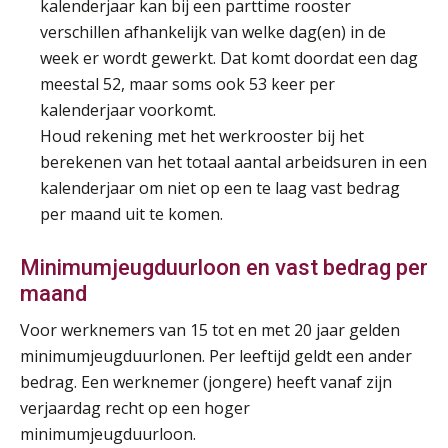
kalenderjaar kan bij een parttime rooster
verschillen afhankelijk van welke dag(en) in de
Summercourse Impact en invloed van AI op de salarisverwerking (verdieping)
27
week er wordt gewerkt. Dat komt doordat een dag
AUG
MOCuitgevers
meestal 52, maar soms ook 53 keer per
kalenderjaar voorkomt.
Online Vakopleiding Payroll Services (VPS)
28
Houd rekening met het werkrooster bij het
AUG
MOCuitgevers
berekenen van het totaal aantal arbeidsuren in een
kalenderjaar om niet op een te laag vast bedrag
Opfriscursus VPS (NIRPA PE)
28
per maand uit te komen.
AUG
Markus Verbeek Praehep
Minimumjeugduurloon en vast bedrag per
Praktijkdiploma Loonadministratie (PDL®)
31
maand
AUG
Markus Verbeek Praehep
Voor werknemers van 15 tot en met 20 jaar gelden
minimumjeugduurlonen. Per leeftijd geldt een ander
Cursus Van salarisadministrateur naar beloningsadviseur (basis)
01
bedrag. Een werknemer (jongere) heeft vanaf zijn
SEP
MOCuitgevers
verjaardag recht op een hoger
minimumjeugduurloon.
Online cursus Wwft voor salarisadministrateurs (inclusief praktijkmodellen)