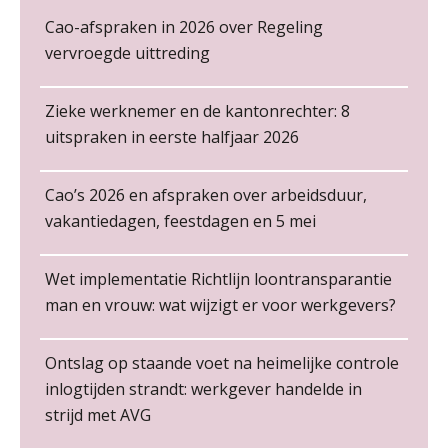
Cao-afspraken in 2026 over Regeling
Cursus Copilot in Office (gevorderden)
De kracht van complimenten op de
12
werkvloer
vervroegde uittreding
NOV
MOCuitgevers
Online cursus Verplichte toepassing cao en pensioen
Zieke werknemer en de kantonrechter: 8
18
NOV
MOCuitgevers
uitspraken in eerste halfjaar 2026
Online training Power Pivot (SUPER Draaitabel)
20
Cao’s 2026 en afspraken over arbeidsduur,
NOV
MOCuitgevers
Non-actiefstelling en schorsing: de
vakantiedagen, feestdagen en 5 mei
regels, de risico’s en de
Financieel administratief medewerker – Zwolle
loondoorbetaling
PIA Group
Online Excel en AI training voor de salarisadministrateur
26
Wet implementatie Richtlijn loontransparantie
De mensen achter de loonstrook: in
NOV
MOCuitgevers
gesprek met Susan Hendriks
man en vrouw: wat wijzigt er voor werkgevers?
Salarisadministrateur | Detachering
Je helpt klanten met hun
Cursus Impact en invloed van AI op de salarisverwerking (basis)
26
a•s WORKS
administratie — maar hoe zit het met
Ontslag op staande voet na heimelijke controle
NOV
MOCuitgevers
die van jouzelf?
inlogtijden strandt: werkgever handelde in
strijd met AVG
Hoe behoud je financiële talenten in
Salarisadministrateur (20–28 uur per week)
Training Kiezen wat bij je past, loslaten wat je niet verder helpt
een krappe arbeidsmarkt?
01