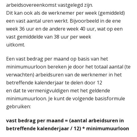
AUG
Markus Verbeek Praehep
arbeidsovereenkomst vastgelegd zijn.
Dit kan ook als de werknemer per week (gemiddeld)
Module Loonheffingen PDL
20
een vast aantal uren werkt. Bijvoorbeeld in de ene
AUG
Markus Verbeek Praehep
week 36 uur en de andere week 40 uur, wat op een
vast gemiddelde van 38 uur per week
Module Loonheffingen VPS
uitkomt.
24
AUG
Markus Verbeek Praehep
Een vast bedrag per maand op basis van het
minimumuurloon bereken je door het totaal aantal (te
Summercourse Update loonheffingen en arbeidsrecht
24
verwachten) arbeidsuren van de werknemer in het
AUG
MOCuitgevers
betreffende kalenderjaar te delen door 12
en dat te vermenigvuldigen met het geldende
Summercourse: Kiezen en loslaten & een mindset die kansen ziet en vertrouwen geeft
25
minimumuurloon. Je kunt de volgende basisformule
AUG
MOCuitgevers
gebruiken:
Summercourse: Een mindset die kansen ziet en vertrouwen geeft
25
vast bedrag per maand = (aantal arbeidsuren in
AUG
MOCuitgevers
betreffende kalenderjaar / 12) * minimumuurloon