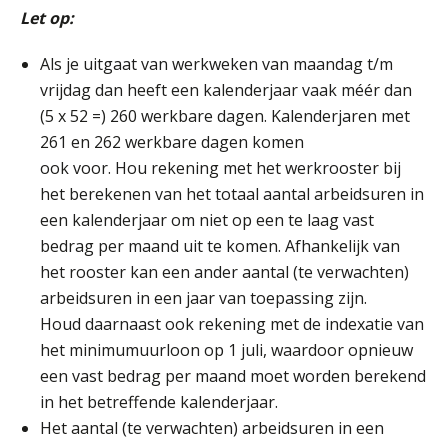
Summercourse: Kiezen wat bij je past, loslaten wat je niet verder helpt
Let op:
25
AUG
MOCuitgevers
Als je uitgaat van werkweken van maandag t/m
vrijdag dan heeft een kalenderjaar vaak méér dan
Summercourse Werkkostenregeling
25
(5 x 52 =) 260 werkbare dagen. Kalenderjaren met
AUG
MOCuitgevers
261 en 262 werkbare dagen komen
ook voor. Hou rekening met het werkrooster bij
Online Opleiding Praktijkdiploma Loonadministratie (PDL)
25
het berekenen van het totaal aantal arbeidsuren in
AUG
MOCuitgevers
een kalenderjaar om niet op een te laag vast
bedrag per maand uit te komen. Afhankelijk van
Summercourse Internationaal/grensoverschrijdend werken
25
het rooster kan een ander aantal (te verwachten)
AUG
MOCuitgevers
arbeidsuren in een jaar van toepassing zijn.
Houd daarnaast ook rekening met de indexatie van
Opfriscursus PDL (NIRPA PE)
26
het minimumuurloon op 1 juli, waardoor opnieuw
AUG
Markus Verbeek Praehep
een vast bedrag per maand moet worden berekend
in het betreffende kalenderjaar.
Summercourse Impact en invloed van AI op de salarisverwerking (basis)
26
Het aantal (te verwachten) arbeidsuren in een
AUG
MOCuitgevers