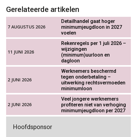
Cursus DGA verlonen
05
Gerelateerde artikelen
OKT
MOCuitgevers
Werkdruk drempel voor
Detailhandel gaat hoger
verlofopname, duurzame
inzetbaarheid meer dan aantal
7 AUGUSTUS 2026
minimumjeugdloon in 2027
Cursus WAZO – verlofvormen
06
vakantiedagen
voelen
OKT
MOCuitgevers
Aanpassingen Wet toekomst
Rekenregels per 1 juli 2026 –
pensioenen, de tijd dringt!
wijzigingen
11 JUNI 2026
Online training Power Query voor HR en salarisadministrateurs
06
(minimum)uurloon en
OKT
MOCuitgevers
dagloon
Wie alles ziet, draagt alles: de
ongemakkelijke positie van payroll
Werknemers beschermd
tegen onderbetaling –
Online cursus Internationaal thuiswerken en vaste inrichting na 2025 OESO modelverdrag update
07
2 JUNI 2026
uitwerking rechtsvermoeden
OKT
MOCuitgevers
minimumloon
Veel jongere werknemers
Cursus Van salarisadministrateur naar beloningsadviseur (verdieping)
De kracht van complimenten op de
07
2 JUNI 2026
profiteren niet van verhoging
werkvloer
OKT
MOCuitgevers
minimumjeugdloon per 2027
Goed werkgeverschap in mkb
Online cursus Nog meer bedingen in de arbeidsovereenkomst
Hoofdsponsor
08
geremd door administratieve druk
OKT
MOCuitgevers