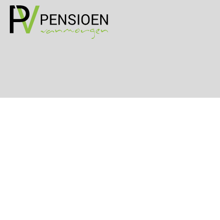
Cursus WAZO – verlofvormen
06
OKT
MOCuitgevers
Online training Power Query voor HR en salarisadministrateurs
06
OKT
MOCuitgevers
Online cursus Internationaal thuiswerken en vaste inrichting na 2025 OESO modelverdrag update
07
OKT
MOCuitgevers
Cursus Van salarisadministrateur naar beloningsadviseur (verdieping)
07
OKT
MOCuitgevers
Online cursus Nog meer bedingen in de arbeidsovereenkomst
08
OKT
MOCuitgevers
Online cursus Update loonheffingen en arbeidsrecht