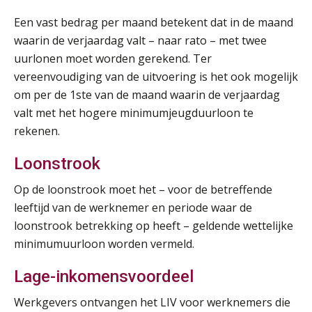
03
SEP
MOCuitgevers
Een vast bedrag per maand betekent dat in de maand
waarin de verjaardag valt – naar rato – met twee
Online cursus Bedingen in de arbeidsovereenkomst
07
uurlonen moet worden gerekend. Ter
SEP
MOCuitgevers
vereenvoudiging van de uitvoering is het ook mogelijk
om per de 1ste van de maand waarin de verjaardag
Online Excel training voor de salarisadministrateur (verdieping)
valt met het hogere minimumjeugduurloon te
08
SEP
MOCuitgevers
rekenen.
Loonstrook
Tweedaagse online Excel training voor de salarisadministrateur (verdieping, specialisatie en AI)
08
SEP
MOCuitgevers
Op de loonstrook moet het – voor de betreffende
leeftijd van de werknemer en periode waar de
Cursus Samenwerken financiële- en salarisadministratie
09
loonstrook betrekking op heeft – geldende wettelijke
SEP
MOCuitgevers
minimumuurloon worden vermeld.
Lage-inkomensvoordeel
Online cursus Disfunctionerende werknemer: wat nu?
16
SEP
MOCuitgevers
Werkgevers ontvangen het LIV voor werknemers die