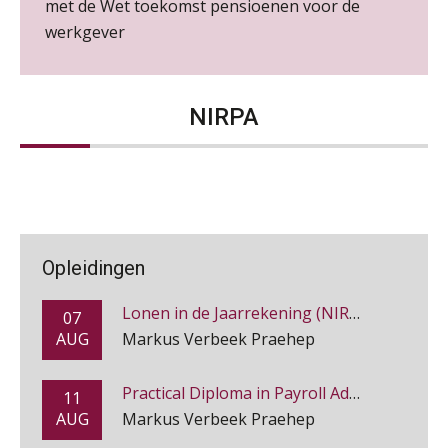
met de Wet toekomst pensioenen voor de
NOV
MOCuitgevers
die van jouzelf?
werkgever
Payroll specialist
Hoe behoud je financiële talenten in
Online Excel en AI training voor de salarisadministrateur
26
Meijers makelaars in assurantiën
een krappe arbeidsmarkt?
NOV
MOCuitgevers
NIRPA
Onterechte transitievergoeding
terugbetaald krijgen
HR Officer
Cursus Impact en invloed van AI op de salarisverwerking (basis)
26
PIA Group
NOV
MOCuitgevers
Grip op uren per dienst: 7
veelgemaakte fouten in
projectadministratie
Inkomstenbelasting voor de Salarisadministrateur (NIRPA PE)
05
Salarisadministrateur (20–28 uur per week)
AUG
Markus Verbeek Praehep
Vakadi
Opleidingen
Lonen in de Jaarrekening (NIRPA PE)
De impact van AI op de
07
salarisadministratie: hoe bereid jij je
Zelfstandig Administrateur Elysee
AUG
Markus Verbeek Praehep
voor?
PIA Group
Practical Diploma in Payroll Administration (PDL®)
11
AUG
Markus Verbeek Praehep
Senior Payroll Officer
Werkdruk drempel voor
Forvis Mazars
verlofopname, duurzame