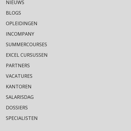
NIEUWS
SEP
MOCuitgevers
BLOGS
Salarisadministrateur | Detachering
Online cursus Disfunctionerende werknemer: wat nu?
16
OPLEIDINGEN
a•s WORKS
SEP
MOCuitgevers
INCOMPANY
Training Grenzen aangeven met zelfvertrouwen en respect
17
SUMMERCOURSES
SEP
MOCuitgevers
EXCEL CURSUSSEN
PARTNERS
Online cursus Auto, fiets en OV in de salarisadministratie
17
SEP
MOCuitgevers
VACATURES
KANTOREN
Praktijkdiploma loonadministratie (PDL)
17
SEP
SD Worx
SALARISDAG
DOSSIERS
Cursus Samen sterk: efficiënte samenwerking tussen HR en salarisadministratie
17
SPECIALISTEN
SEP
MOCuitgevers