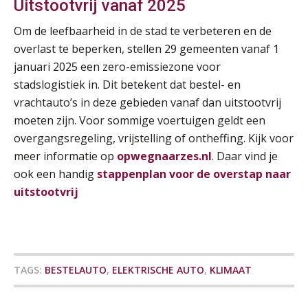
Uitstootvrij vanaf 2025
SEP
SD Worx
Om de leefbaarheid in de stad te verbeteren en de
Cursus Samen sterk: efficiënte samenwerking tussen HR en salarisadministratie
17
overlast te beperken, stellen 29 gemeenten vanaf 1
De mensen achter de loonstrook: in
SEP
MOCuitgevers
januari 2025 een zero-emissiezone voor
gesprek met Susan Hendriks
stadslogistiek in. Dit betekent dat bestel- en
Je helpt klanten met hun
Pensioen voor de salarisprofessional: ontdek welke verdieping bij jou past
vrachtauto’s in deze gebieden vanaf dan uitstootvrij
21
administratie — maar hoe zit het met
SEP
MOCuitgevers
die van jouzelf?
moeten zijn. Voor sommige voertuigen geldt een
overgangsregeling, vrijstelling of ontheffing. Kijk voor
Hoe behoud je financiële talenten in
Online cursus Zzp’er, de Wet DBA en schijnzelfstandigheid
meer informatie op
opwegnaarzes.nl
. Daar vind je
24
een krappe arbeidsmarkt?
SEP
MOCuitgevers
ook een handig
stappenplan voor de overstap naar
uitstootvrij
Onterechte transitievergoeding
terugbetaald krijgen
Online Excel training voor de salarisadministrateur (basis)
24
SEP
MOCuitgevers
Grip op uren per dienst: 7
veelgemaakte fouten in
projectadministratie
Cursus Inkomstenbelasting voor de salarisadministrateur
29
TAGS:
BESTELAUTO
,
ELEKTRISCHE AUTO
,
KLIMAAT
SEP
MOCuitgevers