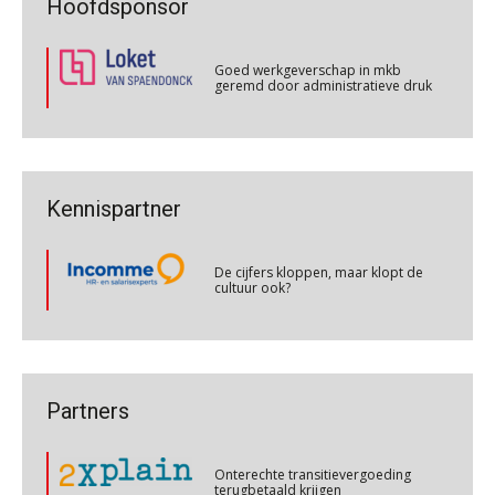
Hoofdsponsor
geremd door administratieve druk
Online cursus Internationaal thuiswerken en vaste inrichting na 2025 OESO modelverdrag update
07
Goed werkgeverschap in mkb
OKT
MOCuitgevers
geremd door administratieve druk
Cursus Van salarisadministrateur naar beloningsadviseur (verdieping)
Goed werkgeverschap in mkb
07
geremd door administratieve druk
OKT
MOCuitgevers
Non-actiefstelling en schorsing: de
regels, de risico’s en de
De cijfers kloppen, maar klopt de
loondoorbetaling
Kennispartner
cultuur ook?
Online cursus Nog meer bedingen in de arbeidsovereenkomst
08
De mensen achter de loonstrook: in
OKT
MOCuitgevers
gesprek met Susan Hendriks
De cijfers kloppen, maar klopt de
cultuur ook?
Je helpt klanten met hun
Online cursus Update loonheffingen en arbeidsrecht
08
administratie — maar hoe zit het met
De cijfers kloppen, maar klopt de
OKT
MOCuitgevers
die van jouzelf?
cultuur ook?
Hoe behoud je financiële talenten in
Cursus Cafetariaregelingen/uitruilen arbeidsvoorwaarden
Partners
26
een krappe arbeidsmarkt?
OKT
MOCuitgevers
Onterechte transitievergoeding
terugbetaald krijgen