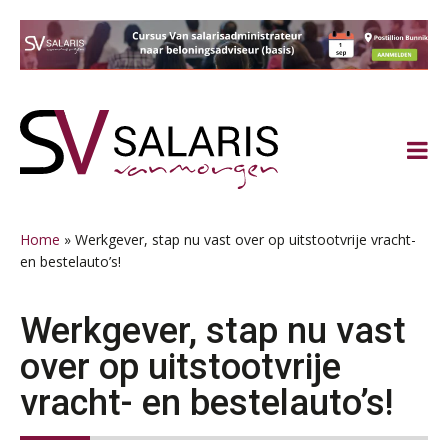
AUG
Markus Verbeek Praehep
Practical Diploma in Payroll Administration (PDL®)
11
AUG
Markus Verbeek Praehep
Spring
Door
Spring
Spring
naar
naar
naar
naar
HBO Programma Manager Payroll Services & Benefits
14
de
de
de
de
AUG
Markus Verbeek Praehep
hoofdnavigatie
hoofd
eerste
voettekst
inhoud
sidebar
Module Arbeidsrecht en Sociale Zekerheid VPS
17
Home
»
Werkgever, stap nu vast over op uitstootvrije vracht-
AUG
Markus Verbeek Praehep
en bestelauto’s!
Module Loonheffingen PDL
20
Werkgever, stap nu vast
AUG
Markus Verbeek Praehep
over op uitstootvrije
Module Loonheffingen VPS
24
vracht- en bestelauto’s!
AUG
Markus Verbeek Praehep