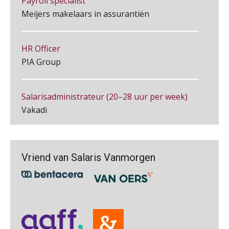
regels, de risico’s en de
Meijers makelaars in assurantiën
loondoorbetaling
Summercourse: Een mindset die kansen ziet en vertrouwen geeft
25
AUG
MOCuitgevers
HR Officer
PIA Group
Summercourse: Kiezen wat bij je past, loslaten wat je niet verder helpt
25
AUG
MOCuitgevers
Salarisadministrateur (20–28 uur per week)
Vakadi
Summercourse Werkkostenregeling
25
AUG
MOCuitgevers
Zelfstandig Administrateur Elysee
Online Opleiding Praktijkdiploma Loonadministratie (PDL)
25
PIA Group
Vriend van Salaris Vanmorgen
AUG
MOCuitgevers
Summercourse Internationaal/grensoverschrijdend werken
Senior Payroll Officer
25
AUG
MOCuitgevers
Forvis Mazars