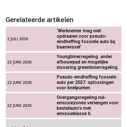
Online Excel training voor de salarisadministrateur (specialisatie en AI)
De impact van AI op de
30
salarisadministratie: hoe bereid jij je
SEP
MOCuitgevers
voor?
Gerelateerde artikelen
Online cursus Werkkostenregeling
01
‘Werknemer mag niet
OKT
MOCuitgevers
opdraaien voor pseudo-
2 JULI 2026
Werkdruk drempel voor
eindheffing fossiele auto bij
verlofopname, duurzame
baanwissel’
inzetbaarheid meer dan aantal
Online cursus Groene arbeidsvoorwaarden en de gevolgen voor de loonheffingen
05
vakantiedagen
Youngtimerregeling: ander
OKT
MOCuitgevers
22 JUNI 2026
afbouwpad en mogelijke
Aanpassingen Wet toekomst
pensioenen, de tijd dringt!
invoering greentimerregeling
Cursus DGA verlonen
05
Pseudo-eindheffing fossiele
OKT
MOCuitgevers
Wie alles ziet, draagt alles: de
22 JUNI 2026
auto per 2027: oplossingen
ongemakkelijke positie van payroll
voor knelpunten
Cursus WAZO – verlofvormen
06
Overgangsregeling nul-
OKT
MOCuitgevers
emissiezones verlengen voor
22 JUNI 2026
bestelauto’s met
emissieklasse 6
Online training Power Query voor HR en salarisadministrateurs
De kracht van complimenten op de
06
werkvloer
OKT
MOCuitgevers
Goed werkgeverschap in mkb