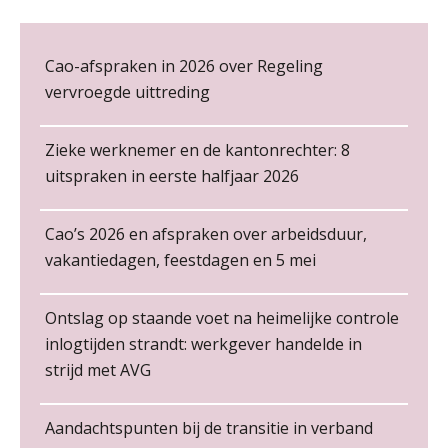
Cursus Wwft en AI
05
NOV
MOCuitgevers
Cao-afspraken in 2026 over Regeling
vervroegde uittreding
Online cursus Regeling vervroegde uittreding/zwaar werk en Wet bedrag ineens
De kracht van complimenten op de
06
werkvloer
NOV
MOCuitgevers
Zieke werknemer en de kantonrechter: 8
uitspraken in eerste halfjaar 2026
Loonbeslag in de praktijk, wat moet je als werkgever weten en doen?
12
NOV
MOCuitgevers
Cao’s 2026 en afspraken over arbeidsduur,
vakantiedagen, feestdagen en 5 mei
Cursus Copilot in Office (gevorderden)
12
NOV
MOCuitgevers
Non-actiefstelling en schorsing: de
Junior medewerker loonadministratie (starter)
regels, de risico’s en de
Ontslag op staande voet na heimelijke controle
PIA Group
loondoorbetaling
inlogtijden strandt: werkgever handelde in
Online cursus Verplichte toepassing cao en pensioen
18
strijd met AVG
De mensen achter de loonstrook: in
NOV
MOCuitgevers
gesprek met Susan Hendriks
Salarisadministrateur – Amersfoort
aaff
Aandachtspunten bij de transitie in verband
Je helpt klanten met hun
Online training Power Pivot (SUPER Draaitabel)
20
administratie — maar hoe zit het met