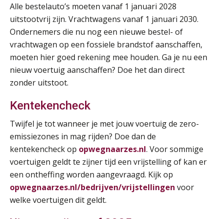
Alle bestelauto’s moeten vanaf 1 januari 2028
Tweedaagse online Excel training voor de salarisadministrateur (verdieping, specialisatie en AI)
08
uitstootvrij zijn. Vrachtwagens vanaf 1 januari 2030.
SEP
MOCuitgevers
Ondernemers die nu nog een nieuwe bestel- of
vrachtwagen op een fossiele brandstof aanschaffen,
Cursus Samenwerken financiële- en salarisadministratie
moeten hier goed rekening mee houden. Ga je nu een
09
SEP
MOCuitgevers
nieuw voertuig aanschaffen? Doe het dan direct
zonder uitstoot.
Online cursus Disfunctionerende werknemer: wat nu?
16
Kentekencheck
SEP
MOCuitgevers
Twijfel je tot wanneer je met jouw voertuig de zero-
Training Grenzen aangeven met zelfvertrouwen en respect
17
emissiezones in mag rijden? Doe dan de
SEP
MOCuitgevers
kentekencheck op
opwegnaarzes.nl
. Voor sommige
voertuigen geldt te zijner tijd een vrijstelling of kan er
Online cursus Auto, fiets en OV in de salarisadministratie
een ontheffing worden aangevraagd. Kijk op
17
SEP
MOCuitgevers
opwegnaarzes.nl/bedrijven/vrijstellingen
voor
welke voertuigen dit geldt.
Praktijkdiploma loonadministratie (PDL)
17