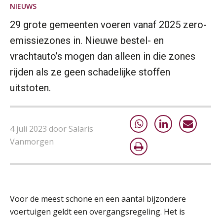
NIEUWS
Summercourse Update loonheffingen en arbeidsrecht
24
AUG
MOCuitgevers
29 grote gemeenten voeren vanaf 2025 zero-
emissiezones in. Nieuwe bestel- en
Summercourse: Kiezen en loslaten & een mindset die kansen ziet en vertrouwen geeft
25
vrachtauto’s mogen dan alleen in die zones
AUG
MOCuitgevers
rijden als ze geen schadelijke stoffen
uitstoten.
Summercourse: Een mindset die kansen ziet en vertrouwen geeft
25
AUG
MOCuitgevers
Summercourse: Kiezen wat bij je past, loslaten wat je niet verder helpt
4 juli 2023 door Salaris
25
AUG
MOCuitgevers
Vanmorgen
Summercourse Werkkostenregeling
25
AUG
MOCuitgevers
Voor de meest schone en een aantal bijzondere
Online Opleiding Praktijkdiploma Loonadministratie (PDL)
25
voertuigen geldt een overgangsregeling. Het is
AUG
MOCuitgevers