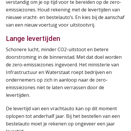
verstandig om je op tijd voor te bereiden op de zero-
emissiezones. Houd rekening met de levertijden van
Summercourse Internationaal/grensoverschrijdend werken
25
nieuwe vracht- en bestelauto’s. En kies bij de aanschaf
AUG
MOCuitgevers
van een nieuw voertuig voor uitstootvrij.
Lange levertijden
Opfriscursus PDL (NIRPA PE)
26
AUG
Markus Verbeek Praehep
Schonere lucht, minder CO2-uitstoot en betere
doorstroming in de binnenstad. Met dat doel worden
Summercourse Impact en invloed van AI op de salarisverwerking (basis)
26
de zero-emissiezones ingevoerd. Het ministerie van
AUG
MOCuitgevers
Infrastructuur en Waterstaat roept bedrijven en
ondernemers op zich in aanloop naar de zero-
Summercourse Impact en invloed van AI op de salarisverwerking (verdieping)
27
emissiezones niet te laten verrassen door de
AUG
MOCuitgevers
levertijden.
Online Vakopleiding Payroll Services (VPS)
De levertijd van een vrachtauto kan op dit moment
28
AUG
MOCuitgevers
oplopen tot anderhalf jaar. Bij het bestellen van een
bestelauto moet je rekenen op ongeveer een jaar