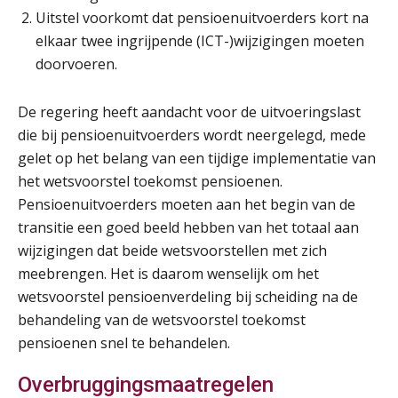
Online Vakopleiding Payroll Services (VPS)
28
Uitstel voorkomt dat pensioenuitvoerders kort na
AUG
MOCuitgevers
elkaar twee ingrijpende (ICT-)wijzigingen moeten
doorvoeren.
Opfriscursus VPS (NIRPA PE)
28
AUG
Markus Verbeek Praehep
De regering heeft aandacht voor de uitvoeringslast
die bij pensioenuitvoerders wordt neergelegd, mede
Praktijkdiploma Loonadministratie (PDL®)
31
gelet op het belang van een tijdige implementatie van
AUG
Markus Verbeek Praehep
het wetsvoorstel toekomst pensioenen.
Pensioenuitvoerders moeten aan het begin van de
Cursus Van salarisadministrateur naar beloningsadviseur (basis)
01
transitie een goed beeld hebben van het totaal aan
SEP
MOCuitgevers
wijzigingen dat beide wetsvoorstellen met zich
meebrengen. Het is daarom wenselijk om het
Online cursus Wwft voor salarisadministrateurs (inclusief praktijkmodellen)
03
wetsvoorstel pensioenverdeling bij scheiding na de
SEP
MOCuitgevers
behandeling van de wetsvoorstel toekomst
pensioenen snel te behandelen.
Online cursus Bedingen in de arbeidsovereenkomst
07
SEP
MOCuitgevers
Overbruggingsmaatregelen