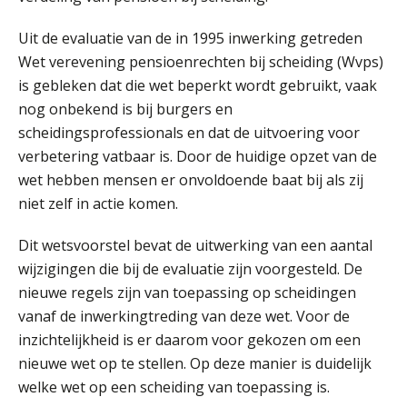
SEP
MOCuitgevers
Uit de evaluatie van de in 1995 inwerking getreden
Praktijkdiploma loonadministratie (PDL)
Wet verevening pensioenrechten bij scheiding (Wvps)
17
SEP
SD Worx
is gebleken dat die wet beperkt wordt gebruikt, vaak
nog onbekend is bij burgers en
Cursus Samen sterk: efficiënte samenwerking tussen HR en salarisadministratie
scheidingsprofessionals en dat de uitvoering voor
17
SEP
MOCuitgevers
verbetering vatbaar is. Door de huidige opzet van de
wet hebben mensen er onvoldoende baat bij als zij
niet zelf in actie komen.
Pensioen voor de salarisprofessional: ontdek welke verdieping bij jou past
21
SEP
MOCuitgevers
Dit wetsvoorstel bevat de uitwerking van een aantal
wijzigingen die bij de evaluatie zijn voorgesteld. De
Online cursus Zzp’er, de Wet DBA en schijnzelfstandigheid
24
nieuwe regels zijn van toepassing op scheidingen
SEP
MOCuitgevers
De mensen achter de loonstrook: in
vanaf de inwerkingtreding van deze wet. Voor de
gesprek met Susan Hendriks
inzichtelijkheid is er daarom voor gekozen om een
Online Excel training voor de salarisadministrateur (basis)
24
nieuwe wet op te stellen. Op deze manier is duidelijk
Je helpt klanten met hun
SEP
MOCuitgevers
administratie — maar hoe zit het met
welke wet op een scheiding van toepassing is.
die van jouzelf?