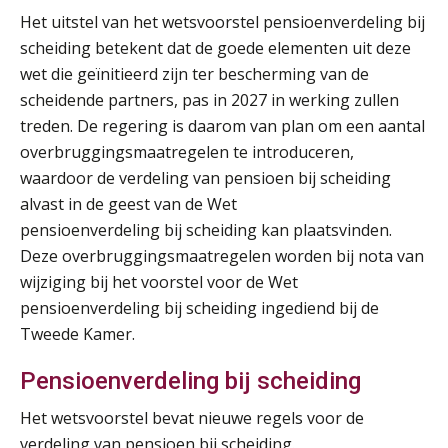
Het uitstel van het wetsvoorstel pensioenverdeling bij
Online Excel training voor de salarisadministrateur (verdieping)
08
scheiding betekent dat de goede elementen uit deze
SEP
MOCuitgevers
wet die geïnitieerd zijn ter bescherming van de
scheidende partners, pas in 2027 in werking zullen
Tweedaagse online Excel training voor de salarisadministrateur (verdieping, specialisatie en AI)
08
treden. De regering is daarom van plan om een aantal
SEP
MOCuitgevers
overbruggingsmaatregelen te introduceren,
waardoor de verdeling van pensioen bij scheiding
Cursus Samenwerken financiële- en salarisadministratie
09
alvast in de geest van de Wet
SEP
MOCuitgevers
pensioenverdeling bij scheiding kan plaatsvinden.
Deze overbruggingsmaatregelen worden bij nota van
Online cursus Disfunctionerende werknemer: wat nu?
16
wijziging bij het voorstel voor de Wet
SEP
MOCuitgevers
pensioenverdeling bij scheiding ingediend bij de
Tweede Kamer.
Training Grenzen aangeven met zelfvertrouwen en respect
17
Pensioenverdeling bij scheiding
SEP
MOCuitgevers
Het wetsvoorstel bevat nieuwe regels voor de
Online cursus Auto, fiets en OV in de salarisadministratie
17
verdeling van pensioen bij scheiding.