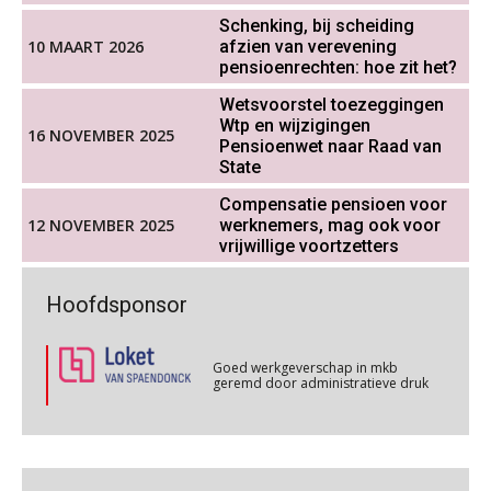
Schenking, bij scheiding
Aanpassingen Wet toekomst
10 MAART 2026
afzien van verevening
pensioenen, de tijd dringt!
Online training Power Query voor HR en salarisadministrateurs
06
pensioenrechten: hoe zit het?
OKT
MOCuitgevers
Wetsvoorstel toezeggingen
Wie alles ziet, draagt alles: de
ongemakkelijke positie van payroll
Wtp en wijzigingen
16 NOVEMBER 2025
Online cursus Internationaal thuiswerken en vaste inrichting na 2025 OESO modelverdrag update
07
Pensioenwet naar Raad van
State
OKT
MOCuitgevers
Compensatie pensioen voor
12 NOVEMBER 2025
werknemers, mag ook voor
Cursus Van salarisadministrateur naar beloningsadviseur (verdieping)
07
vrijwillige voortzetters
De kracht van complimenten op de
OKT
MOCuitgevers
werkvloer
Goed werkgeverschap in mkb
Hoofdsponsor
geremd door administratieve druk
Online cursus Nog meer bedingen in de arbeidsovereenkomst
08
OKT
MOCuitgevers
Goed werkgeverschap in mkb
geremd door administratieve druk
Online cursus Update loonheffingen en arbeidsrecht
08
OKT
MOCuitgevers
Goed werkgeverschap in mkb
geremd door administratieve druk
Non-actiefstelling en schorsing: de
regels, de risico’s en de
loondoorbetaling