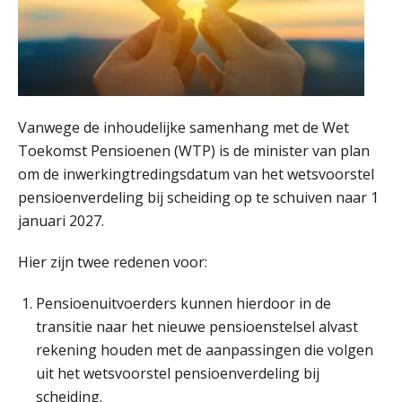
Online Opleiding Praktijkdiploma Loonadministratie (PDL)
25
AUG
MOCuitgevers
Summercourse Internationaal/grensoverschrijdend werken
25
Vanwege de inhoudelijke samenhang met de Wet
AUG
MOCuitgevers
Toekomst Pensioenen (WTP) is de minister van plan
om de inwerkingtredingsdatum van het wetsvoorstel
Opfriscursus PDL (NIRPA PE)
26
pensioenverdeling bij scheiding op te schuiven naar 1
AUG
Markus Verbeek Praehep
januari 2027.
Summercourse Impact en invloed van AI op de salarisverwerking (basis)
Hier zijn twee redenen voor:
26
AUG
MOCuitgevers
Pensioenuitvoerders kunnen hierdoor in de
transitie naar het nieuwe pensioenstelsel alvast
Summercourse Impact en invloed van AI op de salarisverwerking (verdieping)
27
rekening houden met de aanpassingen die volgen
AUG
MOCuitgevers
uit het wetsvoorstel pensioenverdeling bij
scheiding.