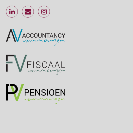
Online cursus Werkkostenregeling
01
OKT
MOCuitgevers
Online cursus Groene arbeidsvoorwaarden en de gevolgen voor de loonheffingen
05
OKT
MOCuitgevers
Cursus DGA verlonen
05
OKT
MOCuitgevers
Cursus WAZO – verlofvormen
06
OKT
MOCuitgevers
Online training Power Query voor HR en salarisadministrateurs
06
OKT
MOCuitgevers