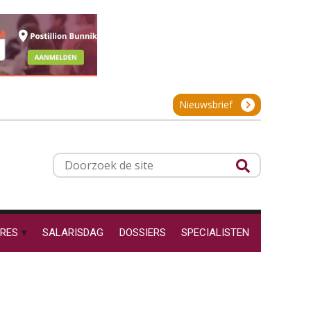
projectadministratie
Online cursus Werkkostenregeling
01
OKT
MOCuitgevers
De impact van AI op de
salarisadministratie: hoe
Online cursus Groene arbeidsvoorwaarden en de gevolgen voor de loonheffingen
05
bereid jij je voor?
Nieuwsbrief
OKT
MOCuitgevers
Cursus DGA verlonen
05
Werkdruk drempel voor
Doorzoek
OKT
MOCuitgevers
verlofopname, duurzame
inzetbaarheid meer dan
de
aantal vakantiedagen
site
Cursus WAZO – verlofvormen
06
Aanpassingen Wet toekomst
OKT
MOCuitgevers
pensioenen, de tijd dringt!
RES
SALARISDAG
DOSSIERS
SPECIALISTEN
Wie alles ziet, draagt alles: de
Online training Power Query voor HR en salarisadministrateurs
06
ongemakkelijke positie van
OKT
MOCuitgevers
payroll
Online cursus Internationaal thuiswerken en vaste inrichting na 2025 OESO modelverdrag update