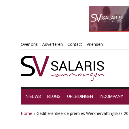
Spring
Door
Spring
Spring
Over ons
Adverteren
Contact
Vrienden
naar
naar
naar
naar
de
de
de
de
hoofdnavigatie
hoofd
eerste
voettekst
inhoud
sidebar
NIEUWS
BLOGS
OPLEIDINGEN
INCOMPANY
Home
»
Gedifferentieerde premies Werkhervattingskas 2