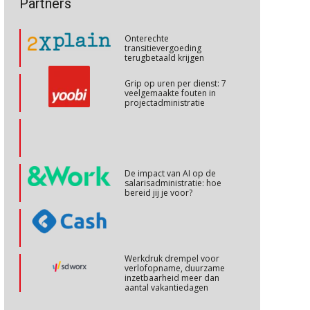
Partners
talenten in een krappe
arbeidsmarkt?
Cursus Internationaal/grensoverschrijdend werken
27
Onterechte
OKT
MOCuitgevers
transitievergoeding
terugbetaald krijgen
Cursus Copilot in Office (basis)
28
Grip op uren per dienst: 7
veelgemaakte fouten in
OKT
MOCuitgevers
projectadministratie
Online cursus Personeel en AVG/privacy
29
OKT
MOCuitgevers
De impact van AI op de
salarisadministratie: hoe
Online cursus omtrent pensioenactualiteiten
03
bereid jij je voor?
NOV
MOCuitgevers
Cursus Werkkostenregeling
04
Werkdruk drempel voor
NOV
MOCuitgevers
verlofopname, duurzame
inzetbaarheid meer dan
aantal vakantiedagen
Cursus Wwft en AI
05