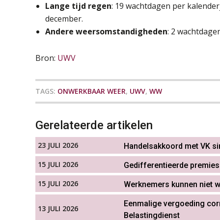
Lange tijd regen
: 19 wachtdagen per kalenderj
december.
Andere weersomstandigheden
: 2 wachtdagen
Bron:
UWV
TAGS:
ONWERKBAAR WEER
,
UWV
,
WW
Gerelateerde artikelen
23 JULI 2026
Handelsakkoord met VK sin
15 JULI 2026
Gedifferentieerde premie
15 JULI 2026
Werknemers kunnen niet 
Eenmalige vergoeding corr
13 JULI 2026
Belastingdienst