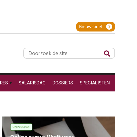
24
SEP
MOCuitgevers
Hoe behoud je financiële
talenten in een krappe
arbeidsmarkt?
Cursus Inkomstenbelasting voor de salarisadministrateur
29
Nieuwsbrief
Onterechte
SEP
MOCuitgevers
transitievergoeding
terugbetaald krijgen
Online Excel training voor de salarisadministrateur (specialisatie en AI)
30
Grip op uren per dienst: 7
Doorzoek
veelgemaakte fouten in
SEP
MOCuitgevers
projectadministratie
de
site
Online cursus Werkkostenregeling
01
OKT
MOCuitgevers
RES
SALARISDAG
DOSSIERS
SPECIALISTEN
De impact van AI op de
salarisadministratie: hoe
Online cursus Groene arbeidsvoorwaarden en de gevolgen voor de loonheffingen
05
bereid jij je voor?
OKT
MOCuitgevers
Cursus DGA verlonen
05
Werkdruk drempel voor
OKT
MOCuitgevers
verlofopname, duurzame
inzetbaarheid meer dan