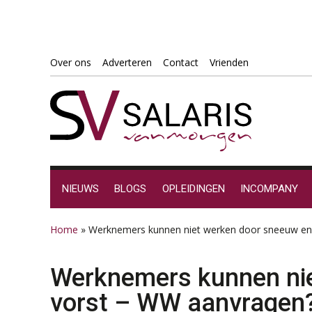
Spring
Door
Spring
Spring
Over ons
Adverteren
Contact
Vrienden
naar
naar
naar
naar
de
de
de
de
hoofdnavigatie
hoofd
eerste
voettekst
inhoud
sidebar
NIEUWS
BLOGS
OPLEIDINGEN
INCOMPANY
Home
»
Werknemers kunnen niet werken door sneeuw en
Werknemers kunnen ni
vorst – WW aanvragen