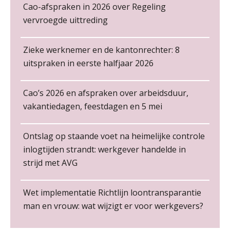
Cao-afspraken in 2026 over Regeling
werkvloer
vervroegde uittreding
Loonbeslag in de praktijk, wat moet je als werkgever weten en doen?
12
NOV
MOCuitgevers
Zieke werknemer en de kantonrechter: 8
Cursus Copilot in Office (gevorderden)
uitspraken in eerste halfjaar 2026
12
NOV
MOCuitgevers
Cao’s 2026 en afspraken over arbeidsduur,
Non-actiefstelling en schorsing: de
Online cursus Verplichte toepassing cao en pensioen
regels, de risico’s en de
vakantiedagen, feestdagen en 5 mei
18
HR Officer
loondoorbetaling
NOV
MOCuitgevers
PIA Group
De mensen achter de loonstrook: in
Ontslag op staande voet na heimelijke controle
gesprek met Susan Hendriks
Online training Power Pivot (SUPER Draaitabel)
20
inlogtijden strandt: werkgever handelde in
NOV
MOCuitgevers
Financieel administratief medewerker – Zwolle
strijd met AVG
Je helpt klanten met hun
administratie — maar hoe zit het met
PIA Group
die van jouzelf?
Online Excel en AI training voor de salarisadministrateur
26
Wet implementatie Richtlijn loontransparantie
NOV
MOCuitgevers
Hoe behoud je financiële talenten in
man en vrouw: wat wijzigt er voor werkgevers?
Salarisadministrateur (20–28 uur per week)
een krappe arbeidsmarkt?
Vakadi
Cursus Impact en invloed van AI op de salarisverwerking (basis)
26