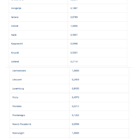
AUG
Markus Verbeek Praehep
Summercourse Impact en invloed van AI op de salarisverwerking (basis)
26
AUG
MOCuitgevers
Summercourse Impact en invloed van AI op de salarisverwerking (verdieping)
27
AUG
MOCuitgevers
Online Vakopleiding Payroll Services (VPS)
28
AUG
MOCuitgevers
Opfriscursus VPS (NIRPA PE)
28
AUG
Markus Verbeek Praehep
Praktijkdiploma Loonadministratie (PDL®)
31
AUG
Markus Verbeek Praehep