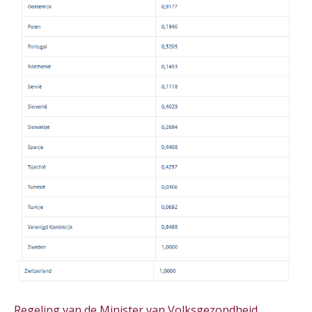
Cursus Van salarisadministrateur naar beloningsadviseur (basis)
01
SEP
MOCuitgevers
Online cursus Wwft voor salarisadministrateurs (inclusief praktijkmodellen)
03
SEP
MOCuitgevers
Online cursus Bedingen in de arbeidsovereenkomst
07
SEP
MOCuitgevers
Online Excel training voor de salarisadministrateur (verdieping)
08
SEP
MOCuitgevers
Tweedaagse online Excel training voor de salarisadministrateur (verdieping, specialisatie en AI)
08
SEP
MOCuitgevers
Cursus Samenwerken financiële- en salarisadministratie
09
SEP
MOCuitgevers
Regeling van de Minister van Volksgezondheid,