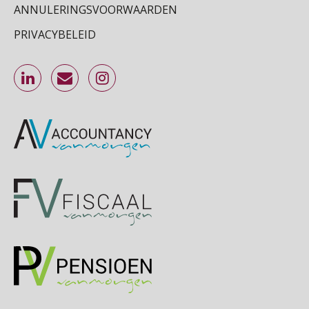
ANNULERINGSVOORWAARDEN
Cursus Inkomstenbelasting voor de salarisadministrateur
29
PRIVACYBELEID
SEP
MOCuitgevers
Online Excel training voor de salarisadministrateur (specialisatie en AI)
30
SEP
MOCuitgevers
Online cursus Werkkostenregeling
01
OKT
MOCuitgevers
Online cursus Groene arbeidsvoorwaarden en de gevolgen voor de loonheffingen
05
OKT
MOCuitgevers
Cursus DGA verlonen
05
OKT
MOCuitgevers
Cursus WAZO – verlofvormen
06