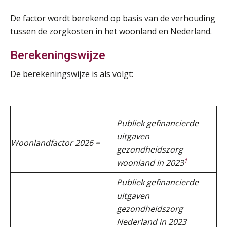
AUG
Markus Verbeek Praehep
De factor wordt berekend op basis van de verhouding
tussen de zorgkosten in het woonland en Nederland.
Module Arbeidsrecht en Sociale Zekerheid VPS
17
AUG
Markus Verbeek Praehep
Berekeningswijze
De berekeningswijze is als volgt:
Module Loonheffingen PDL
20
AUG
Markus Verbeek Praehep
Module Loonheffingen VPS
24
Publiek gefinancierde
AUG
Markus Verbeek Praehep
uitgaven
Woonlandfactor 2026 =
gezondheidszorg
Summercourse Update loonheffingen en arbeidsrecht
24
1
woonland in 2023
AUG
MOCuitgevers
Publiek gefinancierde
uitgaven
Summercourse: Kiezen en loslaten & een mindset die kansen ziet en vertrouwen geeft
25
gezondheidszorg
AUG
MOCuitgevers
Nederland in 2023