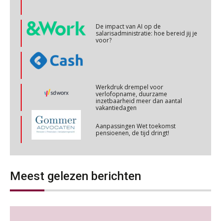
Cursus Copilot in Office (basis)
28
OKT
MOCuitgevers
De impact van AI op de
salarisadministratie: hoe bereid jij je
voor?
Online cursus Personeel en AVG/privacy
29
OKT
MOCuitgevers
Online cursus omtrent pensioenactualiteiten
03
Werkdruk drempel voor
verlofopname, duurzame
NOV
MOCuitgevers
inzetbaarheid meer dan aantal
vakantiedagen
Cursus Werkkostenregeling
04
Aanpassingen Wet toekomst
pensioenen, de tijd dringt!
NOV
MOCuitgevers
Wie alles ziet, draagt alles: de
Cursus Wwft en AI
ongemakkelijke positie van payroll
05
Meest gelezen berichten
NOV
MOCuitgevers
Online cursus Regeling vervroegde uittreding/zwaar werk en Wet bedrag ineens
06
NOV
MOCuitgevers
De kracht van complimenten op de