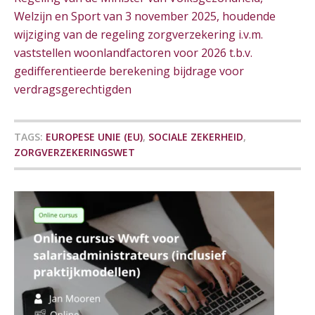
Welzijn en Sport van 3 november 2025, houdende
Online cursus Disfunctionerende werknemer: wat nu?
16
wijziging van de regeling zorgverzekering i.v.m.
SEP
MOCuitgevers
vaststellen woonlandfactoren voor 2026 t.b.v.
gedifferentieerde berekening bijdrage voor
Training Grenzen aangeven met zelfvertrouwen en respect
verdragsgerechtigden
17
SEP
MOCuitgevers
TAGS:
EUROPESE UNIE (EU)
,
SOCIALE ZEKERHEID
,
Online cursus Auto, fiets en OV in de salarisadministratie
17
ZORGVERZEKERINGSWET
SEP
MOCuitgevers
Praktijkdiploma loonadministratie (PDL)
17
SEP
SD Worx
Cursus Samen sterk: efficiënte samenwerking tussen HR en salarisadministratie
17
SEP
MOCuitgevers
De mensen achter de loonstrook: in
gesprek met Susan Hendriks
Pensioen voor de salarisprofessional: ontdek welke verdieping bij jou past
21