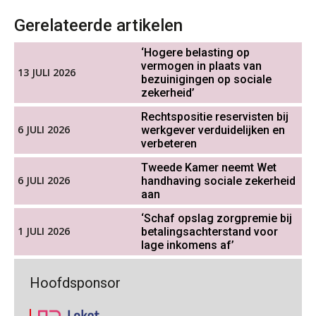
Online cursus Groene arbeidsvoorwaarden en de gevolgen voor de loonheffingen
05
Werkdruk drempel voor
Gerelateerde artikelen
verlofopname, duurzame
OKT
MOCuitgevers
inzetbaarheid meer dan aantal
vakantiedagen
‘Hogere belasting op
vermogen in plaats van
13 JULI 2026
Cursus DGA verlonen
05
Aanpassingen Wet toekomst
bezuinigingen op sociale
pensioenen, de tijd dringt!
OKT
MOCuitgevers
zekerheid’
Rechtspositie reservisten bij
Wie alles ziet, draagt alles: de
6 JULI 2026
werkgever verduidelijken en
Cursus WAZO – verlofvormen
ongemakkelijke positie van payroll
06
verbeteren
OKT
MOCuitgevers
Tweede Kamer neemt Wet
6 JULI 2026
handhaving sociale zekerheid
Online training Power Query voor HR en salarisadministrateurs
06
aan
OKT
MOCuitgevers
De kracht van complimenten op de
‘Schaf opslag zorgpremie bij
werkvloer
1 JULI 2026
betalingsachterstand voor
Online cursus Internationaal thuiswerken en vaste inrichting na 2025 OESO modelverdrag update
lage inkomens af’
07
OKT
MOCuitgevers
Goed werkgeverschap in mkb
Hoofdsponsor
geremd door administratieve druk
Cursus Van salarisadministrateur naar beloningsadviseur (verdieping)
07