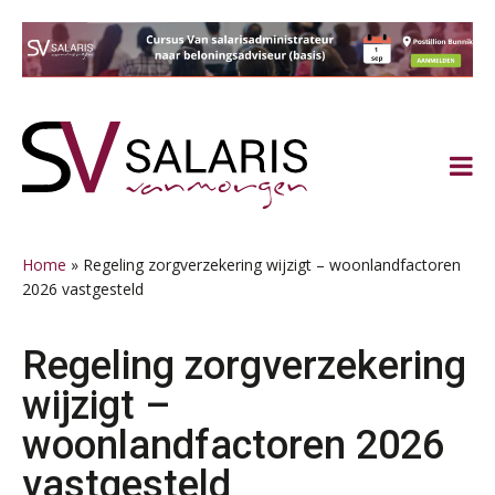
Spring
Door
Spring
Spring
naar
naar
naar
naar
de
de
de
de
hoofdnavigatie
hoofd
eerste
voettekst
inhoud
sidebar
Home
»
Regeling zorgverzekering wijzigt – woonlandfactoren
2026 vastgesteld
Regeling zorgverzekering
wijzigt –
woonlandfactoren 2026
vastgesteld