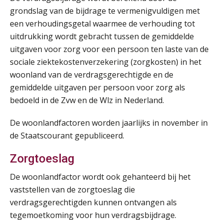
grondslag van de bijdrage te vermenigvuldigen met
een verhoudingsgetal waarmee de verhouding tot
uitdrukking wordt gebracht tussen de gemiddelde
uitgaven voor zorg voor een persoon ten laste van de
sociale ziektekostenverzekering (zorgkosten) in het
woonland van de verdragsgerechtigde en de
gemiddelde uitgaven per persoon voor zorg als
bedoeld in de Zvw en de Wlz in Nederland.
De woonlandfactoren worden jaarlijks in november in
de Staatscourant gepubliceerd.
Lonen in de Jaarrekening (NIRPA PE)
07
AUG
Markus Verbeek Praehep
Zorgtoeslag
De woonlandfactor wordt ook gehanteerd bij het
Practical Diploma in Payroll Administration (PDL®)
11
vaststellen van de zorgtoeslag die
AUG
Markus Verbeek Praehep
verdragsgerechtigden kunnen ontvangen als
tegemoetkoming voor hun verdragsbijdrage.
HBO Programma Manager Payroll Services & Benefits
14