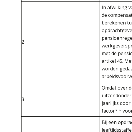
In afwijking 
de compensati
berekenen tu
opdrachtgeve
pensioenrege
2
werkgeverspre
met de pensio
artikel 45. 
worden gedaan
arbeidsvoorw
Omdat over d
uitzendonder
3
jaarlijks door
factor* * voor
Bij een opdra
leeftijdsstaf