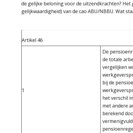
de gelijke beloning voor de uitzendkrachten? Het g
gelijkwaardigheid) van de cao ABU/NBBU. Wat staa
Artikel 46
De pensioenr
de totale ar
vergelijken w
werkgeverspr
bij de pensio
1
werkgeverspr
het verschil
met andere a
berekend doo
vermenigvuld
pensioenregel