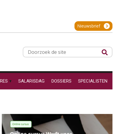
SEP
MOCuitgevers
talenten in een krappe
arbeidsmarkt?
Onterechte
Online cursus Zzp’er, de Wet DBA en schijnzelfstandigheid
24
transitievergoeding
SEP
MOCuitgevers
terugbetaald krijgen
Nieuwsbrief
Grip op uren per dienst: 7
veelgemaakte fouten in
Online Excel training voor de salarisadministrateur (basis)
24
projectadministratie
SEP
MOCuitgevers
Doorzoek
de
Cursus Inkomstenbelasting voor de salarisadministrateur
site
29
SEP
MOCuitgevers
De impact van AI op de
salarisadministratie: hoe
RES
SALARISDAG
DOSSIERS
SPECIALISTEN
bereid jij je voor?
Online Excel training voor de salarisadministrateur (specialisatie en AI)
30
SEP
MOCuitgevers
Werkdruk drempel voor
Online cursus Werkkostenregeling
01
verlofopname, duurzame
inzetbaarheid meer dan
OKT
MOCuitgevers
aantal vakantiedagen