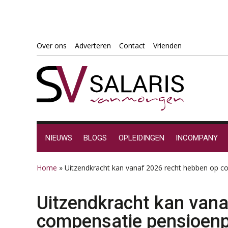
Spring
Door
Spring
Spring
Over ons
Adverteren
Contact
Vrienden
naar
naar
naar
naar
de
de
de
de
hoofdnavigatie
hoofd
eerste
voettekst
inhoud
sidebar
NIEUWS
BLOGS
OPLEIDINGEN
INCOMPANY
Home
»
Uitzendkracht kan vanaf 2026 recht hebben op 
Uitzendkracht kan vana
compensatie pensioen