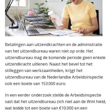
Summercourse Impact en invloed van AI op de salarisverwerking (basis)
26
AUG
MOCuitgevers
Summercourse Impact en invloed van AI op de salarisverwerking (verdieping)
27
AUG
MOCuitgevers
Online Vakopleiding Payroll Services (VPS)
Betalingen aan uitzendkrachten en de administratie
28
AUG
MOCuitgevers
van het uitzendbureau waren niet op orde. Het
uitzendbureau mag de komende periode geen enkele
Opfriscursus VPS (NIRPA PE)
uitzendkracht uitlenen. Naast het bevel tot het
28
AUG
Markus Verbeek Praehep
stilleggen van werkzaamheden, krijgt het
uitzendbureau van de Nederlandse Arbeidsinspectie
Praktijkdiploma Loonadministratie (PDL®)
ook een boete van 153.000 euro.
31
AUG
Markus Verbeek Praehep
In een eerder onderzoek stelde de Arbeidsinspectie
vast dat het uitzendbureau zich niet aan de Wml hield,
Cursus Van salarisadministrateur naar beloningsadviseur (basis)
01
wat leidde tot een boete van €10.000 en een
SEP
MOCuitgevers