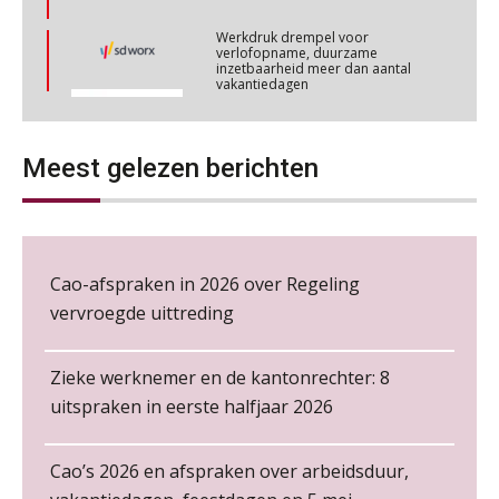
Werkdruk drempel voor
Online cursus Personeel en AVG/privacy
verlofopname, duurzame
29
inzetbaarheid meer dan aantal
OKT
MOCuitgevers
vakantiedagen
Aanpassingen Wet toekomst
Online cursus omtrent pensioenactualiteiten
pensioenen, de tijd dringt!
03
Meest gelezen berichten
NOV
MOCuitgevers
Wie alles ziet, draagt alles: de
ongemakkelijke positie van payroll
Cursus Werkkostenregeling
04
NOV
MOCuitgevers
Cao-afspraken in 2026 over Regeling
vervroegde uittreding
Cursus Wwft en AI
05
De kracht van complimenten op de
NOV
MOCuitgevers
werkvloer
Zieke werknemer en de kantonrechter: 8
uitspraken in eerste halfjaar 2026
Online cursus Regeling vervroegde uittreding/zwaar werk en Wet bedrag ineens
06
NOV
MOCuitgevers
Cao’s 2026 en afspraken over arbeidsduur,
Loonbeslag in de praktijk, wat moet je als werkgever weten en doen?