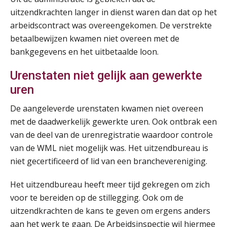
16
SEP
MOCuitgevers
uitzendkrachten langer in dienst waren dan dat op het
arbeidscontract was overeengekomen. De verstrekte
betaalbewijzen kwamen niet overeen met de
Training Grenzen aangeven met zelfvertrouwen en respect
17
bankgegevens en het uitbetaalde loon.
SEP
MOCuitgevers
Urenstaten niet gelijk aan gewerkte
Online cursus Auto, fiets en OV in de salarisadministratie
17
uren
SEP
MOCuitgevers
De aangeleverde urenstaten kwamen niet overeen
Praktijkdiploma loonadministratie (PDL)
met de daadwerkelijk gewerkte uren. Ook ontbrak een
17
SEP
SD Worx
van de deel van de urenregistratie waardoor controle
De mensen achter de loonstrook: in
van de WML niet mogelijk was. Het uitzendbureau is
gesprek met Susan Hendriks
Cursus Samen sterk: efficiënte samenwerking tussen HR en salarisadministratie
niet gecertificeerd of lid van een branchevereniging.
17
Je helpt klanten met hun
SEP
MOCuitgevers
administratie — maar hoe zit het met
Het uitzendbureau heeft meer tijd gekregen om zich
die van jouzelf?
voor te bereiden op de stillegging. Ook om de
Pensioen voor de salarisprofessional: ontdek welke verdieping bij jou past
21
Hoe behoud je financiële talenten in
uitzendkrachten de kans te geven om ergens anders
SEP
MOCuitgevers
een krappe arbeidsmarkt?
aan het werk te gaan. De Arbeidsinspectie wil hiermee