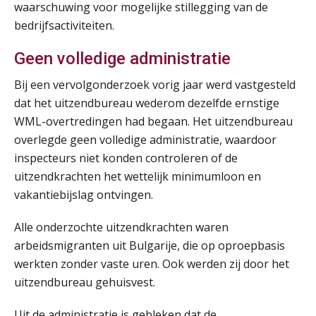
waarschuwing voor mogelijke stillegging van de
bedrijfsactiviteiten.
Online cursus Wwft voor salarisadministrateurs (inclusief praktijkmodellen)
03
SEP
MOCuitgevers
Geen volledige administratie
Bij een vervolgonderzoek vorig jaar werd vastgesteld
Online cursus Bedingen in de arbeidsovereenkomst
07
dat het uitzendbureau wederom dezelfde ernstige
SEP
MOCuitgevers
WML-overtredingen had begaan. Het uitzendbureau
overlegde geen volledige administratie, waardoor
Online Excel training voor de salarisadministrateur (verdieping)
08
inspecteurs niet konden controleren of de
SEP
MOCuitgevers
uitzendkrachten het wettelijk minimumloon en
vakantiebijslag ontvingen.
Tweedaagse online Excel training voor de salarisadministrateur (verdieping, specialisatie en AI)
08
SEP
MOCuitgevers
Alle onderzochte uitzendkrachten waren
arbeidsmigranten uit Bulgarije, die op oproepbasis
Cursus Samenwerken financiële- en salarisadministratie
09
werkten zonder vaste uren. Ook werden zij door het
SEP
MOCuitgevers
uitzendbureau gehuisvest.
Online cursus Disfunctionerende werknemer: wat nu?
Uit de administratie is gebleken dat de