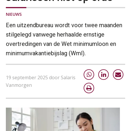
AUG
MOCuitgevers
NIEUWS
Summercourse: Kiezen wat bij je past, loslaten wat je niet verder helpt
25
Een uitzendbureau wordt voor twee maanden
AUG
MOCuitgevers
stilgelegd vanwege herhaalde ernstige
Summercourse Werkkostenregeling
25
overtredingen van de Wet minimumloon en
AUG
MOCuitgevers
minimumvakantiebijslag (Wml).
Online Opleiding Praktijkdiploma Loonadministratie (PDL)
25
AUG
MOCuitgevers
19 september 2025 door Salaris
Vanmorgen
Summercourse Internationaal/grensoverschrijdend werken
25
AUG
MOCuitgevers
Opfriscursus PDL (NIRPA PE)
26
AUG
Markus Verbeek Praehep