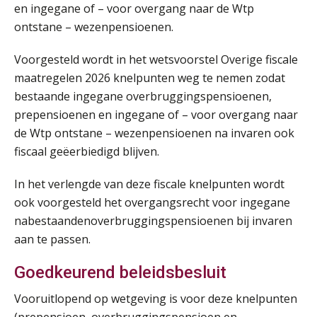
en ingegane of – voor overgang naar de Wtp
ontstane – wezenpensioenen.
Praktijkdiploma Loonadministratie (PDL®)
31
AUG
Markus Verbeek Praehep
Voorgesteld wordt in het wetsvoorstel Overige fiscale
maatregelen 2026 knelpunten weg te nemen zodat
Cursus Van salarisadministrateur naar beloningsadviseur (basis)
01
bestaande ingegane overbruggingspensioenen,
SEP
MOCuitgevers
prepensioenen en ingegane of – voor overgang naar
de Wtp ontstane – wezenpensioenen na invaren ook
Online cursus Wwft voor salarisadministrateurs (inclusief praktijkmodellen)
fiscaal geëerbiedigd blijven.
03
SEP
MOCuitgevers
In het verlengde van deze fiscale knelpunten wordt
ook voorgesteld het overgangsrecht voor ingegane
Online cursus Bedingen in de arbeidsovereenkomst
07
nabestaandenoverbruggingspensioenen bij invaren
SEP
MOCuitgevers
aan te passen.
Online Excel training voor de salarisadministrateur (verdieping)
08
Goedkeurend beleidsbesluit
SEP
MOCuitgevers
Vooruitlopend op wetgeving is voor deze knelpunten
(prepensioen, overbruggingspensioen en