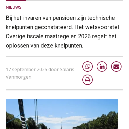
AUG
MOCuitgevers
NIEUWS
Bij het invaren van pensioen zijn technische
Summercourse: Kiezen en loslaten & een mindset die kansen ziet en vertrouwen geeft
25
AUG
MOCuitgevers
knelpunten geconstateerd. Het wetsvoorstel
Overige fiscale maatregelen 2026 regelt het
Summercourse: Een mindset die kansen ziet en vertrouwen geeft
25
oplossen van deze knelpunten.
AUG
MOCuitgevers
Summercourse: Kiezen wat bij je past, loslaten wat je niet verder helpt
25
17 september 2025 door Salaris
AUG
MOCuitgevers
Vanmorgen
Summercourse Werkkostenregeling
25
AUG
MOCuitgevers
Online Opleiding Praktijkdiploma Loonadministratie (PDL)
25
AUG
MOCuitgevers