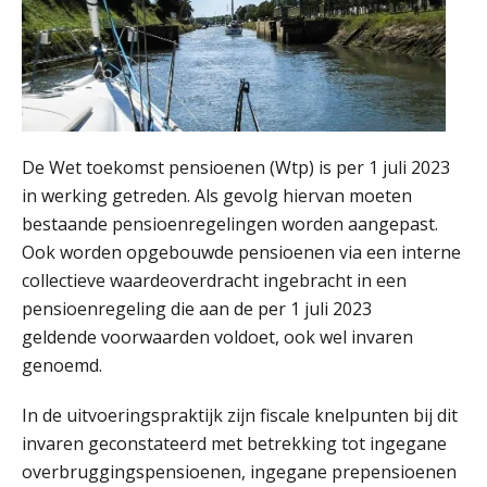
Summercourse Internationaal/grensoverschrijdend werken
25
AUG
MOCuitgevers
Opfriscursus PDL (NIRPA PE)
26
AUG
Markus Verbeek Praehep
De Wet toekomst pensioenen (Wtp) is per 1 juli 2023
Summercourse Impact en invloed van AI op de salarisverwerking (basis)
in werking getreden. Als gevolg hiervan moeten
26
AUG
MOCuitgevers
bestaande pensioenregelingen worden aangepast.
Ook worden opgebouwde pensioenen via een interne
collectieve waardeoverdracht ingebracht in een
Summercourse Impact en invloed van AI op de salarisverwerking (verdieping)
27
pensioenregeling die aan de per 1 juli 2023
AUG
MOCuitgevers
geldende voorwaarden voldoet, ook wel invaren
genoemd.
Online Vakopleiding Payroll Services (VPS)
28
AUG
MOCuitgevers
In de uitvoeringspraktijk zijn fiscale knelpunten bij dit
invaren geconstateerd met betrekking tot ingegane
Opfriscursus VPS (NIRPA PE)
28
overbruggingspensioenen, ingegane prepensioenen
AUG
Markus Verbeek Praehep