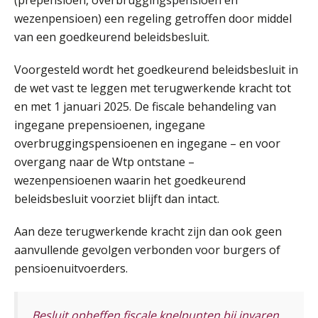
Tweedaagse online Excel training voor de salarisadministrateur (verdieping, specialisatie en AI)
08
wezenpensioen) een regeling getroffen door middel
SEP
MOCuitgevers
van een goedkeurend beleidsbesluit.
Cursus Samenwerken financiële- en salarisadministratie
09
Voorgesteld wordt het goedkeurend beleidsbesluit in
SEP
MOCuitgevers
de wet vast te leggen met terugwerkende kracht tot
en met 1 januari 2025. De fiscale behandeling van
Online cursus Disfunctionerende werknemer: wat nu?
16
ingegane prepensioenen, ingegane
SEP
MOCuitgevers
overbruggingspensioenen en ingegane – en voor
overgang naar de Wtp ontstane –
Training Grenzen aangeven met zelfvertrouwen en respect
17
wezenpensioenen waarin het goedkeurend
SEP
MOCuitgevers
beleidsbesluit voorziet blijft dan intact.
Online cursus Auto, fiets en OV in de salarisadministratie
Aan deze terugwerkende kracht zijn dan ook geen
17
SEP
MOCuitgevers
aanvullende gevolgen verbonden voor burgers of
pensioenuitvoerders.
Praktijkdiploma loonadministratie (PDL)
17
SEP
SD Worx
Besluit opheffen fiscale knelpunten bij invaren