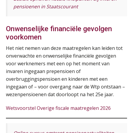
pensioenen in Staatscourant
Cursus Samen sterk: efficiënte samenwerking tussen HR en salarisadministratie
17
SEP
MOCuitgevers
Onwenselijke financiële gevolgen
Pensioen voor de salarisprofessional: ontdek welke verdieping bij jou past
21
voorkomen
SEP
MOCuitgevers
Het niet nemen van deze maatregelen kan leiden tot
onverwachte en onwenselijke financiële gevolgen
Online cursus Zzp’er, de Wet DBA en schijnzelfstandigheid
24
voor werknemers met een op het moment van
SEP
MOCuitgevers
invaren ingegaan prepensioen of
De mensen achter de loonstrook: in
gesprek met Susan Hendriks
overbruggingspensioen en kinderen met een
Online Excel training voor de salarisadministrateur (basis)
24
ingegaan of – voor overgang naar de Wtp ontstaan –
SEP
MOCuitgevers
Je helpt klanten met hun
administratie — maar hoe zit het met
wezenpensioenen dat doorloopt na het 25e jaar.
die van jouzelf?
Cursus Inkomstenbelasting voor de salarisadministrateur
29
Wetsvoorstel Overige fiscale maatregelen 2026
Hoe behoud je financiële talenten in
SEP
MOCuitgevers
een krappe arbeidsmarkt?
Online Excel training voor de salarisadministrateur (specialisatie en AI)
Onterechte transitievergoeding
30
Online cursus omtrent pensioenactualiteiten