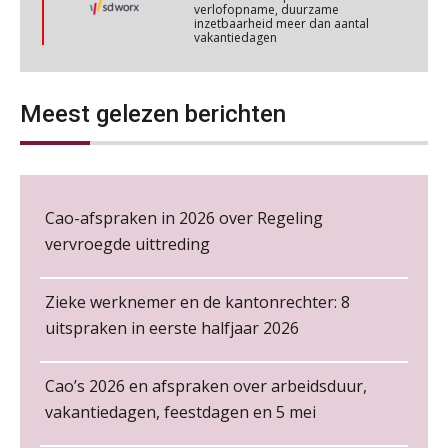
Cursus Wwft en AI
05
verlofopname, duurzame
inzetbaarheid meer dan aantal
NOV
MOCuitgevers
vakantiedagen
Aanpassingen Wet toekomst
Online cursus Regeling vervroegde uittreding/zwaar werk en Wet bedrag ineens
06
pensioenen, de tijd dringt!
NOV
MOCuitgevers
Meest gelezen berichten
Wie alles ziet, draagt alles: de
ongemakkelijke positie van payroll
Loonbeslag in de praktijk, wat moet je als werkgever weten en doen?
12
NOV
MOCuitgevers
Cao-afspraken in 2026 over Regeling
Cursus Copilot in Office (gevorderden)
vervroegde uittreding
12
NOV
MOCuitgevers
De kracht van complimenten op de
werkvloer
Zieke werknemer en de kantonrechter: 8
Online cursus Verplichte toepassing cao en pensioen
18
uitspraken in eerste halfjaar 2026
NOV
MOCuitgevers
Cao’s 2026 en afspraken over arbeidsduur,
Online training Power Pivot (SUPER Draaitabel)
20
vakantiedagen, feestdagen en 5 mei
NOV
MOCuitgevers
Payroll specialist