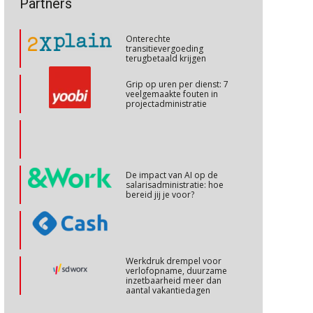
Partners
transitievergoeding
OKT
MOCuitgevers
terugbetaald krijgen
Grip op uren per dienst: 7
Online cursus Ontslag van A tot Z, voorkom fouten en kosten
26
veelgemaakte fouten in
projectadministratie
OKT
MOCuitgevers
Cursus Internationaal/grensoverschrijdend werken
27
OKT
MOCuitgevers
De impact van AI op de
salarisadministratie: hoe
bereid jij je voor?
Cursus Copilot in Office (basis)
28
OKT
MOCuitgevers
Online cursus Personeel en AVG/privacy
Werkdruk drempel voor
29
verlofopname, duurzame
OKT
MOCuitgevers
inzetbaarheid meer dan
aantal vakantiedagen
Online cursus omtrent pensioenactualiteiten
Aanpassingen Wet toekomst
03
pensioenen, de tijd dringt!
NOV
MOCuitgevers
Wie alles ziet, draagt alles: de