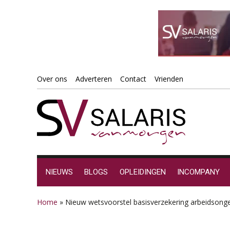
Spring
Door
Spring
Spring
Over ons
Adverteren
Contact
Vrienden
naar
naar
naar
naar
de
de
de
de
hoofdnavigatie
hoofd
eerste
voettekst
inhoud
sidebar
NIEUWS
BLOGS
OPLEIDINGEN
INCOMPANY
Home
»
Nieuw wetsvoorstel basisverzekering arbeidsonge