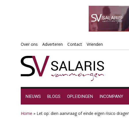
Spring
Door
Spring
Spring
Over ons
Adverteren
Contact
Vrienden
naar
naar
naar
naar
de
de
de
de
hoofdnavigatie
hoofd
eerste
voettekst
inhoud
sidebar
NIEUWS
BLOGS
OPLEIDINGEN
INCOMPANY
Home
»
Let op: dien aanvraag of einde eigen risico dragen