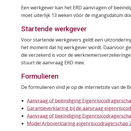
Een werkgever kan het ERD aanvragen of beëindige
moet uiterlijk 13 weken vóór de ingangsdatum doo
Startende werkgever
Voor startende werkgevers geldt een uitzonderin
het moment dat hij werkgever wordt. Daarvoor ge
die verzekerd is voor de werknemersverzekeringen
stuurt de aanvraag ERD mee.
Formulieren
De formulieren vind je op de internetsite van de B
Aanvraag of beëindiging Eigenrisicodragersch
Garantieverklaring bij de aanvraag eigenrisic
Aanvraag of beëindiging Eigenrisicodragersch
Model Arboverklaring eigenrisicodragerschap Z