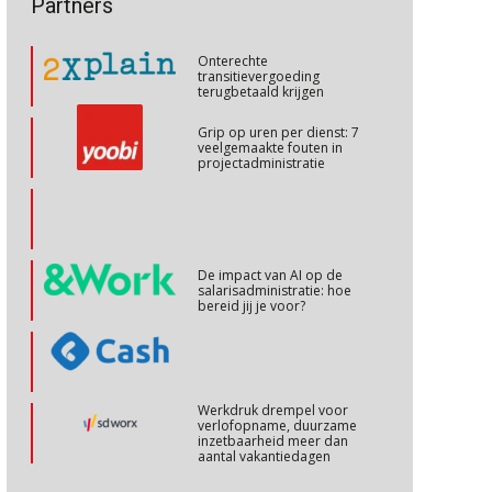
Partners
talenten in een krappe
arbeidsmarkt?
Cursus Internationaal/grensoverschrijdend werken
27
Onterechte
OKT
MOCuitgevers
transitievergoeding
terugbetaald krijgen
Cursus Copilot in Office (basis)
28
Grip op uren per dienst: 7
veelgemaakte fouten in
OKT
MOCuitgevers
projectadministratie
Online cursus Personeel en AVG/privacy
29
OKT
MOCuitgevers
De impact van AI op de
salarisadministratie: hoe
Online cursus omtrent pensioenactualiteiten
03
bereid jij je voor?
NOV
MOCuitgevers
Cursus Werkkostenregeling
04
Werkdruk drempel voor
NOV
MOCuitgevers
verlofopname, duurzame
inzetbaarheid meer dan
aantal vakantiedagen
Cursus Wwft en AI
05