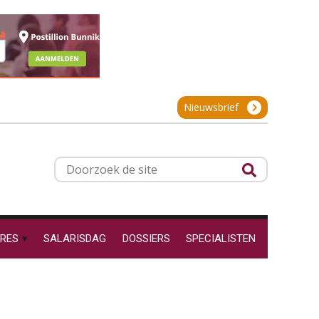
projectadministratie
Online cursus Werkkostenregeling
01
OKT
MOCuitgevers
De impact van AI op de
salarisadministratie: hoe
Online cursus Groene arbeidsvoorwaarden en de gevolgen voor de loonheffingen
05
bereid jij je voor?
Nieuwsbrief
OKT
MOCuitgevers
Cursus DGA verlonen
05
Werkdruk drempel voor
Doorzoek
OKT
MOCuitgevers
verlofopname, duurzame
de
inzetbaarheid meer dan
aantal vakantiedagen
site
Cursus WAZO – verlofvormen
06
Aanpassingen Wet toekomst
OKT
MOCuitgevers
pensioenen, de tijd dringt!
RES
SALARISDAG
DOSSIERS
SPECIALISTEN
Wie alles ziet, draagt alles: de
Online training Power Query voor HR en salarisadministrateurs
06
ongemakkelijke positie van
OKT
MOCuitgevers
payroll