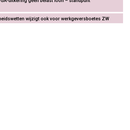
GA-uitkering geen belast loon – standpunt
heidswetten wijzigt ook voor werkgeversboetes ZW