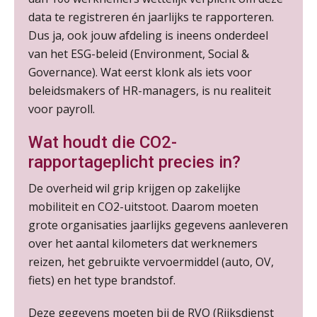
data te registreren én jaarlijks te rapporteren.
Dus ja, ook jouw afdeling is ineens onderdeel
van het ESG-beleid (Environment, Social &
Governance). Wat eerst klonk als iets voor
beleidsmakers of HR-managers, is nu realiteit
Lonen in de Jaarrekening (NIRPA PE)
07
voor payroll.
AUG
Markus Verbeek Praehep
Wat houdt die CO2-
Practical Diploma in Payroll Administration (PDL®)
11
rapportageplicht precies in?
AUG
Markus Verbeek Praehep
De overheid wil grip krijgen op zakelijke
mobiliteit en CO2-uitstoot. Daarom moeten
HBO Programma Manager Payroll Services & Benefits
14
grote organisaties jaarlijks gegevens aanleveren
AUG
Markus Verbeek Praehep
over het aantal kilometers dat werknemers
reizen, het gebruikte vervoermiddel (auto, OV,
Module Arbeidsrecht en Sociale Zekerheid VPS
17
fiets) en het type brandstof.
AUG
Markus Verbeek Praehep
Deze gegevens moeten bij de RVO (Rijksdienst