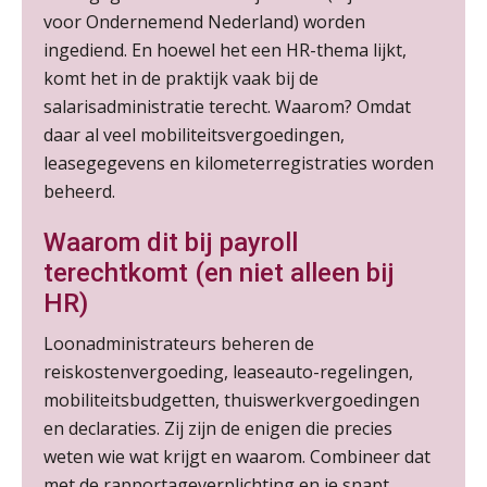
Module Loonheffingen PDL
20
voor Ondernemend Nederland) worden
AUG
Markus Verbeek Praehep
ingediend. En hoewel het een HR-thema lijkt,
komt het in de praktijk vaak bij de
Module Loonheffingen VPS
24
salarisadministratie terecht. Waarom? Omdat
AUG
Markus Verbeek Praehep
daar al veel mobiliteitsvergoedingen,
leasegegevens en kilometerregistraties worden
Summercourse Update loonheffingen en arbeidsrecht
24
beheerd.
AUG
MOCuitgevers
Waarom dit bij payroll
terechtkomt (en niet alleen bij
Summercourse: Kiezen en loslaten & een mindset die kansen ziet en vertrouwen geeft
25
AUG
MOCuitgevers
HR)
Loonadministrateurs beheren de
Summercourse: Een mindset die kansen ziet en vertrouwen geeft
25
reiskostenvergoeding, leaseauto-regelingen,
AUG
MOCuitgevers
mobiliteitsbudgetten, thuiswerkvergoedingen
en declaraties. Zij zijn de enigen die precies
Summercourse: Kiezen wat bij je past, loslaten wat je niet verder helpt
25
weten wie wat krijgt en waarom. Combineer dat
AUG
MOCuitgevers
met de rapportageverplichting en je snapt