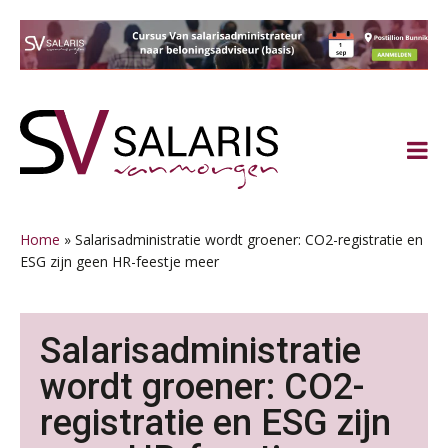
Spring
Door
Spring
Spring
naar
naar
naar
naar
de
de
de
de
hoofdnavigatie
hoofd
eerste
voettekst
inhoud
sidebar
Home
»
Salarisadministratie wordt groener: CO2-registratie en
ESG zijn geen HR-feestje meer
Salarisadministratie
wordt groener: CO2-
registratie en ESG zijn