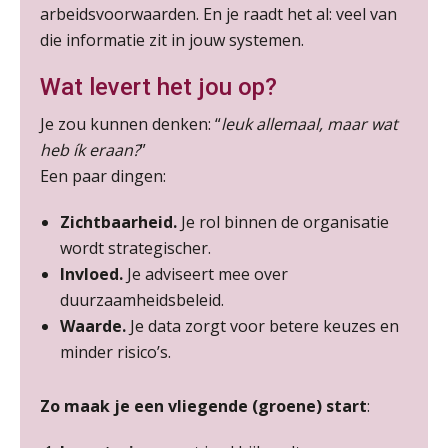
arbeidsvoorwaarden. En je raadt het al: veel van
AUG
MOCuitgevers
die informatie zit in jouw systemen.
Online Vakopleiding Payroll Services (VPS)
28
Wat levert het jou op?
AUG
MOCuitgevers
Je zou kunnen denken: “
leuk allemaal, maar wat
heb ík eraan?
”
Opfriscursus VPS (NIRPA PE)
28
Een paar dingen:
AUG
Markus Verbeek Praehep
Zichtbaarheid.
Je rol binnen de organisatie
Praktijkdiploma Loonadministratie (PDL®)
31
wordt strategischer.
AUG
Markus Verbeek Praehep
Invloed.
Je adviseert mee over
duurzaamheidsbeleid.
Cursus Van salarisadministrateur naar beloningsadviseur (basis)
01
Waarde.
Je data zorgt voor betere keuzes en
SEP
MOCuitgevers
minder risico’s.
Online cursus Wwft voor salarisadministrateurs (inclusief praktijkmodellen)
03
Zo maak je een vliegende (groene) start
:
SEP
MOCuitgevers