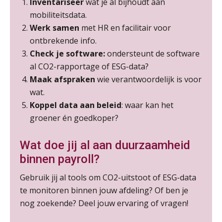
Inventariseer
wat je al bijhoudt aan
Online cursus Bedingen in de arbeidsovereenkomst
07
mobiliteitsdata.
SEP
MOCuitgevers
Werk samen
met HR en facilitair voor
ontbrekende info.
Online Excel training voor de salarisadministrateur (verdieping)
Check je software:
ondersteunt de software
08
SEP
MOCuitgevers
al CO2-rapportage of ESG-data?
Maak afspraken
wie verantwoordelijk is voor
Tweedaagse online Excel training voor de salarisadministrateur (verdieping, specialisatie en AI)
wat.
08
SEP
MOCuitgevers
Koppel
data aan beleid
: waar kan het
groener én goedkoper?
Cursus Samenwerken financiële- en salarisadministratie
09
Wat doe jij al aan duurzaamheid
SEP
MOCuitgevers
binnen payroll?
Online cursus Disfunctionerende werknemer: wat nu?
16
Gebruik jij al tools om CO2-uitstoot of ESG-data
SEP
MOCuitgevers
te monitoren binnen jouw afdeling? Of ben je
nog zoekende? Deel jouw ervaring of vragen!
Training Grenzen aangeven met zelfvertrouwen en respect
17