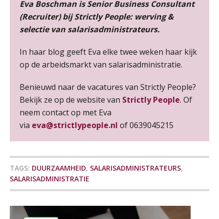
SEP
MOCuitgevers
Eva Boschman is Senior Business Consultant
(Recruiter) bij Strictly People: werving &
Online cursus Auto, fiets en OV in de salarisadministratie
selectie van salarisadministrateurs.
17
SEP
MOCuitgevers
In haar blog geeft Eva elke twee weken haar kijk
op de arbeidsmarkt van salarisadministratie.
Praktijkdiploma loonadministratie (PDL)
17
SEP
SD Worx
Benieuwd naar de vacatures van Strictly People?
Bekijk ze op de website van
Strictly People
. Of
Cursus Samen sterk: efficiënte samenwerking tussen HR en salarisadministratie
17
neem contact op met Eva
De mensen achter de loonstrook: in
SEP
MOCuitgevers
gesprek met Susan Hendriks
via
eva@strictlypeople.nl
of 0639045215
Je helpt klanten met hun
Pensioen voor de salarisprofessional: ontdek welke verdieping bij jou past
21
administratie — maar hoe zit het met
die van jouzelf?
SEP
MOCuitgevers
TAGS:
DUURZAAMHEID
,
SALARISADMINISTRATEURS
,
Hoe behoud je financiële talenten in
SALARISADMINISTRATIE
Online cursus Zzp’er, de Wet DBA en schijnzelfstandigheid
een krappe arbeidsmarkt?
24
SEP
MOCuitgevers
Onterechte transitievergoeding
terugbetaald krijgen