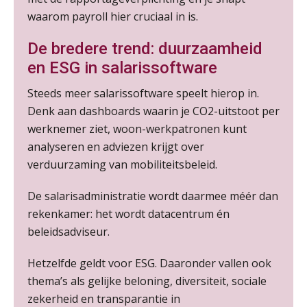
waarom payroll hier cruciaal in is.
Summercourse Werkkostenregeling
25
AUG
MOCuitgevers
De bredere trend: duurzaamheid
en ESG in salarissoftware
Online Opleiding Praktijkdiploma Loonadministratie (PDL)
25
Steeds meer salarissoftware speelt hierop in.
AUG
MOCuitgevers
Denk aan dashboards waarin je CO2-uitstoot per
werknemer ziet, woon-werkpatronen kunt
Summercourse Internationaal/grensoverschrijdend werken
25
analyseren en adviezen krijgt over
AUG
MOCuitgevers
verduurzaming van mobiliteitsbeleid.
Opfriscursus PDL (NIRPA PE)
26
De salarisadministratie wordt daarmee méér dan
AUG
Markus Verbeek Praehep
rekenkamer: het wordt datacentrum én
beleidsadviseur.
Summercourse Impact en invloed van AI op de salarisverwerking (basis)
26
Hetzelfde geldt voor ESG. Daaronder vallen ook
AUG
MOCuitgevers
thema’s als gelijke beloning, diversiteit, sociale
zekerheid en transparantie in
Summercourse Impact en invloed van AI op de salarisverwerking (verdieping)
27