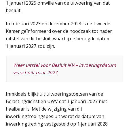
1 januari 2025 omwille van de uitvoering van dat
Online cursus Disfunctionerende werknemer: wat nu?
16
besluit.
SEP
MOCuitgevers
In februari 2023 en december 2023 is de Tweede
Kamer geïnformeerd over de noodzaak tot nader
Training Grenzen aangeven met zelfvertrouwen en respect
17
uitstel van dit besluit, waarbij de beoogde datum
SEP
MOCuitgevers
1 januari 2027 zou zijn.
Online cursus Auto, fiets en OV in de salarisadministratie
17
SEP
MOCuitgevers
Weer uitstel voor Besluit IKV – invoeringsdatum
verschuift naar 2027
Praktijkdiploma loonadministratie (PDL)
17
SEP
SD Worx
Inmiddels blijkt uit uitvoeringstoetsen van de
Cursus Samen sterk: efficiënte samenwerking tussen HR en salarisadministratie
Belastingdienst en UWV dat 1 januari 2027 niet
17
SEP
MOCuitgevers
haalbaar is. Met de wijziging van dit
inwerkingtredingsbesluit wordt de datum van
inwerkingtreding vastgesteld op 1 januari 2028.
Pensioen voor de salarisprofessional: ontdek welke verdieping bij jou past
21