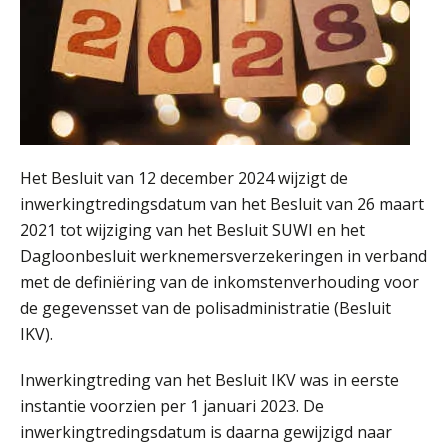
01
SEP
MOCuitgevers
Online cursus Wwft voor salarisadministrateurs (inclusief praktijkmodellen)
03
SEP
MOCuitgevers
Online cursus Bedingen in de arbeidsovereenkomst
07
Het Besluit van 12 december 2024 wijzigt de
SEP
MOCuitgevers
inwerkingtredingsdatum van het Besluit van 26 maart
2021 tot wijziging van het Besluit SUWI en het
Online Excel training voor de salarisadministrateur (verdieping)
08
Dagloonbesluit werknemersverzekeringen in verband
SEP
MOCuitgevers
met de definiëring van de inkomstenverhouding voor
de gegevensset van de polisadministratie (Besluit
Tweedaagse online Excel training voor de salarisadministrateur (verdieping, specialisatie en AI)
08
IKV).
SEP
MOCuitgevers
Inwerkingtreding van het Besluit IKV was in eerste
Cursus Samenwerken financiële- en salarisadministratie
09
instantie voorzien per 1 januari 2023. De
SEP
MOCuitgevers
inwerkingtredingsdatum is daarna gewijzigd naar