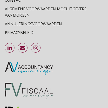
CONTACT
Online Excel training voor de salarisadministrateur (basis)
24
ALGEMENE VOORWAARDEN MOCUITGEVERS
SEP
MOCuitgevers
VANMORGEN
Cursus Inkomstenbelasting voor de salarisadministrateur
ANNULERINGSVOORWAARDEN
29
SEP
MOCuitgevers
PRIVACYBELEID
Online Excel training voor de salarisadministrateur (specialisatie en AI)
30
SEP
MOCuitgevers
Online cursus Werkkostenregeling
01
OKT
MOCuitgevers
Online cursus Groene arbeidsvoorwaarden en de gevolgen voor de loonheffingen
05
OKT
MOCuitgevers
Cursus DGA verlonen
05
OKT
MOCuitgevers