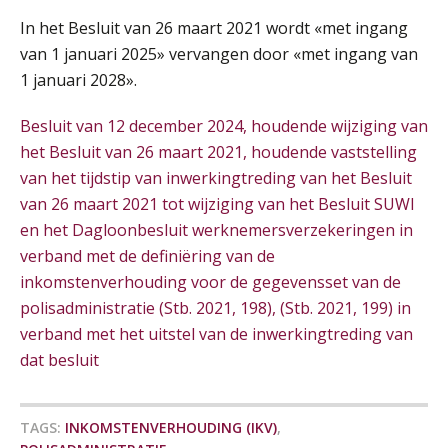
SEP
MOCuitgevers
In het Besluit van 26 maart 2021 wordt «met ingang
van 1 januari 2025» vervangen door «met ingang van
Online cursus Zzp’er, de Wet DBA en schijnzelfstandigheid
24
1 januari 2028».
SEP
MOCuitgevers
De mensen achter de loonstrook: in
gesprek met Susan Hendriks
Besluit van 12 december 2024, houdende wijziging van
Online Excel training voor de salarisadministrateur (basis)
24
het Besluit van 26 maart 2021, houdende vaststelling
SEP
MOCuitgevers
Je helpt klanten met hun
van het tijdstip van inwerkingtreding van het Besluit
administratie — maar hoe zit het met
die van jouzelf?
van 26 maart 2021 tot wijziging van het Besluit SUWI
Cursus Inkomstenbelasting voor de salarisadministrateur
29
en het Dagloonbesluit werknemersverzekeringen in
Hoe behoud je financiële talenten in
SEP
MOCuitgevers
een krappe arbeidsmarkt?
verband met de definiëring van de
inkomstenverhouding voor de gegevensset van de
Online Excel training voor de salarisadministrateur (specialisatie en AI)
Onterechte transitievergoeding
30
polisadministratie (Stb. 2021, 198), (Stb. 2021, 199) in
terugbetaald krijgen
SEP
MOCuitgevers
verband met het uitstel van de inwerkingtreding van
dat besluit
Grip op uren per dienst: 7
veelgemaakte fouten in
Online cursus Werkkostenregeling
01
projectadministratie
OKT
MOCuitgevers
TAGS:
INKOMSTENVERHOUDING (IKV)
,