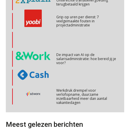
Onterechte transitievergoeding
28
terugbetaald krijgen
OKT
MOCuitgevers
Grip op uren per dienst: 7
veelgemaakte fouten in
Online cursus Personeel en AVG/privacy
29
projectadministratie
OKT
MOCuitgevers
Online cursus omtrent pensioenactualiteiten
03
NOV
MOCuitgevers
De impact van AI op de
salarisadministratie: hoe bereid jij je
voor?
Cursus Werkkostenregeling
04
NOV
MOCuitgevers
Werkdruk drempel voor
Cursus Wwft en AI
05
verlofopname, duurzame
inzetbaarheid meer dan aantal
NOV
MOCuitgevers
vakantiedagen
Aanpassingen Wet toekomst
Online cursus Regeling vervroegde uittreding/zwaar werk en Wet bedrag ineens
06
pensioenen, de tijd dringt!
NOV
MOCuitgevers
Meest gelezen berichten