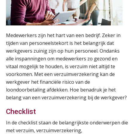
AUG
Markus Verbeek Praehep
Module Loonheffingen VPS
24
AUG
Markus Verbeek Praehep
Medewerkers zijn het hart van een bedrijf. Zeker in
Summercourse Update loonheffingen en arbeidsrecht
24
tijden van personeelstekort is het belangrijk dat
AUG
MOCuitgevers
werkgevers zuinig zijn op hun personeel. Ondanks
alle inspanningen om medewerkers zo gezond en
Summercourse: Kiezen en loslaten & een mindset die kansen ziet en vertrouwen geeft
25
vitaal mogelijk te houden, is verzuim niet altijd te
AUG
MOCuitgevers
voorkomen. Met een verzuimverzekering kan de
werkgever het financiële risico van de
Summercourse: Een mindset die kansen ziet en vertrouwen geeft
loondoorbetaling afdekken. Hoe benadruk je het
25
AUG
MOCuitgevers
belang van een verzuimverzekering bij de werkgever?
Checklist
Summercourse: Kiezen wat bij je past, loslaten wat je niet verder helpt
25
AUG
MOCuitgevers
In de checklist staan de belangrijkste onderwerpen die
met verzuim, verzuimverzekering,