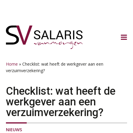
Spring
Door
Spring
Spring
naar
naar
naar
naar
de
de
de
de
hoofdnavigatie
hoofd
eerste
voettekst
inhoud
sidebar
Home
»
Checklist: wat heeft de werkgever aan een
verzuimverzekering?
Checklist: wat heeft de
werkgever aan een
verzuimverzekering?
NIEUWS