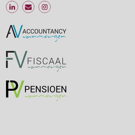
Online Excel training voor de salarisadministrateur (specialisatie en AI)
30
SEP
MOCuitgevers
Online cursus Werkkostenregeling
01
OKT
MOCuitgevers
Online cursus Groene arbeidsvoorwaarden en de gevolgen voor de loonheffingen
05
OKT
MOCuitgevers
Cursus DGA verlonen
05
OKT
MOCuitgevers
Cursus WAZO – verlofvormen
06
OKT
MOCuitgevers
Online training Power Query voor HR en salarisadministrateurs
06
OKT
MOCuitgevers