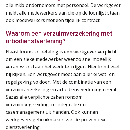
alle mkb-ondernemers met personeel. De werkgever
Online cursus Auto, fiets en OV in de salarisadministratie
17
meldt alle medewerkers aan die op de loonlijst staan,
SEP
MOCuitgevers
ook medewerkers met een tijdelijk contract.
Praktijkdiploma loonadministratie (PDL)
17
Waarom een verzuimverzekering met
SEP
SD Worx
arbodienstverlening?
Naast loondoorbetaling is een werkgever verplicht
Cursus Samen sterk: efficiënte samenwerking tussen HR en salarisadministratie
17
om een zieke medewerker weer zo snel mogelijk
SEP
MOCuitgevers
verantwoord aan het werk te krijgen. Hier komt veel
bij kijken. Een werkgever moet aan allerlei wet- en
Pensioen voor de salarisprofessional: ontdek welke verdieping bij jou past
21
regelgeving voldoen. Met de combinatie van een
SEP
MOCuitgevers
verzuimverzekering en arbodienstverlening neemt
Sazas alle verplichte zaken rondom
Online cursus Zzp’er, de Wet DBA en schijnzelfstandigheid
24
verzuimbegeleiding, re-integratie en
SEP
MOCuitgevers
De mensen achter de loonstrook: in
casemanagement uit handen. Ook kunnen
gesprek met Susan Hendriks
werkgevers gebruikmaken van de preventieve
Online Excel training voor de salarisadministrateur (basis)
24
dienstverlening.
Je helpt klanten met hun