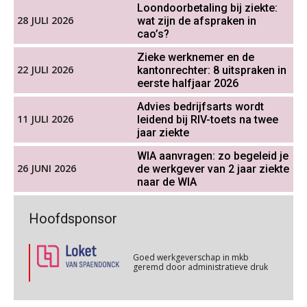
verlofopname, duurzame
Cursus WAZO – verlofvormen
Loondoorbetaling bij ziekte:
06
inzetbaarheid meer dan aantal
28 JULI 2026
wat zijn de afspraken in
vakantiedagen
OKT
MOCuitgevers
cao’s?
Aanpassingen Wet toekomst
pensioenen, de tijd dringt!
Zieke werknemer en de
Online training Power Query voor HR en salarisadministrateurs
06
22 JULI 2026
kantonrechter: 8 uitspraken in
OKT
MOCuitgevers
eerste halfjaar 2026
Wie alles ziet, draagt alles: de
ongemakkelijke positie van payroll
Advies bedrijfsarts wordt
Online cursus Internationaal thuiswerken en vaste inrichting na 2025 OESO modelverdrag update
07
11 JULI 2026
leidend bij RIV-toets na twee
OKT
MOCuitgevers
jaar ziekte
WIA aanvragen: zo begeleid je
26 JUNI 2026
de werkgever van 2 jaar ziekte
Cursus Van salarisadministrateur naar beloningsadviseur (verdieping)
07
De kracht van complimenten op de
naar de WIA
OKT
MOCuitgevers
werkvloer
Goed werkgeverschap in mkb
Hoofdsponsor
geremd door administratieve druk
Online cursus Nog meer bedingen in de arbeidsovereenkomst
08
OKT
MOCuitgevers
Goed werkgeverschap in mkb
geremd door administratieve druk
Online cursus Update loonheffingen en arbeidsrecht
08
OKT
MOCuitgevers
Goed werkgeverschap in mkb