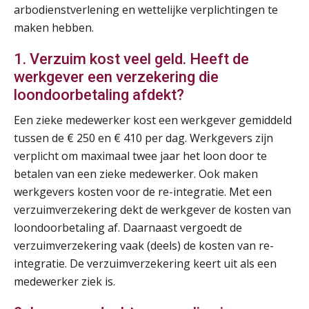
Summercourse Werkkostenregeling
25
arbodienstverlening en wettelijke verplichtingen te
AUG
MOCuitgevers
maken hebben.
1. Verzuim kost veel geld. Heeft de
Online Opleiding Praktijkdiploma Loonadministratie (PDL)
25
werkgever een verzekering die
AUG
MOCuitgevers
loondoorbetaling afdekt?
Summercourse Internationaal/grensoverschrijdend werken
25
Een zieke medewerker kost een werkgever gemiddeld
AUG
MOCuitgevers
tussen de € 250 en € 410 per dag. Werkgevers zijn
verplicht om maximaal twee jaar het loon door te
Opfriscursus PDL (NIRPA PE)
betalen van een zieke medewerker. Ook maken
26
AUG
Markus Verbeek Praehep
werkgevers kosten voor de re-integratie. Met een
verzuimverzekering dekt de werkgever de kosten van
Summercourse Impact en invloed van AI op de salarisverwerking (basis)
loondoorbetaling af. Daarnaast vergoedt de
26
AUG
MOCuitgevers
verzuimverzekering vaak (deels) de kosten van re-
integratie. De verzuimverzekering keert uit als een
medewerker ziek is.
Summercourse Impact en invloed van AI op de salarisverwerking (verdieping)
27
AUG
MOCuitgevers