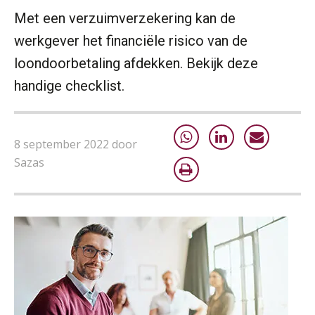
Met een verzuimverzekering kan de
werkgever het financiële risico van de
loondoorbetaling afdekken. Bekijk deze
handige checklist.
Practical Diploma in Payroll Administration (PDL®)
11
8 september 2022 door
AUG
Markus Verbeek Praehep
Sazas
HBO Programma Manager Payroll Services & Benefits
14
AUG
Markus Verbeek Praehep
Module Arbeidsrecht en Sociale Zekerheid VPS
17
AUG
Markus Verbeek Praehep
Module Loonheffingen PDL
20