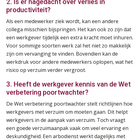
2. Is er nagedacht over verlies in
productiviteit?
Online Vakopleiding Payroll Services (VPS)
28
AUG
MOCuitgevers
Als een medewerker ziek wordt, kan een andere
collega misschien bijspringen. Het kan ook zo zijn dat
een werkgever tijdelijk een extra kracht moet inhuren.
Opfriscursus VPS (NIRPA PE)
28
Voor sommige soorten werk zal het niet zo makkelijk
AUG
Markus Verbeek Praehep
zijn om vervanging te vinden. Bovendien kan de
werkdruk voor andere medewerkers oplopen, wat het
Praktijkdiploma Loonadministratie (PDL®)
31
risico op verzuim verder vergroot.
AUG
Markus Verbeek Praehep
3. Heeft de werkgever kennis van de Wet
Cursus Van salarisadministrateur naar beloningsadviseur (basis)
01
verbetering poortwachter?
SEP
MOCuitgevers
De Wet verbetering poortwachter stelt richtlijnen hoe
werkgevers met verzuim om moeten gaan. Dit helpt
Online cursus Wwft voor salarisadministrateurs (inclusief praktijkmodellen)
03
werkgevers in de aanpak van verzuim. Toch vraagt
SEP
MOCuitgevers
een goede verzuimaanpak vaak om veel ervaring en
deskundigheid. Een arbodienst werkt dagelijks met
Online cursus Bedingen in de arbeidsovereenkomst
07