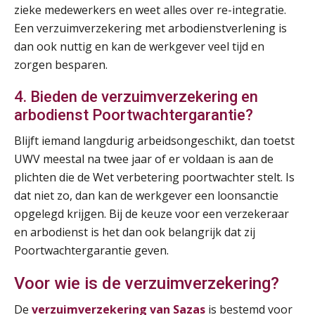
zieke medewerkers en weet alles over re-integratie.
SEP
MOCuitgevers
Een verzuimverzekering met arbodienstverlening is
dan ook nuttig en kan de werkgever veel tijd en
Online Excel training voor de salarisadministrateur (verdieping)
08
zorgen besparen.
SEP
MOCuitgevers
4. Bieden de verzuimverzekering en
Tweedaagse online Excel training voor de salarisadministrateur (verdieping, specialisatie en AI)
08
arbodienst Poortwachtergarantie?
SEP
MOCuitgevers
Blijft iemand langdurig arbeidsongeschikt, dan toetst
UWV meestal na twee jaar of er voldaan is aan de
Cursus Samenwerken financiële- en salarisadministratie
09
plichten die de Wet verbetering poortwachter stelt. Is
SEP
MOCuitgevers
dat niet zo, dan kan de werkgever een loonsanctie
opgelegd krijgen. Bij de keuze voor een verzekeraar
Online cursus Disfunctionerende werknemer: wat nu?
16
en arbodienst is het dan ook belangrijk dat zij
SEP
MOCuitgevers
Poortwachtergarantie geven.
Training Grenzen aangeven met zelfvertrouwen en respect
17
Voor wie is de verzuimverzekering?
SEP
MOCuitgevers
De
verzuimverzekering van Sazas
is bestemd voor